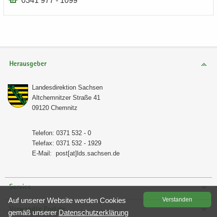
0341 977 - 1099
Herausgeber
Lan­des­di­rek­ti­on Sach­sen
Alt­chem­nit­zer Stra­ße 41
09120 Chem­nitz
Te­le­fon: 0371 532 - 0
Te­le­fax: 0371 532 - 1929
E-​Mail:
post[at]lds.sach­sen.de
Service
Auf un­se­rer Web­site wer­den Coo­kies
Ver­stan­den
Verwandte Portale
gemäß un­se­rer
Da­ten­schutz­er­klä­rung