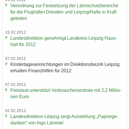
Ver­ord­nung zur Fest­set­zung der Lärm­schutz­be­rei­che
für die Flug­hä­fen Dres­den und Leip­zig/Halle in Kraft
ge­tre­ten
15.02.2012
Lan­des­di­rek­ti­on ge­neh­migt Land­kreis Leip­zig Haus­
halt für 2012
07.02.2012
Kin­der­ta­ges­ein­rich­tun­gen im Di­rek­ti­ons­be­zirk Leip­zig
er­hal­ten Fi­nanz­hil­fen für 2012
07.02.2012
Frei­staat un­ter­stützt Ver­brau­cher­zen­tra­le mit 2,2 Mil­lio­
nen Euro
02.02.2012
Lan­des­di­rek­ti­on Leip­zig zeigt Aus­stel­lung „Pa­pier­ge­
dan­ken“ von Ingo Läm­mel