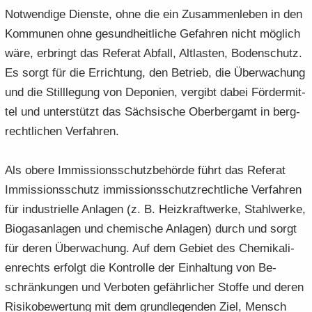
Not­wen­di­ge Diens­te, ohne die ein Zu­sam­men­le­ben in den
Kom­mu­nen ohne ge­sund­heit­li­che Ge­fah­ren nicht mög­lich
wäre, er­bringt das Re­fe­rat Ab­fall, Alt­las­ten, Bo­den­schutz.
Es sorgt für die Er­rich­tung, den Be­trieb, die Über­wa­chung
und die Still­le­gung von De­po­nien, ver­gibt dabei För­der­mit­
tel und un­ter­stützt das Säch­si­sche Ober­berg­amt in berg­
recht­li­chen Ver­fah­ren.
Als obere Im­mis­si­ons­schutz­be­hör­de führt das Re­fe­rat
Im­mis­si­ons­schutz im­mis­si­ons­schutz­recht­li­che Ver­fah­ren
für in­dus­tri­el­le An­la­gen (z. B. Heiz­kraft­wer­ke, Stahl­wer­ke,
Bio­gas­an­la­gen und che­mi­sche An­la­gen) durch und sorgt
für deren Über­wa­chung. Auf dem Ge­biet des Che­mi­ka­li­
en­rechts er­folgt die Kon­trol­le der Ein­hal­tung von Be­
schrän­kun­gen und Ver­bo­ten ge­fähr­li­cher Stof­fe und deren
Ri­si­ko­be­wer­tung mit dem grund­le­gen­den Ziel, Mensch