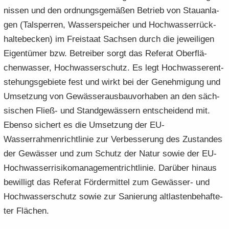
nis­sen und den ord­nungs­ge­mä­ßen Be­trieb von Stau­an­la­
gen (Tal­sper­ren, Was­ser­spei­cher und Hoch­was­ser­rück­
hal­te­be­cken) im Frei­staat Sach­sen durch die je­wei­li­gen
Ei­gen­tü­mer bzw. Be­trei­ber sorgt das Re­fe­rat Ober­flä­
chen­was­ser, Hoch­was­ser­schutz. Es legt Hoch­was­ser­ent­
ste­hungs­ge­bie­te fest und wirkt bei der Ge­neh­mi­gung und
Um­set­zung von Ge­wäs­ser­aus­bau­vor­ha­ben an den säch­
si­schen Fließ-​ und Stand­ge­wäs­sern ent­schei­dend mit.
Eben­so si­chert es die Um­set­zung der EU-​
Wasserrahmenrichtlinie zur Ver­bes­se­rung des Zu­stan­des
der Ge­wäs­ser und zum Schutz der Natur sowie der EU-​
Hochwasserrisikomanagementrichtlinie. Dar­über hin­aus
be­wil­ligt das Re­fe­rat För­der­mit­tel zum Gewässer-​ und
Hoch­was­ser­schutz sowie zur Sa­nie­rung alt­las­ten­be­haf­te­
ter Flä­chen.