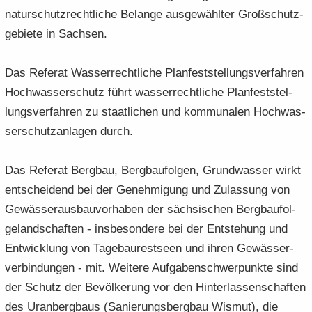
na­tur­schutz­recht­li­che Be­lan­ge aus­ge­wähl­ter Groß­schutz­
ge­bie­te in Sach­sen.
Das Re­fe­rat
Was­ser­recht­li­che Plan­fest­stel­lungs­ver­fah­ren
Hoch­was­ser­schutz führt was­ser­recht­li­che Plan­fest­stel­
lungs­ver­fah­ren zu staat­li­chen und kom­mu­na­len Hoch­was­
ser­schutz­an­la­gen durch.
Das Re­fe­rat Berg­bau, Berg­bau­fol­gen, Grund­was­ser wirkt
ent­schei­dend bei der Ge­neh­mi­gung und Zu­las­sung von
Ge­wäs­ser­aus­bau­vor­ha­ben der säch­si­schen Berg­bau­fol­
ge­land­schaf­ten - ins­be­son­de­re bei der Ent­ste­hung und
Ent­wick­lung von Ta­ge­bau­rest­se­en und ihren Ge­wäs­ser­
ver­bin­dun­gen - mit. Wei­te­re Auf­ga­ben­schwer­punk­te sind
der Schutz der Be­völ­ke­rung vor den Hin­ter­las­sen­schaf­ten
des Uran­berg­baus (Sa­nie­rungs­berg­bau Wis­mut), die