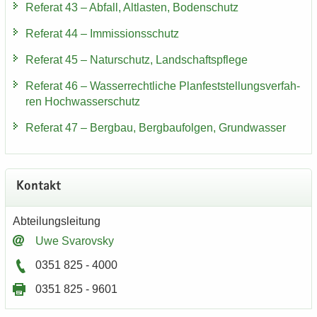
Re­fe­rat 43 – Ab­fall, Alt­las­ten, Bo­den­schutz
Re­fe­rat 44 – Im­mis­si­ons­schutz
Re­fe­rat 45 – Na­tur­schutz, Land­schafts­pfle­ge
Re­fe­rat 46 – Was­ser­recht­li­che Plan­fest­stel­lungs­ver­fah­
ren Hoch­was­ser­schutz
Re­fe­rat 47 – Berg­bau, Berg­bau­fol­gen, Grund­was­ser
Kon­takt
Ab­tei­lungs­lei­tung
Uwe Sva­rovs­ky
0351 825 - 4000
0351 825 - 9601