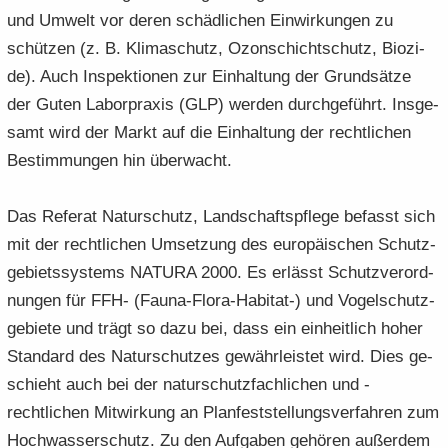
und Um­welt vor deren schäd­li­chen Ein­wir­kun­gen zu
schüt­zen (z. B. Kli­ma­schutz, Ozon­schicht­schutz, Bio­zi­
de). Auch In­spek­tio­nen zur Ein­hal­tung der Grund­sät­ze
der Guten La­bor­pra­xis (GLP) wer­den durch­ge­führt. Ins­ge­
samt wird der Markt auf die Ein­hal­tung der recht­li­chen
Be­stim­mun­gen hin über­wacht.
Das Re­fe­rat Na­tur­schutz, Land­schafts­pfle­ge be­fasst sich
mit der recht­li­chen Um­set­zung des eu­ro­päi­schen Schutz­
ge­biets­sys­tems NA­TU­RA 2000. Es er­lässt Schutz­ver­ord­
nun­gen für FFH- (Fauna-​Flora-Habitat-) und Vo­gel­schutz­
ge­bie­te und trägt so dazu bei, dass ein ein­heit­lich hoher
Stan­dard des Na­tur­schut­zes ge­währ­leis­tet wird. Dies ge­
schieht auch bei der na­tur­schutz­fach­li­chen und -​
rechtlichen Mit­wir­kung an Plan­fest­stel­lungs­ver­fah­ren zum
Hoch­was­ser­schutz. Zu den Auf­ga­ben ge­hö­ren au­ßer­dem