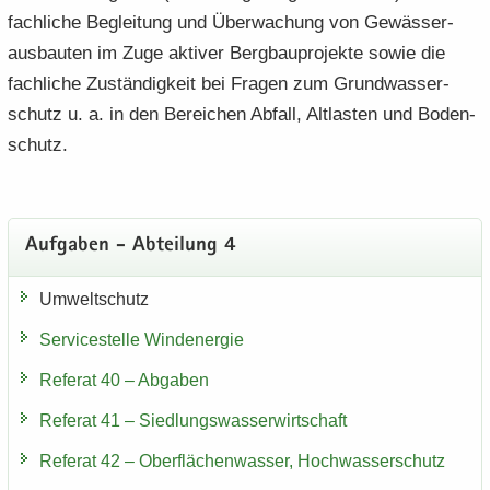
fach­li­che Be­glei­tung und Über­wa­chung von Ge­wäs­ser­
aus­bau­ten im Zuge ak­ti­ver Berg­bau­pro­jek­te sowie die
fach­li­che Zu­stän­dig­keit bei Fra­gen zum Grund­was­ser­
schutz u. a. in den Be­rei­chen Ab­fall, Alt­las­ten und Bo­den­
schutz.
Auf­ga­ben - Ab­tei­lung 4
Um­welt­schutz
Ser­vice­stel­le Wind­ener­gie
Re­fe­rat 40 – Ab­ga­ben
Re­fe­rat 41 – Sied­lungs­was­ser­wirt­schaft
Re­fe­rat 42 – Ober­flä­chen­was­ser, Hoch­was­ser­schutz