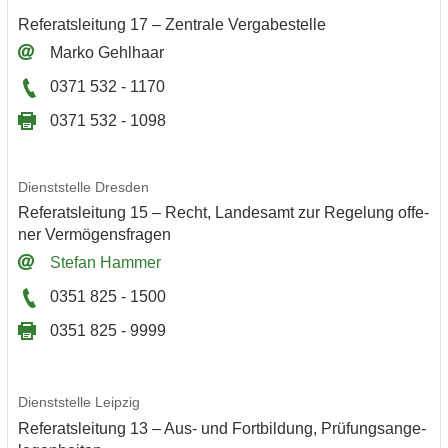
Re­fe­rats­lei­tung 17 – Zen­tra­le Ver­ga­be­stel­le
Marko Gehl­haar
0371 532 - 1170
0371 532 - 1098
Dienst­stel­le Dres­den
Re­fe­rats­lei­tung 15 – Recht, Lan­des­amt zur Re­ge­lung of­fe­
ner Ver­mö­gens­fra­gen
Ste­fan Ham­mer
0351 825 - 1500
0351 825 - 9999
Dienst­stel­le Leip­zig
Re­fe­rats­lei­tung 13 – Aus- und Fort­bil­dung, Prü­fungs­an­ge­