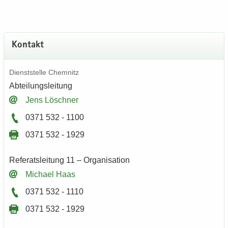
Kon­takt
Dienst­stel­le Chem­nitz
Ab­tei­lungs­lei­tung
Jens Lösch­ner
0371 532 - 1100
0371 532 - 1929
Re­fe­rats­lei­tung 11 – Or­ga­ni­sa­ti­on
Mi­cha­el Haas
0371 532 - 1110
0371 532 - 1929