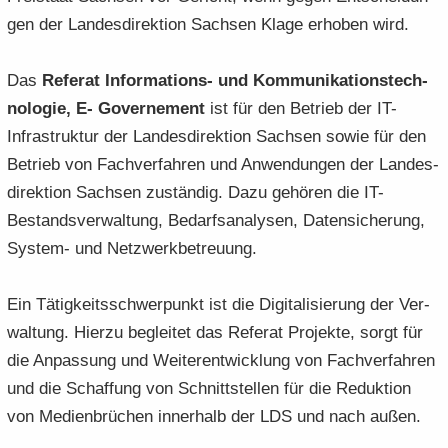
gen der Lan­des­di­rek­ti­on Sach­sen Klage er­ho­ben wird.
Das
Re­fe­rat Informations-​ und Kom­mu­ni­ka­ti­ons­tech­
no­lo­gie, E- Go­ver­ne­ment
ist für den Be­trieb der IT-​
Infrastruktur der Lan­des­di­rek­ti­on Sach­sen sowie für den
Be­trieb von Fach­ver­fah­ren und An­wen­dun­gen der Lan­des­
di­rek­ti­on Sach­sen zu­stän­dig. Dazu ge­hö­ren die IT-​
Bestandsverwaltung, Be­darfs­ana­ly­sen, Da­ten­si­che­rung,
System-​ und Netz­werk­be­treu­ung.
Ein Tä­tig­keits­schwer­punkt ist die Di­gi­ta­li­sie­rung der Ver­
wal­tung. Hier­zu be­glei­tet das Re­fe­rat Pro­jek­te, sorgt für
die An­pas­sung und Wei­ter­ent­wick­lung von Fach­ver­fah­ren
und die Schaf­fung von Schnitt­stel­len für die Re­duk­ti­on
von Me­di­en­brü­chen in­ner­halb der LDS und nach außen.