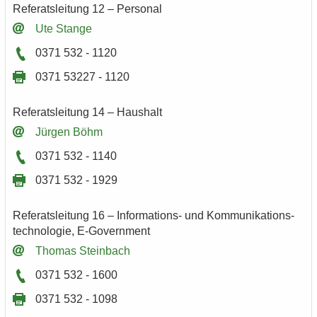
Re­fe­rats­lei­tung 12 – Per­so­nal
Ute Stan­ge
0371 532 - 1120
0371 53227 - 1120
Re­fe­rats­lei­tung 14 – Haus­halt
Jür­gen Böhm
0371 532 - 1140
0371 532 - 1929
Re­fe­rats­lei­tung 16 – Informations-​ und Kom­mu­ni­ka­ti­ons­
tech­no­lo­gie, E-​Government
Tho­mas Stein­bach
0371 532 - 1600
0371 532 - 1098