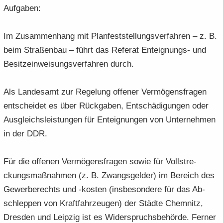
Auf­ga­ben:
Im Zu­sam­men­hang mit Plan­fest­stel­lungs­ver­fah­ren – z. B.
beim Stra­ßen­bau – führt das Re­fe­rat Enteignungs-​ und
Be­sitz­ein­wei­sungs­ver­fah­ren durch.
Als Lan­des­amt zur Re­ge­lung of­fe­ner Ver­mö­gens­fra­gen
ent­schei­det es über Rück­ga­ben, Ent­schä­di­gun­gen oder
Aus­gleichs­leis­tun­gen für Ent­eig­nun­gen von Un­ter­neh­men
in der DDR.
Für die of­fe­nen Ver­mö­gens­fra­gen sowie für Voll­stre­
ckungs­maß­nah­men (z. B. Zwangs­gel­der) im Be­reich des
Ge­wer­be­rechts und -​kosten (ins­be­son­de­re für das Ab­
schlep­pen von Kraft­fahr­zeu­gen) der Städ­te Chem­nitz,
Dres­den und Leip­zig ist es Wi­der­spruchs­be­hör­de. Fer­ner