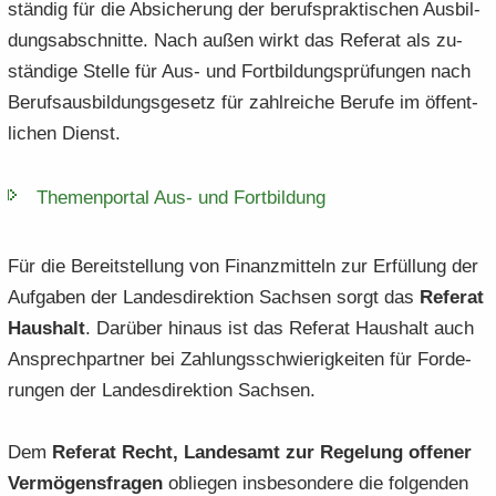
stän­dig für die Ab­si­che­rung der be­rufs­prak­ti­schen Aus­bil­
dungs­ab­schnit­te. Nach außen wirkt das Re­fe­rat als zu­
stän­di­ge Stel­le für Aus- und Fort­bil­dungs­prü­fun­gen nach
Be­rufs­aus­bil­dungs­ge­setz für zahl­rei­che Be­ru­fe im öf­fent­
li­chen Dienst.
The­men­por­tal Aus-​ und Fort­bil­dung
Für die Be­reit­stel­lung von Fi­nanz­mit­teln zur Er­fül­lung der
Auf­ga­ben der Lan­des­di­rek­ti­on Sach­sen sorgt das
Re­fe­rat
Haus­halt
. Dar­über hin­aus ist das Re­fe­rat Haus­halt auch
An­sprech­part­ner bei Zah­lungs­schwie­rig­kei­ten für For­de­
run­gen der Lan­des­di­rek­ti­on Sach­sen.
Dem
Re­fe­rat Recht, Lan­des­amt zur Re­ge­lung of­fe­ner
Ver­mö­gens­fra­gen
ob­lie­gen ins­be­son­de­re die fol­gen­den