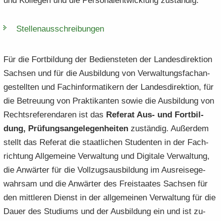
und Kol­le­gen und die Per­so­nal­ent­wick­lung zu­stän­dig.
Stel­len­aus­schrei­bun­gen
Für die Fort­bil­dung der Be­diens­te­ten der Lan­des­di­rek­ti­on
Sach­sen und für die Aus­bil­dung von Ver­wal­tungs­fach­an­
ge­stell­ten und Fach­in­for­ma­ti­kern der Lan­des­di­rek­ti­on, für
die Be­treu­ung von Prak­ti­kan­ten sowie die Aus­bil­dung von
Rechts­re­fe­ren­da­ren ist das
Re­fe­rat Aus- und Fort­bil­
dung, Prü­fungs­an­ge­le­gen­hei­ten
zu­stän­dig. Au­ßer­dem
stellt das Re­fe­rat die staat­li­chen Stu­den­ten in der Fach­
rich­tung All­ge­mei­ne Ver­wal­tung und Di­gi­ta­le Ver­wal­tung,
die An­wär­ter für die Voll­zugs­aus­bil­dung im Aus­rei­se­ge­
wahr­sam und die An­wär­ter des Frei­staa­tes Sach­sen für
den mitt­le­ren Dienst in der all­ge­mei­nen Ver­wal­tung für die
Dauer des Stu­di­ums und der Aus­bil­dung ein und ist zu­