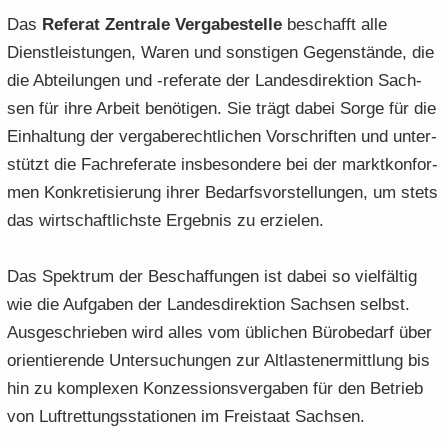
Das
Re­fe­rat Zen­tra­le Ver­ga­be­stel­le
be­schafft alle
Dienst­leis­tun­gen, Waren und sons­ti­gen Ge­gen­stän­de, die
die Ab­tei­lun­gen und -​referate der Lan­des­di­rek­ti­on Sach­
sen für ihre Ar­beit be­nö­ti­gen. Sie trägt dabei Sorge für die
Ein­hal­tung der ver­ga­be­recht­li­chen Vor­schrif­ten und un­ter­
stützt die Fach­re­fe­ra­te ins­be­son­de­re bei der markt­kon­for­
men Kon­kre­ti­sie­rung ihrer Be­darfs­vor­stel­lun­gen, um stets
das wirt­schaft­lichs­te Er­geb­nis zu er­zie­len.
Das Spek­trum der Be­schaf­fun­gen ist dabei so viel­fäl­tig
wie die Auf­ga­ben der Lan­des­di­rek­ti­on Sach­sen selbst.
Aus­ge­schrie­ben wird alles vom üb­li­chen Bü­ro­be­darf über
ori­en­tie­ren­de Un­ter­su­chun­gen zur Alt­las­ten­er­mitt­lung bis
hin zu kom­ple­xen Kon­zes­si­ons­ver­ga­ben für den Be­trieb
von Luft­ret­tungs­sta­tio­nen im Frei­staat Sach­sen.