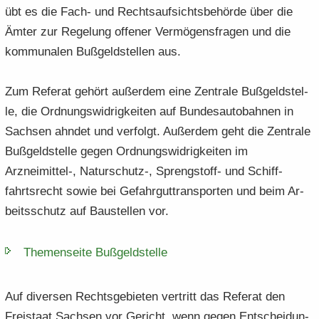
übt es die Fach- und Rechts­auf­sichts­be­hör­de über die
Ämter zur Re­ge­lung of­fe­ner Ver­mö­gens­fra­gen und die
kom­mu­na­len Buß­geld­stel­len aus.
Zum Re­fe­rat ge­hört au­ßer­dem eine Zen­tra­le Buß­geld­stel­
le, die Ord­nungs­wid­rig­kei­ten auf Bun­des­au­to­bah­nen in
Sach­sen ahn­det und ver­folgt. Au­ßer­dem geht die Zen­tra­le
Buß­geld­stel­le gegen Ord­nungs­wid­rig­kei­ten im
Arzneimittel-​, Naturschutz-​, Sprengstoff-​ und Schiff­
fahrts­recht sowie bei Ge­fahr­gut­trans­por­ten und beim Ar­
beits­schutz auf Bau­stel­len vor.
The­men­sei­te Buß­geld­stel­le
Auf di­ver­sen Rechts­ge­bie­ten ver­tritt das Re­fe­rat den
Frei­staat Sach­sen vor Ge­richt, wenn gegen Ent­schei­dun­