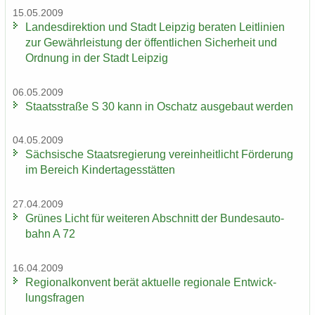
15.05.2009
Lan­des­di­rek­ti­on und Stadt Leip­zig be­ra­ten Leit­li­ni­en
zur Ge­währ­leis­tung der öf­fent­li­chen Si­cher­heit und
Ord­nung in der Stadt Leip­zig
06.05.2009
Staats­stra­ße S 30 kann in Oschatz aus­ge­baut wer­den
04.05.2009
Säch­si­sche Staats­re­gie­rung ver­ein­heit­licht För­de­rung
im Be­reich Kin­der­ta­ges­stät­ten
27.04.2009
Grü­nes Licht für wei­te­ren Ab­schnitt der Bun­des­au­to­
bahn A 72
16.04.2009
Re­gio­nal­kon­vent berät ak­tu­el­le re­gio­na­le Ent­wick­
lungs­fra­gen