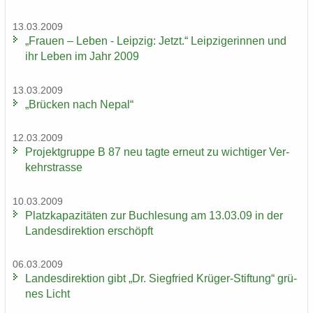
13.03.2009
„Frau­en – Leben - Leip­zig: Jetzt.“ Leip­zi­ge­rin­nen und
ihr Leben im Jahr 2009
13.03.2009
„Brü­cken nach Nepal“
12.03.2009
Pro­jekt­grup­pe B 87 neu tagte er­neut zu wich­ti­ger Ver­
kehrs­tras­se
10.03.2009
Platz­ka­pa­zi­tä­ten zur Buch­le­sung am 13.03.09 in der
Lan­des­di­rek­ti­on er­schöpft
06.03.2009
Lan­des­di­rek­ti­on gibt „Dr. Sieg­fried Krüger-​Stiftung“ grü­
nes Licht