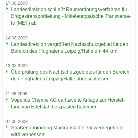
17.08.2009
Lan­des­di­rek­ti­on schließt Raum­ord­nungs­ver­fah­ren für
Erd­gas­trans­port­lei­tung - Mit­tel­eu­ro­päi­sche Trans­ver­sa­
le (MET) ab
14.08.2009
Lan­des­di­rek­ti­on ver­grö­ßert Nacht­schutz­ge­biet für den
Be­reich des Flug­ha­fens Leip­zig/Halle um 44 km²
13.08.2009
Über­prü­fung des Nacht­schutz­ge­bie­tes für den Be­reich
des Flug­ha­fens Leip­zig/Halle ab­ge­schlos­sen
11.08.2009
Vo­pe­li­us Che­mie AG darf zwei­te An­la­ge zur Her­stel­
lung von Edel­stahl­beiz­pas­ten be­trei­ben
07.08.2009
Stra­ßen­an­bin­dung Markran­städ­ter Ge­wer­be­ge­bie­te
wird ver­bes­sert