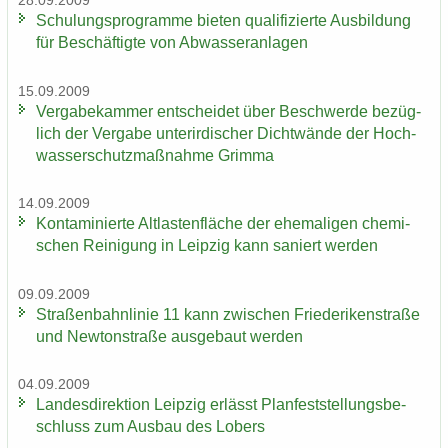
28.09.2009
Schu­lungs­pro­gram­me bie­ten qua­li­fi­zier­te Aus­bil­dung
für Be­schäf­tig­te von Ab­was­ser­an­la­gen
15.09.2009
Ver­ga­be­kam­mer ent­schei­det über Be­schwer­de be­züg­
lich der Ver­ga­be un­ter­ir­di­scher Dicht­wän­de der Hoch­
was­ser­schutz­maß­nah­me Grim­ma
14.09.2009
Kon­ta­mi­nier­te Alt­las­ten­flä­che der ehe­ma­li­gen che­mi­
schen Rei­ni­gung in Leip­zig kann sa­niert wer­den
09.09.2009
Stra­ßen­bahn­li­nie 11 kann zwi­schen Frie­de­ri­ken­stra­ße
und New­ton­stra­ße aus­ge­baut wer­den
04.09.2009
Lan­des­di­rek­ti­on Leip­zig er­lässt Plan­fest­stel­lungs­be­
schluss zum Aus­bau des Lobers