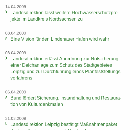
14.04.2009
Lan­des­di­rek­ti­on lässt wei­te­re Hoch­was­ser­schutz­pro­
jek­te im Land­kreis Nord­sach­sen zu
08.04.2009
Eine Vi­si­on für den Lin­de­nau­er Hafen wird wahr
08.04.2009
Lan­des­di­rek­ti­on er­lässt An­ord­nung zur Not­si­che­rung
einer Deich­an­la­ge zum Schutz des Stadt­ge­bie­tes
Leip­zig und zur Durch­füh­rung eines Plan­fest­stel­lungs­
ver­fah­rens
06.04.2009
Bund för­dert Si­che­rung, In­stand­hal­tung und Re­stau­ra­
ti­on von Kul­tur­denk­ma­len
31.03.2009
Lan­des­di­rek­ti­on Leip­zig be­stä­tigt Maß­nah­men­pa­ket