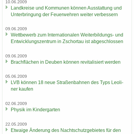
10.06.2009
Land­krei­se und Kom­mu­nen kön­nen Aus­stat­tung und
Un­ter­brin­gung der Feu­er­weh­ren wei­ter ver­bes­sern
09.06.2009
Wett­be­werb zum In­ter­na­tio­na­len Weiterbildungs-​ und
Ent­wick­lungs­zen­trum in Zschor­tau ist ab­ge­schlos­sen
09.06.2009
Brach­flä­chen in Deu­ben kön­nen re­vi­ta­li­siert wer­den
05.06.2009
LVB kön­nen 18 neue Stra­ßen­bah­nen des Typs Leo­li­
ner kau­fen
02.06.2009
Phy­sik im Kin­der­gar­ten
22.05.2009
Et­wa­ige Än­de­rung des Nacht­schutz­ge­bie­tes für den