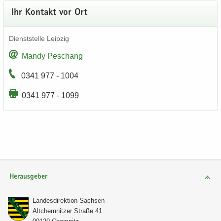
Ihr Kon­takt vor Ort
Dienst­stel­le Leip­zig
Mandy Peschang
0341 977 - 1004
0341 977 - 1099
Herausgeber
Lan­des­di­rek­ti­on Sach­sen
Alt­chem­nit­zer Stra­ße 41