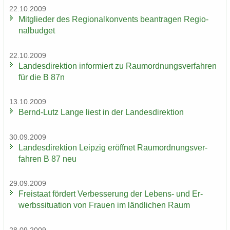
22.10.2009
Mit­glie­der des Re­gio­nal­kon­vents be­an­tra­gen Re­gio­
nal­bud­get
22.10.2009
Lan­des­di­rek­ti­on in­for­miert zu Raum­ord­nungs­ver­fah­ren
für die B 87n
13.10.2009
Bernd-​Lutz Lange liest in der Lan­des­di­rek­ti­on
30.09.2009
Lan­des­di­rek­ti­on Leip­zig er­öff­net Raum­ord­nungs­ver­
fah­ren B 87 neu
29.09.2009
Frei­staat för­dert Ver­bes­se­rung der Lebens-​ und Er­
werbs­si­tua­ti­on von Frau­en im länd­li­chen Raum