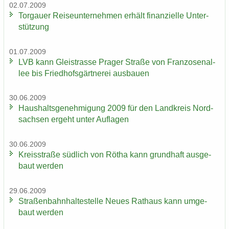
02.07.2009
Tor­gau­er Rei­se­un­ter­neh­men er­hält fi­nan­zi­el­le Un­ter­
stüt­zung
01.07.2009
LVB kann Gleis­tras­se Pra­ger Stra­ße von Fran­zo­sen­al­
lee bis Fried­hofs­gärt­ne­rei aus­bau­en
30.06.2009
Haus­halts­ge­neh­mi­gung 2009 für den Land­kreis Nord­
sach­sen er­geht unter Auf­la­gen
30.06.2009
Kreis­stra­ße süd­lich von Rötha kann grund­haft aus­ge­
baut wer­den
29.06.2009
Stra­ßen­bahn­hal­te­stel­le Neues Rat­haus kann um­ge­
baut wer­den