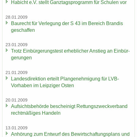
Ha­bicht e.V. stellt Ganz­tags­pro­gramm für Schu­len vor
28.01.2009
Bau­recht für Ver­le­gung der S 43 im Be­reich Bran­dis
ge­schaf­fen
23.01.2009
Trotz Ein­bür­ge­rungs­test er­heb­li­cher An­stieg an Ein­bür­
ge­run­gen
21.01.2009
Lan­des­di­rek­ti­on er­teilt Plan­ge­neh­mi­gung für LVB-​
Vorhaben im Leip­zi­ger Osten
20.01.2009
Auf­sichts­be­hör­de be­schei­nigt Ret­tungs­zweck­ver­band
recht­mä­ßi­ges Han­deln
13.01.2009
An­hö­rung zum Ent­wurf des Be­wirt­schaf­tungs­plans und