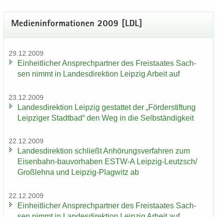
Me­di­en­in­for­ma­tio­nen 2009 [LDL]
29.12.2009
Ein­heit­li­cher An­sprech­part­ner des Frei­staa­tes Sach­
sen nimmt in Lan­des­di­rek­ti­on Leip­zig Ar­beit auf
23.12.2009
Lan­des­di­rek­ti­on Leip­zig ge­stat­tet der „För­der­stif­tung
Leip­zi­ger Stadt­bad“ den Weg in die Selb­stän­dig­keit
22.12.2009
Lan­des­di­rek­ti­on schließt An­hö­rungs­ver­fah­ren zum
Eisenbahn-​bauvorhaben ESTW-​A Leipzig-​Leutzsch/
Groß­leh­na und Leipzig-​Plagwitz ab
22.12.2009
Ein­heit­li­cher An­sprech­part­ner des Frei­staa­tes Sach­
sen nimmt in Lan­des­di­rek­ti­on Leip­zig Ar­beit auf