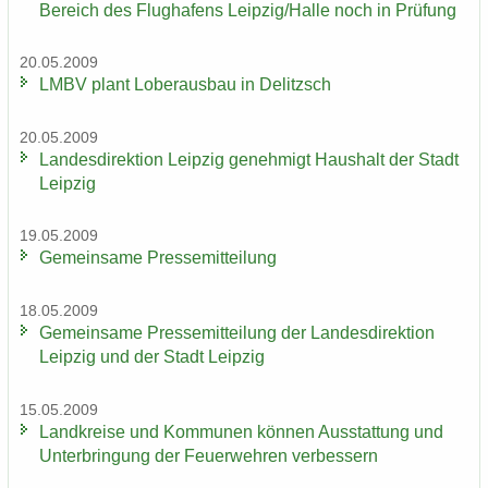
Be­reich des Flug­ha­fens Leip­zig/Halle noch in Prü­fung
20.05.2009
LMBV plant Lober­aus­bau in De­litzsch
20.05.2009
Lan­des­di­rek­ti­on Leip­zig ge­neh­migt Haus­halt der Stadt
Leip­zig
19.05.2009
Ge­mein­sa­me Pres­se­mit­tei­lung
18.05.2009
Ge­mein­sa­me Pres­se­mit­tei­lung der Lan­des­di­rek­ti­on
Leip­zig und der Stadt Leip­zig
15.05.2009
Land­krei­se und Kom­mu­nen kön­nen Aus­stat­tung und
Un­ter­brin­gung der Feu­er­weh­ren ver­bes­sern