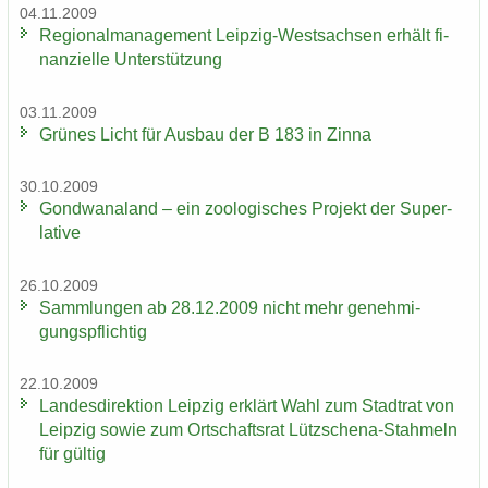
04.11.2009
Re­gio­nal­ma­nage­ment Leipzig-​Westsachsen er­hält fi­
nan­zi­el­le Un­ter­stüt­zung
03.11.2009
Grü­nes Licht für Aus­bau der B 183 in Zinna
30.10.2009
Gond­wa­na­land – ein zoo­lo­gi­sches Pro­jekt der Su­per­
la­ti­ve
26.10.2009
Samm­lun­gen ab 28.12.2009 nicht mehr ge­neh­mi­
gungs­pflich­tig
22.10.2009
Lan­des­di­rek­ti­on Leip­zig er­klärt Wahl zum Stadt­rat von
Leip­zig sowie zum Ort­schafts­rat Lützschena-​Stahmeln
für gül­tig