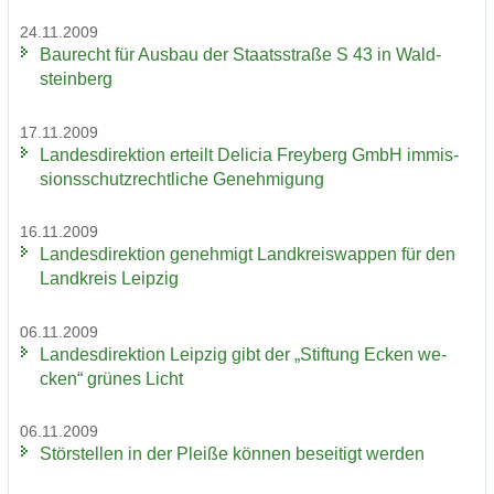
24.11.2009
Bau­recht für Aus­bau der Staats­stra­ße S 43 in Wald­
stein­berg
17.11.2009
Lan­des­di­rek­ti­on er­teilt De­li­cia Frey­berg GmbH im­mis­
si­ons­schutz­recht­li­che Ge­neh­mi­gung
16.11.2009
Lan­des­di­rek­ti­on ge­neh­migt Land­kreis­wap­pen für den
Land­kreis Leip­zig
06.11.2009
Lan­des­di­rek­ti­on Leip­zig gibt der „Stif­tung Ecken we­
cken“ grü­nes Licht
06.11.2009
Stör­stel­len in der Plei­ße kön­nen be­sei­tigt wer­den