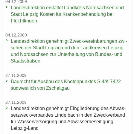
04.12.2009
Lan­des­di­rek­ti­on er­stat­tet Land­kreis Nord­sach­sen und
Stadt Leip­zig Kos­ten für Kran­ken­be­hand­lung bei
Flücht­lin­gen
04.12.2009
Lan­des­di­rek­ti­on ge­neh­migt Zweck­ver­ein­ba­run­gen zwi­
schen der Stadt Leip­zig und den Land­krei­sen Leip­zig
und Nord­sach­sen zur Un­ter­hal­tung von Bundes-​ und
Staats­stra­ßen
27.11.2009
Bau­recht für Aus­bau des Kno­ten­punk­tes S 4/K 7422
süd­west­lich von Zschett­gau
27.11.2009
Lan­des­di­rek­ti­on ge­neh­migt Ein­glie­de­rung des Ab­was­
ser­zweck­ver­ban­des Lindel­bach in den Zweck­ver­band
für Was­ser­ver­sor­gung und Ab­was­ser­be­sei­ti­gung
Leipzig-​Land