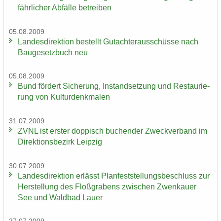
fähr­li­cher Ab­fäl­le be­trei­ben
05.08.2009
Lan­des­di­rek­ti­on be­stellt Gut­ach­ter­aus­schüs­se nach
Bau­ge­setz­buch neu
05.08.2009
Bund för­dert Si­che­rung, In­stand­set­zung und Re­stau­rie­
rung von Kul­tur­denk­ma­len
31.07.2009
ZVNL ist ers­ter dop­pisch bu­chen­der Zweck­ver­band im
Di­rek­ti­ons­be­zirk Leip­zig
30.07.2009
Lan­des­di­rek­ti­on er­lässt Plan­fest­stel­lungs­be­schluss zur
Her­stel­lung des Floß­gra­bens zwi­schen Zwenkau­er
See und Wald­bad Lauer