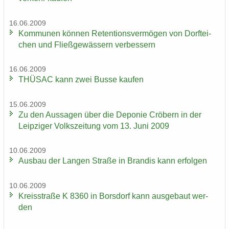
16.06.2009
Kom­mu­nen kön­nen Re­ten­ti­ons­ver­mö­gen von Dorf­tei­
chen und Fließ­ge­wäs­sern ver­bes­sern
16.06.2009
THÜ­SAC kann zwei Busse kau­fen
15.06.2009
Zu den Aus­sa­gen über die De­po­nie Crö­bern in der
Leip­zi­ger Volks­zei­tung vom 13. Juni 2009
10.06.2009
Aus­bau der Lan­gen Stra­ße in Bran­dis kann er­fol­gen
10.06.2009
Kreis­stra­ße K 8360 in Bors­dorf kann aus­ge­baut wer­
den