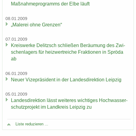
Maß­nah­me­pro­gramms der Elbe läuft
08.01.2009
„Ma­le­rei ohne Gren­zen“
07.01.2009
Kreis­wer­ke De­litzsch schlie­ßen Be­räu­mung des Zwi­
schen­la­gers für heiz­wertrei­che Frak­tio­nen in Sprö­da
ab
06.01.2009
Neuer Vi­ze­prä­si­dent in der Lan­des­di­rek­ti­on Leip­zig
05.01.2009
Lan­des­di­rek­ti­on lässt wei­te­res wich­ti­ges Hoch­was­ser­
schutz­pro­jekt im Land­kreis Leip­zig zu
Liste re­du­zie­ren ...