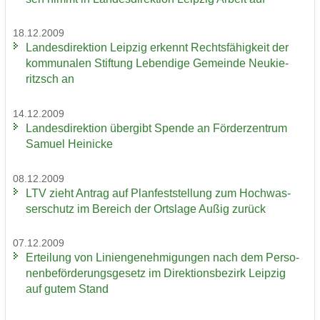
18.12.2009
Lan­des­di­rek­ti­on Leip­zig er­kennt Rechts­fä­hig­keit der
kom­mu­na­len Stif­tung Le­ben­di­ge Ge­mein­de Neu­kie­
ritzsch an
14.12.2009
Lan­des­di­rek­ti­on über­gibt Spen­de an För­der­zen­trum
Sa­mu­el Hei­ni­cke
08.12.2009
LTV zieht An­trag auf Plan­fest­stel­lung zum Hoch­was­
ser­schutz im Be­reich der Orts­la­ge Außig zu­rück
07.12.2009
Er­tei­lung von Li­ni­en­ge­neh­mi­gun­gen nach dem Per­so­
nen­be­för­de­rungs­ge­setz im Di­rek­ti­ons­be­zirk Leip­zig
auf gutem Stand