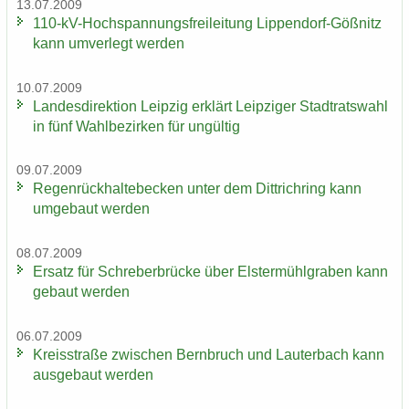
13.07.2009
110-​kV-Hochspannungsfreileitung Lippendorf-​Gößnitz
kann um­ver­legt wer­den
10.07.2009
Lan­des­di­rek­ti­on Leip­zig er­klärt Leip­zi­ger Stadt­rats­wahl
in fünf Wahl­be­zir­ken für un­gül­tig
09.07.2009
Re­gen­rück­hal­te­be­cken unter dem Dittrich­ring kann
um­ge­baut wer­den
08.07.2009
Er­satz für Schre­ber­brü­cke über Els­ter­mühl­gra­ben kann
ge­baut wer­den
06.07.2009
Kreis­stra­ße zwi­schen Bern­bruch und Lau­ter­bach kann
aus­ge­baut wer­den