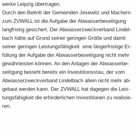
wer­ke Leip­zig über­tra­gen.
Durch den Bei­tritt der Ge­mein­den Je­se­witz und Ma­chern
zum ZV­WALL ist die Auf­ga­be der Ab­was­ser­be­sei­ti­gung
lang­fris­tig ge­si­chert. Der Ab­was­ser­zweck­ver­band Lindel­
bach hätte auf Grund sei­ner ge­rin­gen Größe und damit
sei­ner ge­rin­gen Leis­tungs­fä­hig­keit eine län­ger­fris­ti­ge Er­
fül­lung der Auf­ga­be der Ab­was­ser­be­sei­ti­gung nicht mehr
ge­währ­leis­ten kön­nen. An den An­la­gen der Ab­was­ser­be­
sei­ti­gung be­steht be­reits ein In­ves­ti­ti­ons­stau, der vom
Ab­was­ser­zweck­ver­band Lindel­bach al­lein nicht mehr ab­
ge­baut wer­den kann. Der ZV­WALL hat da­ge­gen die Leis­
tungs­fä­hig­keit die er­for­der­li­chen In­ves­ti­tio­nen zu rea­li­sie­
ren.