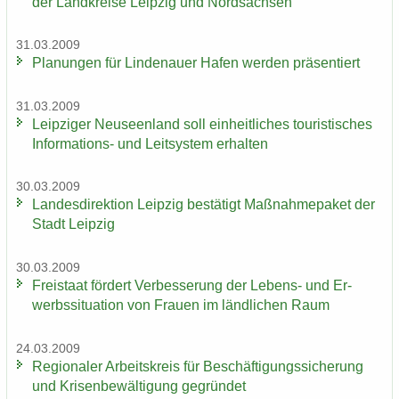
der Land­krei­se Leip­zig und Nord­sach­sen
31.03.2009
Pla­nun­gen für Lin­de­nau­er Hafen wer­den prä­sen­tiert
31.03.2009
Leip­zi­ger Neu­seen­land soll ein­heit­li­ches tou­ris­ti­sches
Informations-​ und Leit­sys­tem er­hal­ten
30.03.2009
Lan­des­di­rek­ti­on Leip­zig be­stä­tigt Maß­nah­me­pa­ket der
Stadt Leip­zig
30.03.2009
Frei­staat för­dert Ver­bes­se­rung der Lebens-​ und Er­
werbs­si­tua­ti­on von Frau­en im länd­li­chen Raum
24.03.2009
Re­gio­na­ler Ar­beits­kreis für Be­schäf­ti­gungs­si­che­rung
und Kri­sen­be­wäl­ti­gung ge­grün­det