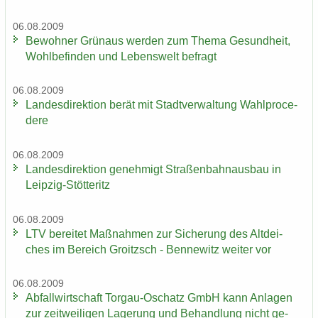
06.08.2009
Be­woh­ner Grün­aus wer­den zum Thema Ge­sund­heit,
Wohl­be­fin­den und Le­bens­welt be­fragt
06.08.2009
Lan­des­di­rek­ti­on berät mit Stadt­ver­wal­tung Wahlpro­ce­
de­re
06.08.2009
Lan­des­di­rek­ti­on ge­neh­migt Stra­ßen­bahn­aus­bau in
Leipzig-​Stötteritz
06.08.2009
LTV be­rei­tet Maß­nah­men zur Si­che­rung des Alt­dei­
ches im Be­reich Groitzsch - Ben­ne­witz wei­ter vor
06.08.2009
Ab­fall­wirt­schaft Torgau-​Oschatz GmbH kann An­la­gen
zur zeit­wei­li­gen La­ge­rung und Be­hand­lung nicht ge­