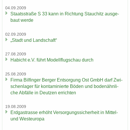
04.09.2009
Staats­stra­ße S 33 kann in Rich­tung Stau­chitz aus­ge­
baut werde
02.09.2009
„Stadt und Land­schaft“
27.08.2009
Ha­bicht e.V. führt Mo­dell­flug­schau durch
25.08.2009
Firma Bil­fin­ger Ber­ger Ent­sor­gung Ost GmbH darf Zwi­
schen­la­ger für kon­ta­mi­nier­te Böden und bo­den­ähn­li­
che Ab­fäl­le in Deut­zen er­rich­ten
19.08.2009
Erd­gas­tras­se er­höht Ver­sor­gungs­si­cher­heit in Mittel-​
und West­eu­ro­pa