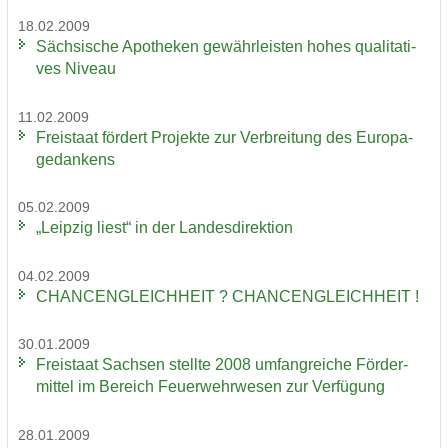
18.02.2009
Säch­si­sche Apo­the­ken ge­währ­leis­ten hohes qua­li­ta­ti­
ves Ni­veau
11.02.2009
Frei­staat för­dert Pro­jek­te zur Ver­brei­tung des Eu­ro­pa­
ge­dan­kens
05.02.2009
„Leip­zig liest“ in der Lan­des­di­rek­ti­on
04.02.2009
CHAN­CEN­GLEICH­HEIT ? CHAN­CEN­GLEICH­HEIT !
30.01.2009
Frei­staat Sach­sen stell­te 2008 um­fang­rei­che För­der­
mit­tel im Be­reich Feu­er­wehr­we­sen zur Ver­fü­gung
28.01.2009