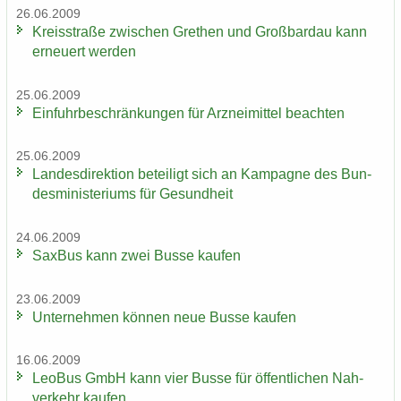
26.06.2009
Kreis­stra­ße zwi­schen Gre­then und Groß­bardau kann
er­neu­ert wer­den
25.06.2009
Ein­fuhr­be­schrän­kun­gen für Arz­nei­mit­tel be­ach­ten
25.06.2009
Lan­des­di­rek­ti­on be­tei­ligt sich an Kam­pa­gne des Bun­
des­mi­nis­te­ri­ums für Ge­sund­heit
24.06.2009
Sax­Bus kann zwei Busse kau­fen
23.06.2009
Un­ter­neh­men kön­nen neue Busse kau­fen
16.06.2009
LeoBus GmbH kann vier Busse für öf­fent­li­chen Nah­
ver­kehr kau­fen