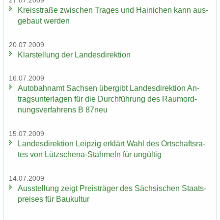
27.07.2009
Kreis­stra­ße zwi­schen Tra­ges und Hai­ni­chen kann aus­
ge­baut wer­den
20.07.2009
Klar­stel­lung der Lan­des­di­rek­ti­on
16.07.2009
Au­to­bahn­amt Sach­sen über­gibt Lan­des­di­rek­ti­on An­
trags­un­ter­la­gen für die Durch­füh­rung des Raum­ord­
nungs­ver­fah­rens B 87neu
15.07.2009
Lan­des­di­rek­ti­on Leip­zig er­klärt Wahl des Ort­schafts­ra­
tes von Lützschena-​Stahmeln für un­gül­tig
14.07.2009
Aus­stel­lung zeigt Preis­trä­ger des Säch­si­schen Staats­
prei­ses für Bau­kul­tur