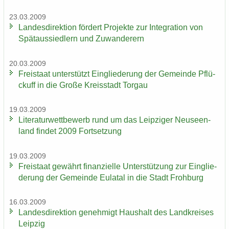
23.03.2009
Lan­des­di­rek­ti­on för­dert Pro­jek­te zur In­te­gra­ti­on von
Spät­aus­sied­lern und Zu­wan­de­rern
20.03.2009
Frei­staat un­ter­stützt Ein­glie­de­rung der Ge­mein­de Pflü­
ckuff in die Große Kreis­stadt Tor­gau
19.03.2009
Li­te­ra­tur­wett­be­werb rund um das Leip­zi­ger Neu­seen­
land fin­det 2009 Fort­set­zung
19.03.2009
Frei­staat ge­währt fi­nan­zi­el­le Un­ter­stüt­zung zur Ein­glie­
de­rung der Ge­mein­de Eu­la­tal in die Stadt Froh­burg
16.03.2009
Lan­des­di­rek­ti­on ge­neh­migt Haus­halt des Land­krei­ses
Leip­zig