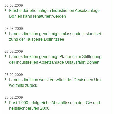
05.03.2009
Flä­che der ehe­ma­li­gen In­dus­tri­el­len Ab­setz­an­la­ge
Böh­len kann re­na­tu­riert wer­den
05.03.2009
Lan­des­di­rek­ti­on ge­neh­migt um­fas­sen­de In­stand­set­
zung der Tal­sper­re Döll­nitz­see
26.02.2009
Lan­des­di­rek­ti­on ge­neh­migt Pla­nung zur Still­le­gung
der In­dus­tri­el­len Ab­setz­an­la­ge Ost­aus­fahrt Böh­len
23.02.2009
Lan­des­di­rek­ti­on weist Vor­wür­fe der Deut­schen Um­
welt­hil­fe zu­rück
23.02.2009
Fast 1.000 er­folg­rei­che Ab­schlüs­se in den Ge­sund­
heits­fach­be­ru­fen 2008