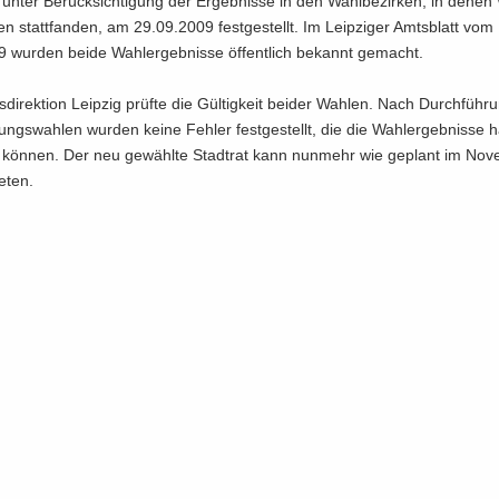
 unter Be­rück­sich­ti­gung der Er­geb­nis­se in den Wahl­be­zir­ken, in denen
en statt­fan­den, am 29.09.2009 fest­ge­stellt. Im Leip­zi­ger Amts­blatt vom
wur­den beide Wahl­er­geb­nis­se öf­fent­lich be­kannt ge­macht.
­di­rek­ti­on Leip­zig prüf­te die Gül­tig­keit bei­der Wah­len. Nach Durch­füh­
lungs­wah­len wur­den keine Feh­ler fest­ge­stellt, die die Wahl­er­geb­nis­se h
en kön­nen. Der neu ge­wähl­te Stadt­rat kann nun­mehr wie ge­plant im No­v
e­ten.