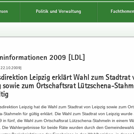
hsen
Politik und Verwaltung
Fachthemen
en­in­for­ma­tio­nen 2009 [LDL]
 22.10.2009]
­di­rek­ti­on Leip­zig er­klärt Wahl zum Stadt­rat
ig sowie zum Ort­schafts­rat Lützschena-​Stah
­tig
­di­rek­ti­on Leip­zig hat die Wahl zum Stadt­rat von Leip­zig sowie zum Ort­
-​Stahmeln für gül­tig er­klärt. Die Wahl zum Stadt­rat von Leip­zig wurd
 in fünf, die Wahl zum Ort­schafts­rat Lützschena-​Stahmeln in einem Wah
lt. Die Wahl­er­geb­nis­se für beide Räte wur­den durch den Ge­mein­de­wahl