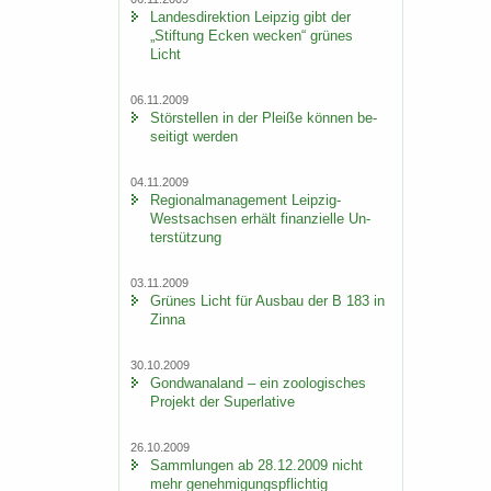
Lan­des­di­rek­ti­on Leip­zig gibt der
„Stif­tung Ecken we­cken“ grü­nes
Licht
06.11.2009
Stör­stel­len in der Plei­ße kön­nen be­
sei­tigt wer­den
04.11.2009
Re­gio­nal­ma­nage­ment Leipzig-​
Westsachsen er­hält fi­nan­zi­el­le Un­
ter­stüt­zung
03.11.2009
Grü­nes Licht für Aus­bau der B 183 in
Zinna
30.10.2009
Gond­wa­na­land – ein zoo­lo­gi­sches
Pro­jekt der Su­per­la­ti­ve
26.10.2009
Samm­lun­gen ab 28.12.2009 nicht
mehr ge­neh­mi­gungs­pflich­tig