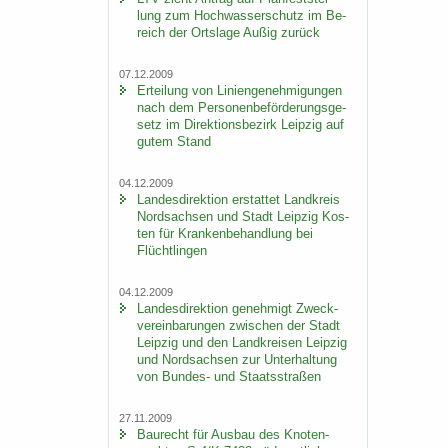
lung zum Hoch­was­ser­schutz im Be­
reich der Orts­la­ge Außig zu­rück
07.12.2009
Er­tei­lung von Li­ni­en­ge­neh­mi­gun­gen
nach dem Per­so­nen­be­för­de­rungs­ge­
setz im Di­rek­ti­ons­be­zirk Leip­zig auf
gutem Stand
04.12.2009
Lan­des­di­rek­ti­on er­stat­tet Land­kreis
Nord­sach­sen und Stadt Leip­zig Kos­
ten für Kran­ken­be­hand­lung bei
Flücht­lin­gen
04.12.2009
Lan­des­di­rek­ti­on ge­neh­migt Zweck­
ver­ein­ba­run­gen zwi­schen der Stadt
Leip­zig und den Land­krei­sen Leip­zig
und Nord­sach­sen zur Un­ter­hal­tung
von Bundes-​ und Staats­stra­ßen
27.11.2009
Bau­recht für Aus­bau des Kno­ten­