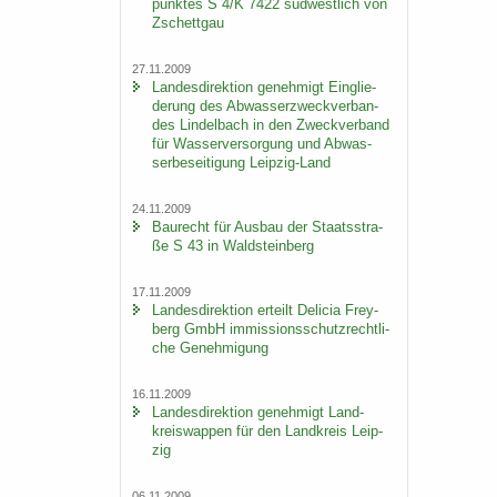
punk­tes S 4/K 7422 süd­west­lich von
Zschett­gau
27.11.2009
Lan­des­di­rek­ti­on ge­neh­migt Ein­glie­
de­rung des Ab­was­ser­zweck­ver­ban­
des Lindel­bach in den Zweck­ver­band
für Was­ser­ver­sor­gung und Ab­was­
ser­be­sei­ti­gung Leipzig-​Land
24.11.2009
Bau­recht für Aus­bau der Staats­stra­
ße S 43 in Wald­stein­berg
17.11.2009
Lan­des­di­rek­ti­on er­teilt De­li­cia Frey­
berg GmbH im­mis­si­ons­schutz­recht­li­
che Ge­neh­mi­gung
16.11.2009
Lan­des­di­rek­ti­on ge­neh­migt Land­
kreis­wap­pen für den Land­kreis Leip­
zig
06.11.2009