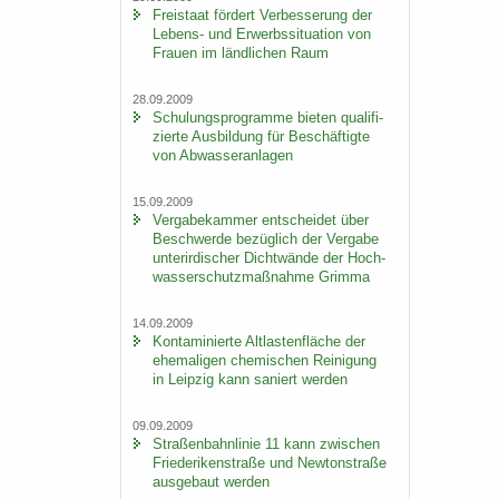
Frei­staat för­dert Ver­bes­se­rung der
Lebens-​ und Er­werbs­si­tua­ti­on von
Frau­en im länd­li­chen Raum
28.09.2009
Schu­lungs­pro­gram­me bie­ten qua­li­fi­
zier­te Aus­bil­dung für Be­schäf­tig­te
von Ab­was­ser­an­la­gen
15.09.2009
Ver­ga­be­kam­mer ent­schei­det über
Be­schwer­de be­züg­lich der Ver­ga­be
un­ter­ir­di­scher Dicht­wän­de der Hoch­
was­ser­schutz­maß­nah­me Grim­ma
14.09.2009
Kon­ta­mi­nier­te Alt­las­ten­flä­che der
ehe­ma­li­gen che­mi­schen Rei­ni­gung
in Leip­zig kann sa­niert wer­den
09.09.2009
Stra­ßen­bahn­li­nie 11 kann zwi­schen
Frie­de­ri­ken­stra­ße und New­ton­stra­ße
aus­ge­baut wer­den