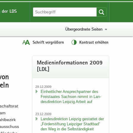
 der LDS
Übergeordnete Seiten
Schrift vergrößern
Kontrast erhöhen
Me­di­en­in­for­ma­tio­nen 2009
[LDL]
 von
meln
29.12.2009
Ein­heit­li­cher An­sprech­part­ner des
Frei­staa­tes Sach­sen nimmt in Lan­
des­di­rek­ti­on Leip­zig Ar­beit auf
schafts­rat
e am
23.12.2009
Lan­des­di­rek­ti­on Leip­zig ge­stat­tet der
l­be­zirk
„För­der­stif­tung Leip­zi­ger Stadt­bad“
­aus­schuss
den Weg in die Selb­stän­dig­keit