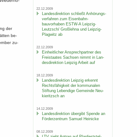
 Wie­der­ho­
22.12.2009
Lan­des­di­rek­ti­on schließt An­hö­rungs­
ver­fah­ren zum Eisenbahn-​
bauvorhaben ESTW-​A Leipzig-​
rung der
Leutzsch/ Groß­leh­na und Leipzig-​
Plagwitz ab
ät­ten be­
em­ber zu­
22.12.2009
Ein­heit­li­cher An­sprech­part­ner des
Frei­staa­tes Sach­sen nimmt in Lan­
des­di­rek­ti­on Leip­zig Ar­beit auf
18.12.2009
Lan­des­di­rek­ti­on Leip­zig er­kennt
Rechts­fä­hig­keit der kom­mu­na­len
Stif­tung Le­ben­di­ge Ge­mein­de Neu­
kie­ritzsch an
14.12.2009
Lan­des­di­rek­ti­on über­gibt Spen­de an
För­der­zen­trum Sa­mu­el Hei­ni­cke
08.12.2009
LTV zieht An­trag auf Plan­fest­stel­