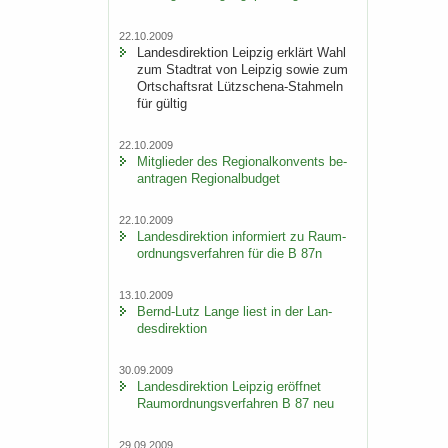
22.10.2009
Lan­des­di­rek­ti­on Leip­zig er­klärt Wahl
zum Stadt­rat von Leip­zig sowie zum
Ort­schafts­rat Lützschena-​Stahmeln
für gül­tig
22.10.2009
Mit­glie­der des Re­gio­nal­kon­vents be­
an­tra­gen Re­gio­nal­bud­get
22.10.2009
Lan­des­di­rek­ti­on in­for­miert zu Raum­
ord­nungs­ver­fah­ren für die B 87n
13.10.2009
Bernd-​Lutz Lange liest in der Lan­
des­di­rek­ti­on
30.09.2009
Lan­des­di­rek­ti­on Leip­zig er­öff­net
Raum­ord­nungs­ver­fah­ren B 87 neu
29.09.2009