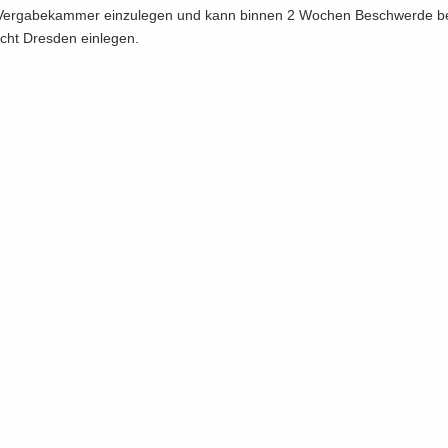
er­ga­be­kam­mer ein­zu­le­gen und kann bin­nen 2 Wo­chen Be­schwer­de 
richt Dres­den ein­le­gen.