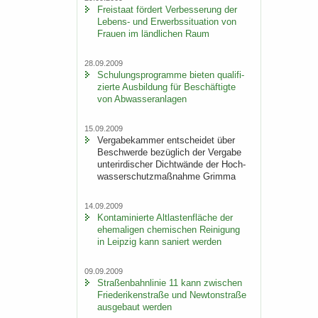
Frei­staat för­dert Ver­bes­se­rung der
Lebens-​ und Er­werbs­si­tua­ti­on von
Frau­en im länd­li­chen Raum
28.09.2009
Schu­lungs­pro­gram­me bie­ten qua­li­fi­
zier­te Aus­bil­dung für Be­schäf­tig­te
von Ab­was­ser­an­la­gen
15.09.2009
Ver­ga­be­kam­mer ent­schei­det über
Be­schwer­de be­züg­lich der Ver­ga­be
un­ter­ir­di­scher Dicht­wän­de der Hoch­
was­ser­schutz­maß­nah­me Grim­ma
14.09.2009
Kon­ta­mi­nier­te Alt­las­ten­flä­che der
ehe­ma­li­gen che­mi­schen Rei­ni­gung
in Leip­zig kann sa­niert wer­den
09.09.2009
Stra­ßen­bahn­li­nie 11 kann zwi­schen
Frie­de­ri­ken­stra­ße und New­ton­stra­ße
aus­ge­baut wer­den