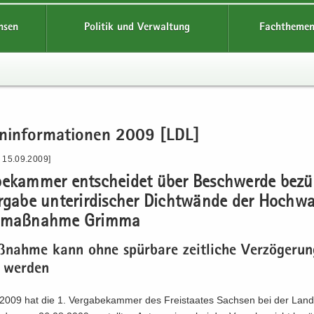
hsen
Politik und Verwaltung
Fachthemen
en­in­for­ma­tio­nen 2009 [LDL]
- 15.09.2009]
be­kam­mer ent­schei­det über Be­schwer­de be­zü
­ga­be un­ter­ir­di­scher Dicht­wän­de der Hoch­wa
­maß­nah­me Grim­ma
­nah­me kann ohne spür­ba­re zeit­li­che Ver­zö­ge­ru
t wer­den
09 hat die 1. Ver­ga­be­kam­mer des Frei­staa­tes Sach­sen bei der Lan­des­