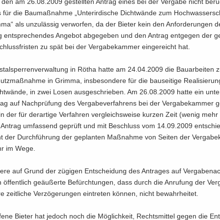
 den am 26.08.2009 ge­stell­ten An­trag eines bei der Ver­ga­be nicht be­rück
s für die Bau­maß­nah­me „Un­ter­ir­di­sche Dicht­wän­de zum Hoch­was­ser­s
ma“ als un­zu­läs­sig ver­wor­fen, da der Bie­ter kein den An­for­de­run­gen 
 ent­spre­chen­des An­ge­bot ab­ge­ge­ben und den An­trag ent­ge­gen der ge­
hluss­fris­ten zu spät bei der Ver­ga­be­kam­mer ein­ge­reicht hat.
­tal­sper­ren­ver­wal­tung in Rötha hatte am 24.04.2009 die Bau­ar­bei­ten
utz­maß­nah­me in Grim­ma, ins­be­son­de­re für die bau­sei­ti­ge Rea­li­sie­rung 
ht­wän­de, in zwei Losen aus­ge­schrie­ben. Am 26.08.2009 hatte ein un­ter­
trag auf Nach­prü­fung des Ver­ga­be­ver­fah­rens bei der Ver­ga­be­kam­mer ge
n der für der­ar­ti­ge Ver­fah­ren ver­gleichs­wei­se kur­zen Zeit (wenig meh
An­trag um­fas­send ge­prüft und mit Be­schluss vom 14.09.2009 ent­schie
t der Durch­füh­rung der ge­plan­ten Maß­nah­me von Sei­ten der Ver­ga­be
hr im Wege.
de­re auf Grund der zü­gi­gen Ent­schei­dung des An­tra­ges auf Ver­ga­be­n­a
öf­fent­lich ge­äu­ßer­te Be­fürch­tun­gen, dass durch die An­ru­fung der Ver
e zeit­li­che Ver­zö­ge­run­gen ein­tre­ten kön­nen, nicht be­wahr­hei­tet.
­fe­ne Bie­ter hat je­doch noch die Mög­lich­keit, Rechts­mit­tel gegen die Ent