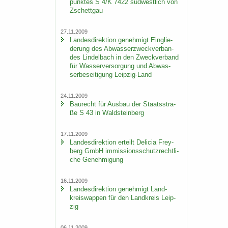
punk­tes S 4/K 7422 süd­west­lich von
Zschett­gau
27.11.2009
Lan­des­di­rek­ti­on ge­neh­migt Ein­glie­
de­rung des Ab­was­ser­zweck­ver­ban­
des Lindel­bach in den Zweck­ver­band
für Was­ser­ver­sor­gung und Ab­was­
ser­be­sei­ti­gung Leipzig-​Land
24.11.2009
Bau­recht für Aus­bau der Staats­stra­
ße S 43 in Wald­stein­berg
17.11.2009
Lan­des­di­rek­ti­on er­teilt De­li­cia Frey­
berg GmbH im­mis­si­ons­schutz­recht­li­
che Ge­neh­mi­gung
16.11.2009
Lan­des­di­rek­ti­on ge­neh­migt Land­
kreis­wap­pen für den Land­kreis Leip­
zig
06.11.2009