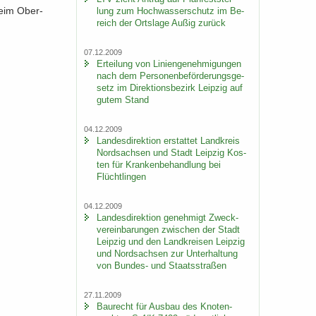
beim Ober­
lung zum Hoch­was­ser­schutz im Be­
reich der Orts­la­ge Außig zu­rück
07.12.2009
Er­tei­lung von Li­ni­en­ge­neh­mi­gun­gen
nach dem Per­so­nen­be­för­de­rungs­ge­
setz im Di­rek­ti­ons­be­zirk Leip­zig auf
gutem Stand
04.12.2009
Lan­des­di­rek­ti­on er­stat­tet Land­kreis
Nord­sach­sen und Stadt Leip­zig Kos­
ten für Kran­ken­be­hand­lung bei
Flücht­lin­gen
04.12.2009
Lan­des­di­rek­ti­on ge­neh­migt Zweck­
ver­ein­ba­run­gen zwi­schen der Stadt
Leip­zig und den Land­krei­sen Leip­zig
und Nord­sach­sen zur Un­ter­hal­tung
von Bundes-​ und Staats­stra­ßen
27.11.2009
Bau­recht für Aus­bau des Kno­ten­