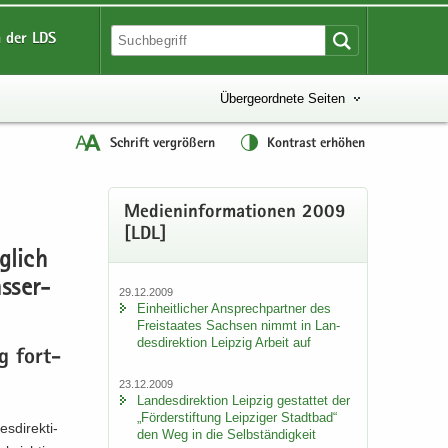
 der LDS
Übergeordnete Seiten
Schrift vergrößern
Kontrast erhöhen
Me­di­en­in­for­ma­tio­nen 2009
[LDL]
g­lich
s­ser­
29.12.2009
Ein­heit­li­cher An­sprech­part­ner des
Frei­staa­tes Sach­sen nimmt in Lan­
des­di­rek­ti­on Leip­zig Ar­beit auf
ng fort­
23.12.2009
Lan­des­di­rek­ti­on Leip­zig ge­stat­tet der
„För­der­stif­tung Leip­zi­ger Stadt­bad“
di­rek­ti­
den Weg in die Selb­stän­dig­keit