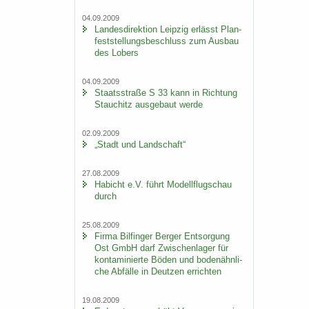
04.09.2009
Lan­des­di­rek­ti­on Leip­zig er­lässt Plan­
fest­stel­lungs­be­schluss zum Aus­bau
des Lobers
04.09.2009
Staats­stra­ße S 33 kann in Rich­tung
Stau­chitz aus­ge­baut werde
02.09.2009
„Stadt und Land­schaft“
27.08.2009
Ha­bicht e.V. führt Mo­dell­flug­schau
durch
25.08.2009
Firma Bil­fin­ger Ber­ger Ent­sor­gung
Ost GmbH darf Zwi­schen­la­ger für
kon­ta­mi­nier­te Böden und bo­den­ähn­li­
che Ab­fäl­le in Deut­zen er­rich­ten
19.08.2009