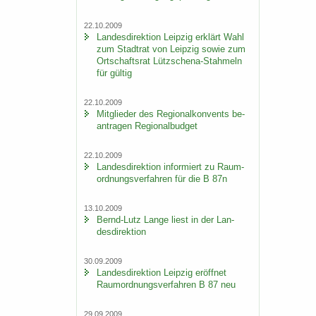
22.10.2009
Lan­des­di­rek­ti­on Leip­zig er­klärt Wahl
zum Stadt­rat von Leip­zig sowie zum
Ort­schafts­rat Lützschena-​Stahmeln
für gül­tig
22.10.2009
Mit­glie­der des Re­gio­nal­kon­vents be­
an­tra­gen Re­gio­nal­bud­get
22.10.2009
Lan­des­di­rek­ti­on in­for­miert zu Raum­
ord­nungs­ver­fah­ren für die B 87n
13.10.2009
Bernd-​Lutz Lange liest in der Lan­
des­di­rek­ti­on
30.09.2009
Lan­des­di­rek­ti­on Leip­zig er­öff­net
Raum­ord­nungs­ver­fah­ren B 87 neu
29.09.2009