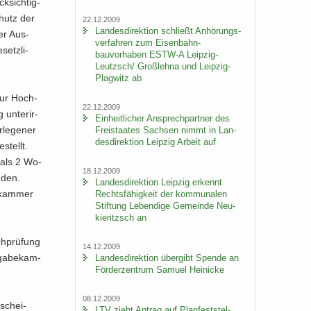
­sich­tig­
chutz der
22.12.2009
Lan­des­di­rek­ti­on schließt An­hö­rungs­
der Aus­
ver­fah­ren zum Eisenbahn-​
setz­li­
bauvorhaben ESTW-​A Leipzig-​
Leutzsch/ Groß­leh­na und Leipzig-​
Plagwitz ab
 zur Hoch­
22.12.2009
un­ter­ir­
Ein­heit­li­cher An­sprech­part­ner des
le­ge­ner
Frei­staa­tes Sach­sen nimmt in Lan­
des­di­rek­ti­on Leip­zig Ar­beit auf
­stellt.
r als 2 Wo­
18.12.2009
­den.
Lan­des­di­rek­ti­on Leip­zig er­kennt
­kam­mer
Rechts­fä­hig­keit der kom­mu­na­len
Stif­tung Le­ben­di­ge Ge­mein­de Neu­
kie­ritzsch an
ch­prü­fung
14.12.2009
­ga­be­kam­
Lan­des­di­rek­ti­on über­gibt Spen­de an
För­der­zen­trum Sa­mu­el Hei­ni­cke
08.12.2009
­schei­
LTV zieht An­trag auf Plan­fest­stel­