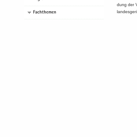
dung der V
lan­des­ge­
Fachthemen