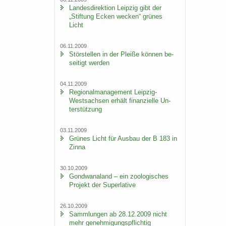
Lan­des­di­rek­ti­on Leip­zig gibt der
„Stif­tung Ecken we­cken“ grü­nes
Licht
06.11.2009
Stör­stel­len in der Plei­ße kön­nen be­
sei­tigt wer­den
04.11.2009
Re­gio­nal­ma­nage­ment Leipzig-​
Westsachsen er­hält fi­nan­zi­el­le Un­
ter­stüt­zung
03.11.2009
Grü­nes Licht für Aus­bau der B 183 in
Zinna
30.10.2009
Gond­wa­na­land – ein zoo­lo­gi­sches
Pro­jekt der Su­per­la­ti­ve
26.10.2009
Samm­lun­gen ab 28.12.2009 nicht
mehr ge­neh­mi­gungs­pflich­tig