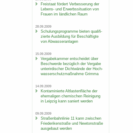
Frei­staat för­dert Ver­bes­se­rung der
Lebens-​ und Er­werbs­si­tua­ti­on von
Frau­en im länd­li­chen Raum
28.09.2009
Schu­lungs­pro­gram­me bie­ten qua­li­fi­
zier­te Aus­bil­dung für Be­schäf­tig­te
von Ab­was­ser­an­la­gen
15.09.2009
Ver­ga­be­kam­mer ent­schei­det über
Be­schwer­de be­züg­lich der Ver­ga­be
un­ter­ir­di­scher Dicht­wän­de der Hoch­
was­ser­schutz­maß­nah­me Grim­ma
14.09.2009
Kon­ta­mi­nier­te Alt­las­ten­flä­che der
ehe­ma­li­gen che­mi­schen Rei­ni­gung
in Leip­zig kann sa­niert wer­den
09.09.2009
Stra­ßen­bahn­li­nie 11 kann zwi­schen
Frie­de­ri­ken­stra­ße und New­ton­stra­ße
aus­ge­baut wer­den