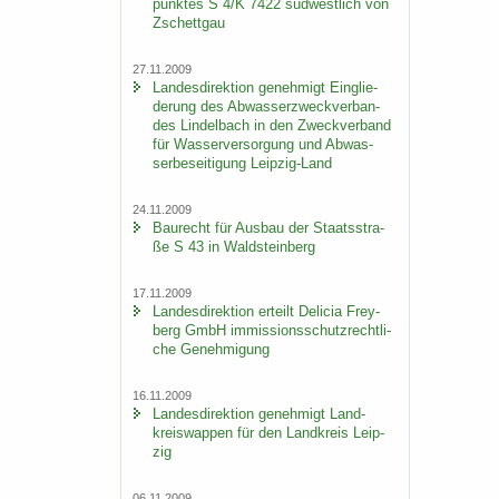
punk­tes S 4/K 7422 süd­west­lich von
Zschett­gau
27.11.2009
Lan­des­di­rek­ti­on ge­neh­migt Ein­glie­
de­rung des Ab­was­ser­zweck­ver­ban­
des Lindel­bach in den Zweck­ver­band
für Was­ser­ver­sor­gung und Ab­was­
ser­be­sei­ti­gung Leipzig-​Land
24.11.2009
Bau­recht für Aus­bau der Staats­stra­
ße S 43 in Wald­stein­berg
17.11.2009
Lan­des­di­rek­ti­on er­teilt De­li­cia Frey­
berg GmbH im­mis­si­ons­schutz­recht­li­
che Ge­neh­mi­gung
16.11.2009
Lan­des­di­rek­ti­on ge­neh­migt Land­
kreis­wap­pen für den Land­kreis Leip­
zig
06.11.2009