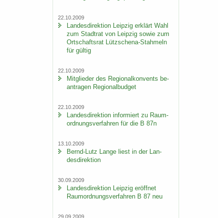
22.10.2009
Lan­des­di­rek­ti­on Leip­zig er­klärt Wahl
zum Stadt­rat von Leip­zig sowie zum
Ort­schafts­rat Lützschena-​Stahmeln
für gül­tig
22.10.2009
Mit­glie­der des Re­gio­nal­kon­vents be­
an­tra­gen Re­gio­nal­bud­get
22.10.2009
Lan­des­di­rek­ti­on in­for­miert zu Raum­
ord­nungs­ver­fah­ren für die B 87n
13.10.2009
Bernd-​Lutz Lange liest in der Lan­
des­di­rek­ti­on
30.09.2009
Lan­des­di­rek­ti­on Leip­zig er­öff­net
Raum­ord­nungs­ver­fah­ren B 87 neu
29.09.2009