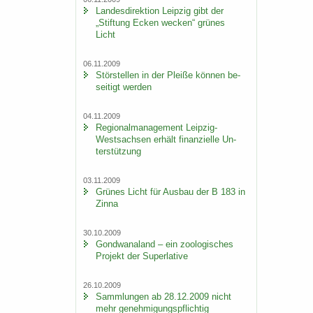
Lan­des­di­rek­ti­on Leip­zig gibt der
„Stif­tung Ecken we­cken“ grü­nes
Licht
06.11.2009
Stör­stel­len in der Plei­ße kön­nen be­
sei­tigt wer­den
04.11.2009
Re­gio­nal­ma­nage­ment Leipzig-​
Westsachsen er­hält fi­nan­zi­el­le Un­
ter­stüt­zung
03.11.2009
Grü­nes Licht für Aus­bau der B 183 in
Zinna
30.10.2009
Gond­wa­na­land – ein zoo­lo­gi­sches
Pro­jekt der Su­per­la­ti­ve
26.10.2009
Samm­lun­gen ab 28.12.2009 nicht
mehr ge­neh­mi­gungs­pflich­tig