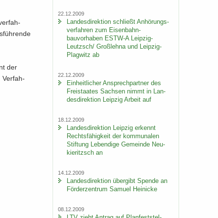
22.12.2009
Lan­des­di­rek­ti­on schließt An­hö­rungs­
er­fah­
ver­fah­ren zum Eisenbahn-​
s­füh­ren­de
bauvorhaben ESTW-​A Leipzig-​
Leutzsch/ Groß­leh­na und Leipzig-​
Plagwitz ab
ent der
22.12.2009
 Ver­fah­
Ein­heit­li­cher An­sprech­part­ner des
Frei­staa­tes Sach­sen nimmt in Lan­
des­di­rek­ti­on Leip­zig Ar­beit auf
18.12.2009
Lan­des­di­rek­ti­on Leip­zig er­kennt
Rechts­fä­hig­keit der kom­mu­na­len
Stif­tung Le­ben­di­ge Ge­mein­de Neu­
kie­ritzsch an
14.12.2009
Lan­des­di­rek­ti­on über­gibt Spen­de an
För­der­zen­trum Sa­mu­el Hei­ni­cke
08.12.2009
LTV zieht An­trag auf Plan­fest­stel­