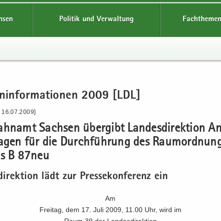
hsen
Politik und Verwaltung
Fachthemen
en­in­for­ma­tio­nen 2009 [LDL]
- 16.07.2009]
ahn­amt Sach­sen über­gibt Lan­des­di­rek­ti­on An
­la­gen für die Durch­füh­rung des Raum­ord­nung
ns B 87neu
di­rek­ti­on lädt zur Pres­se­kon­fe­renz ein
Am
Frei­tag, dem 17. Juli 2009, 11.00 Uhr, wird im
Raum 39 der Lan­des­di­rek­ti­on