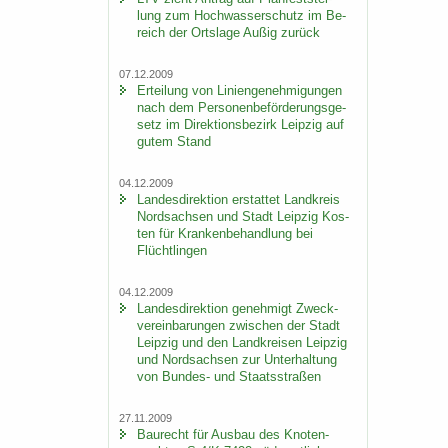
lung zum Hoch­was­ser­schutz im Be­
reich der Orts­la­ge Außig zu­rück
07.12.2009
Er­tei­lung von Li­ni­en­ge­neh­mi­gun­gen
nach dem Per­so­nen­be­för­de­rungs­ge­
setz im Di­rek­ti­ons­be­zirk Leip­zig auf
gutem Stand
04.12.2009
Lan­des­di­rek­ti­on er­stat­tet Land­kreis
Nord­sach­sen und Stadt Leip­zig Kos­
ten für Kran­ken­be­hand­lung bei
Flücht­lin­gen
04.12.2009
Lan­des­di­rek­ti­on ge­neh­migt Zweck­
ver­ein­ba­run­gen zwi­schen der Stadt
Leip­zig und den Land­krei­sen Leip­zig
und Nord­sach­sen zur Un­ter­hal­tung
von Bundes-​ und Staats­stra­ßen
27.11.2009
Bau­recht für Aus­bau des Kno­ten­