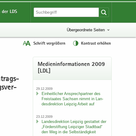
 der LDS
Übergeordnete Seiten
Schrift vergrößern
Kontrast erhöhen
Me­di­en­in­for­ma­tio­nen 2009
[LDL]
­trags­
s­ver­
29.12.2009
Ein­heit­li­cher An­sprech­part­ner des
Frei­staa­tes Sach­sen nimmt in Lan­
des­di­rek­ti­on Leip­zig Ar­beit auf
23.12.2009
Lan­des­di­rek­ti­on Leip­zig ge­stat­tet der
„För­der­stif­tung Leip­zi­ger Stadt­bad“
den Weg in die Selb­stän­dig­keit