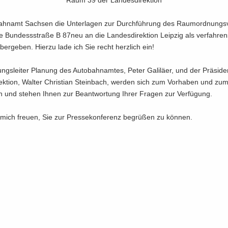
bahn­amt Sach­sen die Un­ter­la­gen zur Durch­füh­rung des Raum­ord­nungs­v
e Bun­des­s­stra­ße B 87neu an die Lan­des­di­rek­ti­on Leip­zig als ver­fah­ren
ber­ge­ben. Hier­zu lade ich Sie recht herz­lich ein!
lungs­lei­ter Pla­nung des Au­to­bahn­am­tes, Peter Ga­li­lä­er, und der Prä­si­d
rek­ti­on, Wal­ter Chris­ti­an Stein­bach, wer­den sich zum Vor­ha­ben und zum
n und ste­hen Ihnen zur Be­ant­wor­tung Ihrer Fra­gen zur Ver­fü­gung.
mich freu­en, Sie zur Pres­se­kon­fe­renz be­grü­ßen zu kön­nen.