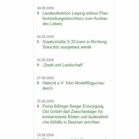
04.09.2009
Lan­des­di­rek­ti­on Leip­zig er­lässt Plan­
fest­stel­lungs­be­schluss zum Aus­bau
des Lobers
04.09.2009
Staats­stra­ße S 33 kann in Rich­tung
Stau­chitz aus­ge­baut werde
02.09.2009
„Stadt und Land­schaft“
27.08.2009
Ha­bicht e.V. führt Mo­dell­flug­schau
durch
25.08.2009
Firma Bil­fin­ger Ber­ger Ent­sor­gung
Ost GmbH darf Zwi­schen­la­ger für
kon­ta­mi­nier­te Böden und bo­den­ähn­li­
che Ab­fäl­le in Deut­zen er­rich­ten
19.08.2009