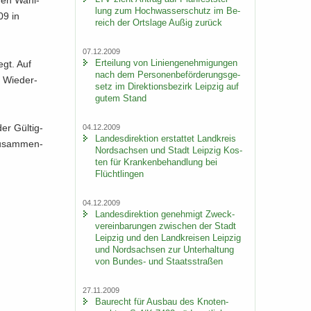
 den Wahl­
lung zum Hoch­was­ser­schutz im Be­
09 in
reich der Orts­la­ge Außig zu­rück
07.12.2009
Er­tei­lung von Li­ni­en­ge­neh­mi­gun­gen
egt. Auf
nach dem Per­so­nen­be­för­de­rungs­ge­
r Wie­der­
setz im Di­rek­ti­ons­be­zirk Leip­zig auf
gutem Stand
er Gül­tig­
04.12.2009
Lan­des­di­rek­ti­on er­stat­tet Land­kreis
Zu­sam­men­
Nord­sach­sen und Stadt Leip­zig Kos­
ten für Kran­ken­be­hand­lung bei
Flücht­lin­gen
04.12.2009
Lan­des­di­rek­ti­on ge­neh­migt Zweck­
ver­ein­ba­run­gen zwi­schen der Stadt
Leip­zig und den Land­krei­sen Leip­zig
und Nord­sach­sen zur Un­ter­hal­tung
von Bundes-​ und Staats­stra­ßen
27.11.2009
Bau­recht für Aus­bau des Kno­ten­