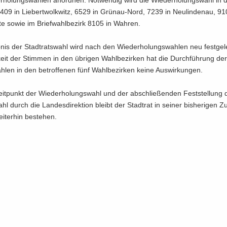
­ho­lungs­wah­len an­ord­nen. Not­wen­dig wird die Wie­der­ho­lungs­wahl in
3409 in Lie­bert­wolkwitz, 6529 in Grünau-​Nord, 7239 in Neu­lin­den­au, 91
te sowie im Brief­wahl­be­zirk 8105 in Wah­ren.
nis der Stadt­rats­wahl wird nach den Wie­der­ho­lungs­wah­len neu fest­ge­l
­keit der Stim­men in den üb­ri­gen Wahl­be­zir­ken hat die Durch­füh­rung de
h­len in den be­trof­fe­nen fünf Wahl­be­zir­ken keine Aus­wir­kun­gen.
t­punkt der Wie­der­ho­lungs­wahl und der ab­schlie­ßen­den Fest­stel­lung d
hl durch die Lan­des­di­rek­ti­on bleibt der Stadt­rat in sei­ner bis­he­ri­gen 
i­ter­hin be­stehen.