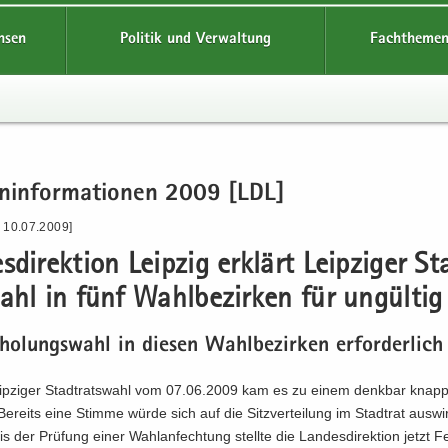
hsen
Politik und Verwaltung
Fachthemen
en­in­for­ma­tio­nen 2009 [LDL]
- 10.07.2009]
s­di­rek­ti­on Leip­zig er­klärt Leip­zi­ger S
ahl in fünf Wahl­be­zir­ken für un­gül­tig
ho­lungs­wahl in die­sen Wahl­be­zir­ken er­for­der­lich
ip­zi­ger Stadt­rats­wahl vom 07.06.2009 kam es zu einem denk­bar knap­
 Be­reits eine Stim­me würde sich auf die Sitz­ver­tei­lung im Stadt­rat aus­wi
is der Prü­fung einer Wahl­an­fech­tung stell­te die Lan­des­di­rek­ti­on jetzt Fe