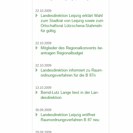
22.10.2009
Lan­des­di­rek­ti­on Leip­zig er­klärt Wahl
zum Stadt­rat von Leip­zig sowie zum
Ort­schafts­rat Lützschena-​Stahmeln
für gül­tig
22.10.2009
Mit­glie­der des Re­gio­nal­kon­vents be­
an­tra­gen Re­gio­nal­bud­get
22.10.2009
Lan­des­di­rek­ti­on in­for­miert zu Raum­
ord­nungs­ver­fah­ren für die B 87n
13.10.2009
Bernd-​Lutz Lange liest in der Lan­
des­di­rek­ti­on
30.09.2009
Lan­des­di­rek­ti­on Leip­zig er­öff­net
Raum­ord­nungs­ver­fah­ren B 87 neu
29.09.2009