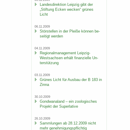
Lan­des­di­rek­ti­on Leip­zig gibt der
„Stif­tung Ecken we­cken“ grü­nes
Licht
06.11.2009
Stör­stel­len in der Plei­ße kön­nen be­
sei­tigt wer­den
04.11.2009
Re­gio­nal­ma­nage­ment Leipzig-​
Westsachsen er­hält fi­nan­zi­el­le Un­
ter­stüt­zung
03.11.2009
Grü­nes Licht für Aus­bau der B 183 in
Zinna
30.10.2009
Gond­wa­na­land – ein zoo­lo­gi­sches
Pro­jekt der Su­per­la­ti­ve
26.10.2009
Samm­lun­gen ab 28.12.2009 nicht
mehr ge­neh­mi­gungs­pflich­tig