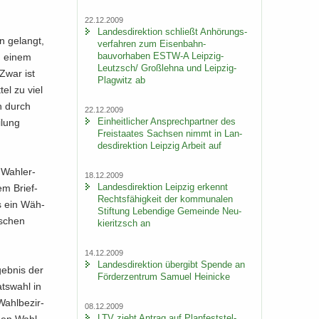
22.12.2009
Lan­des­di­rek­ti­on schließt An­hö­rungs­
n ge­langt,
ver­fah­ren zum Eisenbahn-​
bauvorhaben ESTW-​A Leipzig-​
in einem
Leutzsch/ Groß­leh­na und Leipzig-​
 Zwar ist
Plagwitz ab
tel zu viel
ch durch
22.12.2009
Ein­heit­li­cher An­sprech­part­ner des
­lung
Frei­staa­tes Sach­sen nimmt in Lan­
des­di­rek­ti­on Leip­zig Ar­beit auf
 Wahl­er­
18.12.2009
Lan­des­di­rek­ti­on Leip­zig er­kennt
em Brief­
Rechts­fä­hig­keit der kom­mu­na­len
ss ein Wäh­
Stif­tung Le­ben­di­ge Ge­mein­de Neu­
­schen
kie­ritzsch an
14.12.2009
Lan­des­di­rek­ti­on über­gibt Spen­de an
eb­nis der
För­der­zen­trum Sa­mu­el Hei­ni­cke
ats­wahl in
Wahl­be­zir­
08.12.2009
LTV zieht An­trag auf Plan­fest­stel­