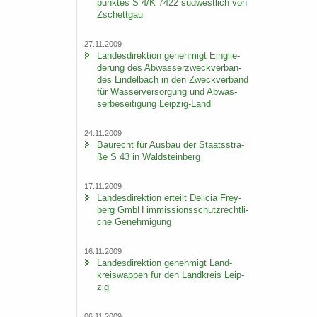
punk­tes S 4/K 7422 süd­west­lich von
Zschett­gau
27.11.2009
Lan­des­di­rek­ti­on ge­neh­migt Ein­glie­
de­rung des Ab­was­ser­zweck­ver­ban­
des Lindel­bach in den Zweck­ver­band
für Was­ser­ver­sor­gung und Ab­was­
ser­be­sei­ti­gung Leipzig-​Land
24.11.2009
Bau­recht für Aus­bau der Staats­stra­
ße S 43 in Wald­stein­berg
17.11.2009
Lan­des­di­rek­ti­on er­teilt De­li­cia Frey­
berg GmbH im­mis­si­ons­schutz­recht­li­
che Ge­neh­mi­gung
16.11.2009
Lan­des­di­rek­ti­on ge­neh­migt Land­
kreis­wap­pen für den Land­kreis Leip­
zig
06.11.2009