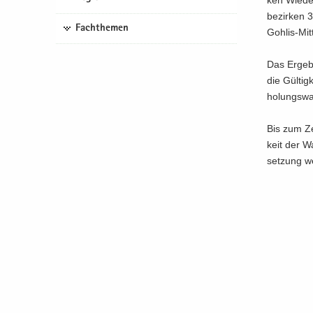
ken Wie­der
be­zir­ken 
Fachthemen
Gohlis-​Mit
Das Er­geb­
die Gül­tig
ho­lungs­wa
Bis zum Zei
keit der Wa
set­zung we