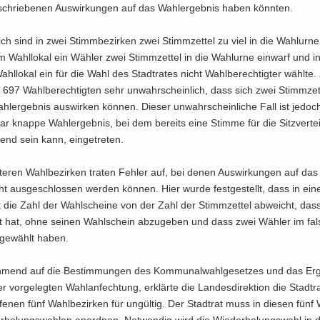
schrie­be­nen Aus­wir­kun­gen auf das Wahl­er­geb­nis haben könn­ten.
ich sind in zwei Stimm­be­zir­ken zwei Stimm­zet­tel zu viel in die Wahl­ur­ne
 Wahl­lo­kal ein Wäh­ler zwei Stimm­zet­tel in die Wahl­ur­ne ein­warf und 
ahl­lo­kal ein für die Wahl des Stadt­ra­tes nicht Wahl­be­rech­tig­ter wähl­te.
697 Wahl­be­rech­tig­ten sehr un­wahr­schein­lich, dass sich zwei Stimm­zet­
l­er­geb­nis aus­wir­ken kön­nen. Die­ser un­wahr­schein­li­che Fall ist je­do
r knap­pe Wahl­er­geb­nis, bei dem be­reits eine Stim­me für die Sitz­ver­tei
end sein kann, ein­ge­tre­ten.
­te­ren Wahl­be­zir­ken tra­ten Feh­ler auf, bei denen Aus­wir­kun­gen auf das
ht aus­ge­schlos­sen wer­den kön­nen. Hier wurde fest­ge­stellt, dass in ein
rk die Zahl der Wahl­schei­ne von der Zahl der Stimm­zet­tel ab­weicht, da
lt hat, ohne sei­nen Wahl­schein ab­zu­ge­ben und dass zwei Wäh­ler im fal
 ge­wählt haben.
mend auf die Be­stim­mun­gen des Kom­mu­nal­wahl­ge­set­zes und das Er­g
 vor­ge­leg­ten Wahl­an­fech­tung, er­klär­te die Lan­des­di­rek­ti­on die Stadt­r
­fe­nen fünf Wahl­be­zir­ken für un­gül­tig. Der Stadt­rat muss in die­sen fünf 