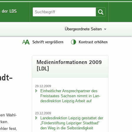
 der LDS
Übergeordnete Seiten
Schrift vergrößern
Kontrast erhöhen
Me­di­en­in­for­ma­tio­nen 2009
[LDL]
tadt­
29.12.2009
Ein­heit­li­cher An­sprech­part­ner des
Frei­staa­tes Sach­sen nimmt in Lan­
des­di­rek­ti­on Leip­zig Ar­beit auf
23.12.2009
pen Wahl­
Lan­des­di­rek­ti­on Leip­zig ge­stat­tet der
r­ken.
„För­der­stif­tung Leip­zi­ger Stadt­bad“
den Weg in die Selb­stän­dig­keit
h­ler fest,