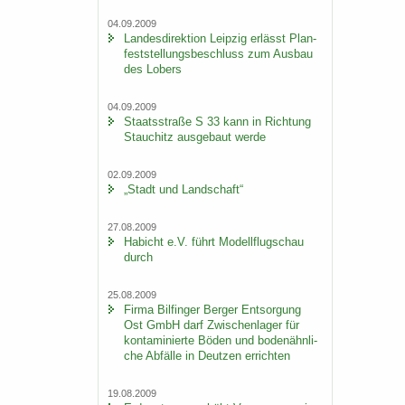
04.09.2009
Lan­des­di­rek­ti­on Leip­zig er­lässt Plan­
fest­stel­lungs­be­schluss zum Aus­bau
des Lobers
04.09.2009
Staats­stra­ße S 33 kann in Rich­tung
Stau­chitz aus­ge­baut werde
02.09.2009
„Stadt und Land­schaft“
27.08.2009
Ha­bicht e.V. führt Mo­dell­flug­schau
durch
25.08.2009
Firma Bil­fin­ger Ber­ger Ent­sor­gung
Ost GmbH darf Zwi­schen­la­ger für
kon­ta­mi­nier­te Böden und bo­den­ähn­li­
che Ab­fäl­le in Deut­zen er­rich­ten
19.08.2009