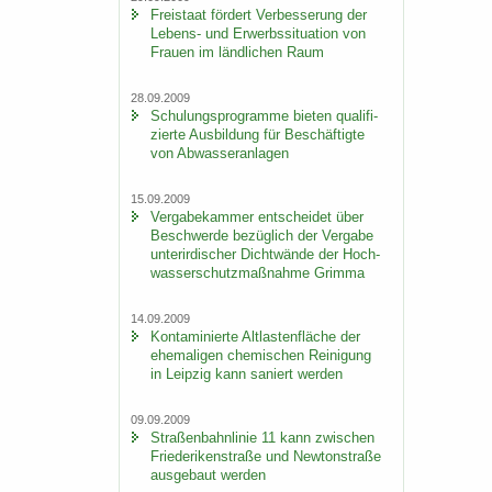
Frei­staat för­dert Ver­bes­se­rung der
Lebens-​ und Er­werbs­si­tua­ti­on von
Frau­en im länd­li­chen Raum
28.09.2009
Schu­lungs­pro­gram­me bie­ten qua­li­fi­
zier­te Aus­bil­dung für Be­schäf­tig­te
von Ab­was­ser­an­la­gen
15.09.2009
Ver­ga­be­kam­mer ent­schei­det über
Be­schwer­de be­züg­lich der Ver­ga­be
un­ter­ir­di­scher Dicht­wän­de der Hoch­
was­ser­schutz­maß­nah­me Grim­ma
14.09.2009
Kon­ta­mi­nier­te Alt­las­ten­flä­che der
ehe­ma­li­gen che­mi­schen Rei­ni­gung
in Leip­zig kann sa­niert wer­den
09.09.2009
Stra­ßen­bahn­li­nie 11 kann zwi­schen
Frie­de­ri­ken­stra­ße und New­ton­stra­ße
aus­ge­baut wer­den