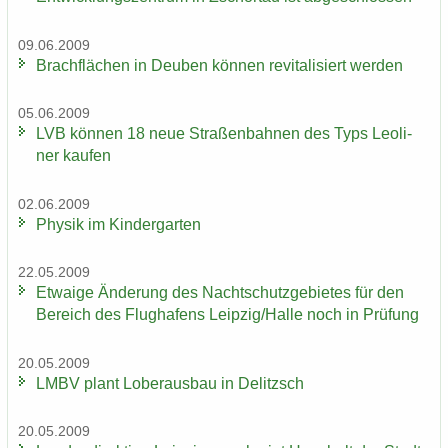
09.06.2009
Brach­flä­chen in Deu­ben kön­nen re­vi­ta­li­siert wer­den
05.06.2009
LVB kön­nen 18 neue Stra­ßen­bah­nen des Typs Leo­li­
ner kau­fen
02.06.2009
Phy­sik im Kin­der­gar­ten
22.05.2009
Et­wa­ige Än­de­rung des Nacht­schutz­ge­bie­tes für den
Be­reich des Flug­ha­fens Leip­zig/Halle noch in Prü­fung
20.05.2009
LMBV plant Lober­aus­bau in De­litzsch
20.05.2009