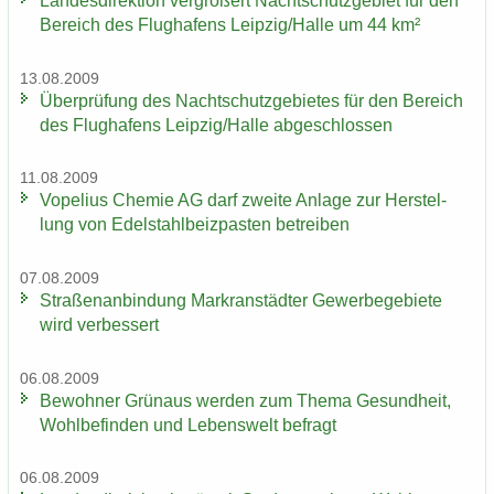
Lan­des­di­rek­ti­on ver­grö­ßert Nacht­schutz­ge­biet für den
Be­reich des Flug­ha­fens Leip­zig/Halle um 44 km²
13.08.2009
Über­prü­fung des Nacht­schutz­ge­bie­tes für den Be­reich
des Flug­ha­fens Leip­zig/Halle ab­ge­schlos­sen
11.08.2009
Vo­pe­li­us Che­mie AG darf zwei­te An­la­ge zur Her­stel­
lung von Edel­stahl­beiz­pas­ten be­trei­ben
07.08.2009
Stra­ßen­an­bin­dung Markran­städ­ter Ge­wer­be­ge­bie­te
wird ver­bes­sert
06.08.2009
Be­woh­ner Grün­aus wer­den zum Thema Ge­sund­heit,
Wohl­be­fin­den und Le­bens­welt be­fragt
06.08.2009