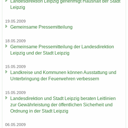
Lan­des­di­rek­ti­on Leip­zig ge­neh­migt Haus­halt der Stadt
Leip­zig
19.05.2009
Ge­mein­sa­me Pres­se­mit­tei­lung
18.05.2009
Ge­mein­sa­me Pres­se­mit­tei­lung der Lan­des­di­rek­ti­on
Leip­zig und der Stadt Leip­zig
15.05.2009
Land­krei­se und Kom­mu­nen kön­nen Aus­stat­tung und
Un­ter­brin­gung der Feu­er­weh­ren ver­bes­sern
15.05.2009
Lan­des­di­rek­ti­on und Stadt Leip­zig be­ra­ten Leit­li­ni­en
zur Ge­währ­leis­tung der öf­fent­li­chen Si­cher­heit und
Ord­nung in der Stadt Leip­zig
06.05.2009