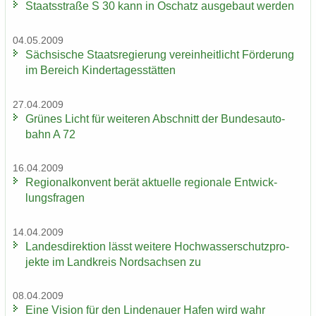
Staats­stra­ße S 30 kann in Oschatz aus­ge­baut wer­den
04.05.2009
Säch­si­sche Staats­re­gie­rung ver­ein­heit­licht För­de­rung
im Be­reich Kin­der­ta­ges­stät­ten
27.04.2009
Grü­nes Licht für wei­te­ren Ab­schnitt der Bun­des­au­to­
bahn A 72
16.04.2009
Re­gio­nal­kon­vent berät ak­tu­el­le re­gio­na­le Ent­wick­
lungs­fra­gen
14.04.2009
Lan­des­di­rek­ti­on lässt wei­te­re Hoch­was­ser­schutz­pro­
jek­te im Land­kreis Nord­sach­sen zu
08.04.2009
Eine Vi­si­on für den Lin­de­nau­er Hafen wird wahr