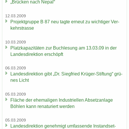
„Brü­cken nach Nepal“
12.03.2009
Pro­jekt­grup­pe B 87 neu tagte er­neut zu wich­ti­ger Ver­
kehrs­tras­se
10.03.2009
Platz­ka­pa­zi­tä­ten zur Buch­le­sung am 13.03.09 in der
Lan­des­di­rek­ti­on er­schöpft
06.03.2009
Lan­des­di­rek­ti­on gibt „Dr. Sieg­fried Krüger-​Stiftung“ grü­
nes Licht
05.03.2009
Flä­che der ehe­ma­li­gen In­dus­tri­el­len Ab­setz­an­la­ge
Böh­len kann re­na­tu­riert wer­den
05.03.2009
Lan­des­di­rek­ti­on ge­neh­migt um­fas­sen­de In­stand­set­