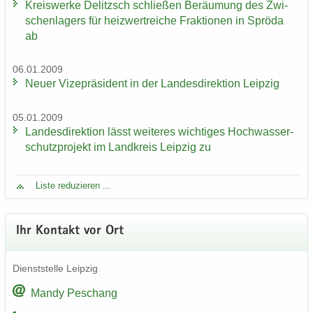
Kreis­wer­ke De­litzsch schlie­ßen Be­räu­mung des Zwi­
schen­la­gers für heiz­wertrei­che Frak­tio­nen in Sprö­da
ab
06.01.2009
Neuer Vi­ze­prä­si­dent in der Lan­des­di­rek­ti­on Leip­zig
05.01.2009
Lan­des­di­rek­ti­on lässt wei­te­res wich­ti­ges Hoch­was­ser­
schutz­pro­jekt im Land­kreis Leip­zig zu
Liste re­du­zie­ren ...
Ihr Kon­takt vor Ort
Dienst­stel­le Leip­zig
Mandy Peschang