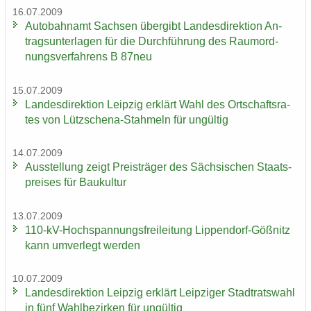
16.07.2009
Au­to­bahn­amt Sach­sen über­gibt Lan­des­di­rek­ti­on An­
trags­un­ter­la­gen für die Durch­füh­rung des Raum­ord­
nungs­ver­fah­rens B 87neu
15.07.2009
Lan­des­di­rek­ti­on Leip­zig er­klärt Wahl des Ort­schafts­ra­
tes von Lützschena-​Stahmeln für un­gül­tig
14.07.2009
Aus­stel­lung zeigt Preis­trä­ger des Säch­si­schen Staats­
prei­ses für Bau­kul­tur
13.07.2009
110-​kV-Hochspannungsfreileitung Lippendorf-​Gößnitz
kann um­ver­legt wer­den
10.07.2009
Lan­des­di­rek­ti­on Leip­zig er­klärt Leip­zi­ger Stadt­rats­wahl
in fünf Wahl­be­zir­ken für un­gül­tig