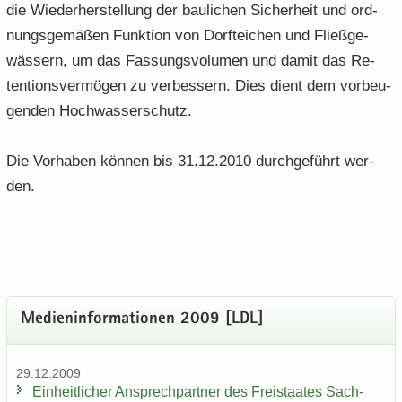
die Wie­der­her­stel­lung der bau­li­chen Si­cher­heit und ord­
nungs­ge­mä­ßen Funk­ti­on von Dorf­tei­chen und Fließ­ge­
wäs­sern, um das Fas­sungs­vo­lu­men und damit das Re­
ten­ti­ons­ver­mö­gen zu ver­bes­sern. Dies dient dem vor­beu­
gen­den Hoch­was­ser­schutz.
Die Vor­ha­ben kön­nen bis 31.12.2010 durch­ge­führt wer­
den.
Me­di­en­in­for­ma­tio­nen 2009 [LDL]
29.12.2009
Ein­heit­li­cher An­sprech­part­ner des Frei­staa­tes Sach­