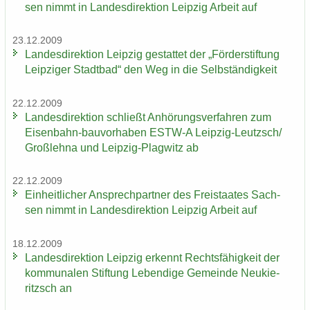
sen nimmt in Lan­des­di­rek­ti­on Leip­zig Ar­beit auf
23.12.2009
Lan­des­di­rek­ti­on Leip­zig ge­stat­tet der „För­der­stif­tung
Leip­zi­ger Stadt­bad“ den Weg in die Selb­stän­dig­keit
22.12.2009
Lan­des­di­rek­ti­on schließt An­hö­rungs­ver­fah­ren zum
Eisenbahn-​bauvorhaben ESTW-​A Leipzig-​Leutzsch/
Groß­leh­na und Leipzig-​Plagwitz ab
22.12.2009
Ein­heit­li­cher An­sprech­part­ner des Frei­staa­tes Sach­
sen nimmt in Lan­des­di­rek­ti­on Leip­zig Ar­beit auf
18.12.2009
Lan­des­di­rek­ti­on Leip­zig er­kennt Rechts­fä­hig­keit der
kom­mu­na­len Stif­tung Le­ben­di­ge Ge­mein­de Neu­kie­
ritzsch an