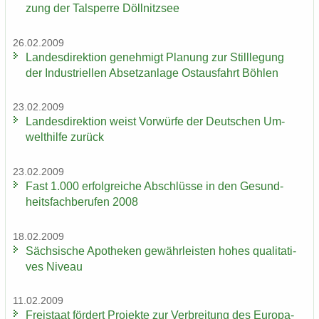
zung der Tal­sper­re Döll­nitz­see
26.02.2009
Lan­des­di­rek­ti­on ge­neh­migt Pla­nung zur Still­le­gung
der In­dus­tri­el­len Ab­setz­an­la­ge Ost­aus­fahrt Böh­len
23.02.2009
Lan­des­di­rek­ti­on weist Vor­wür­fe der Deut­schen Um­
welt­hil­fe zu­rück
23.02.2009
Fast 1.000 er­folg­rei­che Ab­schlüs­se in den Ge­sund­
heits­fach­be­ru­fen 2008
18.02.2009
Säch­si­sche Apo­the­ken ge­währ­leis­ten hohes qua­li­ta­ti­
ves Ni­veau
11.02.2009
Frei­staat för­dert Pro­jek­te zur Ver­brei­tung des Eu­ro­pa­