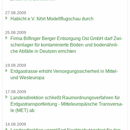
27.08.2009
Ha­bicht e.V. führt Mo­dell­flug­schau durch
25.08.2009
Firma Bil­fin­ger Ber­ger Ent­sor­gung Ost GmbH darf Zwi­
schen­la­ger für kon­ta­mi­nier­te Böden und bo­den­ähn­li­
che Ab­fäl­le in Deut­zen er­rich­ten
19.08.2009
Erd­gas­tras­se er­höht Ver­sor­gungs­si­cher­heit in Mittel-​
und West­eu­ro­pa
17.08.2009
Lan­des­di­rek­ti­on schließt Raum­ord­nungs­ver­fah­ren für
Erd­gas­trans­port­lei­tung - Mit­tel­eu­ro­päi­sche Trans­ver­sa­
le (MET) ab
14.08.2009