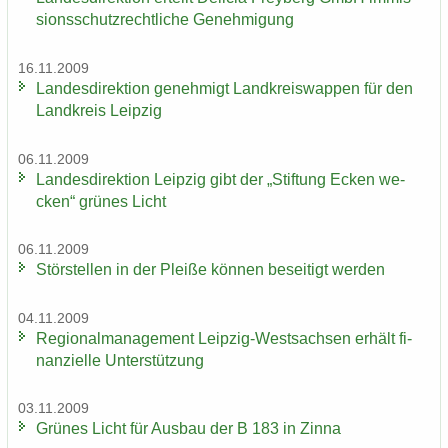
si­ons­schutz­recht­li­che Ge­neh­mi­gung
16.11.2009
Lan­des­di­rek­ti­on ge­neh­migt Land­kreis­wap­pen für den
Land­kreis Leip­zig
06.11.2009
Lan­des­di­rek­ti­on Leip­zig gibt der „Stif­tung Ecken we­
cken“ grü­nes Licht
06.11.2009
Stör­stel­len in der Plei­ße kön­nen be­sei­tigt wer­den
04.11.2009
Re­gio­nal­ma­nage­ment Leipzig-​Westsachsen er­hält fi­
nan­zi­el­le Un­ter­stüt­zung
03.11.2009
Grü­nes Licht für Aus­bau der B 183 in Zinna