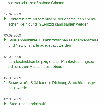
was­ser­schutz­maß­nah­me Grim­ma
14.09.2009
Kon­ta­mi­nier­te Alt­las­ten­flä­che der ehe­ma­li­gen che­mi­
schen Rei­ni­gung in Leip­zig kann sa­niert wer­den
09.09.2009
Stra­ßen­bahn­li­nie 11 kann zwi­schen Frie­de­ri­ken­stra­ße
und New­ton­stra­ße aus­ge­baut wer­den
04.09.2009
Lan­des­di­rek­ti­on Leip­zig er­lässt Plan­fest­stel­lungs­be­
schluss zum Aus­bau des Lobers
04.09.2009
Staats­stra­ße S 33 kann in Rich­tung Stau­chitz aus­ge­
baut werde
02.09.2009
„Stadt und Land­schaft“