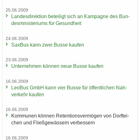
25.06.2009
Lan­des­di­rek­ti­on be­tei­ligt sich an Kam­pa­gne des Bun­
des­mi­nis­te­ri­ums für Ge­sund­heit
24.06.2009
Sax­Bus kann zwei Busse kau­fen
23.06.2009
Un­ter­neh­men kön­nen neue Busse kau­fen
16.06.2009
LeoBus GmbH kann vier Busse für öf­fent­li­chen Nah­
ver­kehr kau­fen
16.06.2009
Kom­mu­nen kön­nen Re­ten­ti­ons­ver­mö­gen von Dorf­tei­
chen und Fließ­ge­wäs­sern ver­bes­sern
16.06.2009