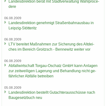
Lan­des­di­rek­ti­on berät mit Stadt­ver­wal­tung Wahlpro­ce­
de­re
06.08.2009
Lan­des­di­rek­ti­on ge­neh­migt Stra­ßen­bahn­aus­bau in
Leipzig-​Stötteritz
06.08.2009
LTV be­rei­tet Maß­nah­men zur Si­che­rung des Alt­dei­
ches im Be­reich Groitzsch - Ben­ne­witz wei­ter vor
06.08.2009
Ab­fall­wirt­schaft Torgau-​Oschatz GmbH kann An­la­gen
zur zeit­wei­li­gen La­ge­rung und Be­hand­lung nicht ge­
fähr­li­cher Ab­fäl­le be­trei­ben
05.08.2009
Lan­des­di­rek­ti­on be­stellt Gut­ach­ter­aus­schüs­se nach
Bau­ge­setz­buch neu