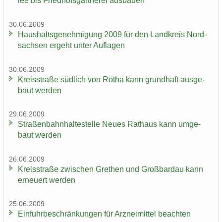
lee bis Fried­hofs­gärt­ne­rei aus­bau­en
30.06.2009
Haus­halts­ge­neh­mi­gung 2009 für den Land­kreis Nord­
sach­sen er­geht unter Auf­la­gen
30.06.2009
Kreis­stra­ße süd­lich von Rötha kann grund­haft aus­ge­
baut wer­den
29.06.2009
Stra­ßen­bahn­hal­te­stel­le Neues Rat­haus kann um­ge­
baut wer­den
26.06.2009
Kreis­stra­ße zwi­schen Gre­then und Groß­bardau kann
er­neu­ert wer­den
25.06.2009
Ein­fuhr­be­schrän­kun­gen für Arz­nei­mit­tel be­ach­ten