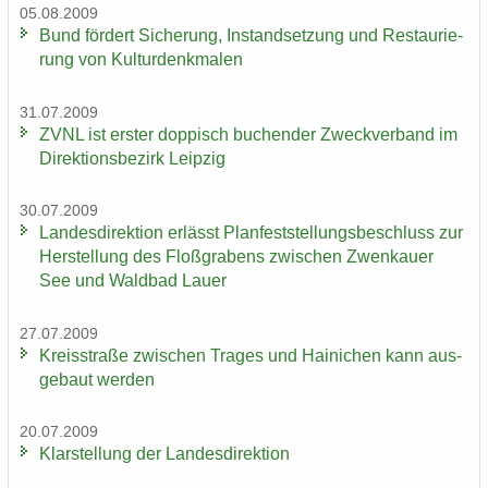
05.08.2009
Bund för­dert Si­che­rung, In­stand­set­zung und Re­stau­rie­
rung von Kul­tur­denk­ma­len
31.07.2009
ZVNL ist ers­ter dop­pisch bu­chen­der Zweck­ver­band im
Di­rek­ti­ons­be­zirk Leip­zig
30.07.2009
Lan­des­di­rek­ti­on er­lässt Plan­fest­stel­lungs­be­schluss zur
Her­stel­lung des Floß­gra­bens zwi­schen Zwenkau­er
See und Wald­bad Lauer
27.07.2009
Kreis­stra­ße zwi­schen Tra­ges und Hai­ni­chen kann aus­
ge­baut wer­den
20.07.2009
Klar­stel­lung der Lan­des­di­rek­ti­on