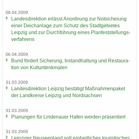
08.04.2009
Lan­des­di­rek­ti­on er­lässt An­ord­nung zur Not­si­che­rung
einer Deich­an­la­ge zum Schutz des Stadt­ge­bie­tes
Leip­zig und zur Durch­füh­rung eines Plan­fest­stel­lungs­
ver­fah­rens
06.04.2009
Bund för­dert Si­che­rung, In­stand­hal­tung und Re­stau­ra­
ti­on von Kul­tur­denk­ma­len
31.03.2009
Lan­des­di­rek­ti­on Leip­zig be­stä­tigt Maß­nah­men­pa­ket
der Land­krei­se Leip­zig und Nord­sach­sen
31.03.2009
Pla­nun­gen für Lin­de­nau­er Hafen wer­den prä­sen­tiert
31.03.2009
Leip­zi­ger Neu­seen­land soll ein­heit­li­ches tou­ris­ti­sches