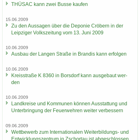
THÜ­SAC kann zwei Busse kau­fen
15.06.2009
Zu den Aus­sa­gen über die De­po­nie Crö­bern in der
Leip­zi­ger Volks­zei­tung vom 13. Juni 2009
10.06.2009
Aus­bau der Lan­gen Stra­ße in Bran­dis kann er­fol­gen
10.06.2009
Kreis­stra­ße K 8360 in Bors­dorf kann aus­ge­baut wer­
den
10.06.2009
Land­krei­se und Kom­mu­nen kön­nen Aus­stat­tung und
Un­ter­brin­gung der Feu­er­weh­ren wei­ter ver­bes­sern
09.06.2009
Wett­be­werb zum In­ter­na­tio­na­len Weiterbildungs-​ und
Ent­wick­lungs­zen­trum in Zschor­tau ist ab­ge­schlos­sen