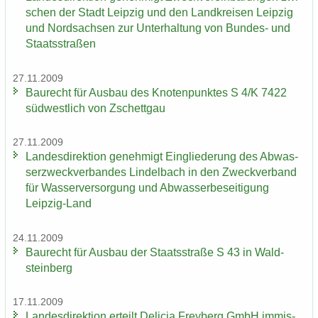
schen der Stadt Leip­zig und den Land­krei­sen Leip­zig
und Nord­sach­sen zur Un­ter­hal­tung von Bundes-​ und
Staats­stra­ßen
27.11.2009
Bau­recht für Aus­bau des Kno­ten­punk­tes S 4/K 7422
süd­west­lich von Zschett­gau
27.11.2009
Lan­des­di­rek­ti­on ge­neh­migt Ein­glie­de­rung des Ab­was­
ser­zweck­ver­ban­des Lindel­bach in den Zweck­ver­band
für Was­ser­ver­sor­gung und Ab­was­ser­be­sei­ti­gung
Leipzig-​Land
24.11.2009
Bau­recht für Aus­bau der Staats­stra­ße S 43 in Wald­
stein­berg
17.11.2009
Lan­des­di­rek­ti­on er­teilt De­li­cia Frey­berg GmbH im­mis­