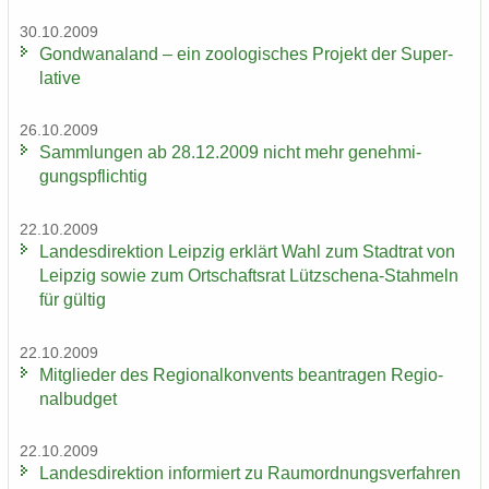
30.10.2009
Gond­wa­na­land – ein zoo­lo­gi­sches Pro­jekt der Su­per­
la­ti­ve
26.10.2009
Samm­lun­gen ab 28.12.2009 nicht mehr ge­neh­mi­
gungs­pflich­tig
22.10.2009
Lan­des­di­rek­ti­on Leip­zig er­klärt Wahl zum Stadt­rat von
Leip­zig sowie zum Ort­schafts­rat Lützschena-​Stahmeln
für gül­tig
22.10.2009
Mit­glie­der des Re­gio­nal­kon­vents be­an­tra­gen Re­gio­
nal­bud­get
22.10.2009
Lan­des­di­rek­ti­on in­for­miert zu Raum­ord­nungs­ver­fah­ren