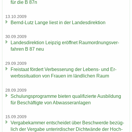
für die B 87n
13.10.2009
Bernd-​Lutz Lange liest in der Lan­des­di­rek­ti­on
30.09.2009
Lan­des­di­rek­ti­on Leip­zig er­öff­net Raum­ord­nungs­ver­
fah­ren B 87 neu
29.09.2009
Frei­staat för­dert Ver­bes­se­rung der Lebens-​ und Er­
werbs­si­tua­ti­on von Frau­en im länd­li­chen Raum
28.09.2009
Schu­lungs­pro­gram­me bie­ten qua­li­fi­zier­te Aus­bil­dung
für Be­schäf­tig­te von Ab­was­ser­an­la­gen
15.09.2009
Ver­ga­be­kam­mer ent­schei­det über Be­schwer­de be­züg­
lich der Ver­ga­be un­ter­ir­di­scher Dicht­wän­de der Hoch­