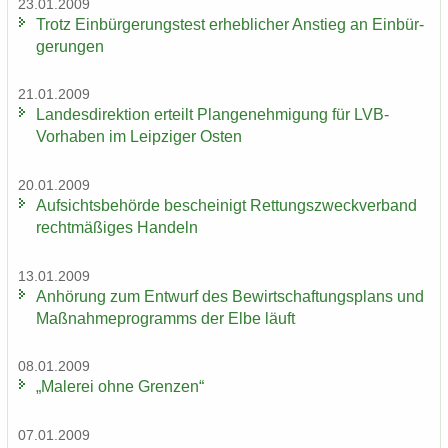
23.01.2009
Trotz Ein­bür­ge­rungs­test er­heb­li­cher An­stieg an Ein­bür­
ge­run­gen
21.01.2009
Lan­des­di­rek­ti­on er­teilt Plan­ge­neh­mi­gung für LVB-​
Vorhaben im Leip­zi­ger Osten
20.01.2009
Auf­sichts­be­hör­de be­schei­nigt Ret­tungs­zweck­ver­band
recht­mä­ßi­ges Han­deln
13.01.2009
An­hö­rung zum Ent­wurf des Be­wirt­schaf­tungs­plans und
Maß­nah­me­pro­gramms der Elbe läuft
08.01.2009
„Ma­le­rei ohne Gren­zen“
07.01.2009