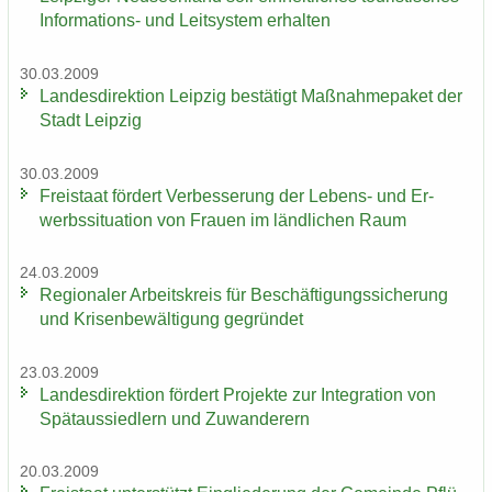
Informations-​ und Leit­sys­tem er­hal­ten
30.03.2009
Lan­des­di­rek­ti­on Leip­zig be­stä­tigt Maß­nah­me­pa­ket der
Stadt Leip­zig
30.03.2009
Frei­staat för­dert Ver­bes­se­rung der Lebens-​ und Er­
werbs­si­tua­ti­on von Frau­en im länd­li­chen Raum
24.03.2009
Re­gio­na­ler Ar­beits­kreis für Be­schäf­ti­gungs­si­che­rung
und Kri­sen­be­wäl­ti­gung ge­grün­det
23.03.2009
Lan­des­di­rek­ti­on för­dert Pro­jek­te zur In­te­gra­ti­on von
Spät­aus­sied­lern und Zu­wan­de­rern
20.03.2009