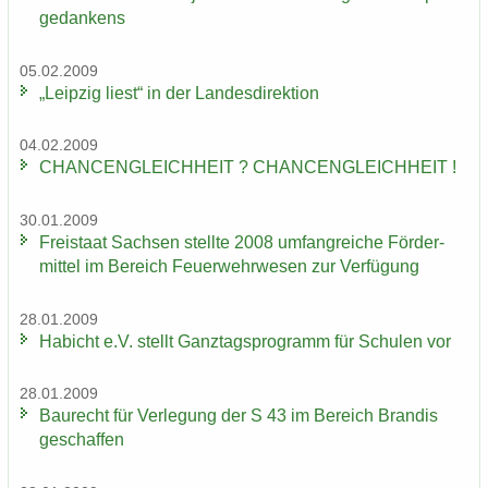
ge­dan­kens
05.02.2009
„Leip­zig liest“ in der Lan­des­di­rek­ti­on
04.02.2009
CHAN­CEN­GLEICH­HEIT ? CHAN­CEN­GLEICH­HEIT !
30.01.2009
Frei­staat Sach­sen stell­te 2008 um­fang­rei­che För­der­
mit­tel im Be­reich Feu­er­wehr­we­sen zur Ver­fü­gung
28.01.2009
Ha­bicht e.V. stellt Ganz­tags­pro­gramm für Schu­len vor
28.01.2009
Bau­recht für Ver­le­gung der S 43 im Be­reich Bran­dis
ge­schaf­fen