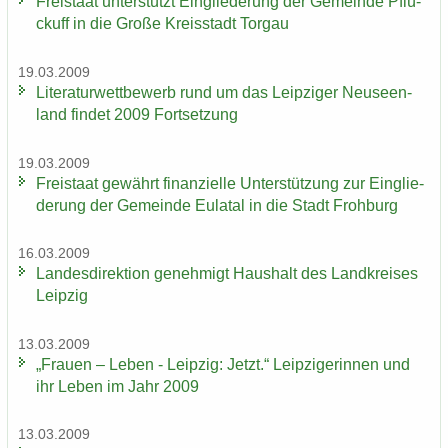
Frei­staat un­ter­stützt Ein­glie­de­rung der Ge­mein­de Pflü­
ckuff in die Große Kreis­stadt Tor­gau
19.03.2009
Li­te­ra­tur­wett­be­werb rund um das Leip­zi­ger Neu­seen­
land fin­det 2009 Fort­set­zung
19.03.2009
Frei­staat ge­währt fi­nan­zi­el­le Un­ter­stüt­zung zur Ein­glie­
de­rung der Ge­mein­de Eu­la­tal in die Stadt Froh­burg
16.03.2009
Lan­des­di­rek­ti­on ge­neh­migt Haus­halt des Land­krei­ses
Leip­zig
13.03.2009
„Frau­en – Leben - Leip­zig: Jetzt.“ Leip­zi­ge­rin­nen und
ihr Leben im Jahr 2009
13.03.2009