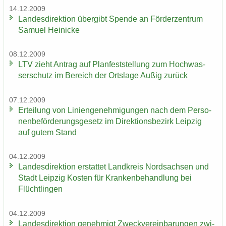
14.12.2009
Lan­des­di­rek­ti­on über­gibt Spen­de an För­der­zen­trum
Sa­mu­el Hei­ni­cke
08.12.2009
LTV zieht An­trag auf Plan­fest­stel­lung zum Hoch­was­
ser­schutz im Be­reich der Orts­la­ge Außig zu­rück
07.12.2009
Er­tei­lung von Li­ni­en­ge­neh­mi­gun­gen nach dem Per­so­
nen­be­för­de­rungs­ge­setz im Di­rek­ti­ons­be­zirk Leip­zig
auf gutem Stand
04.12.2009
Lan­des­di­rek­ti­on er­stat­tet Land­kreis Nord­sach­sen und
Stadt Leip­zig Kos­ten für Kran­ken­be­hand­lung bei
Flücht­lin­gen
04.12.2009
Lan­des­di­rek­ti­on ge­neh­migt Zweck­ver­ein­ba­run­gen zwi­