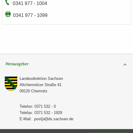
0341 977 - 1004
0341 977 - 1099
Herausgeber
Lan­des­di­rek­ti­on Sach­sen
Alt­chem­nit­zer Stra­ße 41
09120 Chem­nitz
Te­le­fon: 0371 532 - 0
Te­le­fax: 0371 532 - 1929
E-​Mail:
post[at]lds.sach­sen.de