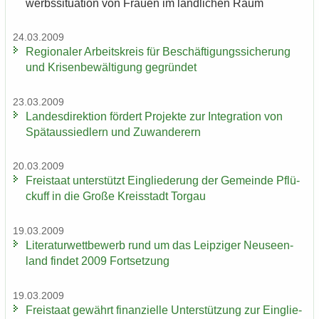
werbs­si­tua­ti­on von Frau­en im länd­li­chen Raum
24.03.2009
Re­gio­na­ler Ar­beits­kreis für Be­schäf­ti­gungs­si­che­rung
und Kri­sen­be­wäl­ti­gung ge­grün­det
23.03.2009
Lan­des­di­rek­ti­on för­dert Pro­jek­te zur In­te­gra­ti­on von
Spät­aus­sied­lern und Zu­wan­de­rern
20.03.2009
Frei­staat un­ter­stützt Ein­glie­de­rung der Ge­mein­de Pflü­
ckuff in die Große Kreis­stadt Tor­gau
19.03.2009
Li­te­ra­tur­wett­be­werb rund um das Leip­zi­ger Neu­seen­
land fin­det 2009 Fort­set­zung
19.03.2009
Frei­staat ge­währt fi­nan­zi­el­le Un­ter­stüt­zung zur Ein­glie­