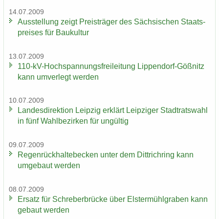
14.07.2009
Aus­stel­lung zeigt Preis­trä­ger des Säch­si­schen Staats­
prei­ses für Bau­kul­tur
13.07.2009
110-​kV-Hochspannungsfreileitung Lippendorf-​Gößnitz
kann um­ver­legt wer­den
10.07.2009
Lan­des­di­rek­ti­on Leip­zig er­klärt Leip­zi­ger Stadt­rats­wahl
in fünf Wahl­be­zir­ken für un­gül­tig
09.07.2009
Re­gen­rück­hal­te­be­cken unter dem Dittrich­ring kann
um­ge­baut wer­den
08.07.2009
Er­satz für Schre­ber­brü­cke über Els­ter­mühl­gra­ben kann
ge­baut wer­den