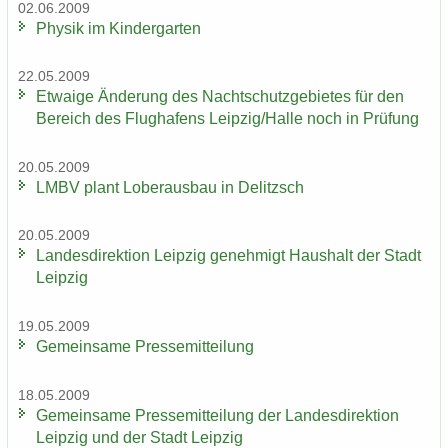
02.06.2009
Phy­sik im Kin­der­gar­ten
22.05.2009
Et­wa­ige Än­de­rung des Nacht­schutz­ge­bie­tes für den
Be­reich des Flug­ha­fens Leip­zig/Halle noch in Prü­fung
20.05.2009
LMBV plant Lober­aus­bau in De­litzsch
20.05.2009
Lan­des­di­rek­ti­on Leip­zig ge­neh­migt Haus­halt der Stadt
Leip­zig
19.05.2009
Ge­mein­sa­me Pres­se­mit­tei­lung
18.05.2009
Ge­mein­sa­me Pres­se­mit­tei­lung der Lan­des­di­rek­ti­on
Leip­zig und der Stadt Leip­zig