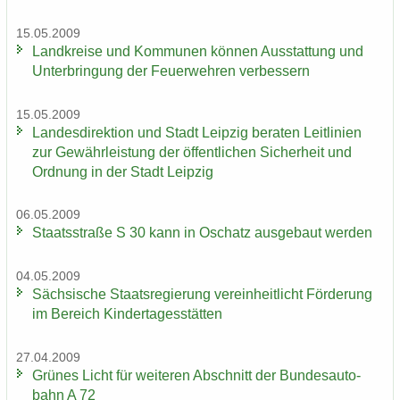
15.05.2009
Land­krei­se und Kom­mu­nen kön­nen Aus­stat­tung und
Un­ter­brin­gung der Feu­er­weh­ren ver­bes­sern
15.05.2009
Lan­des­di­rek­ti­on und Stadt Leip­zig be­ra­ten Leit­li­ni­en
zur Ge­währ­leis­tung der öf­fent­li­chen Si­cher­heit und
Ord­nung in der Stadt Leip­zig
06.05.2009
Staats­stra­ße S 30 kann in Oschatz aus­ge­baut wer­den
04.05.2009
Säch­si­sche Staats­re­gie­rung ver­ein­heit­licht För­de­rung
im Be­reich Kin­der­ta­ges­stät­ten
27.04.2009
Grü­nes Licht für wei­te­ren Ab­schnitt der Bun­des­au­to­
bahn A 72