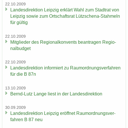
22.10.2009
Lan­des­di­rek­ti­on Leip­zig er­klärt Wahl zum Stadt­rat von
Leip­zig sowie zum Ort­schafts­rat Lützschena-​Stahmeln
für gül­tig
22.10.2009
Mit­glie­der des Re­gio­nal­kon­vents be­an­tra­gen Re­gio­
nal­bud­get
22.10.2009
Lan­des­di­rek­ti­on in­for­miert zu Raum­ord­nungs­ver­fah­ren
für die B 87n
13.10.2009
Bernd-​Lutz Lange liest in der Lan­des­di­rek­ti­on
30.09.2009
Lan­des­di­rek­ti­on Leip­zig er­öff­net Raum­ord­nungs­ver­
fah­ren B 87 neu