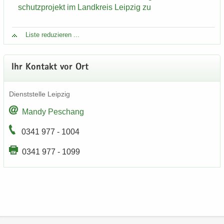
schutz­pro­jekt im Land­kreis Leip­zig zu
Liste re­du­zie­ren ...
Ihr Kon­takt vor Ort
Dienst­stel­le Leip­zig
Mandy Peschang
0341 977 - 1004
0341 977 - 1099