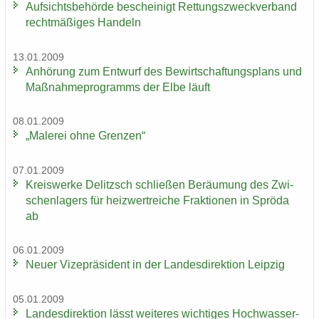
Auf­sichts­be­hör­de be­schei­nigt Ret­tungs­zweck­ver­band
recht­mä­ßi­ges Han­deln
13.01.2009
An­hö­rung zum Ent­wurf des Be­wirt­schaf­tungs­plans und
Maß­nah­me­pro­gramms der Elbe läuft
08.01.2009
„Ma­le­rei ohne Gren­zen“
07.01.2009
Kreis­wer­ke De­litzsch schlie­ßen Be­räu­mung des Zwi­
schen­la­gers für heiz­wertrei­che Frak­tio­nen in Sprö­da
ab
06.01.2009
Neuer Vi­ze­prä­si­dent in der Lan­des­di­rek­ti­on Leip­zig
05.01.2009
Lan­des­di­rek­ti­on lässt wei­te­res wich­ti­ges Hoch­was­ser­