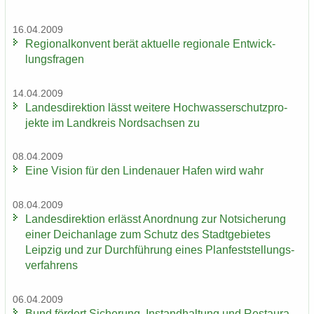
16.04.2009
Re­gio­nal­kon­vent berät ak­tu­el­le re­gio­na­le Ent­wick­
lungs­fra­gen
14.04.2009
Lan­des­di­rek­ti­on lässt wei­te­re Hoch­was­ser­schutz­pro­
jek­te im Land­kreis Nord­sach­sen zu
08.04.2009
Eine Vi­si­on für den Lin­de­nau­er Hafen wird wahr
08.04.2009
Lan­des­di­rek­ti­on er­lässt An­ord­nung zur Not­si­che­rung
einer Deich­an­la­ge zum Schutz des Stadt­ge­bie­tes
Leip­zig und zur Durch­füh­rung eines Plan­fest­stel­lungs­
ver­fah­rens
06.04.2009
Bund för­dert Si­che­rung, In­stand­hal­tung und Re­stau­ra­