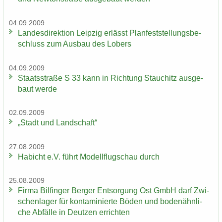
04.09.2009
Lan­des­di­rek­ti­on Leip­zig er­lässt Plan­fest­stel­lungs­be­
schluss zum Aus­bau des Lobers
04.09.2009
Staats­stra­ße S 33 kann in Rich­tung Stau­chitz aus­ge­
baut werde
02.09.2009
„Stadt und Land­schaft“
27.08.2009
Ha­bicht e.V. führt Mo­dell­flug­schau durch
25.08.2009
Firma Bil­fin­ger Ber­ger Ent­sor­gung Ost GmbH darf Zwi­
schen­la­ger für kon­ta­mi­nier­te Böden und bo­den­ähn­li­
che Ab­fäl­le in Deut­zen er­rich­ten