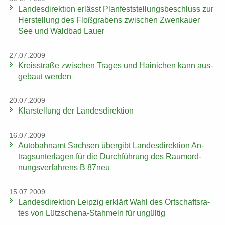
Lan­des­di­rek­ti­on er­lässt Plan­fest­stel­lungs­be­schluss zur
Her­stel­lung des Floß­gra­bens zwi­schen Zwenkau­er
See und Wald­bad Lauer
27.07.2009
Kreis­stra­ße zwi­schen Tra­ges und Hai­ni­chen kann aus­
ge­baut wer­den
20.07.2009
Klar­stel­lung der Lan­des­di­rek­ti­on
16.07.2009
Au­to­bahn­amt Sach­sen über­gibt Lan­des­di­rek­ti­on An­
trags­un­ter­la­gen für die Durch­füh­rung des Raum­ord­
nungs­ver­fah­rens B 87neu
15.07.2009
Lan­des­di­rek­ti­on Leip­zig er­klärt Wahl des Ort­schafts­ra­
tes von Lützschena-​Stahmeln für un­gül­tig