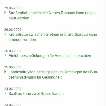
29.06.2009
Stra­ßen­bahn­hal­te­stel­le Neues Rat­haus kann um­ge­
baut wer­den
26.06.2009
Kreis­stra­ße zwi­schen Gre­then und Groß­bardau kann
er­neu­ert wer­den
25.06.2009
Ein­fuhr­be­schrän­kun­gen für Arz­nei­mit­tel be­ach­ten
25.06.2009
Lan­des­di­rek­ti­on be­tei­ligt sich an Kam­pa­gne des Bun­
des­mi­nis­te­ri­ums für Ge­sund­heit
24.06.2009
Sax­Bus kann zwei Busse kau­fen
23.06.2009