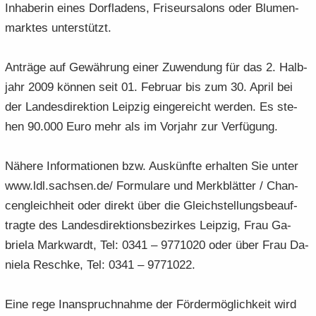
In­ha­be­rin eines Dorf­la­dens, Fri­seur­sa­lons oder Blu­men­
mark­tes un­ter­stützt.
An­trä­ge auf Ge­wäh­rung einer Zu­wen­dung für das 2. Halb­
jahr 2009 kön­nen seit 01. Fe­bru­ar bis zum 30. April bei
der Lan­des­di­rek­ti­on Leip­zig ein­ge­reicht wer­den. Es ste­
hen 90.000 Euro mehr als im Vor­jahr zur Ver­fü­gung.
Nä­he­re In­for­ma­tio­nen bzw. Aus­künf­te er­hal­ten Sie unter
www.ldl.sach­sen.de/ For­mu­la­re und Merk­blät­ter / Chan­
cen­gleich­heit oder di­rekt über die Gleich­stel­lungs­be­auf­
trag­te des Lan­des­di­rek­ti­ons­be­zir­kes Leip­zig, Frau Ga­
brie­la Mark­wardt, Tel: 0341 – 9771020 oder über Frau Da­
nie­la Reschke, Tel: 0341 – 9771022.
Eine rege In­an­spruch­nah­me der För­der­mög­lich­keit wird