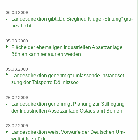
06.03.2009
Lan­des­di­rek­ti­on gibt „Dr. Sieg­fried Krüger-​Stiftung“ grü­
nes Licht
05.03.2009
Flä­che der ehe­ma­li­gen In­dus­tri­el­len Ab­setz­an­la­ge
Böh­len kann re­na­tu­riert wer­den
05.03.2009
Lan­des­di­rek­ti­on ge­neh­migt um­fas­sen­de In­stand­set­
zung der Tal­sper­re Döll­nitz­see
26.02.2009
Lan­des­di­rek­ti­on ge­neh­migt Pla­nung zur Still­le­gung
der In­dus­tri­el­len Ab­setz­an­la­ge Ost­aus­fahrt Böh­len
23.02.2009
Lan­des­di­rek­ti­on weist Vor­wür­fe der Deut­schen Um­
welt­hil­fe zu­rück