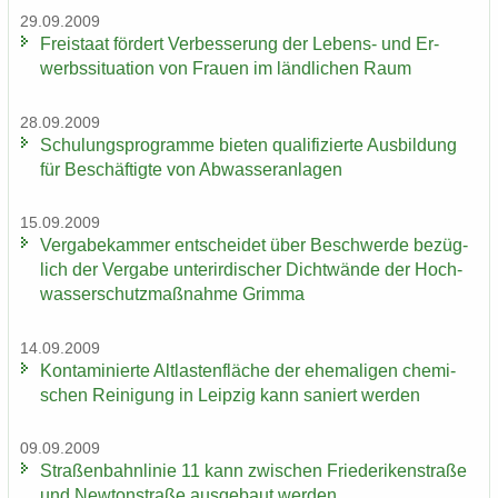
29.09.2009
Frei­staat för­dert Ver­bes­se­rung der Lebens-​ und Er­
werbs­si­tua­ti­on von Frau­en im länd­li­chen Raum
28.09.2009
Schu­lungs­pro­gram­me bie­ten qua­li­fi­zier­te Aus­bil­dung
für Be­schäf­tig­te von Ab­was­ser­an­la­gen
15.09.2009
Ver­ga­be­kam­mer ent­schei­det über Be­schwer­de be­züg­
lich der Ver­ga­be un­ter­ir­di­scher Dicht­wän­de der Hoch­
was­ser­schutz­maß­nah­me Grim­ma
14.09.2009
Kon­ta­mi­nier­te Alt­las­ten­flä­che der ehe­ma­li­gen che­mi­
schen Rei­ni­gung in Leip­zig kann sa­niert wer­den
09.09.2009
Stra­ßen­bahn­li­nie 11 kann zwi­schen Frie­de­ri­ken­stra­ße
und New­ton­stra­ße aus­ge­baut wer­den