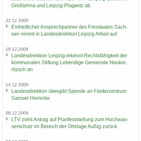
Groß­leh­na und Leipzig-​Plagwitz ab
22.12.2009
Ein­heit­li­cher An­sprech­part­ner des Frei­staa­tes Sach­
sen nimmt in Lan­des­di­rek­ti­on Leip­zig Ar­beit auf
18.12.2009
Lan­des­di­rek­ti­on Leip­zig er­kennt Rechts­fä­hig­keit der
kom­mu­na­len Stif­tung Le­ben­di­ge Ge­mein­de Neu­kie­
ritzsch an
14.12.2009
Lan­des­di­rek­ti­on über­gibt Spen­de an För­der­zen­trum
Sa­mu­el Hei­ni­cke
08.12.2009
LTV zieht An­trag auf Plan­fest­stel­lung zum Hoch­was­
ser­schutz im Be­reich der Orts­la­ge Außig zu­rück