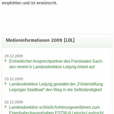
emp­foh­len und ist er­wünscht.
Me­di­en­in­for­ma­tio­nen 2009 [LDL]
29.12.2009
Ein­heit­li­cher An­sprech­part­ner des Frei­staa­tes Sach­
sen nimmt in Lan­des­di­rek­ti­on Leip­zig Ar­beit auf
23.12.2009
Lan­des­di­rek­ti­on Leip­zig ge­stat­tet der „För­der­stif­tung
Leip­zi­ger Stadt­bad“ den Weg in die Selb­stän­dig­keit
22.12.2009
Lan­des­di­rek­ti­on schließt An­hö­rungs­ver­fah­ren zum
Eisenbahn-​bauvorhaben ESTW-​A Leipzig-​Leutzsch/