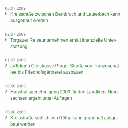
06.07.2009
Kreis­stra­ße zwi­schen Bern­bruch und Lau­ter­bach kann
aus­ge­baut wer­den
02.07.2009
Tor­gau­er Rei­se­un­ter­neh­men er­hält fi­nan­zi­el­le Un­ter­
stüt­zung
01.07.2009
LVB kann Gleis­tras­se Pra­ger Stra­ße von Fran­zo­sen­al­
lee bis Fried­hofs­gärt­ne­rei aus­bau­en
30.06.2009
Haus­halts­ge­neh­mi­gung 2009 für den Land­kreis Nord­
sach­sen er­geht unter Auf­la­gen
30.06.2009
Kreis­stra­ße süd­lich von Rötha kann grund­haft aus­ge­
baut wer­den