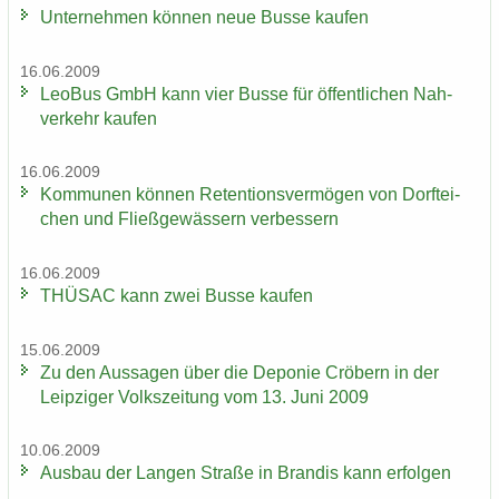
Un­ter­neh­men kön­nen neue Busse kau­fen
16.06.2009
LeoBus GmbH kann vier Busse für öf­fent­li­chen Nah­
ver­kehr kau­fen
16.06.2009
Kom­mu­nen kön­nen Re­ten­ti­ons­ver­mö­gen von Dorf­tei­
chen und Fließ­ge­wäs­sern ver­bes­sern
16.06.2009
THÜ­SAC kann zwei Busse kau­fen
15.06.2009
Zu den Aus­sa­gen über die De­po­nie Crö­bern in der
Leip­zi­ger Volks­zei­tung vom 13. Juni 2009
10.06.2009
Aus­bau der Lan­gen Stra­ße in Bran­dis kann er­fol­gen