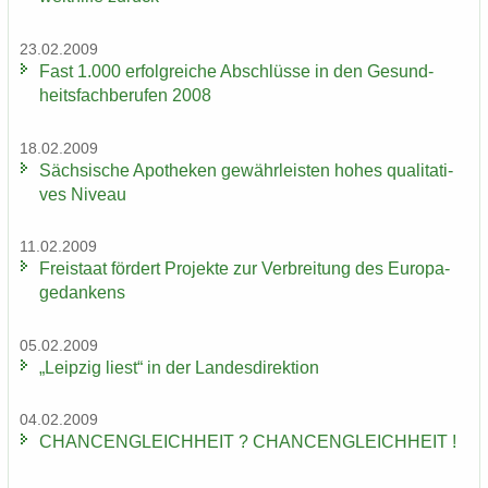
23.02.2009
Fast 1.000 er­folg­rei­che Ab­schlüs­se in den Ge­sund­
heits­fach­be­ru­fen 2008
18.02.2009
Säch­si­sche Apo­the­ken ge­währ­leis­ten hohes qua­li­ta­ti­
ves Ni­veau
11.02.2009
Frei­staat för­dert Pro­jek­te zur Ver­brei­tung des Eu­ro­pa­
ge­dan­kens
05.02.2009
„Leip­zig liest“ in der Lan­des­di­rek­ti­on
04.02.2009
CHAN­CEN­GLEICH­HEIT ? CHAN­CEN­GLEICH­HEIT !