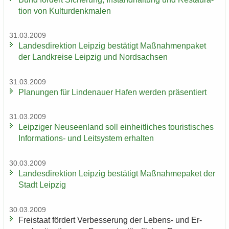
ti­on von Kul­tur­denk­ma­len
31.03.2009
Lan­des­di­rek­ti­on Leip­zig be­stä­tigt Maß­nah­men­pa­ket
der Land­krei­se Leip­zig und Nord­sach­sen
31.03.2009
Pla­nun­gen für Lin­de­nau­er Hafen wer­den prä­sen­tiert
31.03.2009
Leip­zi­ger Neu­seen­land soll ein­heit­li­ches tou­ris­ti­sches
Informations-​ und Leit­sys­tem er­hal­ten
30.03.2009
Lan­des­di­rek­ti­on Leip­zig be­stä­tigt Maß­nah­me­pa­ket der
Stadt Leip­zig
30.03.2009
Frei­staat för­dert Ver­bes­se­rung der Lebens-​ und Er­