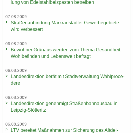
lung von Edel­stahl­beiz­pas­ten be­trei­ben
07.08.2009
Stra­ßen­an­bin­dung Markran­städ­ter Ge­wer­be­ge­bie­te
wird ver­bes­sert
06.08.2009
Be­woh­ner Grün­aus wer­den zum Thema Ge­sund­heit,
Wohl­be­fin­den und Le­bens­welt be­fragt
06.08.2009
Lan­des­di­rek­ti­on berät mit Stadt­ver­wal­tung Wahlpro­ce­
de­re
06.08.2009
Lan­des­di­rek­ti­on ge­neh­migt Stra­ßen­bahn­aus­bau in
Leipzig-​Stötteritz
06.08.2009
LTV be­rei­tet Maß­nah­men zur Si­che­rung des Alt­dei­