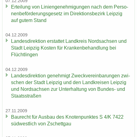
07.12.2009
Er­tei­lung von Li­ni­en­ge­neh­mi­gun­gen nach dem Per­so­
nen­be­för­de­rungs­ge­setz im Di­rek­ti­ons­be­zirk Leip­zig
auf gutem Stand
04.12.2009
Lan­des­di­rek­ti­on er­stat­tet Land­kreis Nord­sach­sen und
Stadt Leip­zig Kos­ten für Kran­ken­be­hand­lung bei
Flücht­lin­gen
04.12.2009
Lan­des­di­rek­ti­on ge­neh­migt Zweck­ver­ein­ba­run­gen zwi­
schen der Stadt Leip­zig und den Land­krei­sen Leip­zig
und Nord­sach­sen zur Un­ter­hal­tung von Bundes-​ und
Staats­stra­ßen
27.11.2009
Bau­recht für Aus­bau des Kno­ten­punk­tes S 4/K 7422
süd­west­lich von Zschett­gau