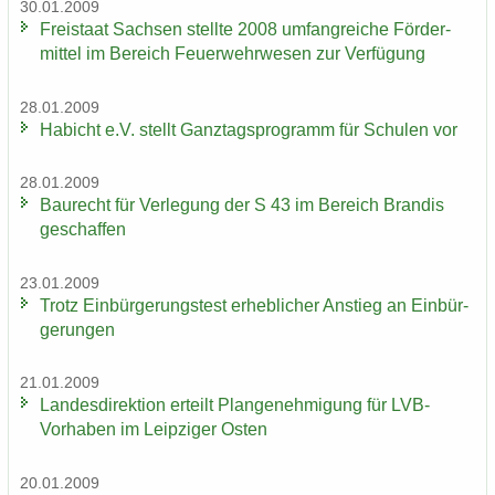
30.01.2009
Frei­staat Sach­sen stell­te 2008 um­fang­rei­che För­der­
mit­tel im Be­reich Feu­er­wehr­we­sen zur Ver­fü­gung
28.01.2009
Ha­bicht e.V. stellt Ganz­tags­pro­gramm für Schu­len vor
28.01.2009
Bau­recht für Ver­le­gung der S 43 im Be­reich Bran­dis
ge­schaf­fen
23.01.2009
Trotz Ein­bür­ge­rungs­test er­heb­li­cher An­stieg an Ein­bür­
ge­run­gen
21.01.2009
Lan­des­di­rek­ti­on er­teilt Plan­ge­neh­mi­gung für LVB-​
Vorhaben im Leip­zi­ger Osten
20.01.2009