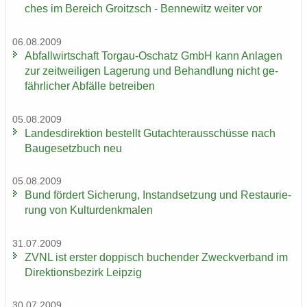
ches im Be­reich Groitzsch - Ben­ne­witz wei­ter vor
06.08.2009
Ab­fall­wirt­schaft Torgau-​Oschatz GmbH kann An­la­gen
zur zeit­wei­li­gen La­ge­rung und Be­hand­lung nicht ge­
fähr­li­cher Ab­fäl­le be­trei­ben
05.08.2009
Lan­des­di­rek­ti­on be­stellt Gut­ach­ter­aus­schüs­se nach
Bau­ge­setz­buch neu
05.08.2009
Bund för­dert Si­che­rung, In­stand­set­zung und Re­stau­rie­
rung von Kul­tur­denk­ma­len
31.07.2009
ZVNL ist ers­ter dop­pisch bu­chen­der Zweck­ver­band im
Di­rek­ti­ons­be­zirk Leip­zig
30.07.2009