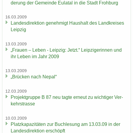
de­rung der Ge­mein­de Eu­la­tal in die Stadt Froh­burg
16.03.2009
Lan­des­di­rek­ti­on ge­neh­migt Haus­halt des Land­krei­ses
Leip­zig
13.03.2009
„Frau­en – Leben - Leip­zig: Jetzt.“ Leip­zi­ge­rin­nen und
ihr Leben im Jahr 2009
13.03.2009
„Brü­cken nach Nepal“
12.03.2009
Pro­jekt­grup­pe B 87 neu tagte er­neut zu wich­ti­ger Ver­
kehrs­tras­se
10.03.2009
Platz­ka­pa­zi­tä­ten zur Buch­le­sung am 13.03.09 in der
Lan­des­di­rek­ti­on er­schöpft