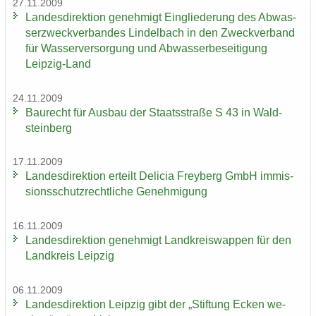
27.11.2009
Lan­des­di­rek­ti­on ge­neh­migt Ein­glie­de­rung des Ab­was­
ser­zweck­ver­ban­des Lindel­bach in den Zweck­ver­band
für Was­ser­ver­sor­gung und Ab­was­ser­be­sei­ti­gung
Leipzig-​Land
24.11.2009
Bau­recht für Aus­bau der Staats­stra­ße S 43 in Wald­
stein­berg
17.11.2009
Lan­des­di­rek­ti­on er­teilt De­li­cia Frey­berg GmbH im­mis­
si­ons­schutz­recht­li­che Ge­neh­mi­gung
16.11.2009
Lan­des­di­rek­ti­on ge­neh­migt Land­kreis­wap­pen für den
Land­kreis Leip­zig
06.11.2009
Lan­des­di­rek­ti­on Leip­zig gibt der „Stif­tung Ecken we­