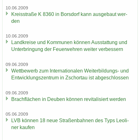
10.06.2009
Kreis­stra­ße K 8360 in Bors­dorf kann aus­ge­baut wer­
den
10.06.2009
Land­krei­se und Kom­mu­nen kön­nen Aus­stat­tung und
Un­ter­brin­gung der Feu­er­weh­ren wei­ter ver­bes­sern
09.06.2009
Wett­be­werb zum In­ter­na­tio­na­len Weiterbildungs-​ und
Ent­wick­lungs­zen­trum in Zschor­tau ist ab­ge­schlos­sen
09.06.2009
Brach­flä­chen in Deu­ben kön­nen re­vi­ta­li­siert wer­den
05.06.2009
LVB kön­nen 18 neue Stra­ßen­bah­nen des Typs Leo­li­
ner kau­fen