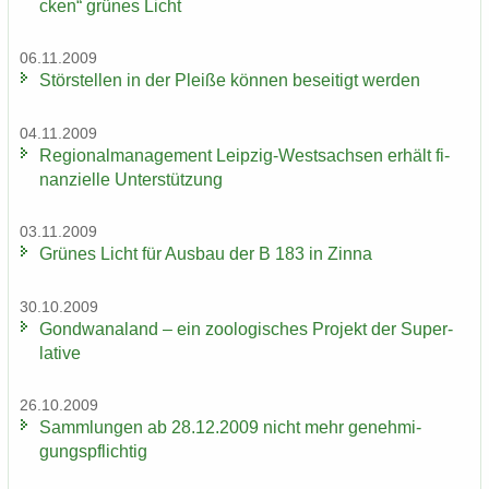
cken“ grü­nes Licht
06.11.2009
Stör­stel­len in der Plei­ße kön­nen be­sei­tigt wer­den
04.11.2009
Re­gio­nal­ma­nage­ment Leipzig-​Westsachsen er­hält fi­
nan­zi­el­le Un­ter­stüt­zung
03.11.2009
Grü­nes Licht für Aus­bau der B 183 in Zinna
30.10.2009
Gond­wa­na­land – ein zoo­lo­gi­sches Pro­jekt der Su­per­
la­ti­ve
26.10.2009
Samm­lun­gen ab 28.12.2009 nicht mehr ge­neh­mi­
gungs­pflich­tig