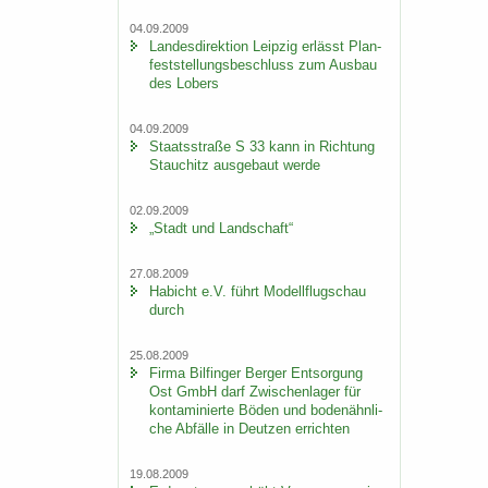
04.09.2009
Lan­des­di­rek­ti­on Leip­zig er­lässt Plan­
fest­stel­lungs­be­schluss zum Aus­bau
des Lobers
04.09.2009
Staats­stra­ße S 33 kann in Rich­tung
Stau­chitz aus­ge­baut werde
02.09.2009
„Stadt und Land­schaft“
27.08.2009
Ha­bicht e.V. führt Mo­dell­flug­schau
durch
25.08.2009
Firma Bil­fin­ger Ber­ger Ent­sor­gung
Ost GmbH darf Zwi­schen­la­ger für
kon­ta­mi­nier­te Böden und bo­den­ähn­li­
che Ab­fäl­le in Deut­zen er­rich­ten
19.08.2009