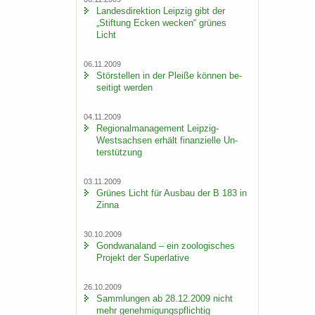
Lan­des­di­rek­ti­on Leip­zig gibt der
„Stif­tung Ecken we­cken“ grü­nes
Licht
06.11.2009
Stör­stel­len in der Plei­ße kön­nen be­
sei­tigt wer­den
04.11.2009
Re­gio­nal­ma­nage­ment Leipzig-​
Westsachsen er­hält fi­nan­zi­el­le Un­
ter­stüt­zung
03.11.2009
Grü­nes Licht für Aus­bau der B 183 in
Zinna
30.10.2009
Gond­wa­na­land – ein zoo­lo­gi­sches
Pro­jekt der Su­per­la­ti­ve
26.10.2009
Samm­lun­gen ab 28.12.2009 nicht
mehr ge­neh­mi­gungs­pflich­tig