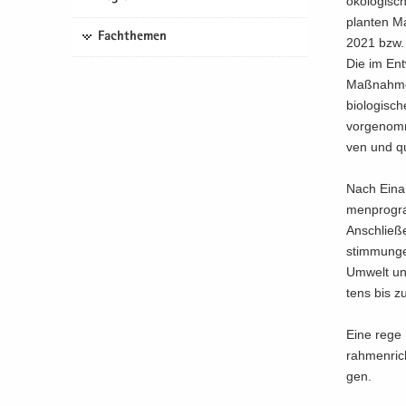
öko­lo­gi­s
plan­ten Ma
Fachthemen
2021 bzw. 
Die im Ent
Maß­nah­men
bio­lo­gi­s
vor­ge­nom­
ven und qua
Nach Ein­ar
men­pro­gra
An­schlie­
stim­mun­ge
Um­welt und
tens bis zu
Eine rege B
rah­men­rich
gen.