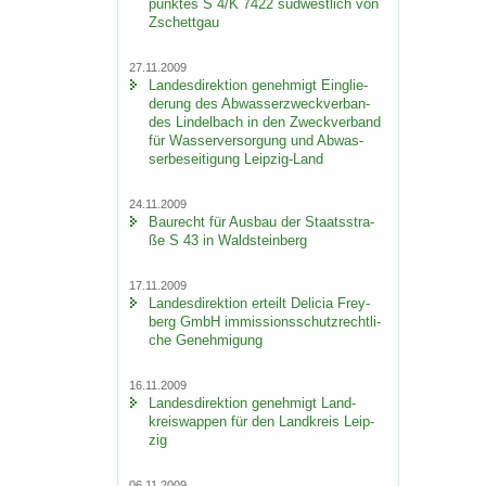
punk­tes S 4/K 7422 süd­west­lich von
Zschett­gau
27.11.2009
Lan­des­di­rek­ti­on ge­neh­migt Ein­glie­
de­rung des Ab­was­ser­zweck­ver­ban­
des Lindel­bach in den Zweck­ver­band
für Was­ser­ver­sor­gung und Ab­was­
ser­be­sei­ti­gung Leipzig-​Land
24.11.2009
Bau­recht für Aus­bau der Staats­stra­
ße S 43 in Wald­stein­berg
17.11.2009
Lan­des­di­rek­ti­on er­teilt De­li­cia Frey­
berg GmbH im­mis­si­ons­schutz­recht­li­
che Ge­neh­mi­gung
16.11.2009
Lan­des­di­rek­ti­on ge­neh­migt Land­
kreis­wap­pen für den Land­kreis Leip­
zig
06.11.2009