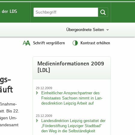
 der LDS
Übergeordnete Seiten
Schrift vergrößern
Kontrast erhöhen
Me­di­en­in­for­ma­tio­nen 2009
[LDL]
ngs­
29.12.2009
äuft
Ein­heit­li­cher An­sprech­part­ner des
Frei­staa­tes Sach­sen nimmt in Lan­
des­di­rek­ti­on Leip­zig Ar­beit auf
aß­nah­me­
tt. Bis 22.
23.12.2009
ri­gen Um­
Lan­des­di­rek­ti­on Leip­zig ge­stat­tet der
Lan­des­amt
„För­der­stif­tung Leip­zi­ger Stadt­bad“
den Weg in die Selb­stän­dig­keit