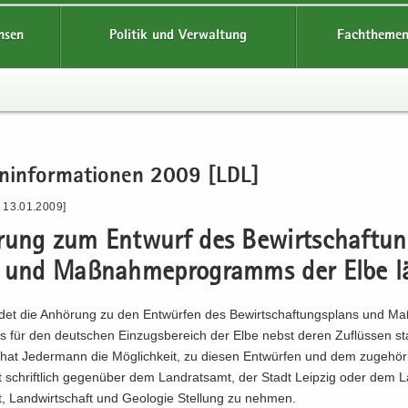
hsen
Politik und Verwaltung
Fachthemen
en­in­for­ma­tio­nen 2009 [LDL]
- 13.01.2009]
­rung zum Ent­wurf des Be­wirt­schaf­tu
 und Maß­nah­me­pro­gramms der Elbe l
n­det die An­hö­rung zu den Ent­wür­fen des Be­wirt­schaf­tungs­plans und M
 für den deut­schen Ein­zugs­be­reich der Elbe nebst deren Zu­flüs­sen sta
hat Je­der­mann die Mög­lich­keit, zu die­sen Ent­wür­fen und dem zu­ge­hö­
ht schrift­lich ge­gen­über dem Land­rats­amt, der Stadt Leip­zig oder dem 
, Land­wirt­schaft und Geo­lo­gie Stel­lung zu neh­men.