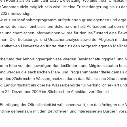
chen Po­ten­zi­als bis zum Jahr 2015 Ziel­set­zung. Wo dies trotz Um­set­zu
ß­nah­men nicht mög­lich sein wird, ist eine Frist­ver­län­ge­rung bis zu de
2027 not­wen­dig.
­wurf zum Maß­nah­me­pro­gramm auf­ge­führ­ten grund­le­gen­den und er­gä
 wur­den nach ein­heit­li­chem Sche­ma er­mit­telt. Auf­bau­end auf den er­
chen und che­mi­schen In­for­ma­tio­nen wurde für den Ist-​Zustand eine Be­w
men. Die Belastungs-​ und Ur­sa­chen­ana­ly­se sowie der Ab­gleich mit den qu
n­ti­ta­ti­ven Um­welt­zie­len führ­te dann zu den vor­ge­schla­ge­nen Maß­n
­bei­tung der An­hö­rungs­er­geb­nis­se wer­den Be­wirt­schaf­tungs­plan und
mm Elbe von den je­wei­li­gen Bun­des­län­dern und Mit­glieds­staa­ten be­s
ßend wer­den die säch­si­schen Plan- und Pro­gramm­be­stand­tei­le gemäß
n des Säch­si­schen Was­ser­ge­set­zes durch das Säch­si­sche Staats­mi­nis­t
 Land­wirt­schaft als obers­te Was­ser­be­hör­de für ver­bind­lich er­klärt und
m 22. De­zem­ber 2009 im Säch­si­schen Amts­blatt ver­öf­fent­licht.
e­tei­li­gung der Öf­fent­lich­keit ist wün­schens­wert, um das An­lie­gen der
t­li­nie ge­mein­sam mit den Be­trof­fe­nen und in­ter­es­sier­ten Bür­gern vor­a