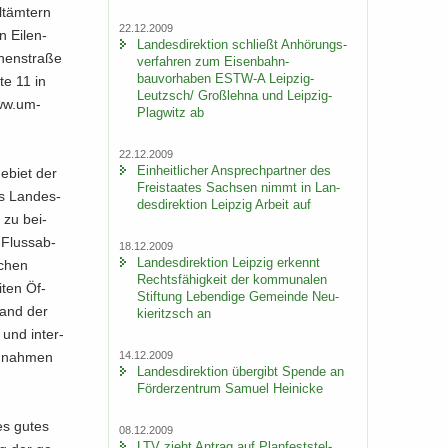
t­äm­tern
22.12.2009
 Ei­len­
Lan­des­di­rek­ti­on schließt An­hö­rungs­
nen­stra­ße
ver­fah­ren zum Eisenbahn-​
bauvorhaben ESTW-​A Leipzig-​
te 11 in
Leutzsch/ Groß­leh­na und Leipzig-​
www.um­
Plagwitz ab
22.12.2009
Ein­heit­li­cher An­sprech­part­ner des
e­biet der
Frei­staa­tes Sach­sen nimmt in Lan­
as Lan­des­
des­di­rek­ti­on Leip­zig Ar­beit auf
e zu bei­
n Fluss­ab­
18.12.2009
Lan­des­di­rek­ti­on Leip­zig er­kennt
schen
Rechts­fä­hig­keit der kom­mu­na­len
­ten Öf­
Stif­tung Le­ben­di­ge Ge­mein­de Neu­
stand der
kie­ritzsch an
 und in­ter­
14.12.2009
ng­nah­men
Lan­des­di­rek­ti­on über­gibt Spen­de an
För­der­zen­trum Sa­mu­el Hei­ni­cke
nes gutes
08.12.2009
LTV zieht An­trag auf Plan­fest­stel­