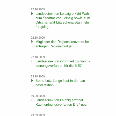
22.10.2009
Lan­des­di­rek­ti­on Leip­zig er­klärt Wahl
zum Stadt­rat von Leip­zig sowie zum
Ort­schafts­rat Lützschena-​Stahmeln
für gül­tig
22.10.2009
Mit­glie­der des Re­gio­nal­kon­vents be­
an­tra­gen Re­gio­nal­bud­get
22.10.2009
Lan­des­di­rek­ti­on in­for­miert zu Raum­
ord­nungs­ver­fah­ren für die B 87n
13.10.2009
Bernd-​Lutz Lange liest in der Lan­
des­di­rek­ti­on
30.09.2009
Lan­des­di­rek­ti­on Leip­zig er­öff­net
Raum­ord­nungs­ver­fah­ren B 87 neu
29.09.2009