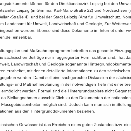
ungs­do­ku­men­te kön­nen für den Di­rek­ti­ons­be­zirk Leip­zig bei den Um­wel
ts­äm­ter Leip­zig (in Grim­ma, Karl-​Marx-Straße 22) und Nord­sach­sen (in
​Belian-Straße 4) und bei der Stadt Leip­zig (Amt für Um­welt­schutz, Non­
m Lan­des­amt für Um­welt, Land­wirt­schaft und Geo­lo­gie, Zur Wet­ter­war­
in­ge­se­hen wer­den. Eben­so sind diese Do­ku­men­te im In­ter­net unter 
sen.de ein­seh­bar.
af­tungs­plan und Maß­nah­me­pro­gramm be­tref­fen das ge­sam­te Ein­zugs­g
e säch­si­schen Bei­trä­ge nur in agg­re­gier­ter Form sicht­bar sind, hat d
welt, Land­wirt­schaft und Geo­lo­gie so­ge­nann­te Hin­ter­grund­do­ku­men­t
en er­ar­bei­tet, mit denen de­tail­lier­te In­for­ma­tio­nen zu den säch­si­sche
ge­ge­ben wer­den. Damit soll eine sach­ge­rech­te Dis­kus­si­on der säch­si­
ftungs-​ und Maß­nah­me­pla­nung in der not­wen­di­gen Tiefe mit einer brei
eit er­mög­licht wer­den. For­mal sind die Hin­ter­grund­pa­pie­re nicht Ge­gen­
 da Stel­lung­nah­men aus­schließ­lich zu den Do­ku­men­ten der na­tio­na­len
en Fluss­ge­biets­ein­hei­ten mög­lich sind. Je­doch kann man sich in Stel­lu
ma­tio­nen aus den Hin­ter­grund­do­ku­men­ten be­zie­hen.
ch­si­schen Ge­wäs­ser ist das Er­rei­chen eines guten Zu­stan­des bzw. ei