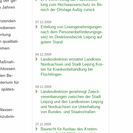
ng der ge­
lung zum Hoch­was­ser­schutz im Be­
n Jah­ren
reich der Orts­la­ge Außig zu­rück
n­zen­den
07.12.2009
Er­tei­lung von Li­ni­en­ge­neh­mi­gun­gen
ho­be­nen
nach dem Per­so­nen­be­för­de­rungs­ge­
er­tung
setz im Di­rek­ti­ons­be­zirk Leip­zig auf
a­li­ta­ti­
gutem Stand
ah­men.
04.12.2009
Lan­des­di­rek­ti­on er­stat­tet Land­kreis
 Maß­nah­
Nord­sach­sen und Stadt Leip­zig Kos­
chlos­sen.
ten für Kran­ken­be­hand­lung bei
Flücht­lin­gen
 den Be­
e­ri­um für
04.12.2009
 spä­tes­
Lan­des­di­rek­ti­on ge­neh­migt Zweck­
ver­ein­ba­run­gen zwi­schen der Stadt
Leip­zig und den Land­krei­sen Leip­zig
und Nord­sach­sen zur Un­ter­hal­tung
 Was­ser­
von Bundes-​ und Staats­stra­ßen
n­zu­brin­
27.11.2009
Bau­recht für Aus­bau des Kno­ten­