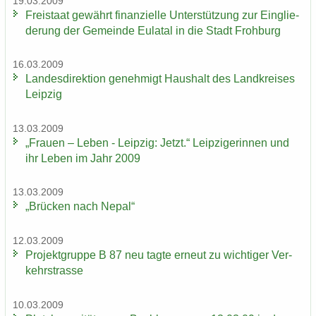
19.03.2009
Frei­staat ge­währt fi­nan­zi­el­le Un­ter­stüt­zung zur Ein­glie­
de­rung der Ge­mein­de Eu­la­tal in die Stadt Froh­burg
16.03.2009
Lan­des­di­rek­ti­on ge­neh­migt Haus­halt des Land­krei­ses
Leip­zig
13.03.2009
„Frau­en – Leben - Leip­zig: Jetzt.“ Leip­zi­ge­rin­nen und
ihr Leben im Jahr 2009
13.03.2009
„Brü­cken nach Nepal“
12.03.2009
Pro­jekt­grup­pe B 87 neu tagte er­neut zu wich­ti­ger Ver­
kehrs­tras­se
10.03.2009