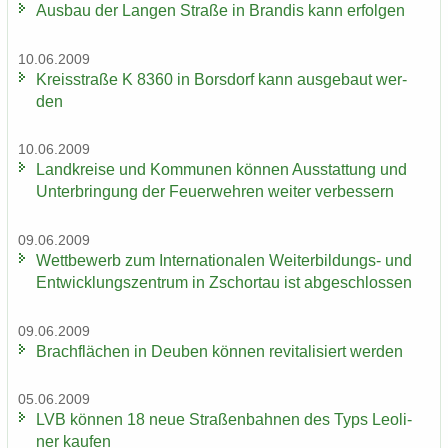
Aus­bau der Lan­gen Stra­ße in Bran­dis kann er­fol­gen
10.06.2009
Kreis­stra­ße K 8360 in Bors­dorf kann aus­ge­baut wer­
den
10.06.2009
Land­krei­se und Kom­mu­nen kön­nen Aus­stat­tung und
Un­ter­brin­gung der Feu­er­weh­ren wei­ter ver­bes­sern
09.06.2009
Wett­be­werb zum In­ter­na­tio­na­len Weiterbildungs-​ und
Ent­wick­lungs­zen­trum in Zschor­tau ist ab­ge­schlos­sen
09.06.2009
Brach­flä­chen in Deu­ben kön­nen re­vi­ta­li­siert wer­den
05.06.2009
LVB kön­nen 18 neue Stra­ßen­bah­nen des Typs Leo­li­
ner kau­fen