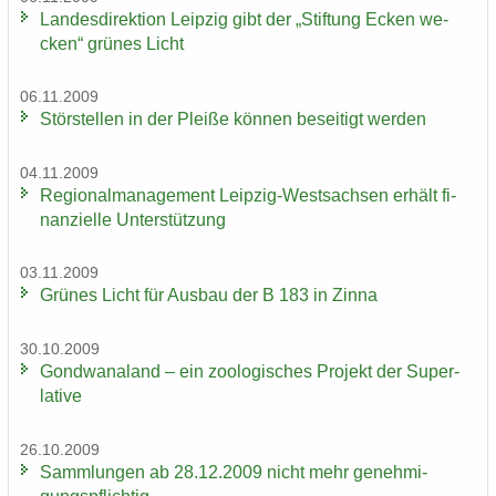
Lan­des­di­rek­ti­on Leip­zig gibt der „Stif­tung Ecken we­
cken“ grü­nes Licht
06.11.2009
Stör­stel­len in der Plei­ße kön­nen be­sei­tigt wer­den
04.11.2009
Re­gio­nal­ma­nage­ment Leipzig-​Westsachsen er­hält fi­
nan­zi­el­le Un­ter­stüt­zung
03.11.2009
Grü­nes Licht für Aus­bau der B 183 in Zinna
30.10.2009
Gond­wa­na­land – ein zoo­lo­gi­sches Pro­jekt der Su­per­
la­ti­ve
26.10.2009
Samm­lun­gen ab 28.12.2009 nicht mehr ge­neh­mi­