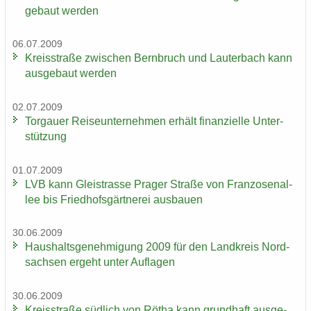
ge­baut wer­den
06.07.2009
Kreis­stra­ße zwi­schen Bern­bruch und Lau­ter­bach kann
aus­ge­baut wer­den
02.07.2009
Tor­gau­er Rei­se­un­ter­neh­men er­hält fi­nan­zi­el­le Un­ter­
stüt­zung
01.07.2009
LVB kann Gleis­tras­se Pra­ger Stra­ße von Fran­zo­sen­al­
lee bis Fried­hofs­gärt­ne­rei aus­bau­en
30.06.2009
Haus­halts­ge­neh­mi­gung 2009 für den Land­kreis Nord­
sach­sen er­geht unter Auf­la­gen
30.06.2009
Kreis­stra­ße süd­lich von Rötha kann grund­haft aus­ge­