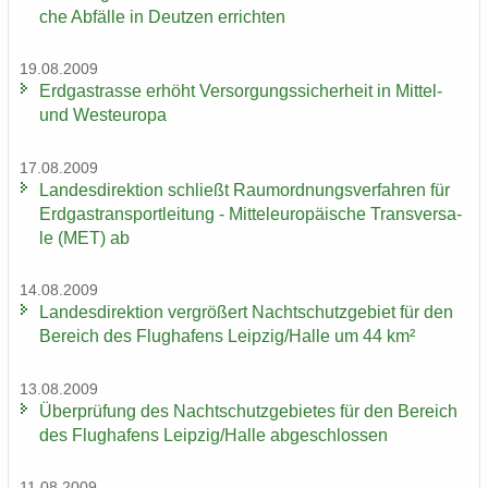
che Ab­fäl­le in Deut­zen er­rich­ten
19.08.2009
Erd­gas­tras­se er­höht Ver­sor­gungs­si­cher­heit in Mittel-​
und West­eu­ro­pa
17.08.2009
Lan­des­di­rek­ti­on schließt Raum­ord­nungs­ver­fah­ren für
Erd­gas­trans­port­lei­tung - Mit­tel­eu­ro­päi­sche Trans­ver­sa­
le (MET) ab
14.08.2009
Lan­des­di­rek­ti­on ver­grö­ßert Nacht­schutz­ge­biet für den
Be­reich des Flug­ha­fens Leip­zig/Halle um 44 km²
13.08.2009
Über­prü­fung des Nacht­schutz­ge­bie­tes für den Be­reich
des Flug­ha­fens Leip­zig/Halle ab­ge­schlos­sen
11.08.2009