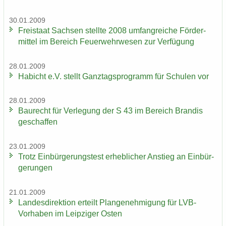
30.01.2009
Frei­staat Sach­sen stell­te 2008 um­fang­rei­che För­der­
mit­tel im Be­reich Feu­er­wehr­we­sen zur Ver­fü­gung
28.01.2009
Ha­bicht e.V. stellt Ganz­tags­pro­gramm für Schu­len vor
28.01.2009
Bau­recht für Ver­le­gung der S 43 im Be­reich Bran­dis
ge­schaf­fen
23.01.2009
Trotz Ein­bür­ge­rungs­test er­heb­li­cher An­stieg an Ein­bür­
ge­run­gen
21.01.2009
Lan­des­di­rek­ti­on er­teilt Plan­ge­neh­mi­gung für LVB-​
Vorhaben im Leip­zi­ger Osten