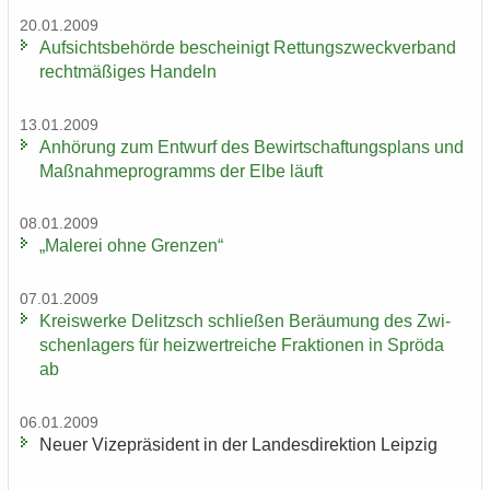
20.01.2009
Auf­sichts­be­hör­de be­schei­nigt Ret­tungs­zweck­ver­band
recht­mä­ßi­ges Han­deln
13.01.2009
An­hö­rung zum Ent­wurf des Be­wirt­schaf­tungs­plans und
Maß­nah­me­pro­gramms der Elbe läuft
08.01.2009
„Ma­le­rei ohne Gren­zen“
07.01.2009
Kreis­wer­ke De­litzsch schlie­ßen Be­räu­mung des Zwi­
schen­la­gers für heiz­wertrei­che Frak­tio­nen in Sprö­da
ab
06.01.2009
Neuer Vi­ze­prä­si­dent in der Lan­des­di­rek­ti­on Leip­zig