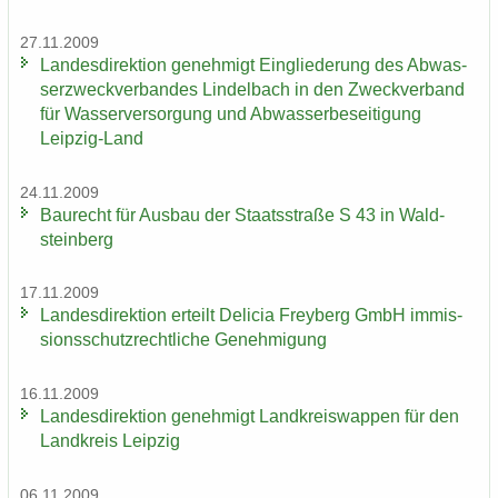
27.11.2009
Lan­des­di­rek­ti­on ge­neh­migt Ein­glie­de­rung des Ab­was­
ser­zweck­ver­ban­des Lindel­bach in den Zweck­ver­band
für Was­ser­ver­sor­gung und Ab­was­ser­be­sei­ti­gung
Leipzig-​Land
24.11.2009
Bau­recht für Aus­bau der Staats­stra­ße S 43 in Wald­
stein­berg
17.11.2009
Lan­des­di­rek­ti­on er­teilt De­li­cia Frey­berg GmbH im­mis­
si­ons­schutz­recht­li­che Ge­neh­mi­gung
16.11.2009
Lan­des­di­rek­ti­on ge­neh­migt Land­kreis­wap­pen für den
Land­kreis Leip­zig
06.11.2009