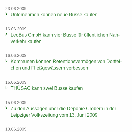
23.06.2009
Un­ter­neh­men kön­nen neue Busse kau­fen
16.06.2009
LeoBus GmbH kann vier Busse für öf­fent­li­chen Nah­
ver­kehr kau­fen
16.06.2009
Kom­mu­nen kön­nen Re­ten­ti­ons­ver­mö­gen von Dorf­tei­
chen und Fließ­ge­wäs­sern ver­bes­sern
16.06.2009
THÜ­SAC kann zwei Busse kau­fen
15.06.2009
Zu den Aus­sa­gen über die De­po­nie Crö­bern in der
Leip­zi­ger Volks­zei­tung vom 13. Juni 2009
10.06.2009