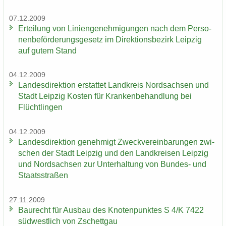
07.12.2009
Er­tei­lung von Li­ni­en­ge­neh­mi­gun­gen nach dem Per­so­
nen­be­för­de­rungs­ge­setz im Di­rek­ti­ons­be­zirk Leip­zig
auf gutem Stand
04.12.2009
Lan­des­di­rek­ti­on er­stat­tet Land­kreis Nord­sach­sen und
Stadt Leip­zig Kos­ten für Kran­ken­be­hand­lung bei
Flücht­lin­gen
04.12.2009
Lan­des­di­rek­ti­on ge­neh­migt Zweck­ver­ein­ba­run­gen zwi­
schen der Stadt Leip­zig und den Land­krei­sen Leip­zig
und Nord­sach­sen zur Un­ter­hal­tung von Bundes-​ und
Staats­stra­ßen
27.11.2009
Bau­recht für Aus­bau des Kno­ten­punk­tes S 4/K 7422
süd­west­lich von Zschett­gau