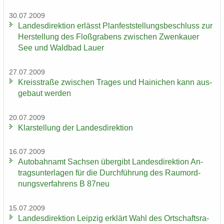
30.07.2009
Lan­des­di­rek­ti­on er­lässt Plan­fest­stel­lungs­be­schluss zur
Her­stel­lung des Floß­gra­bens zwi­schen Zwenkau­er
See und Wald­bad Lauer
27.07.2009
Kreis­stra­ße zwi­schen Tra­ges und Hai­ni­chen kann aus­
ge­baut wer­den
20.07.2009
Klar­stel­lung der Lan­des­di­rek­ti­on
16.07.2009
Au­to­bahn­amt Sach­sen über­gibt Lan­des­di­rek­ti­on An­
trags­un­ter­la­gen für die Durch­füh­rung des Raum­ord­
nungs­ver­fah­rens B 87neu
15.07.2009
Lan­des­di­rek­ti­on Leip­zig er­klärt Wahl des Ort­schafts­ra­