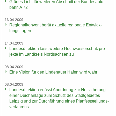
Grü­nes Licht für wei­te­ren Ab­schnitt der Bun­des­au­to­
bahn A 72
16.04.2009
Re­gio­nal­kon­vent berät ak­tu­el­le re­gio­na­le Ent­wick­
lungs­fra­gen
14.04.2009
Lan­des­di­rek­ti­on lässt wei­te­re Hoch­was­ser­schutz­pro­
jek­te im Land­kreis Nord­sach­sen zu
08.04.2009
Eine Vi­si­on für den Lin­de­nau­er Hafen wird wahr
08.04.2009
Lan­des­di­rek­ti­on er­lässt An­ord­nung zur Not­si­che­rung
einer Deich­an­la­ge zum Schutz des Stadt­ge­bie­tes
Leip­zig und zur Durch­füh­rung eines Plan­fest­stel­lungs­
ver­fah­rens