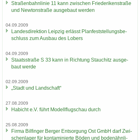
Stra­ßen­bahn­li­nie 11 kann zwi­schen Frie­de­ri­ken­stra­ße
und New­ton­stra­ße aus­ge­baut wer­den
04.09.2009
Lan­des­di­rek­ti­on Leip­zig er­lässt Plan­fest­stel­lungs­be­
schluss zum Aus­bau des Lobers
04.09.2009
Staats­stra­ße S 33 kann in Rich­tung Stau­chitz aus­ge­
baut werde
02.09.2009
„Stadt und Land­schaft“
27.08.2009
Ha­bicht e.V. führt Mo­dell­flug­schau durch
25.08.2009
Firma Bil­fin­ger Ber­ger Ent­sor­gung Ost GmbH darf Zwi­
schen­la­ger für kon­ta­mi­nier­te Böden und bo­den­ähn­li­