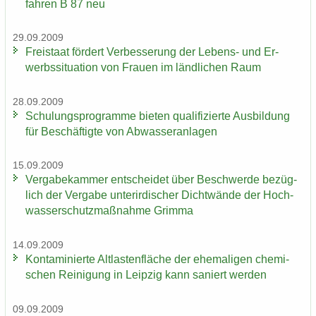
fah­ren B 87 neu
29.09.2009
Frei­staat för­dert Ver­bes­se­rung der Lebens-​ und Er­
werbs­si­tua­ti­on von Frau­en im länd­li­chen Raum
28.09.2009
Schu­lungs­pro­gram­me bie­ten qua­li­fi­zier­te Aus­bil­dung
für Be­schäf­tig­te von Ab­was­ser­an­la­gen
15.09.2009
Ver­ga­be­kam­mer ent­schei­det über Be­schwer­de be­züg­
lich der Ver­ga­be un­ter­ir­di­scher Dicht­wän­de der Hoch­
was­ser­schutz­maß­nah­me Grim­ma
14.09.2009
Kon­ta­mi­nier­te Alt­las­ten­flä­che der ehe­ma­li­gen che­mi­
schen Rei­ni­gung in Leip­zig kann sa­niert wer­den
09.09.2009