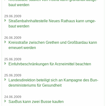
baut wer­den
29.06.2009
Stra­ßen­bahn­hal­te­stel­le Neues Rat­haus kann um­ge­
baut wer­den
26.06.2009
Kreis­stra­ße zwi­schen Gre­then und Groß­bardau kann
er­neu­ert wer­den
25.06.2009
Ein­fuhr­be­schrän­kun­gen für Arz­nei­mit­tel be­ach­ten
25.06.2009
Lan­des­di­rek­ti­on be­tei­ligt sich an Kam­pa­gne des Bun­
des­mi­nis­te­ri­ums für Ge­sund­heit
24.06.2009
Sax­Bus kann zwei Busse kau­fen