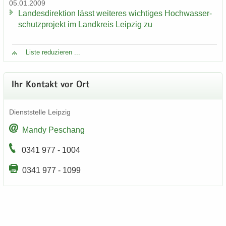
05.01.2009
Lan­des­di­rek­ti­on lässt wei­te­res wich­ti­ges Hoch­was­ser­
schutz­pro­jekt im Land­kreis Leip­zig zu
Liste re­du­zie­ren ...
Ihr Kon­takt vor Ort
Dienst­stel­le Leip­zig
Mandy Peschang
0341 977 - 1004
0341 977 - 1099