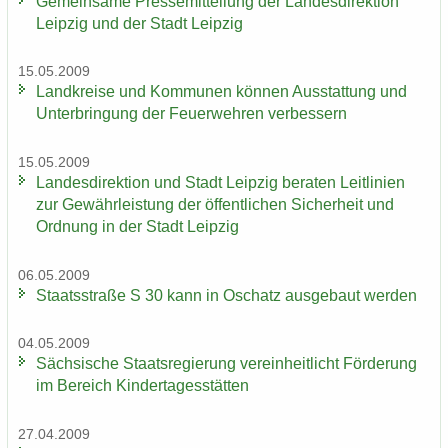
Ge­mein­sa­me Pres­se­mit­tei­lung der Lan­des­di­rek­ti­on
Leip­zig und der Stadt Leip­zig
15.05.2009
Land­krei­se und Kom­mu­nen kön­nen Aus­stat­tung und
Un­ter­brin­gung der Feu­er­weh­ren ver­bes­sern
15.05.2009
Lan­des­di­rek­ti­on und Stadt Leip­zig be­ra­ten Leit­li­ni­en
zur Ge­währ­leis­tung der öf­fent­li­chen Si­cher­heit und
Ord­nung in der Stadt Leip­zig
06.05.2009
Staats­stra­ße S 30 kann in Oschatz aus­ge­baut wer­den
04.05.2009
Säch­si­sche Staats­re­gie­rung ver­ein­heit­licht För­de­rung
im Be­reich Kin­der­ta­ges­stät­ten
27.04.2009