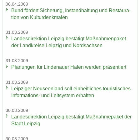
06.04.2009
Bund för­dert Si­che­rung, In­stand­hal­tung und Re­stau­ra­
ti­on von Kul­tur­denk­ma­len
31.03.2009
Lan­des­di­rek­ti­on Leip­zig be­stä­tigt Maß­nah­men­pa­ket
der Land­krei­se Leip­zig und Nord­sach­sen
31.03.2009
Pla­nun­gen für Lin­de­nau­er Hafen wer­den prä­sen­tiert
31.03.2009
Leip­zi­ger Neu­seen­land soll ein­heit­li­ches tou­ris­ti­sches
Informations-​ und Leit­sys­tem er­hal­ten
30.03.2009
Lan­des­di­rek­ti­on Leip­zig be­stä­tigt Maß­nah­me­pa­ket der
Stadt Leip­zig
30.03.2009