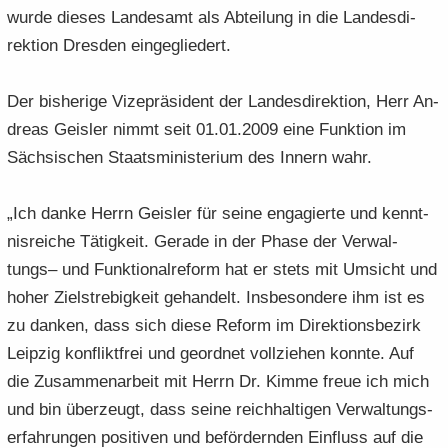
wurde die­ses Lan­des­amt als Ab­tei­lung in die Lan­des­di­
rek­ti­on Dres­den ein­ge­glie­dert.
Der bis­he­ri­ge Vi­ze­prä­si­dent der Lan­des­di­rek­ti­on, Herr An­
dre­as Geis­ler nimmt seit 01.01.2009 eine Funk­ti­on im
Säch­si­schen Staats­mi­nis­te­ri­um des In­nern wahr.
„Ich danke Herrn Geis­ler für seine en­ga­gier­te und kennt­
nis­rei­che Tä­tig­keit. Ge­ra­de in der Phase der Ver­wal­
tungs– und Funk­tio­nal­re­form hat er stets mit Um­sicht und
hoher Ziel­stre­big­keit ge­han­delt. Ins­be­son­de­re ihm ist es
zu dan­ken, dass sich diese Re­form im Di­rek­ti­ons­be­zirk
Leip­zig kon­flikt­frei und ge­ord­net voll­zie­hen konn­te. Auf
die Zu­sam­men­ar­beit mit Herrn Dr. Kimme freue ich mich
und bin über­zeugt, dass seine reich­hal­ti­gen Ver­wal­tungs­
er­fah­run­gen po­si­ti­ven und be­för­dern­den Ein­fluss auf die