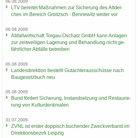
06.08.2009
LTV be­rei­tet Maß­nah­men zur Si­che­rung des Alt­dei­
ches im Be­reich Groitzsch - Ben­ne­witz wei­ter vor
06.08.2009
Ab­fall­wirt­schaft Torgau-​Oschatz GmbH kann An­la­gen
zur zeit­wei­li­gen La­ge­rung und Be­hand­lung nicht ge­
fähr­li­cher Ab­fäl­le be­trei­ben
05.08.2009
Lan­des­di­rek­ti­on be­stellt Gut­ach­ter­aus­schüs­se nach
Bau­ge­setz­buch neu
05.08.2009
Bund för­dert Si­che­rung, In­stand­set­zung und Re­stau­rie­
rung von Kul­tur­denk­ma­len
31.07.2009
ZVNL ist ers­ter dop­pisch bu­chen­der Zweck­ver­band im
Di­rek­ti­ons­be­zirk Leip­zig