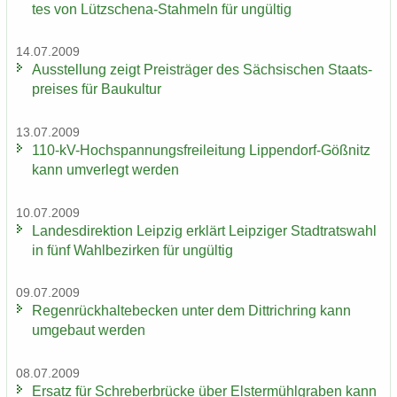
tes von Lützschena-​Stahmeln für un­gül­tig
14.07.2009
Aus­stel­lung zeigt Preis­trä­ger des Säch­si­schen Staats­
prei­ses für Bau­kul­tur
13.07.2009
110-​kV-Hochspannungsfreileitung Lippendorf-​Gößnitz
kann um­ver­legt wer­den
10.07.2009
Lan­des­di­rek­ti­on Leip­zig er­klärt Leip­zi­ger Stadt­rats­wahl
in fünf Wahl­be­zir­ken für un­gül­tig
09.07.2009
Re­gen­rück­hal­te­be­cken unter dem Dittrich­ring kann
um­ge­baut wer­den
08.07.2009
Er­satz für Schre­ber­brü­cke über Els­ter­mühl­gra­ben kann