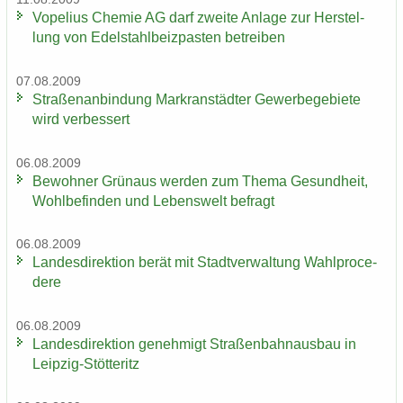
Vo­pe­li­us Che­mie AG darf zwei­te An­la­ge zur Her­stel­
lung von Edel­stahl­beiz­pas­ten be­trei­ben
07.08.2009
Stra­ßen­an­bin­dung Markran­städ­ter Ge­wer­be­ge­bie­te
wird ver­bes­sert
06.08.2009
Be­woh­ner Grün­aus wer­den zum Thema Ge­sund­heit,
Wohl­be­fin­den und Le­bens­welt be­fragt
06.08.2009
Lan­des­di­rek­ti­on berät mit Stadt­ver­wal­tung Wahlpro­ce­
de­re
06.08.2009
Lan­des­di­rek­ti­on ge­neh­migt Stra­ßen­bahn­aus­bau in
Leipzig-​Stötteritz