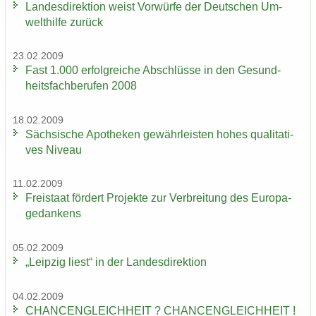
Lan­des­di­rek­ti­on weist Vor­wür­fe der Deut­schen Um­
welt­hil­fe zu­rück
23.02.2009
Fast 1.000 er­folg­rei­che Ab­schlüs­se in den Ge­sund­
heits­fach­be­ru­fen 2008
18.02.2009
Säch­si­sche Apo­the­ken ge­währ­leis­ten hohes qua­li­ta­ti­
ves Ni­veau
11.02.2009
Frei­staat för­dert Pro­jek­te zur Ver­brei­tung des Eu­ro­pa­
ge­dan­kens
05.02.2009
„Leip­zig liest“ in der Lan­des­di­rek­ti­on
04.02.2009
CHAN­CEN­GLEICH­HEIT ? CHAN­CEN­GLEICH­HEIT !