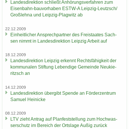
Lan­des­di­rek­ti­on schließt An­hö­rungs­ver­fah­ren zum
Eisenbahn-​bauvorhaben ESTW-​A Leipzig-​Leutzsch/
Groß­leh­na und Leipzig-​Plagwitz ab
22.12.2009
Ein­heit­li­cher An­sprech­part­ner des Frei­staa­tes Sach­
sen nimmt in Lan­des­di­rek­ti­on Leip­zig Ar­beit auf
18.12.2009
Lan­des­di­rek­ti­on Leip­zig er­kennt Rechts­fä­hig­keit der
kom­mu­na­len Stif­tung Le­ben­di­ge Ge­mein­de Neu­kie­
ritzsch an
14.12.2009
Lan­des­di­rek­ti­on über­gibt Spen­de an För­der­zen­trum
Sa­mu­el Hei­ni­cke
08.12.2009
LTV zieht An­trag auf Plan­fest­stel­lung zum Hoch­was­
ser­schutz im Be­reich der Orts­la­ge Außig zu­rück