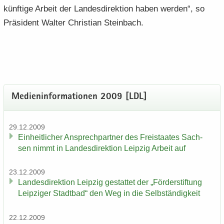
künf­ti­ge Ar­beit der Lan­des­di­rek­ti­on haben wer­den“, so
Prä­si­dent Wal­ter Chris­ti­an Stein­bach.
Me­di­en­in­for­ma­tio­nen 2009 [LDL]
29.12.2009
Ein­heit­li­cher An­sprech­part­ner des Frei­staa­tes Sach­
sen nimmt in Lan­des­di­rek­ti­on Leip­zig Ar­beit auf
23.12.2009
Lan­des­di­rek­ti­on Leip­zig ge­stat­tet der „För­der­stif­tung
Leip­zi­ger Stadt­bad“ den Weg in die Selb­stän­dig­keit
22.12.2009