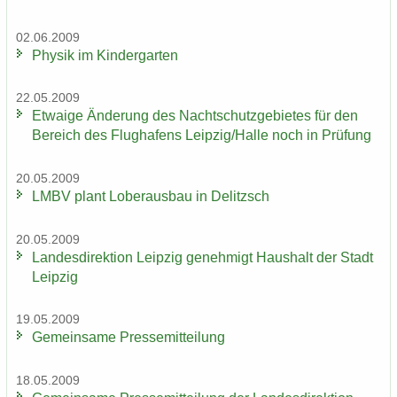
02.06.2009
Phy­sik im Kin­der­gar­ten
22.05.2009
Et­wa­ige Än­de­rung des Nacht­schutz­ge­bie­tes für den
Be­reich des Flug­ha­fens Leip­zig/Halle noch in Prü­fung
20.05.2009
LMBV plant Lober­aus­bau in De­litzsch
20.05.2009
Lan­des­di­rek­ti­on Leip­zig ge­neh­migt Haus­halt der Stadt
Leip­zig
19.05.2009
Ge­mein­sa­me Pres­se­mit­tei­lung
18.05.2009