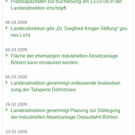
Platz­ka­pa­zi­tä­ten zur Buch­le­sung am 13.03.09 in der
Lan­des­di­rek­ti­on er­schöpft
06.03.2009
Lan­des­di­rek­ti­on gibt „Dr. Sieg­fried Krüger-​Stiftung“ grü­
nes Licht
05.03.2009
Flä­che der ehe­ma­li­gen In­dus­tri­el­len Ab­setz­an­la­ge
Böh­len kann re­na­tu­riert wer­den
05.03.2009
Lan­des­di­rek­ti­on ge­neh­migt um­fas­sen­de In­stand­set­
zung der Tal­sper­re Döll­nitz­see
26.02.2009
Lan­des­di­rek­ti­on ge­neh­migt Pla­nung zur Still­le­gung
der In­dus­tri­el­len Ab­setz­an­la­ge Ost­aus­fahrt Böh­len
23.02.2009