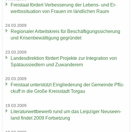
Frei­staat för­dert Ver­bes­se­rung der Lebens-​ und Er­
werbs­si­tua­ti­on von Frau­en im länd­li­chen Raum
24.03.2009
Re­gio­na­ler Ar­beits­kreis für Be­schäf­ti­gungs­si­che­rung
und Kri­sen­be­wäl­ti­gung ge­grün­det
23.03.2009
Lan­des­di­rek­ti­on för­dert Pro­jek­te zur In­te­gra­ti­on von
Spät­aus­sied­lern und Zu­wan­de­rern
20.03.2009
Frei­staat un­ter­stützt Ein­glie­de­rung der Ge­mein­de Pflü­
ckuff in die Große Kreis­stadt Tor­gau
19.03.2009
Li­te­ra­tur­wett­be­werb rund um das Leip­zi­ger Neu­seen­
land fin­det 2009 Fort­set­zung