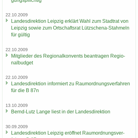
gungs­pflich­tig
22.10.2009
Lan­des­di­rek­ti­on Leip­zig er­klärt Wahl zum Stadt­rat von
Leip­zig sowie zum Ort­schafts­rat Lützschena-​Stahmeln
für gül­tig
22.10.2009
Mit­glie­der des Re­gio­nal­kon­vents be­an­tra­gen Re­gio­
nal­bud­get
22.10.2009
Lan­des­di­rek­ti­on in­for­miert zu Raum­ord­nungs­ver­fah­ren
für die B 87n
13.10.2009
Bernd-​Lutz Lange liest in der Lan­des­di­rek­ti­on
30.09.2009
Lan­des­di­rek­ti­on Leip­zig er­öff­net Raum­ord­nungs­ver­