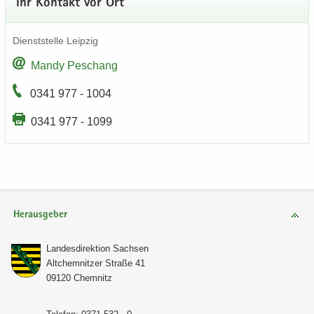
Ihr Kon­takt vor Ort
Dienst­stel­le Leip­zig
Mandy Peschang
0341 977 - 1004
0341 977 - 1099
Herausgeber
Lan­des­di­rek­ti­on Sach­sen
Alt­chem­nit­zer Stra­ße 41
09120 Chem­nitz