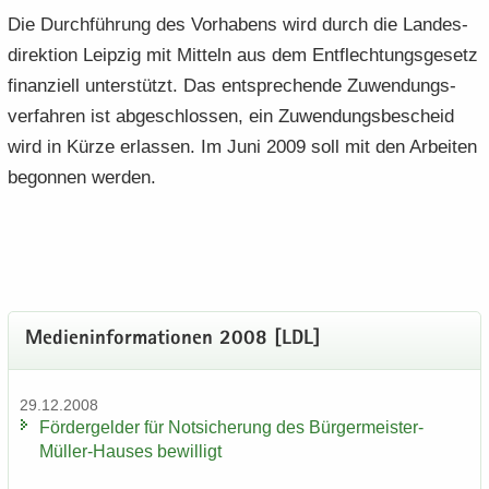
Die Durch­füh­rung des Vor­ha­bens wird durch die Lan­des­
di­rek­ti­on Leip­zig mit Mit­teln aus dem Ent­flech­tungs­ge­setz
fi­nan­zi­ell un­ter­stützt. Das ent­spre­chen­de Zu­wen­dungs­
ver­fah­ren ist ab­ge­schlos­sen, ein Zu­wen­dungs­be­scheid
wird in Kürze er­las­sen. Im Juni 2009 soll mit den Ar­bei­ten
be­gon­nen wer­den.
Me­di­en­in­for­ma­tio­nen 2008 [LDL]
29.12.2008
För­der­gel­der für Not­si­che­rung des Bürgermeister-​
Müller-Hauses be­wil­ligt