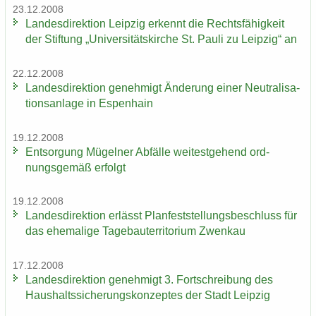
23.12.2008
Lan­des­di­rek­ti­on Leip­zig er­kennt die Rechts­fä­hig­keit
der Stif­tung „Uni­ver­si­täts­kir­che St. Pauli zu Leip­zig“ an
22.12.2008
Lan­des­di­rek­ti­on ge­neh­migt Än­de­rung einer Neu­tra­li­sa­
ti­ons­an­la­ge in Es­pen­hain
19.12.2008
Ent­sor­gung Mü­gel­ner Ab­fäl­le wei­test­ge­hend ord­
nungs­ge­mäß er­folgt
19.12.2008
Lan­des­di­rek­ti­on er­lässt Plan­fest­stel­lungs­be­schluss für
das ehe­ma­li­ge Ta­ge­bau­ter­ri­to­ri­um Zwenkau
17.12.2008
Lan­des­di­rek­ti­on ge­neh­migt 3. Fort­schrei­bung des
Haus­halts­si­che­rungs­kon­zep­tes der Stadt Leip­zig