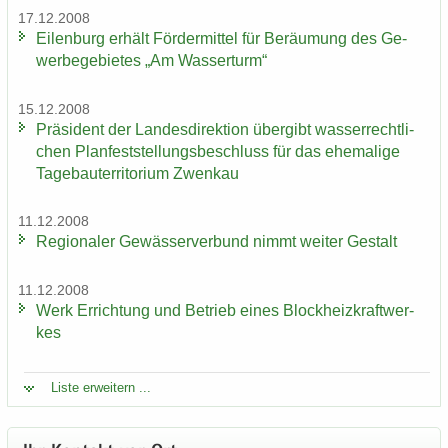
17.12.2008
Ei­len­burg er­hält För­der­mit­tel für Be­räu­mung des Ge­
wer­be­ge­bie­tes „Am Was­ser­turm“
15.12.2008
Prä­si­dent der Lan­des­di­rek­ti­on über­gibt was­ser­recht­li­
chen Plan­fest­stel­lungs­be­schluss für das ehe­ma­li­ge
Ta­ge­bau­ter­ri­to­ri­um Zwenkau
11.12.2008
Re­gio­na­ler Ge­wäs­ser­ver­bund nimmt wei­ter Ge­stalt
11.12.2008
Werk Er­rich­tung und Be­trieb eines Block­heiz­kraft­wer­
kes
Liste er­wei­tern ...