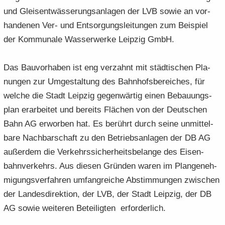
und Gleis­ent­wäs­se­rungs­an­la­gen der LVB sowie an vor­
han­de­nen Ver- und Ent­sor­gungs­lei­tun­gen zum Bei­spiel
der Kom­mu­na­le Was­ser­wer­ke Leip­zig GmbH.
Das Bau­vor­ha­ben ist eng ver­zahnt mit städ­ti­schen Pla­
nun­gen zur Um­ge­stal­tung des Bahn­hofs­be­rei­ches, für
wel­che die Stadt Leip­zig ge­gen­wär­tig einen Be­bau­ungs­
plan er­ar­bei­tet und be­reits Flä­chen von der Deut­schen
Bahn AG er­wor­ben hat. Es be­rührt durch seine un­mit­tel­
ba­re Nach­bar­schaft zu den Be­triebs­an­la­gen der DB AG
au­ßer­dem die Ver­kehrs­si­cher­heits­be­lan­ge des Ei­sen­
bahn­ver­kehrs. Aus die­sen Grün­den waren im Plan­ge­neh­
mi­gungs­ver­fah­ren um­fang­rei­che Ab­stim­mun­gen zwi­schen
der Lan­des­di­rek­ti­on, der LVB, der Stadt Leip­zig, der DB
AG sowie wei­te­ren Be­tei­lig­ten er­for­der­lich.