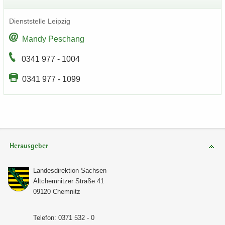
Dienst­stel­le Leip­zig
Mandy Peschang
0341 977 - 1004
0341 977 - 1099
Herausgeber
Lan­des­di­rek­ti­on Sach­sen
Alt­chem­nit­zer Stra­ße 41
09120 Chem­nitz
Te­le­fon: 0371 532 - 0