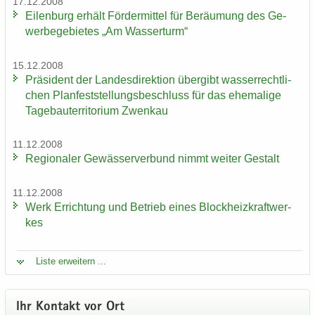
17.12.2008
Ei­len­burg er­hält För­der­mit­tel für Be­räu­mung des Ge­
wer­be­ge­bie­tes „Am Was­ser­turm“
15.12.2008
Prä­si­dent der Lan­des­di­rek­ti­on über­gibt was­ser­recht­li­
chen Plan­fest­stel­lungs­be­schluss für das ehe­ma­li­ge
Ta­ge­bau­ter­ri­to­ri­um Zwenkau
11.12.2008
Re­gio­na­ler Ge­wäs­ser­ver­bund nimmt wei­ter Ge­stalt
11.12.2008
Werk Er­rich­tung und Be­trieb eines Block­heiz­kraft­wer­
kes
Liste er­wei­tern ...
Ihr Kon­takt vor Ort