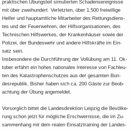
prak­ti­schen Übungs­teil si­mu­lier­ten Scha­dens­er­eig­nis­se
mit über zwei­hun­dert Ver­letz­ten, über 1.500 frei­wil­li­ge
Hel­fer und haupt­amt­li­che Mit­ar­bei­ter des Ret­tungs­diens­
tes und der Feu­er­weh­ren, der Hilfs­or­ga­ni­sa­tio­nen, des
Tech­ni­schen Hilfs­wer­kes, der Kran­ken­häu­ser sowie der
Po­li­zei, der Bun­des­wehr und an­de­re Hilfs­kräf­te im Ein­
satz sein.
Ins­be­son­de­re die Durch­füh­rung der Voll­übung am 11. Ok­
to­ber er­fährt ein hohes na­tio­na­les In­ter­es­se von Fach­leu­
ten des Ka­ta­stro­phen­schut­zes aus der ge­sam­ten Bun­
des­re­pu­blik. Bis­her haben sich ca. 200 Gäste zur Be­ob­
ach­tung der Übung an­ge­mel­det.
Vor­sorg­lich bit­tet die Lan­des­di­rek­ti­on Leip­zig die Be­völ­ke­
rung schon jetzt für mög­li­che Er­schwer­nis­se, die im Zu­
sam­men­hang mit dem rea­len Ein­satz­trai­ning der Lan­des­