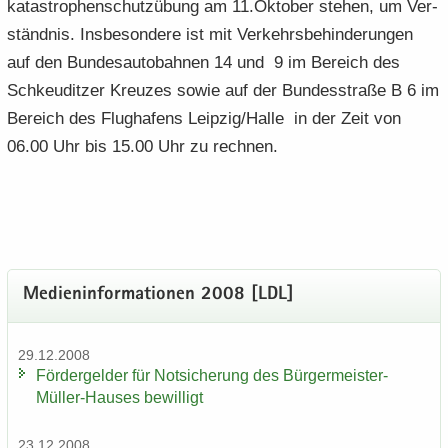
ka­ta­stro­phen­schutz­übung am 11.Ok­to­ber ste­hen, um Ver­
ständ­nis. Ins­be­son­de­re ist mit Ver­kehrs­be­hin­de­run­gen
auf den Bun­des­au­to­bah­nen 14 und 9 im Be­reich des
Schkeu­dit­zer Kreu­zes sowie auf der Bun­des­stra­ße B 6 im
Be­reich des Flug­ha­fens Leip­zig/Halle in der Zeit von
06.00 Uhr bis 15.00 Uhr zu rech­nen.
Me­di­en­in­for­ma­tio­nen 2008 [LDL]
29.12.2008
För­der­gel­der für Not­si­che­rung des Bürgermeister-​
Müller-Hauses be­wil­ligt
23.12.2008