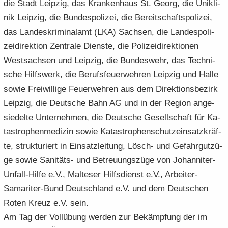
die Stadt Leip­zig, das Kran­ken­haus St. Georg, die Uni­kli­
nik Leip­zig, die Bun­des­po­li­zei, die Be­reit­schafts­po­li­zei,
das Lan­des­kri­mi­nal­amt (LKA) Sach­sen, die Lan­des­po­li­
zei­di­rek­ti­on Zen­tra­le Diens­te, die Po­li­zei­di­rek­tio­nen
West­sach­sen und Leip­zig, die Bun­des­wehr, das Tech­ni­
sche Hilfs­werk, die Be­rufs­feu­er­weh­ren Leip­zig und Halle
sowie Frei­wil­li­ge Feu­er­weh­ren aus dem Di­rek­ti­ons­be­zirk
Leip­zig, die Deut­sche Bahn AG und in der Re­gi­on an­ge­
sie­del­te Un­ter­neh­men, die Deut­sche Ge­sell­schaft für Ka­
ta­stro­phen­me­di­zin sowie Ka­ta­stro­phen­schutz­ein­satz­kräf­
te, struk­tu­riert in Ein­satz­lei­tung, Lösch-​ und Ge­fahr­gut­zü­
ge sowie Sanitäts-​ und Be­treu­ungs­zü­ge von Johanniter-​
Unfall-Hilfe e.V., Mal­te­ser Hilfs­dienst e.V., Arbeiter-​
Samariter-Bund Deutsch­land e.V. und dem Deut­schen
Roten Kreuz e.V. sein.
Am Tag der Voll­übung wer­den zur Be­kämp­fung der im