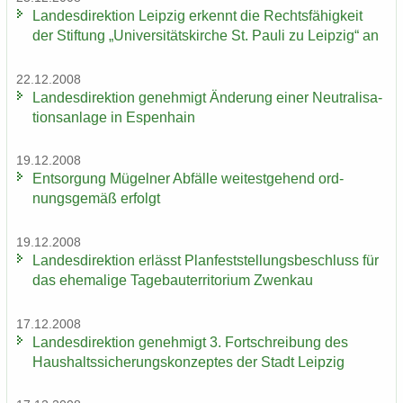
Lan­des­di­rek­ti­on Leip­zig er­kennt die Rechts­fä­hig­keit
der Stif­tung „Uni­ver­si­täts­kir­che St. Pauli zu Leip­zig“ an
22.12.2008
Lan­des­di­rek­ti­on ge­neh­migt Än­de­rung einer Neu­tra­li­sa­
ti­ons­an­la­ge in Es­pen­hain
19.12.2008
Ent­sor­gung Mü­gel­ner Ab­fäl­le wei­test­ge­hend ord­
nungs­ge­mäß er­folgt
19.12.2008
Lan­des­di­rek­ti­on er­lässt Plan­fest­stel­lungs­be­schluss für
das ehe­ma­li­ge Ta­ge­bau­ter­ri­to­ri­um Zwenkau
17.12.2008
Lan­des­di­rek­ti­on ge­neh­migt 3. Fort­schrei­bung des
Haus­halts­si­che­rungs­kon­zep­tes der Stadt Leip­zig