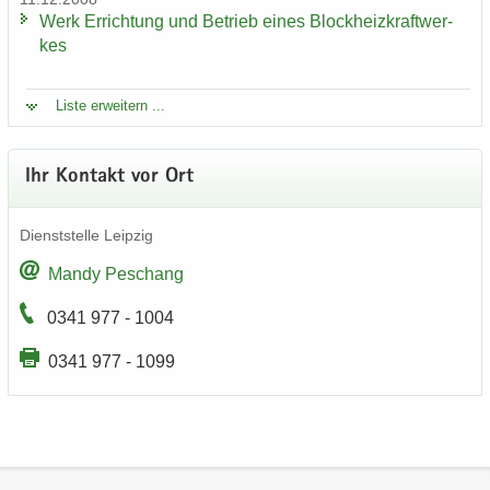
Werk Er­rich­tung und Be­trieb eines Block­heiz­kraft­wer­
kes
Liste er­wei­tern ...
Ihr Kon­takt vor Ort
Dienst­stel­le Leip­zig
Mandy Peschang
0341 977 - 1004
0341 977 - 1099