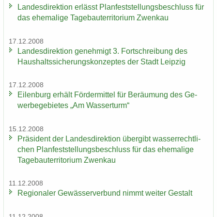
Lan­des­di­rek­ti­on er­lässt Plan­fest­stel­lungs­be­schluss für
das ehe­ma­li­ge Ta­ge­bau­ter­ri­to­ri­um Zwenkau
17.12.2008
Lan­des­di­rek­ti­on ge­neh­migt 3. Fort­schrei­bung des
Haus­halts­si­che­rungs­kon­zep­tes der Stadt Leip­zig
17.12.2008
Ei­len­burg er­hält För­der­mit­tel für Be­räu­mung des Ge­
wer­be­ge­bie­tes „Am Was­ser­turm“
15.12.2008
Prä­si­dent der Lan­des­di­rek­ti­on über­gibt was­ser­recht­li­
chen Plan­fest­stel­lungs­be­schluss für das ehe­ma­li­ge
Ta­ge­bau­ter­ri­to­ri­um Zwenkau
11.12.2008
Re­gio­na­ler Ge­wäs­ser­ver­bund nimmt wei­ter Ge­stalt
11.12.2008