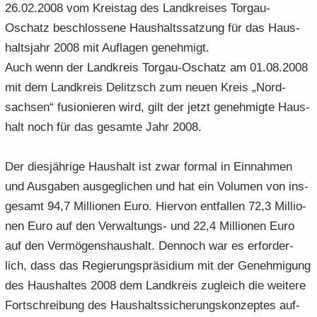
26.02.2008 vom Kreis­tag des Land­krei­ses Torgau-​
e
e
­
t
a
­
Oschatz be­schlos­se­ne Haus­halts­sat­zung für das Haus­
n
n
o
i
­
m
­
­
n
­
halts­jahr 2008 mit Auf­la­gen ge­neh­migt.
t
a
d
d
o
i
­
Auch wenn der Land­kreis Torgau-​Oschatz am 01.08.2008
e
e
n
­
t
mit dem Land­kreis De­litzsch zum neuen Kreis „Nord­
N
N
o
i
sach­sen“ fu­sio­nie­ren wird, gilt der jetzt ge­neh­mig­te Haus­
a
a
n
­
­
halt noch für das ge­sam­te Jahr 2008.
­
o
v
v
n
i
i
Der dies­jäh­ri­ge Haus­halt ist zwar for­mal in Ein­nah­men
­
­
und Aus­ga­ben aus­ge­gli­chen und hat ein Vo­lu­men von ins­
g
g
ge­samt 94,7 Mil­lio­nen Euro. Hier­von ent­fal­len 72,3 Mil­lio­
a
a
­
­
nen Euro auf den Verwaltungs-​ und 22,4 Mil­lio­nen Euro
t
t
auf den Ver­mö­gens­haus­halt. Den­noch war es er­for­der­
i
i
lich, dass das Re­gie­rungs­prä­si­di­um mit der Ge­neh­mi­gung
­
­
des Haus­hal­tes 2008 dem Land­kreis zu­gleich die wei­te­re
o
o
Fort­schrei­bung des Haus­halts­si­che­rungs­kon­zep­tes auf­
n
n