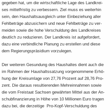
ge­ge­ben hat, um die wirt­schaft­li­che Lage des Land­krei­
ses mit­tel­fris­tig zu ver­bes­sern. Ziel muss es wei­ter­hin
sein, den Haus­halts­aus­gleich unter Ein­be­zie­hung aller
Fehl­be­trä­ge ab­zu­si­chern und neue Fehl­be­trä­ge zu ver­
mei­den sowie die hohe Ver­schul­dung des Land­krei­ses
deut­lich zu re­du­zie­ren. Der Land­kreis ist auf­ge­for­dert,
dazu eine ver­bind­li­che Pla­nung zu er­stel­len und diese
dem Re­gie­rungs­prä­si­di­um vor­zu­le­gen.
Der wei­te­ren Ge­sun­dung des Haus­hal­tes dient auch die
im Rah­men der Haus­halts­sat­zung vor­ge­nom­me­ne Er­hö­
hung der Kreis­um­la­ge von 27,76 Pro­zent auf 28,76 Pro­
zent. Die dar­aus re­sul­tie­ren­den Mehr­ein­nah­men sowie
die vom Frei­staat Sach­sen ge­währ­ten Mit­tel aus der An­
schub­fi­nan­zie­rung in Höhe von 10 Mil­lio­nen Euro tra­gen
dazu bei, die der­zei­ti­ge Pro-​Kopf-Verschuldung des