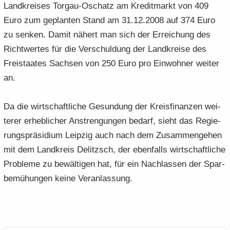
Land­krei­ses Torgau-​Oschatz am Kre­dit­markt von 409
Euro zum ge­plan­ten Stand am 31.12.2008 auf 374 Euro
zu sen­ken. Damit nä­hert man sich der Er­rei­chung des
Richt­wer­tes für die Ver­schul­dung der Land­krei­se des
Frei­staa­tes Sach­sen von 250 Euro pro Ein­woh­ner wei­ter
an.
Da die wirt­schaft­li­che Ge­sun­dung der Kreis­fi­nan­zen wei­
te­rer er­heb­li­cher An­stren­gun­gen be­darf, sieht das Re­gie­
rungs­prä­si­di­um Leip­zig auch nach dem Zu­sam­men­ge­hen
mit dem Land­kreis De­litzsch, der eben­falls wirt­schaft­li­che
Pro­ble­me zu be­wäl­ti­gen hat, für ein Nach­las­sen der Spar­
be­mü­hun­gen keine Ver­an­las­sung.