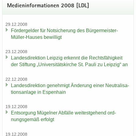
Me­di­en­in­for­ma­tio­nen 2008 [LDL]
29.12.2008
För­der­gel­der für Not­si­che­rung des Bürgermeister-​
Müller-Hauses be­wil­ligt
23.12.2008
Lan­des­di­rek­ti­on Leip­zig er­kennt die Rechts­fä­hig­keit
der Stif­tung „Uni­ver­si­täts­kir­che St. Pauli zu Leip­zig“ an
22.12.2008
Lan­des­di­rek­ti­on ge­neh­migt Än­de­rung einer Neu­tra­li­sa­
ti­ons­an­la­ge in Es­pen­hain
19.12.2008
Ent­sor­gung Mü­gel­ner Ab­fäl­le wei­test­ge­hend ord­
nungs­ge­mäß er­folgt
19.12.2008