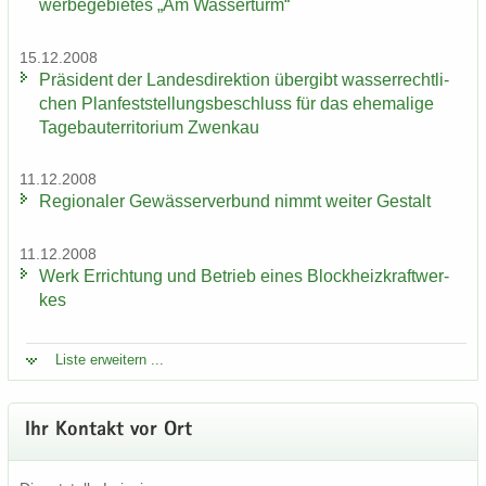
wer­be­ge­bie­tes „Am Was­ser­turm“
15.12.2008
Prä­si­dent der Lan­des­di­rek­ti­on über­gibt was­ser­recht­li­
chen Plan­fest­stel­lungs­be­schluss für das ehe­ma­li­ge
Ta­ge­bau­ter­ri­to­ri­um Zwenkau
11.12.2008
Re­gio­na­ler Ge­wäs­ser­ver­bund nimmt wei­ter Ge­stalt
11.12.2008
Werk Er­rich­tung und Be­trieb eines Block­heiz­kraft­wer­
kes
Liste er­wei­tern ...
Ihr Kon­takt vor Ort