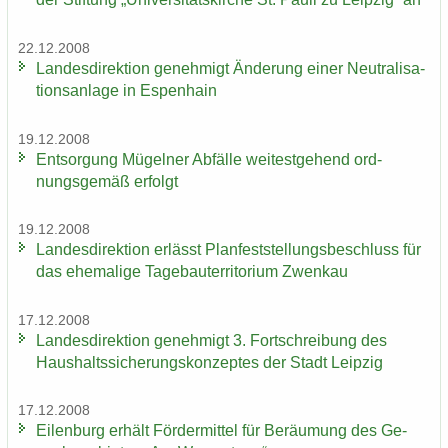
22.12.2008
Lan­des­di­rek­ti­on ge­neh­migt Än­de­rung einer Neu­tra­li­sa­
ti­ons­an­la­ge in Es­pen­hain
19.12.2008
Ent­sor­gung Mü­gel­ner Ab­fäl­le wei­test­ge­hend ord­
nungs­ge­mäß er­folgt
19.12.2008
Lan­des­di­rek­ti­on er­lässt Plan­fest­stel­lungs­be­schluss für
das ehe­ma­li­ge Ta­ge­bau­ter­ri­to­ri­um Zwenkau
17.12.2008
Lan­des­di­rek­ti­on ge­neh­migt 3. Fort­schrei­bung des
Haus­halts­si­che­rungs­kon­zep­tes der Stadt Leip­zig
17.12.2008
Ei­len­burg er­hält För­der­mit­tel für Be­räu­mung des Ge­