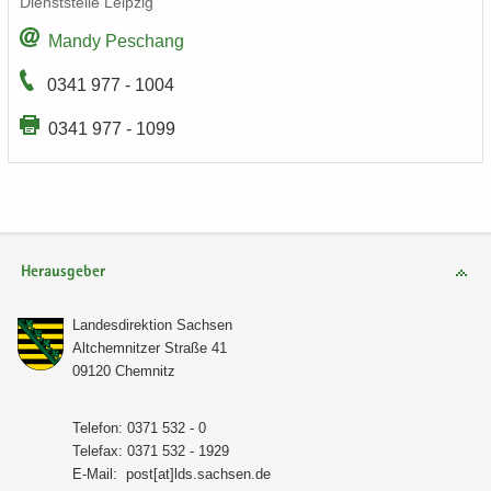
Dienst­stel­le Leip­zig
Mandy Peschang
0341 977 - 1004
0341 977 - 1099
Herausgeber
Lan­des­di­rek­ti­on Sach­sen
Alt­chem­nit­zer Stra­ße 41
09120 Chem­nitz
Te­le­fon: 0371 532 - 0
Te­le­fax: 0371 532 - 1929
E-​Mail:
post[at]lds.sach­sen.de