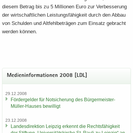
die­sem Be­trag bis zu 5 Mil­lio­nen Euro zur Ver­bes­se­rung
der wirt­schaft­li­chen Leis­tungs­fä­hig­keit durch den Abbau
von Schul­den und Alt­fehl­be­trä­gen zum Ein­satz ge­bracht
wer­den kön­nen.
Me­di­en­in­for­ma­tio­nen 2008 [LDL]
29.12.2008
För­der­gel­der für Not­si­che­rung des Bürgermeister-​
Müller-Hauses be­wil­ligt
23.12.2008
Lan­des­di­rek­ti­on Leip­zig er­kennt die Rechts­fä­hig­keit
der Stif­tung „Uni­ver­si­täts­kir­che St. Pauli zu Leip­zig“ an