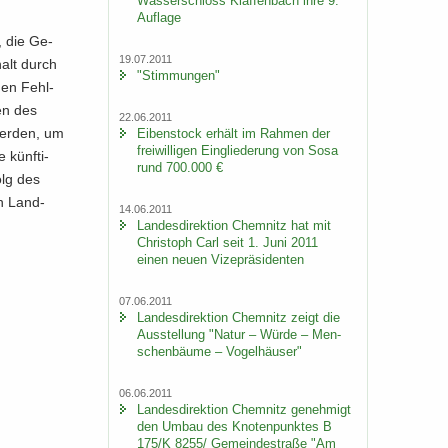
Was­ser­schloss Klaf­fen­bach ihre 9.
Auf­la­ge
, die Ge­
19.07.2011
halt durch
"Stim­mun­gen"
den Fehl­
hen des
22.06.2011
 wer­den, um
Ei­ben­stock er­hält im Rah­men der
frei­wil­li­gen Ein­glie­de­rung von Sosa
 künf­ti­
rund 700.000 €
folg des
en Land­
14.06.2011
Lan­des­di­rek­ti­on Chem­nitz hat mit
Chris­toph Carl seit 1. Juni 2011
einen neuen Vi­ze­prä­si­den­ten
07.06.2011
Lan­des­di­rek­ti­on Chem­nitz zeigt die
Aus­stel­lung "Natur – Würde – Men­
schen­bäu­me – Vo­gel­häu­ser"
06.06.2011
Lan­des­di­rek­ti­on Chem­nitz ge­neh­migt
den Umbau des Kno­ten­punk­tes B
175/K 8255/ Ge­mein­de­stra­ße "Am