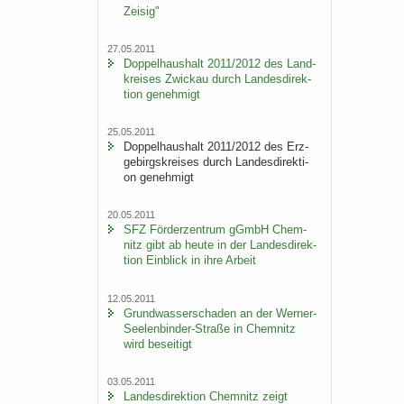
Zei­sig"
27.05.2011
Dop­pel­haus­halt 2011/2012 des Land­
krei­ses Zwi­ckau durch Lan­des­di­rek­
ti­on ge­neh­migt
25.05.2011
Dop­pel­haus­halt 2011/2012 des Erz­
ge­birgs­krei­ses durch Lan­des­di­rek­ti­
on ge­neh­migt
20.05.2011
SFZ För­der­zen­trum gGmbH Chem­
nitz gibt ab heute in der Lan­des­di­rek­
ti­on Ein­blick in ihre Ar­beit
12.05.2011
Grund­was­ser­scha­den an der Werner-​
Seelenbinder-Straße in Chem­nitz
wird be­sei­tigt
03.05.2011
Lan­des­di­rek­ti­on Chem­nitz zeigt