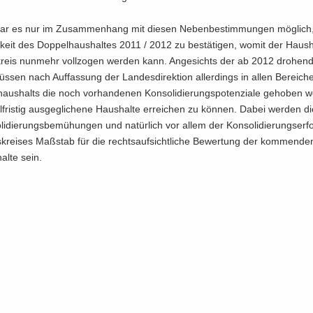
 war es nur im Zu­sam­men­hang mit die­sen Ne­ben­be­stim­mun­gen mög­lich
­keit des Dop­pel­haus­hal­tes 2011 / 2012 zu be­stä­ti­gen, womit der Haus­
reis nun­mehr voll­zo­gen wer­den kann. An­ge­sichts der ab 2012 dro­hen­
üs­sen nach Auf­fas­sung der Lan­des­di­rek­ti­on al­ler­dings in allen Be­rei­c
haus­halts die noch vor­han­de­nen Kon­so­li­die­rungs­po­ten­zia­le ge­ho­ben
l­fris­tig aus­ge­gli­che­ne Haus­hal­te er­rei­chen zu kön­nen. Dabei wer­den die
li­die­rungs­be­mü­hun­gen und na­tür­lich vor allem der Kon­so­li­die­rungs­er­
s­krei­ses Maß­stab für die rechts­auf­sicht­li­che Be­wer­tung der kom­men­d
al­te sein.