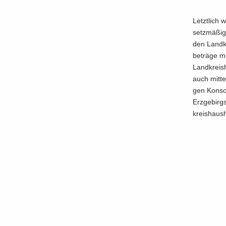
Letzt­lich
setz­mä­ßig
den Land­k
be­trä­ge m
Land­kreis­
auch mit­te
gen Kon­so­
Erz­ge­birg
kreis­haus­h