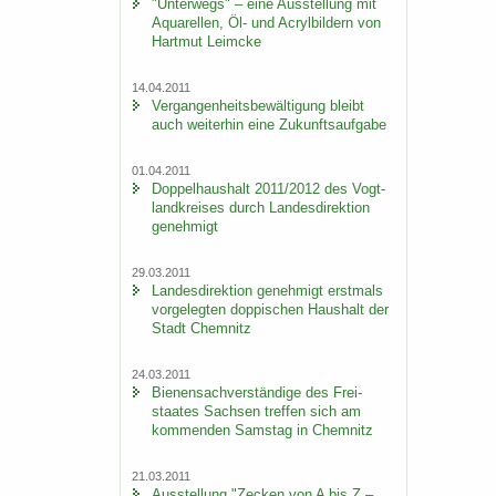
"Un­ter­wegs" – eine Aus­stel­lung mit
Aqua­rel­len, Öl- und Acryl­bil­dern von
Hart­mut Leim­cke
14.04.2011
Ver­gan­gen­heits­be­wäl­ti­gung bleibt
auch wei­ter­hin eine Zu­kunfts­auf­ga­be
01.04.2011
Dop­pel­haus­halt 2011/2012 des Vogt­
land­krei­ses durch Lan­des­di­rek­ti­on
ge­neh­migt
29.03.2011
Lan­des­di­rek­ti­on ge­neh­migt erst­mals
vor­ge­leg­ten dop­pi­schen Haus­halt der
Stadt Chem­nitz
24.03.2011
Bie­nen­sach­ver­stän­di­ge des Frei­
staa­tes Sach­sen tref­fen sich am
kom­men­den Sams­tag in Chem­nitz
21.03.2011
Aus­stel­lung "Ze­cken von A bis Z –