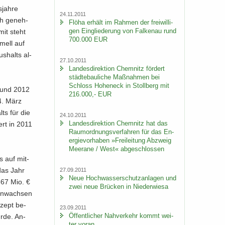
­jah­re
24.11.2011
ch ge­neh­
Flöha er­hält im Rah­men der frei­wil­li­
gen Ein­glie­de­rung von Fal­ken­au rund
mit steht
700.000 EUR
­mell auf
s­halts al­
27.10.2011
Lan­des­di­rek­ti­on Chem­nitz för­dert
städ­te­bau­li­che Maß­nah­men bei
Schloss Ho­heneck in Stoll­berg mit
1 und 2012
216.000,- EUR
4. März
lts für die
24.10.2011
Lan­des­di­rek­ti­on Chem­nitz hat das
ert in 2011
Raum­ord­nungs­ver­fah­ren für das En­
er­gie­vor­ha­ben »Frei­lei­tung Ab­zweig
Meer­a­ne / West« ab­ge­schlos­sen
s auf mit­
 das Jahr
27.09.2011
Neue Hoch­was­ser­schutz­an­la­gen und
,667 Mio. €
zwei neue Brü­cken in Nie­der­wie­sa
 an­wach­sen
­zept be­
23.09.2011
Öf­fent­li­cher Nah­ver­kehr kommt wei­
urde. An­
ter voran