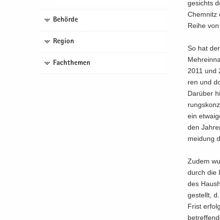
ge­sichts d
Chem­nitz 
Behörde
Reihe von N
Region
So hat der 
Mehr­ein­n
Fachthemen
2011 und 2
ren und dor
Dar­über h
rungs­kon­z
ein et­wa­
den Jah­re
mei­dung de
Zudem wurd
durch die L
des Haus­h
ge­stellt, 
Frist er­fo
be­tref­fen