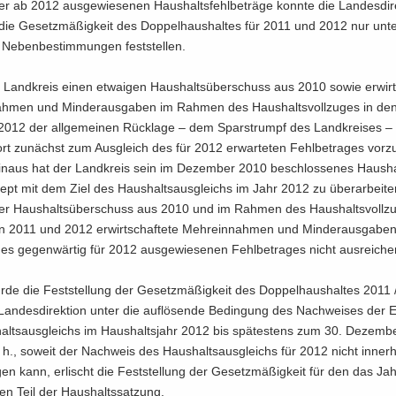
er ab 2012 aus­ge­wie­se­nen Haus­halts­fehl­be­trä­ge konn­te die Lan­des­di­re
die Ge­setz­mä­ßig­keit des Dop­pel­haus­hal­tes für 2011 und 2012 nur unt
e­ben­be­stim­mun­gen fest­stel­len.
Land­kreis einen et­wa­igen Haus­halts­über­schuss aus 2010 sowie er­wirt­s
ah­men und Min­der­aus­ga­ben im Rah­men des Haus­halts­voll­zu­ges in de
012 der all­ge­mei­nen Rück­la­ge – dem Spar­strumpf des Land­krei­ses – z
t zu­nächst zum Aus­gleich des für 2012 er­war­te­ten Fehl­be­tra­ges vor­zu­
in­aus hat der Land­kreis sein im De­zem­ber 2010 be­schlos­se­nes Haus­hal
ept mit dem Ziel des Haus­halts­aus­gleichs im Jahr 2012 zu über­ar­bei­te
iger Haus­halts­über­schuss aus 2010 und im Rah­men des Haus­halts­voll­zu
n 2011 und 2012 er­wirt­schaf­te­te Mehr­ein­nah­men und Min­der­aus­ga­be
s ge­gen­wär­tig für 2012 aus­ge­wie­se­nen Fehl­be­tra­ges nicht aus­rei­che
e die Fest­stel­lung der Ge­setz­mä­ßig­keit des Dop­pel­haus­hal­tes 2011
an­des­di­rek­ti­on unter die auf­lö­sen­de Be­din­gung des Nach­wei­ses der E
alts­aus­gleichs im Haus­halts­jahr 2012 bis spä­tes­tens zum 30. De­zem­
d. h., so­weit der Nach­weis des Haus­halts­aus­gleichs für 2012 nicht in­ner­
l­gen kann, er­lischt die Fest­stel­lung der Ge­setz­mä­ßig­keit für den das J
­den Teil der Haus­halts­sat­zung.