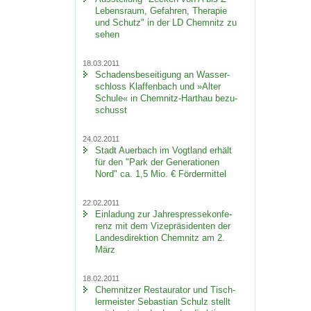
Le­bens­raum, Ge­fah­ren, The­ra­pie
und Schutz" in der LD Chem­nitz zu
sehen
18.03.2011
Scha­dens­be­sei­ti­gung an Was­ser­
schloss Klaf­fen­bach und »Alter
Schu­le« in Chemnitz-​Harthau be­zu­
schusst
24.02.2011
Stadt Au­er­bach im Vogt­land er­hält
für den "Park der Ge­ne­ra­tio­nen
Nord" ca. 1,5 Mio. € För­der­mit­tel
22.02.2011
Ein­la­dung zur Jah­res­pres­se­kon­fe­
renz mit dem Vi­ze­prä­si­den­ten der
Lan­des­di­rek­ti­on Chem­nitz am 2.
März
18.02.2011
Chem­nit­zer Re­stau­ra­tor und Tisch­
ler­meis­ter Se­bas­ti­an Schulz stellt