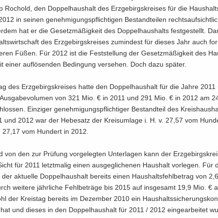
ipp Ro­chold, den Dop­pel­haus­halt des Erz­ge­birgs­krei­ses für die Haus­halts
12 in sei­nen ge­neh­mi­gungs­pflich­ti­gen Be­stand­tei­len rechts­auf­sicht­li
r­dem hat er die Ge­setz­mä­ßig­keit des Dop­pel­haus­halts fest­ge­stellt. Da
lts­wirt­schaft des Erz­ge­birgs­krei­ses zu­min­dest für die­ses Jahr auch for
he­ren Füßen. Für 2012 ist die Fest­stel­lung der Ge­setz­mä­ßig­keit des Hau
it einer auf­lö­sen­den Be­din­gung ver­se­hen. Doch dazu spä­ter.
tag des Erz­ge­birgs­krei­ses hatte den Dop­pel­haus­halt für die Jahre 201
Aus­ga­be­vo­lu­men von 321 Mio. € in 2011 und 291 Mio. € in 2012 am 2
los­sen. Ein­zi­ger ge­neh­mi­gungs­pflich­ti­ger Be­stand­teil des Kreis­haus­ha
 und 2012 war der He­be­satz der Kreis­um­la­ge i. H. v. 27,57 vom Hun­d
v. 27,17 vom Hun­dert in 2012.
 von den zur Prü­fung vor­ge­leg­ten Un­ter­la­gen kann der Erz­ge­birgs­krei
­ge Sicht für 2011 letzt­ma­lig einen aus­ge­gli­che­nen Haus­halt vor­le­gen. Für
der ak­tu­el­le Dop­pel­haus­halt be­reits einen Haus­halts­fehl­be­trag von 2
rch wei­te­re jähr­li­che Fehl­be­trä­ge bis 2015 auf ins­ge­samt 19,9 Mio. €
hl der Kreis­tag be­reits im De­zem­ber 2010 ein Haus­halts­si­che­rungs­kon
hat und die­ses in den Dop­pel­haus­halt für 2011 / 2012 ein­ge­ar­bei­tet w