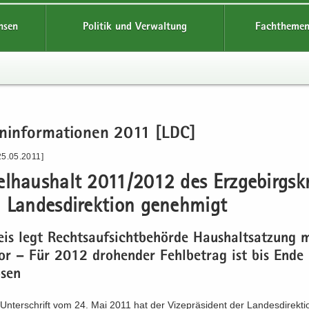
hsen
Politik und Verwaltung
Fachthemen
en­in­for­ma­tio­nen 2011 [LDC]
25.05.2011]
l­haus­halt 2011/2012 des Erz­ge­birgs­kr
Lan­des­di­rek­ti­on ge­neh­migt
is legt Rechts­auf­sicht­be­hör­de Haus­halts­at­zung 
vor – Für 2012 dro­hen­der Fehl­be­trag ist bis End
ö­sen
 Un­ter­schrift vom 24. Mai 2011 hat der Vi­ze­prä­si­dent der Lan­des­di­rek­