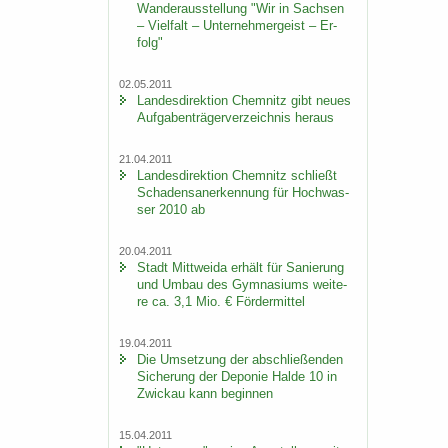
Wan­der­aus­stel­lung "Wir in Sach­sen
– Viel­falt – Un­ter­neh­mer­geist – Er­
folg"
02.05.2011
Lan­des­di­rek­ti­on Chem­nitz gibt neues
Auf­ga­ben­trä­ger­ver­zeich­nis her­aus
21.04.2011
Lan­des­di­rek­ti­on Chem­nitz schließt
Scha­dens­an­er­ken­nung für Hoch­was­
ser 2010 ab
20.04.2011
Stadt Mitt­wei­da er­hält für Sa­nie­rung
und Umbau des Gym­na­si­ums wei­te­
re ca. 3,1 Mio. € För­der­mit­tel
19.04.2011
Die Um­set­zung der ab­schlie­ßen­den
Si­che­rung der De­po­nie Halde 10 in
Zwi­ckau kann be­gin­nen
15.04.2011