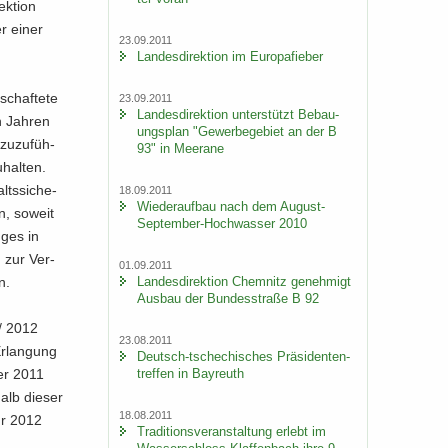
k­ti­on
er einer
23.09.2011
Lan­des­di­rek­ti­on im Eu­ro­pa­fie­ber
chaf­te­te
23.09.2011
Lan­des­di­rek­ti­on un­ter­stützt Be­bau­
n Jah­ren
ungs­plan "Ge­wer­be­ge­biet an der B
u­zu­füh­
93" in Meer­a­ne
hal­ten.
ts­si­che­
18.09.2011
Wie­der­auf­bau nach dem August-​
n, so­weit
September-Hochwasser 2010
­ges in
n zur Ver­
01.09.2011
Lan­des­di­rek­ti­on Chem­nitz ge­neh­migt
n.
Aus­bau der Bun­des­stra­ße B 92
 / 2012
23.08.2011
r­lan­gung
Deutsch-​tschechisches Prä­si­den­ten­
ber 2011
tref­fen in Bay­reuth
halb die­ser
18.08.2011
ahr 2012
Tra­di­ti­ons­ver­an­stal­tung er­lebt im