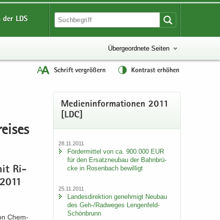
 der LDS
Übergeordnete Seiten
Schrift vergrößern
Kontrast erhöhen
Me­di­en­in­for­ma­tio­nen 2011
[LDC]
ei­ses
28.11.2011
För­der­mit­tel von ca. 900.000 EUR
für den Er­satz­neu­bau der Bahn­brü­
cke in Ro­sen­bach be­wil­ligt
mit Ri­
e 2011
25.11.2011
Lan­des­di­rek­ti­on ge­neh­migt Neu­bau
des Geh-/Rad­we­ges Lengenfeld-​
Schönbrunn
ti­on Chem­