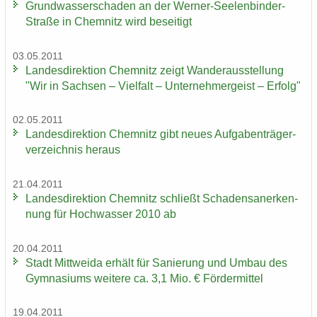
Grund­was­ser­scha­den an der Werner-​Seelenbinder-
Straße in Chem­nitz wird be­sei­tigt
03.05.2011
Lan­des­di­rek­ti­on Chem­nitz zeigt Wan­der­aus­stel­lung
"Wir in Sach­sen – Viel­falt – Un­ter­neh­mer­geist – Er­folg"
02.05.2011
Lan­des­di­rek­ti­on Chem­nitz gibt neues Auf­ga­ben­trä­ger­
ver­zeich­nis her­aus
21.04.2011
Lan­des­di­rek­ti­on Chem­nitz schließt Scha­dens­an­er­ken­
nung für Hoch­was­ser 2010 ab
20.04.2011
Stadt Mitt­wei­da er­hält für Sa­nie­rung und Umbau des
Gym­na­si­ums wei­te­re ca. 3,1 Mio. € För­der­mit­tel
19.04.2011