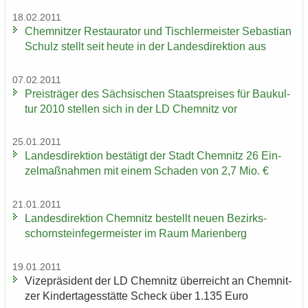
18.02.2011
Chem­nit­zer Re­stau­ra­tor und Tisch­ler­meis­ter Se­bas­ti­an
Schulz stellt seit heute in der Lan­des­di­rek­ti­on aus
07.02.2011
Preis­trä­ger des Säch­si­schen Staats­prei­ses für Bau­kul­
tur 2010 stel­len sich in der LD Chem­nitz vor
25.01.2011
Lan­des­di­rek­ti­on be­stä­tigt der Stadt Chem­nitz 26 Ein­
zel­maß­nah­men mit einem Scha­den von 2,7 Mio. €
21.01.2011
Lan­des­di­rek­ti­on Chem­nitz be­stellt neuen Be­zirks­
schorn­stein­fe­ger­meis­ter im Raum Ma­ri­en­berg
19.01.2011
Vi­ze­prä­si­dent der LD Chem­nitz über­reicht an Chem­nit­
zer Kin­der­ta­ges­stät­te Scheck über 1.135 Euro