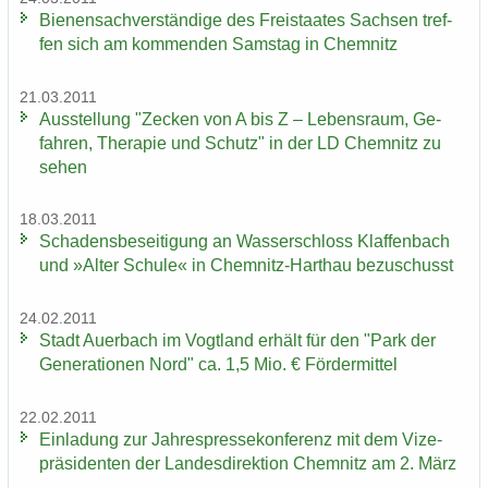
Bie­nen­sach­ver­stän­di­ge des Frei­staa­tes Sach­sen tref­
fen sich am kom­men­den Sams­tag in Chem­nitz
21.03.2011
Aus­stel­lung "Ze­cken von A bis Z – Le­bens­raum, Ge­
fah­ren, The­ra­pie und Schutz" in der LD Chem­nitz zu
sehen
18.03.2011
Scha­dens­be­sei­ti­gung an Was­ser­schloss Klaf­fen­bach
und »Alter Schu­le« in Chemnitz-​Harthau be­zu­schusst
24.02.2011
Stadt Au­er­bach im Vogt­land er­hält für den "Park der
Ge­ne­ra­tio­nen Nord" ca. 1,5 Mio. € För­der­mit­tel
22.02.2011
Ein­la­dung zur Jah­res­pres­se­kon­fe­renz mit dem Vi­ze­
prä­si­den­ten der Lan­des­di­rek­ti­on Chem­nitz am 2. März