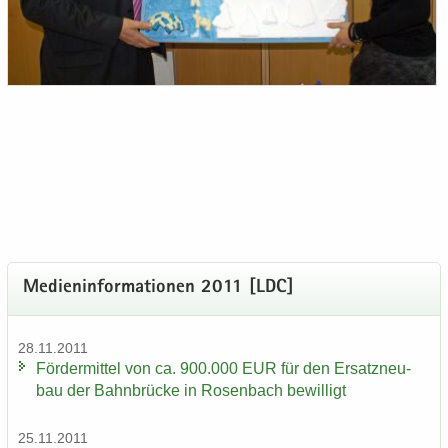
Me­di­en­in­for­ma­tio­nen 2011 [LDC]
28.11.2011
För­der­mit­tel von ca. 900.000 EUR für den Er­satz­neu­
bau der Bahn­brü­cke in Ro­sen­bach be­wil­ligt
25.11.2011