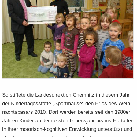
So stif­te­te die Lan­des­di­rek­ti­on Chem­nitz in die­sem Jahr
der Kin­der­ta­ges­stät­te „Sport­mäu­se“ den Erlös des Weih­
nachts­ba­sars 2010. Dort wer­den be­reits seit den 1980er
Jah­ren Kin­der ab dem ers­ten Le­bens­jahr bis ins Hor­tal­ter
in ihrer motorisch-​kognitiven Ent­wick­lung un­ter­stützt und