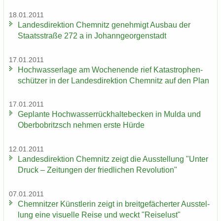
18.01.2011
Lan­des­di­rek­ti­on Chem­nitz ge­neh­migt Aus­bau der
Staats­stra­ße 272 a in Jo­hann­ge­or­gen­stadt
17.01.2011
Hoch­was­ser­la­ge am Wo­chen­en­de rief Ka­ta­stro­phen­
schüt­zer in der Lan­des­di­rek­ti­on Chem­nitz auf den Plan
17.01.2011
Ge­plan­te Hoch­was­ser­rück­hal­te­be­cken in Mulda und
Ober­bobritzsch neh­men erste Hürde
12.01.2011
Lan­des­di­rek­ti­on Chem­nitz zeigt die Aus­stel­lung "Unter
Druck – Zei­tun­gen der fried­li­chen Re­vo­lu­ti­on"
07.01.2011
Chem­nit­zer Künst­le­rin zeigt in breit­ge­fä­cher­ter Aus­stel­
lung eine vi­su­el­le Reise und weckt "Rei­se­lust"