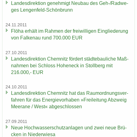
Lan­des­di­rek­ti­on ge­neh­migt Neu­bau des Geh-/Rad­we­
ges Lengenfeld-​Schönbrunn
24.11.2011
Flöha er­hält im Rah­men der frei­wil­li­gen Ein­glie­de­rung
von Fal­ken­au rund 700.000 EUR
27.10.2011
Lan­des­di­rek­ti­on Chem­nitz för­dert städ­te­bau­li­che Maß­
nah­men bei Schloss Ho­heneck in Stoll­berg mit
216.000,- EUR
24.10.2011
Lan­des­di­rek­ti­on Chem­nitz hat das Raum­ord­nungs­ver­
fah­ren für das En­er­gie­vor­ha­ben »Frei­lei­tung Ab­zweig
Meer­a­ne / West« ab­ge­schlos­sen
27.09.2011
Neue Hoch­was­ser­schutz­an­la­gen und zwei neue Brü­
cken in Nie­der­wie­sa