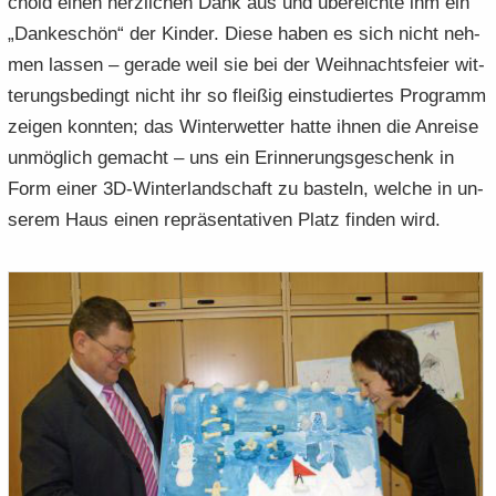
chold einen herz­li­chen Dank aus und über­eich­te ihm ein
„Dan­ke­schön“ der Kin­der. Diese haben es sich nicht neh­
men las­sen – ge­ra­de weil sie bei der Weih­nachts­fei­er wit­
te­rungs­be­dingt nicht ihr so flei­ßig ein­stu­dier­tes Pro­gramm
zei­gen konn­ten; das Win­ter­wet­ter hatte ihnen die An­rei­se
un­mög­lich ge­macht – uns ein Er­in­ne­rungs­ge­schenk in
Form einer 3D-​Winterlandschaft zu bas­teln, wel­che in un­
se­rem Haus einen re­prä­sen­ta­ti­ven Platz fin­den wird.