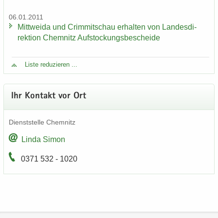
06.01.2011
Mitt­wei­da und Crim­mit­schau er­hal­ten von Lan­des­di­
rek­ti­on Chem­nitz Auf­sto­ckungs­be­schei­de
Liste re­du­zie­ren ...
Ihr Kon­takt vor Ort
Dienst­stel­le Chem­nitz
Linda Simon
0371 532 - 1020