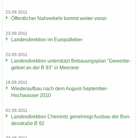
23.09.2011
Öf­fent­li­cher Nah­ver­kehr kommt wei­ter voran
23.09.2011
Lan­des­di­rek­ti­on im Eu­ro­pa­fie­ber
23.09.2011
Lan­des­di­rek­ti­on un­ter­stützt Be­bau­ungs­plan "Ge­wer­be­
ge­biet an der B 93" in Meer­a­ne
18.09.2011
Wie­der­auf­bau nach dem August-​September-
Hochwasser 2010
01.09.2011
Lan­des­di­rek­ti­on Chem­nitz ge­neh­migt Aus­bau der Bun­
des­stra­ße B 92