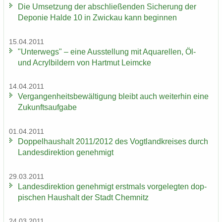
Die Um­set­zung der ab­schlie­ßen­den Si­che­rung der
De­po­nie Halde 10 in Zwi­ckau kann be­gin­nen
15.04.2011
"Un­ter­wegs" – eine Aus­stel­lung mit Aqua­rel­len, Öl-
und Acryl­bil­dern von Hart­mut Leim­cke
14.04.2011
Ver­gan­gen­heits­be­wäl­ti­gung bleibt auch wei­ter­hin eine
Zu­kunfts­auf­ga­be
01.04.2011
Dop­pel­haus­halt 2011/2012 des Vogt­land­krei­ses durch
Lan­des­di­rek­ti­on ge­neh­migt
29.03.2011
Lan­des­di­rek­ti­on ge­neh­migt erst­mals vor­ge­leg­ten dop­
pi­schen Haus­halt der Stadt Chem­nitz
24.03.2011