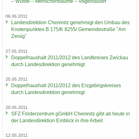
– Würde – Men­schen­bäu­me – Vo­gel­häu­ser"
06.06.2011
Lan­des­di­rek­ti­on Chem­nitz ge­neh­migt den Umbau des
Kno­ten­punk­tes B 175/K 8255/ Ge­mein­de­stra­ße "Am
Zei­sig"
27.05.2011
Dop­pel­haus­halt 2011/2012 des Land­krei­ses Zwi­ckau
durch Lan­des­di­rek­ti­on ge­neh­migt
25.05.2011
Dop­pel­haus­halt 2011/2012 des Erz­ge­birgs­krei­ses
durch Lan­des­di­rek­ti­on ge­neh­migt
20.05.2011
SFZ För­der­zen­trum gGmbH Chem­nitz gibt ab heute in
der Lan­des­di­rek­ti­on Ein­blick in ihre Ar­beit
12.05.2011