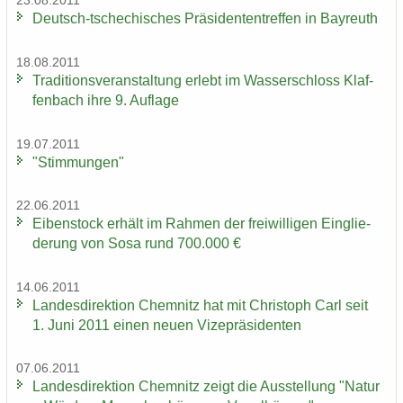
23.08.2011
Deutsch-​tschechisches Prä­si­den­ten­tref­fen in Bay­reuth
18.08.2011
Tra­di­ti­ons­ver­an­stal­tung er­lebt im Was­ser­schloss Klaf­
fen­bach ihre 9. Auf­la­ge
19.07.2011
"Stim­mun­gen"
22.06.2011
Ei­ben­stock er­hält im Rah­men der frei­wil­li­gen Ein­glie­
de­rung von Sosa rund 700.000 €
14.06.2011
Lan­des­di­rek­ti­on Chem­nitz hat mit Chris­toph Carl seit
1. Juni 2011 einen neuen Vi­ze­prä­si­den­ten
07.06.2011
Lan­des­di­rek­ti­on Chem­nitz zeigt die Aus­stel­lung "Natur