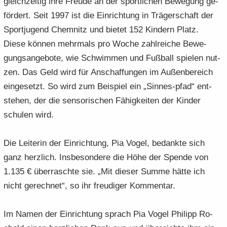
gleich­zei­tig ihre Freu­de an der sport­li­chen Be­we­gung ge­
för­dert. Seit 1997 ist die Ein­rich­tung in Trä­ger­schaft der
Sport­ju­gend Chem­nitz und bie­tet 152 Kin­dern Platz.
Diese kön­nen mehr­mals pro Woche zahl­rei­che Be­we­
gungs­an­ge­bo­te, wie Schwim­men und Fuß­ball spie­len nut­
zen. Das Geld wird für An­schaf­fun­gen im Au­ßen­be­reich
ein­ge­setzt. So wird zum Bei­spiel ein „Sinnes-​pfad“ ent­
ste­hen, der die sen­so­ri­schen Fä­hig­kei­ten der Kin­der
schu­len wird.
Die Lei­te­rin der Ein­rich­tung, Pia Vogel, be­dank­te sich
ganz herz­lich. Ins­be­son­de­re die Höhe der Spen­de von
1.135 € über­rasch­te sie. „Mit die­ser Summe hätte ich
nicht ge­rech­net“, so ihr freu­di­ger Kom­men­tar.
Im Namen der Ein­rich­tung sprach Pia Vogel Phil­ipp Ro­