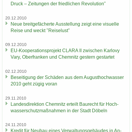
Druck – Zei­tun­gen der fried­li­chen Re­vo­lu­ti­on"
20.12.2010
Neue breit­ge­fä­cher­te Aus­stel­lung zeigt eine vi­su­el­le
Reise und weckt "Rei­se­lust"
09.12.2010
EU-​Kooperationsprojekt CLARA II zwi­schen Kar­lo­vy
Vary, Ober­fran­ken und Chem­nitz ges­tern ge­star­tet
02.12.2010
Be­sei­ti­gung der Schä­den aus dem Au­gust­hoch­was­ser
2010 geht zügig voran
29.11.2010
Lan­des­di­rek­ti­on Chem­nitz er­teilt Bau­recht für Hoch­
was­ser­schutz­maß­nah­men in der Stadt Dö­beln
24.11.2010
Kre­dit für Neu­bau eines Ver­wal­tungs­ge­bäu­des in An­