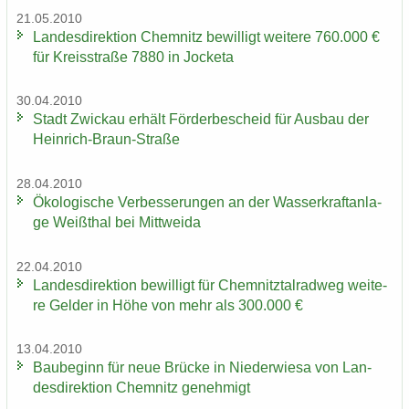
21.05.2010
Lan­des­di­rek­ti­on Chem­nitz be­wil­ligt wei­te­re 760.000 €
für Kreis­stra­ße 7880 in Jo­cke­ta
30.04.2010
Stadt Zwi­ckau er­hält För­der­be­scheid für Aus­bau der
Heinrich-​Braun-Straße
28.04.2010
Öko­lo­gi­sche Ver­bes­se­run­gen an der Was­ser­kraft­an­la­
ge Weiß­thal bei Mitt­wei­da
22.04.2010
Lan­des­di­rek­ti­on be­wil­ligt für Chem­nitz­tal­rad­weg wei­te­
re Gel­der in Höhe von mehr als 300.000 €
13.04.2010
Bau­be­ginn für neue Brü­cke in Nie­der­wie­sa von Lan­
des­di­rek­ti­on Chem­nitz ge­neh­migt