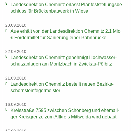
Lan­des­di­rek­ti­on Chem­nitz er­lässt Plan­fest­stel­lungs­be­
schluss für Brü­cken­bau­werk in Wiesa
23.09.2010
Aue er­hält von der Lan­des­di­rek­ti­on Chem­nitz 2,1 Mio.
€ För­der­mit­tel für Sa­nie­rung einer Bahn­brü­cke
22.09.2010
Lan­des­di­rek­ti­on Chem­nitz ge­neh­migt Hoch­was­ser­
schutz­an­la­gen am Mo­ritz­bach in Zwickau-​Pölbitz
21.09.2010
Lan­des­di­rek­ti­on Chem­nitz be­stellt neuen Be­zirks­
schorn­stein­fe­ger­meis­ter
16.09.2010
Kreis­stra­ße 7595 zwi­schen Schön­berg und ehe­ma­li­
ger Kreis­gren­ze zum Alt­kreis Mitt­wei­da wird ge­baut