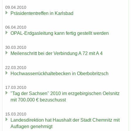
09.04.2010
Prä­si­den­ten­tref­fen in Karls­bad
06.04.2010
OPAL-​Erdgasleitung kann fer­tig ge­stellt wer­den
30.03.2010
Mei­len­schritt bei der Ver­bin­dung A 72 mit A 4
22.03.2010
Hoch­was­ser­rück­hal­te­be­cken in Ober­bobritzsch
17.03.2010
"Tag der Sach­sen" 2010 im erz­ge­bir­gi­schen Oels­nitz
mit 700.000 € be­zu­schusst
15.03.2010
Lan­des­di­rek­ti­on hat Haus­halt der Stadt Chem­nitz mit
Auf­la­gen ge­neh­migt