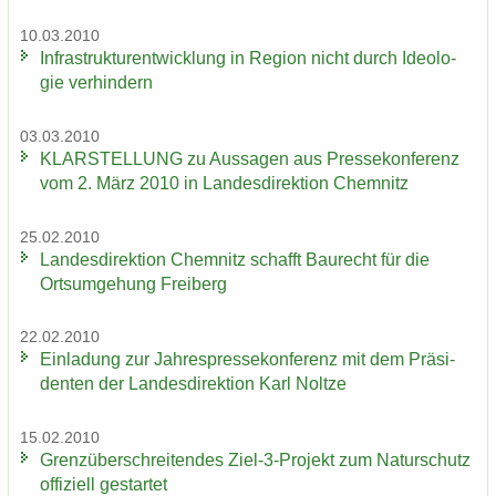
10.03.2010
In­fra­struk­tur­ent­wick­lung in Re­gi­on nicht durch Ideo­lo­
gie ver­hin­dern
03.03.2010
KLAR­STEL­LUNG zu Aus­sa­gen aus Pres­se­kon­fe­renz
vom 2. März 2010 in Lan­des­di­rek­ti­on Chem­nitz
25.02.2010
Lan­des­di­rek­ti­on Chem­nitz schafft Bau­recht für die
Orts­um­ge­hung Frei­berg
22.02.2010
Ein­la­dung zur Jah­res­pres­se­kon­fe­renz mit dem Prä­si­
den­ten der Lan­des­di­rek­ti­on Karl Nolt­ze
15.02.2010
Grenz­über­schrei­ten­des Ziel-3-​Projekt zum Na­tur­schutz
of­fi­zi­ell ge­star­tet