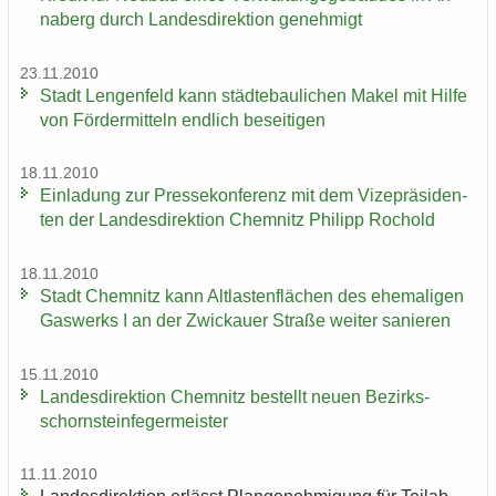
na­berg durch Lan­des­di­rek­ti­on ge­neh­migt
23.11.2010
Stadt Len­gen­feld kann städ­te­bau­li­chen Makel mit Hilfe
von För­der­mit­teln end­lich be­sei­ti­gen
18.11.2010
Ein­la­dung zur Pres­se­kon­fe­renz mit dem Vi­ze­prä­si­den­
ten der Lan­des­di­rek­ti­on Chem­nitz Phil­ipp Ro­chold
18.11.2010
Stadt Chem­nitz kann Alt­las­ten­flä­chen des ehe­ma­li­gen
Gas­werks I an der Zwi­ckau­er Stra­ße wei­ter sa­nie­ren
15.11.2010
Lan­des­di­rek­ti­on Chem­nitz be­stellt neuen Be­zirks­
schorn­stein­fe­ger­meis­ter
11.11.2010