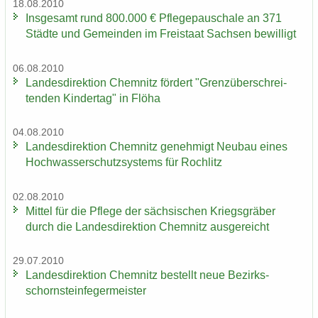
18.08.2010
Ins­ge­samt rund 800.000 € Pfle­ge­pau­scha­le an 371
Städ­te und Ge­mein­den im Frei­staat Sach­sen be­wil­ligt
06.08.2010
Lan­des­di­rek­ti­on Chem­nitz för­dert "Grenz­über­schrei­
ten­den Kin­der­tag" in Flöha
04.08.2010
Lan­des­di­rek­ti­on Chem­nitz ge­neh­migt Neu­bau eines
Hoch­was­ser­schutz­sys­tems für Roch­litz
02.08.2010
Mit­tel für die Pfle­ge der säch­si­schen Kriegs­grä­ber
durch die Lan­des­di­rek­ti­on Chem­nitz aus­ge­reicht
29.07.2010
Lan­des­di­rek­ti­on Chem­nitz be­stellt neue Be­zirks­
schorn­stein­fe­ger­meis­ter