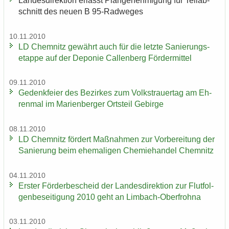
Lan­des­di­rek­ti­on er­lässt Plan­ge­neh­mi­gung für Teil­ab­
schnitt des neuen B 95-​Radweges
10.11.2010
LD Chem­nitz ge­währt auch für die letz­te Sa­nie­rungs­
etap­pe auf der De­po­nie Cal­len­berg För­der­mit­tel
09.11.2010
Ge­denk­fei­er des Be­zir­kes zum Volks­trau­er­tag am Eh­
ren­mal im Ma­ri­en­ber­ger Orts­teil Ge­bir­ge
08.11.2010
LD Chem­nitz för­dert Maß­nah­men zur Vor­be­rei­tung der
Sa­nie­rung beim ehe­ma­li­gen Che­mie­han­del Chem­nitz
04.11.2010
Ers­ter För­der­be­scheid der Lan­des­di­rek­ti­on zur Flut­fol­
gen­be­sei­ti­gung 2010 geht an Limbach-​Oberfrohna
03.11.2010