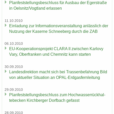
Plan­fest­stel­lungs­be­schluss für Aus­bau der Eger­stra­ße
in Oels­nitz/Vogt­land er­las­sen
11.10.2010
Ein­la­dung zur In­for­ma­ti­ons­ver­an­stal­tung an­läss­lich der
Nut­zung der Ka­ser­ne Schnee­berg durch die ZAB
06.10.2010
EU-​Kooperationsprojekt CLARA II zwi­schen Kar­lo­vy
Vary, Ober­fran­ken und Chem­nitz kann star­ten
30.09.2010
Lan­des­di­rek­ti­on macht sich bei Tras­sen­be­fah­rung Bild
von ak­tu­el­ler Si­tua­ti­on an OPAL-​Erdgasfernleitung
29.09.2010
Plan­fest­stel­lungs­be­schluss zum Hoch­was­ser­rück­hal­
te­be­cken Kirch­ber­ger Dorf­bach ge­fasst
28.09.2010