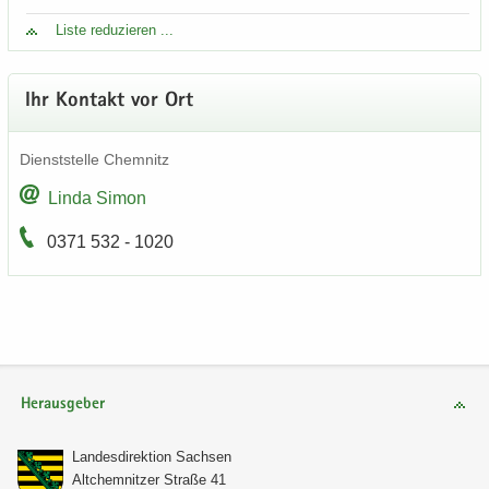
Liste re­du­zie­ren ...
Ihr Kon­takt vor Ort
Dienst­stel­le Chem­nitz
Linda Simon
0371 532 - 1020
Herausgeber
Lan­des­di­rek­ti­on Sach­sen
Alt­chem­nit­zer Stra­ße 41