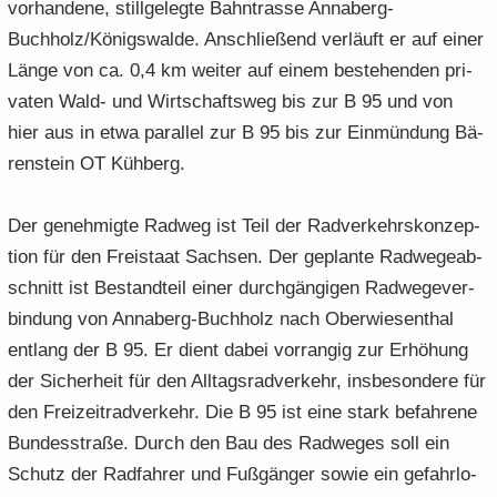
vor­han­de­ne, still­ge­leg­te Bahn­tras­se Annaberg-​
Buchholz/Kö­nigs­wal­de. An­schlie­ßend ver­läuft er auf einer
Länge von ca. 0,4 km wei­ter auf einem be­stehen­den pri­
va­ten Wald- und Wirt­schafts­weg bis zur B 95 und von
hier aus in etwa par­al­lel zur B 95 bis zur Ein­mün­dung Bä­
ren­stein OT Küh­berg.
Der ge­neh­mig­te Rad­weg ist Teil der Rad­ver­kehrs­kon­zep­
ti­on für den Frei­staat Sach­sen. Der ge­plan­te Rad­we­ge­ab­
schnitt ist Be­stand­teil einer durch­gän­gi­gen Rad­we­ge­ver­
bin­dung von Annaberg-​Buchholz nach Ober­wie­sen­thal
ent­lang der B 95. Er dient dabei vor­ran­gig zur Er­hö­hung
der Si­cher­heit für den All­tags­rad­ver­kehr, ins­be­son­de­re für
den Frei­zeitrad­ver­kehr. Die B 95 ist eine stark be­fah­re­ne
Bun­des­stra­ße. Durch den Bau des Rad­we­ges soll ein
Schutz der Rad­fah­rer und Fuß­gän­ger sowie ein ge­fahr­lo­