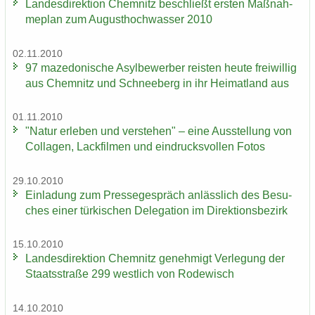
Lan­des­di­rek­ti­on Chem­nitz be­schließt ers­ten Maß­nah­
me­plan zum Au­gust­hoch­was­ser 2010
02.11.2010
97 ma­ze­do­ni­sche Asyl­be­wer­ber reis­ten heute frei­wil­lig
aus Chem­nitz und Schnee­berg in ihr Hei­mat­land aus
01.11.2010
"Natur er­le­ben und ver­ste­hen" – eine Aus­stel­lung von
Col­la­gen, Lack­fil­men und ein­drucks­vol­len Fotos
29.10.2010
Ein­la­dung zum Pres­se­ge­spräch an­läss­lich des Be­su­
ches einer tür­ki­schen De­le­ga­ti­on im Di­rek­ti­ons­be­zirk
15.10.2010
Lan­des­di­rek­ti­on Chem­nitz ge­neh­migt Ver­le­gung der
Staats­stra­ße 299 west­lich von Ro­de­wisch
14.10.2010