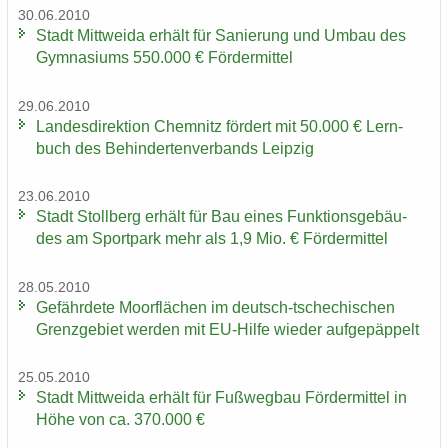
30.06.2010
Stadt Mitt­wei­da er­hält für Sa­nie­rung und Umbau des
Gym­na­si­ums 550.000 € För­der­mit­tel
29.06.2010
Lan­des­di­rek­ti­on Chem­nitz för­dert mit 50.000 € Lern­
buch des Be­hin­der­ten­ver­bands Leip­zig
23.06.2010
Stadt Stoll­berg er­hält für Bau eines Funk­ti­ons­ge­bäu­
des am Sport­park mehr als 1,9 Mio. € För­der­mit­tel
28.05.2010
Ge­fähr­de­te Moor­flä­chen im deutsch-​tschechischen
Grenz­ge­biet wer­den mit EU-​Hilfe wie­der auf­ge­päp­pelt
25.05.2010
Stadt Mitt­wei­da er­hält für Fuß­weg­bau För­der­mit­tel in
Höhe von ca. 370.000 €