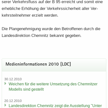
se­rer Ver­kehrs­fluss auf der B 95 er­reicht und somit eine
er­heb­li­che Er­hö­hung der Ver­kehrs­si­cher­heit aller Ver­
kehrs­teil­neh­mer er­zielt wer­den.
Die Plan­ge­neh­mi­gung wurde den Be­trof­fe­nen durch die
Lan­des­di­rek­ti­on Chem­nitz be­kannt ge­ge­ben.
Me­di­en­in­for­ma­tio­nen 2010 [LDC]
30.12.2010
Wei­chen für die wei­te­re Um­set­zung des Chem­nit­zer
Mo­dells sind ge­stellt
20.12.2010
Lan­des­di­rek­ti­on Chem­nitz zeigt die Aus­stel­lung "Unter