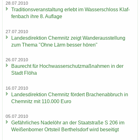
28.07.2010
Tra­di­ti­ons­ver­an­stal­tung er­lebt im Was­ser­schloss Klaf­
fen­bach ihre 8. Auf­la­ge
27.07.2010
Lan­des­di­rek­ti­on Chem­nitz zeigt Wan­der­aus­stel­lung
zum Thema "Ohne Lärm bes­ser hören"
26.07.2010
Bau­recht für Hoch­was­ser­schutz­maß­nah­men in der
Stadt Flöha
16.07.2010
Lan­des­di­rek­ti­on Chem­nitz för­dert Bra­chen­ab­bruch in
Chem­nitz mit 110.000 Euro
05.07.2010
Ge­fähr­li­ches Na­del­öhr an der Staat­stra­ße S 206 im
Wei­ßen­bor­ner Orts­teil Bert­hels­dorf wird be­sei­tigt