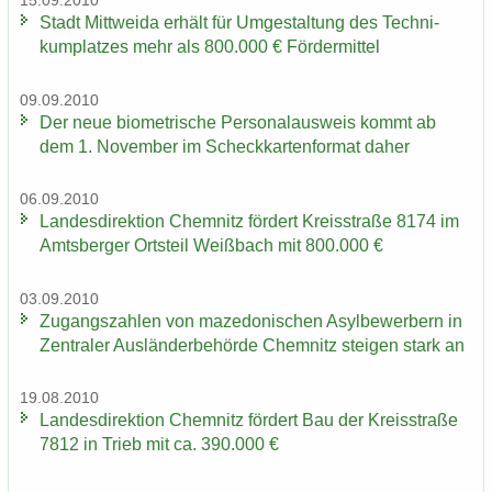
15.09.2010
Stadt Mitt­wei­da er­hält für Um­ge­stal­tung des Tech­ni­
kum­plat­zes mehr als 800.000 € För­der­mit­tel
09.09.2010
Der neue bio­me­tri­sche Per­so­nal­aus­weis kommt ab
dem 1. No­vem­ber im Scheck­kar­ten­for­mat daher
06.09.2010
Lan­des­di­rek­ti­on Chem­nitz för­dert Kreis­stra­ße 8174 im
Amts­ber­ger Orts­teil Weiß­bach mit 800.000 €
03.09.2010
Zu­gangs­zah­len von ma­ze­do­ni­schen Asyl­be­wer­bern in
Zen­tra­ler Aus­län­der­be­hör­de Chem­nitz stei­gen stark an
19.08.2010
Lan­des­di­rek­ti­on Chem­nitz för­dert Bau der Kreis­stra­ße
7812 in Trieb mit ca. 390.000 €