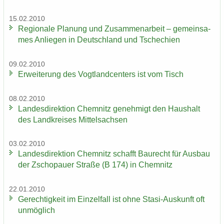
15.02.2010
Re­gio­na­le Pla­nung und Zu­sam­men­ar­beit – ge­mein­sa­
mes An­lie­gen in Deutsch­land und Tsche­chi­en
09.02.2010
Er­wei­te­rung des Vogt­land­cen­ters ist vom Tisch
08.02.2010
Lan­des­di­rek­ti­on Chem­nitz ge­neh­migt den Haus­halt
des Land­krei­ses Mit­tel­sach­sen
03.02.2010
Lan­des­di­rek­ti­on Chem­nitz schafft Bau­recht für Aus­bau
der Zscho­pau­er Stra­ße (B 174) in Chem­nitz
22.01.2010
Ge­rech­tig­keit im Ein­zel­fall ist ohne Stasi-​Auskunft oft
un­mög­lich