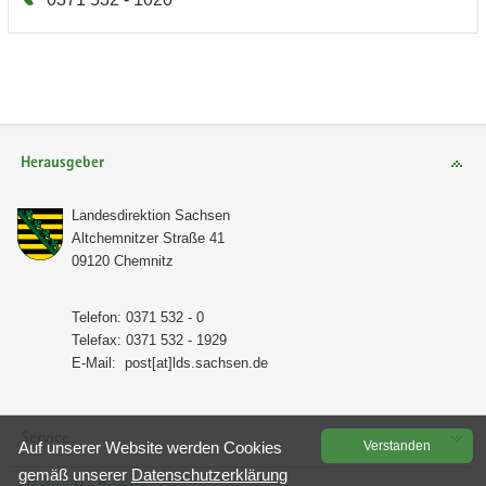
Herausgeber
Lan­des­di­rek­ti­on Sach­sen
Alt­chem­nit­zer Stra­ße 41
09120 Chem­nitz
Te­le­fon: 0371 532 - 0
Te­le­fax: 0371 532 - 1929
E-​Mail:
post[at]lds.sach­sen.de
Service
Auf un­se­rer Web­site wer­den Coo­kies
Ver­stan­den
gemäß un­se­rer
Da­ten­schutz­er­klä­rung