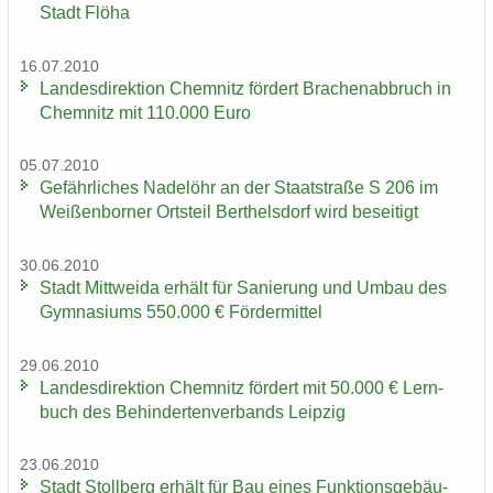
Stadt Flöha
16.07.2010
Lan­des­di­rek­ti­on Chem­nitz för­dert Bra­chen­ab­bruch in
Chem­nitz mit 110.000 Euro
05.07.2010
Ge­fähr­li­ches Na­del­öhr an der Staat­stra­ße S 206 im
Wei­ßen­bor­ner Orts­teil Bert­hels­dorf wird be­sei­tigt
30.06.2010
Stadt Mitt­wei­da er­hält für Sa­nie­rung und Umbau des
Gym­na­si­ums 550.000 € För­der­mit­tel
29.06.2010
Lan­des­di­rek­ti­on Chem­nitz för­dert mit 50.000 € Lern­
buch des Be­hin­der­ten­ver­bands Leip­zig
23.06.2010
Stadt Stoll­berg er­hält für Bau eines Funk­ti­ons­ge­bäu­