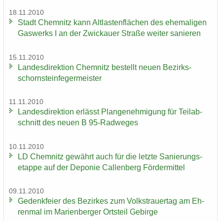
18.11.2010
Stadt Chem­nitz kann Alt­las­ten­flä­chen des ehe­ma­li­gen
Gas­werks I an der Zwi­ckau­er Stra­ße wei­ter sa­nie­ren
15.11.2010
Lan­des­di­rek­ti­on Chem­nitz be­stellt neuen Be­zirks­
schorn­stein­fe­ger­meis­ter
11.11.2010
Lan­des­di­rek­ti­on er­lässt Plan­ge­neh­mi­gung für Teil­ab­
schnitt des neuen B 95-​Radweges
10.11.2010
LD Chem­nitz ge­währt auch für die letz­te Sa­nie­rungs­
etap­pe auf der De­po­nie Cal­len­berg För­der­mit­tel
09.11.2010
Ge­denk­fei­er des Be­zir­kes zum Volks­trau­er­tag am Eh­
ren­mal im Ma­ri­en­ber­ger Orts­teil Ge­bir­ge