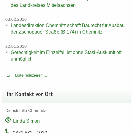
des Land­krei­ses Mit­tel­sach­sen
03.02.2010
Lan­des­di­rek­ti­on Chem­nitz schafft Bau­recht für Aus­bau
der Zscho­pau­er Stra­ße (B 174) in Chem­nitz
22.01.2010
Ge­rech­tig­keit im Ein­zel­fall ist ohne Stasi-​Auskunft oft
un­mög­lich
Liste re­du­zie­ren ...
Ihr Kon­takt vor Ort
Dienst­stel­le Chem­nitz
Linda Simon
0371 532 - 1020