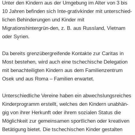
Unter den Kin­dern aus der Um­ge­bung im Alter von 3 bis
10 Jah­ren be­fin­den sich Inte-​grativkinder mit un­ter­schied­
li­chen Be­hin­de­run­gen und Kin­der mit
Migrationshintergrün-​den, z. B. aus Russ­land, Viet­nam
oder Sy­ri­en.
Da be­reits grenz­über­grei­fen­de Kon­tak­te zur Ca­ri­tas in
Most be­stehen, wird auch eine tsche­chi­sche De­le­ga­ti­on
mit be­nach­tei­lig­ten Kin­dern aus dem Fa­mi­li­en­zen­trum
Osek und aus Roma – Fa­mi­li­en er­war­tet.
Un­ter­schied­li­che Ver­ei­ne haben ein ab­wechs­lungs­rei­ches
Kin­der­pro­gramm er­stellt, wel­ches den Kin­dern un­ab­hän­
gig von ihrer Her­kunft oder ihrem so­zia­len Sta­tus die
Mög­lich­keit zur ge­mein­sa­men sport­li­chen oder krea­ti­ven
Be­tä­ti­gung bie­tet. Die tsche­chi­schen Kin­der ge­stal­ten