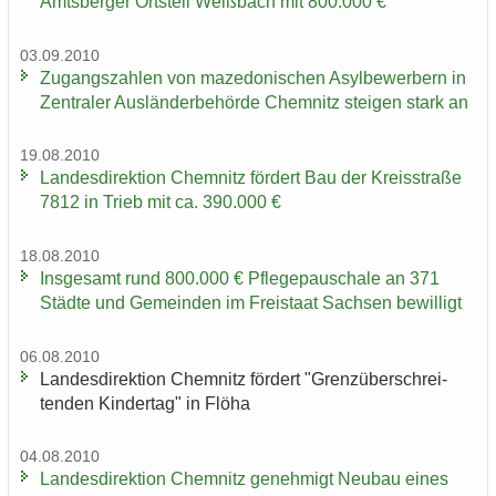
Amts­ber­ger Orts­teil Weiß­bach mit 800.000 €
03.09.2010
Zu­gangs­zah­len von ma­ze­do­ni­schen Asyl­be­wer­bern in
Zen­tra­ler Aus­län­der­be­hör­de Chem­nitz stei­gen stark an
19.08.2010
Lan­des­di­rek­ti­on Chem­nitz för­dert Bau der Kreis­stra­ße
7812 in Trieb mit ca. 390.000 €
18.08.2010
Ins­ge­samt rund 800.000 € Pfle­ge­pau­scha­le an 371
Städ­te und Ge­mein­den im Frei­staat Sach­sen be­wil­ligt
06.08.2010
Lan­des­di­rek­ti­on Chem­nitz för­dert "Grenz­über­schrei­
ten­den Kin­der­tag" in Flöha
04.08.2010
Lan­des­di­rek­ti­on Chem­nitz ge­neh­migt Neu­bau eines