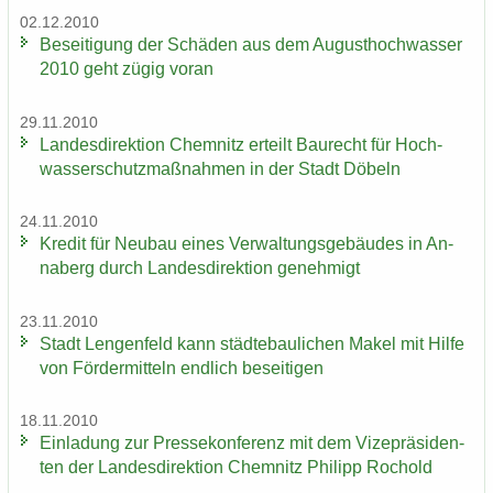
02.12.2010
Be­sei­ti­gung der Schä­den aus dem Au­gust­hoch­was­ser
2010 geht zügig voran
29.11.2010
Lan­des­di­rek­ti­on Chem­nitz er­teilt Bau­recht für Hoch­
was­ser­schutz­maß­nah­men in der Stadt Dö­beln
24.11.2010
Kre­dit für Neu­bau eines Ver­wal­tungs­ge­bäu­des in An­
na­berg durch Lan­des­di­rek­ti­on ge­neh­migt
23.11.2010
Stadt Len­gen­feld kann städ­te­bau­li­chen Makel mit Hilfe
von För­der­mit­teln end­lich be­sei­ti­gen
18.11.2010
Ein­la­dung zur Pres­se­kon­fe­renz mit dem Vi­ze­prä­si­den­
ten der Lan­des­di­rek­ti­on Chem­nitz Phil­ipp Ro­chold