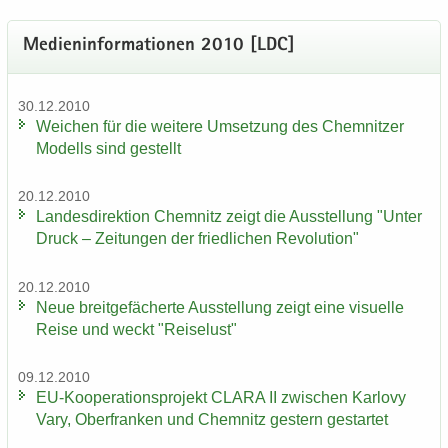
Me­di­en­in­for­ma­tio­nen 2010 [LDC]
30.12.2010
Wei­chen für die wei­te­re Um­set­zung des Chem­nit­zer
Mo­dells sind ge­stellt
20.12.2010
Lan­des­di­rek­ti­on Chem­nitz zeigt die Aus­stel­lung "Unter
Druck – Zei­tun­gen der fried­li­chen Re­vo­lu­ti­on"
20.12.2010
Neue breit­ge­fä­cher­te Aus­stel­lung zeigt eine vi­su­el­le
Reise und weckt "Rei­se­lust"
09.12.2010
EU-​Kooperationsprojekt CLARA II zwi­schen Kar­lo­vy
Vary, Ober­fran­ken und Chem­nitz ges­tern ge­star­tet