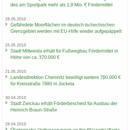
des am Sport­park mehr als 1,9 Mio. € För­der­mit­tel
28.05.2010
Ge­fähr­de­te Moor­flä­chen im deutsch-​tschechischen
Grenz­ge­biet wer­den mit EU-​Hilfe wie­der auf­ge­päp­pelt
25.05.2010
Stadt Mitt­wei­da er­hält für Fuß­weg­bau För­der­mit­tel in
Höhe von ca. 370.000 €
21.05.2010
Lan­des­di­rek­ti­on Chem­nitz be­wil­ligt wei­te­re 760.000 €
für Kreis­stra­ße 7880 in Jo­cke­ta
30.04.2010
Stadt Zwi­ckau er­hält För­der­be­scheid für Aus­bau der
Heinrich-​Braun-Straße
28.04.2010
Öko­lo­gi­sche Ver­bes­se­run­gen an der Was­ser­kraft­an­la­