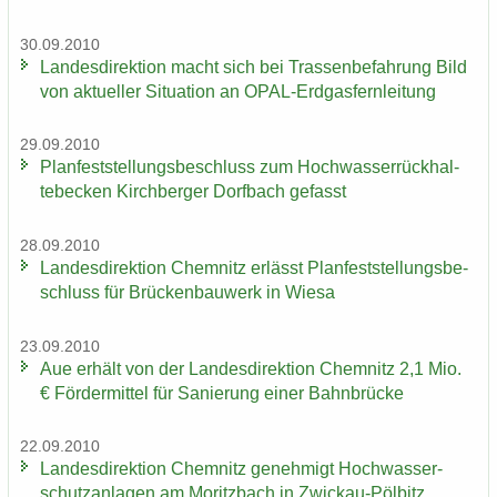
30.09.2010
Lan­des­di­rek­ti­on macht sich bei Tras­sen­be­fah­rung Bild
von ak­tu­el­ler Si­tua­ti­on an OPAL-​Erdgasfernleitung
29.09.2010
Plan­fest­stel­lungs­be­schluss zum Hoch­was­ser­rück­hal­
te­be­cken Kirch­ber­ger Dorf­bach ge­fasst
28.09.2010
Lan­des­di­rek­ti­on Chem­nitz er­lässt Plan­fest­stel­lungs­be­
schluss für Brü­cken­bau­werk in Wiesa
23.09.2010
Aue er­hält von der Lan­des­di­rek­ti­on Chem­nitz 2,1 Mio.
€ För­der­mit­tel für Sa­nie­rung einer Bahn­brü­cke
22.09.2010
Lan­des­di­rek­ti­on Chem­nitz ge­neh­migt Hoch­was­ser­
schutz­an­la­gen am Mo­ritz­bach in Zwickau-​Pölbitz