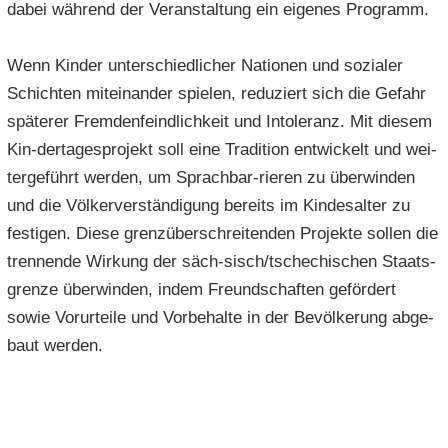
dabei wäh­rend der Ver­an­stal­tung ein ei­ge­nes Pro­gramm.
Wenn Kin­der un­ter­schied­li­cher Na­tio­nen und so­zia­ler
Schich­ten mit­ein­an­der spie­len, re­du­ziert sich die Ge­fahr
spä­te­rer Frem­den­feind­lich­keit und In­to­le­ranz. Mit die­sem
Kin-​dertagesprojekt soll eine Tra­di­ti­on ent­wi­ckelt und wei­
ter­ge­führt wer­den, um Sprachbar-​rieren zu über­win­den
und die Völ­ker­ver­stän­di­gung be­reits im Kin­des­al­ter zu
fes­ti­gen. Diese grenz­über­schrei­ten­den Pro­jek­te sol­len die
tren­nen­de Wir­kung der säch-​sisch/tsche­chi­schen Staats­
gren­ze über­win­den, indem Freund­schaf­ten ge­för­dert
sowie Vor­ur­tei­le und Vor­be­hal­te in der Be­völ­ke­rung ab­ge­
baut wer­den.