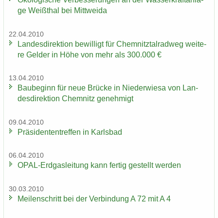
ge Weiß­thal bei Mitt­wei­da
22.04.2010
Lan­des­di­rek­ti­on be­wil­ligt für Chem­nitz­tal­rad­weg wei­te­
re Gel­der in Höhe von mehr als 300.000 €
13.04.2010
Bau­be­ginn für neue Brü­cke in Nie­der­wie­sa von Lan­
des­di­rek­ti­on Chem­nitz ge­neh­migt
09.04.2010
Prä­si­den­ten­tref­fen in Karls­bad
06.04.2010
OPAL-​Erdgasleitung kann fer­tig ge­stellt wer­den
30.03.2010
Mei­len­schritt bei der Ver­bin­dung A 72 mit A 4