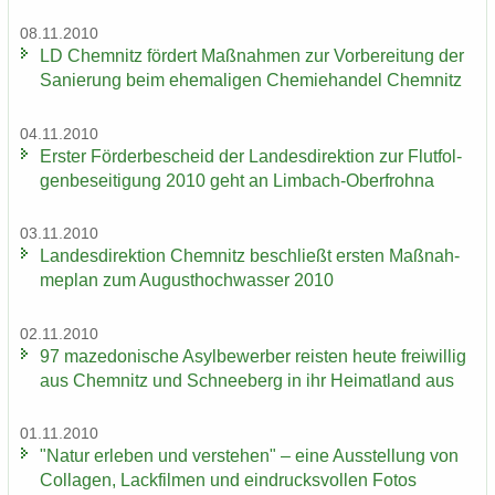
08.11.2010
LD Chem­nitz för­dert Maß­nah­men zur Vor­be­rei­tung der
Sa­nie­rung beim ehe­ma­li­gen Che­mie­han­del Chem­nitz
04.11.2010
Ers­ter För­der­be­scheid der Lan­des­di­rek­ti­on zur Flut­fol­
gen­be­sei­ti­gung 2010 geht an Limbach-​Oberfrohna
03.11.2010
Lan­des­di­rek­ti­on Chem­nitz be­schließt ers­ten Maß­nah­
me­plan zum Au­gust­hoch­was­ser 2010
02.11.2010
97 ma­ze­do­ni­sche Asyl­be­wer­ber reis­ten heute frei­wil­lig
aus Chem­nitz und Schnee­berg in ihr Hei­mat­land aus
01.11.2010
"Natur er­le­ben und ver­ste­hen" – eine Aus­stel­lung von
Col­la­gen, Lack­fil­men und ein­drucks­vol­len Fotos