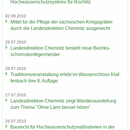
Hoch­was­ser­schutz­sys­tems für Roch­litz
02.08.2010
Mit­tel für die Pfle­ge der säch­si­schen Kriegs­grä­ber
durch die Lan­des­di­rek­ti­on Chem­nitz aus­ge­reicht
29.07.2010
Lan­des­di­rek­ti­on Chem­nitz be­stellt neue Be­zirks­
schorn­stein­fe­ger­meis­ter
28.07.2010
Tra­di­ti­ons­ver­an­stal­tung er­lebt im Was­ser­schloss Klaf­
fen­bach ihre 8. Auf­la­ge
27.07.2010
Lan­des­di­rek­ti­on Chem­nitz zeigt Wan­der­aus­stel­lung
zum Thema "Ohne Lärm bes­ser hören"
26.07.2010
Bau­recht für Hoch­was­ser­schutz­maß­nah­men in der