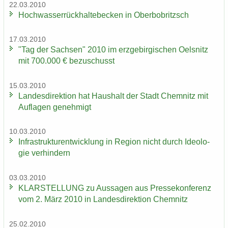
22.03.2010
Hoch­was­ser­rück­hal­te­be­cken in Ober­bobritzsch
17.03.2010
"Tag der Sach­sen" 2010 im erz­ge­bir­gi­schen Oels­nitz
mit 700.000 € be­zu­schusst
15.03.2010
Lan­des­di­rek­ti­on hat Haus­halt der Stadt Chem­nitz mit
Auf­la­gen ge­neh­migt
10.03.2010
In­fra­struk­tur­ent­wick­lung in Re­gi­on nicht durch Ideo­lo­
gie ver­hin­dern
03.03.2010
KLAR­STEL­LUNG zu Aus­sa­gen aus Pres­se­kon­fe­renz
vom 2. März 2010 in Lan­des­di­rek­ti­on Chem­nitz
25.02.2010