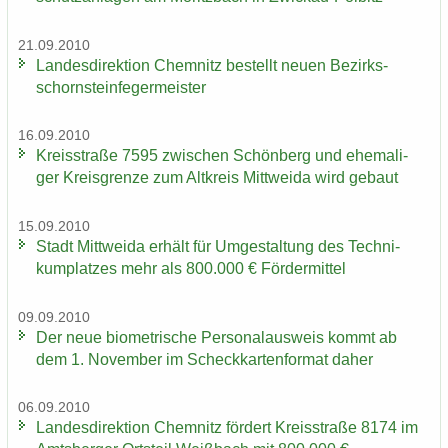
21.09.2010
Lan­des­di­rek­ti­on Chem­nitz be­stellt neuen Be­zirks­
schorn­stein­fe­ger­meis­ter
16.09.2010
Kreis­stra­ße 7595 zwi­schen Schön­berg und ehe­ma­li­
ger Kreis­gren­ze zum Alt­kreis Mitt­wei­da wird ge­baut
15.09.2010
Stadt Mitt­wei­da er­hält für Um­ge­stal­tung des Tech­ni­
kum­plat­zes mehr als 800.000 € För­der­mit­tel
09.09.2010
Der neue bio­me­tri­sche Per­so­nal­aus­weis kommt ab
dem 1. No­vem­ber im Scheck­kar­ten­for­mat daher
06.09.2010
Lan­des­di­rek­ti­on Chem­nitz för­dert Kreis­stra­ße 8174 im