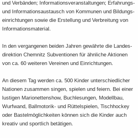
und Ver­bän­den; In­for­ma­ti­ons­ver­an­stal­tun­gen; Erfahrungs-​
und In­for­ma­ti­ons­aus­tausch von Kom­mu­nen und Bil­dungs­
ein­rich­tun­gen sowie die Er­stel­lung und Ver­brei­tung von
In­for­ma­ti­ons­ma­te­ri­al.
In den ver­gan­ge­nen bei­den Jah­ren ge­währ­te die Lan­des­
di­rek­ti­on Chem­nitz Sub­ven­tio­nen für ähn­li­che Ak­tio­nen
von ca. 60 wei­te­ren Ver­ei­nen und Ein­rich­tun­gen.
An die­sem Tag wer­den ca. 500 Kin­der un­ter­schied­li­cher
Na­tio­nen zu­sam­men sin­gen, spie­len und fei­ern. Bei einer
lus­ti­gen Ma­rio­net­ten­show, Buch­le­sun­gen, Mo­dell­bau,
Wurf­wand, Ballmotorik-​ und Rüt­tel­spie­len, Tisch­ho­ckey
oder Bas­tel­mög­lich­kei­ten kön­nen sich die Kin­der auch
krea­tiv und sport­lich be­tä­ti­gen.