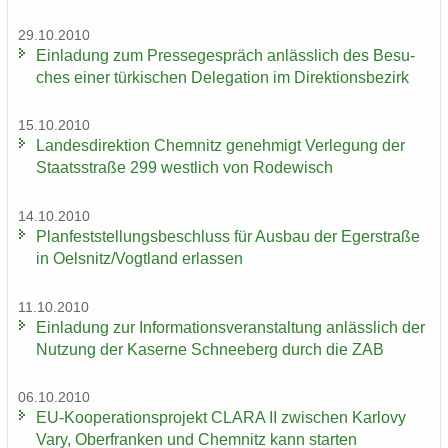
29.10.2010
Ein­la­dung zum Pres­se­ge­spräch an­läss­lich des Be­su­
ches einer tür­ki­schen De­le­ga­ti­on im Di­rek­ti­ons­be­zirk
15.10.2010
Lan­des­di­rek­ti­on Chem­nitz ge­neh­migt Ver­le­gung der
Staats­stra­ße 299 west­lich von Ro­de­wisch
14.10.2010
Plan­fest­stel­lungs­be­schluss für Aus­bau der Eger­stra­ße
in Oels­nitz/Vogt­land er­las­sen
11.10.2010
Ein­la­dung zur In­for­ma­ti­ons­ver­an­stal­tung an­läss­lich der
Nut­zung der Ka­ser­ne Schnee­berg durch die ZAB
06.10.2010
EU-​Kooperationsprojekt CLARA II zwi­schen Kar­lo­vy
Vary, Ober­fran­ken und Chem­nitz kann star­ten