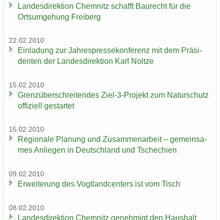
Lan­des­di­rek­ti­on Chem­nitz schafft Bau­recht für die
Orts­um­ge­hung Frei­berg
22.02.2010
Ein­la­dung zur Jah­res­pres­se­kon­fe­renz mit dem Prä­si­
den­ten der Lan­des­di­rek­ti­on Karl Nolt­ze
15.02.2010
Grenz­über­schrei­ten­des Ziel-3-​Projekt zum Na­tur­schutz
of­fi­zi­ell ge­star­tet
15.02.2010
Re­gio­na­le Pla­nung und Zu­sam­men­ar­beit – ge­mein­sa­
mes An­lie­gen in Deutsch­land und Tsche­chi­en
09.02.2010
Er­wei­te­rung des Vogt­land­cen­ters ist vom Tisch
08.02.2010
Lan­des­di­rek­ti­on Chem­nitz ge­neh­migt den Haus­halt