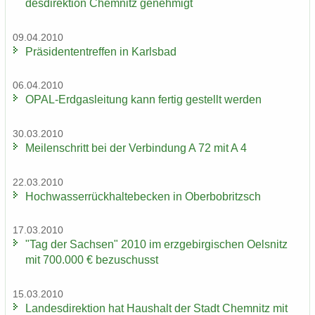
des­di­rek­ti­on Chem­nitz ge­neh­migt
09.04.2010
Prä­si­den­ten­tref­fen in Karls­bad
06.04.2010
OPAL-​Erdgasleitung kann fer­tig ge­stellt wer­den
30.03.2010
Mei­len­schritt bei der Ver­bin­dung A 72 mit A 4
22.03.2010
Hoch­was­ser­rück­hal­te­be­cken in Ober­bobritzsch
17.03.2010
"Tag der Sach­sen" 2010 im erz­ge­bir­gi­schen Oels­nitz
mit 700.000 € be­zu­schusst
15.03.2010
Lan­des­di­rek­ti­on hat Haus­halt der Stadt Chem­nitz mit