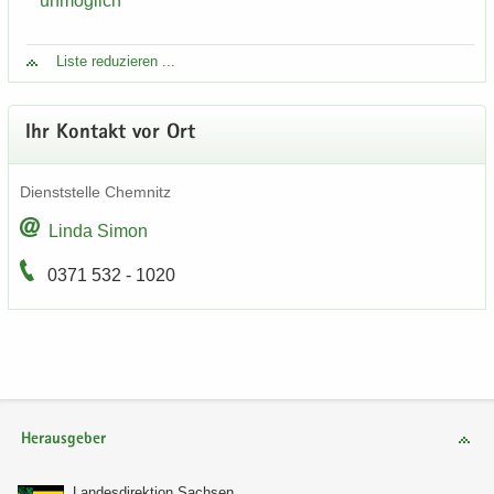
un­mög­lich
Liste re­du­zie­ren ...
Ihr Kon­takt vor Ort
Dienst­stel­le Chem­nitz
Linda Simon
0371 532 - 1020
Herausgeber
Lan­des­di­rek­ti­on Sach­sen