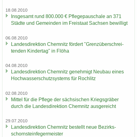
18.08.2010
Ins­ge­samt rund 800.000 € Pfle­ge­pau­scha­le an 371
Städ­te und Ge­mein­den im Frei­staat Sach­sen be­wil­ligt
06.08.2010
Lan­des­di­rek­ti­on Chem­nitz för­dert "Grenz­über­schrei­
ten­den Kin­der­tag" in Flöha
04.08.2010
Lan­des­di­rek­ti­on Chem­nitz ge­neh­migt Neu­bau eines
Hoch­was­ser­schutz­sys­tems für Roch­litz
02.08.2010
Mit­tel für die Pfle­ge der säch­si­schen Kriegs­grä­ber
durch die Lan­des­di­rek­ti­on Chem­nitz aus­ge­reicht
29.07.2010
Lan­des­di­rek­ti­on Chem­nitz be­stellt neue Be­zirks­
schorn­stein­fe­ger­meis­ter