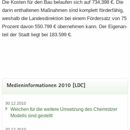
Die Kos­ten für den Bau be­lau­fen sich auf 734.398 €. Die
darin ent­hal­te­nen Maß­nah­men sind kom­plett för­der­fä­hig,
wes­halb die Lan­des­di­rek­ti­on bei einem För­der­satz von 75
Pro­zent davon 550.799 € über­neh­men kann. Der Ei­gen­an­
teil der Stadt liegt bei 183.599 €.
Me­di­en­in­for­ma­tio­nen 2010 [LDC]
30.12.2010
Wei­chen für die wei­te­re Um­set­zung des Chem­nit­zer
Mo­dells sind ge­stellt
20.12.2010