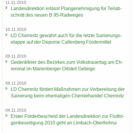
11.11.2010
Lan­des­di­rek­ti­on er­lässt Plan­ge­neh­mi­gung für Teil­ab­
schnitt des neuen B 95-​Radweges
10.11.2010
LD Chem­nitz ge­währt auch für die letz­te Sa­nie­rungs­
etap­pe auf der De­po­nie Cal­len­berg För­der­mit­tel
09.11.2010
Ge­denk­fei­er des Be­zir­kes zum Volks­trau­er­tag am Eh­
ren­mal im Ma­ri­en­ber­ger Orts­teil Ge­bir­ge
08.11.2010
LD Chem­nitz för­dert Maß­nah­men zur Vor­be­rei­tung der
Sa­nie­rung beim ehe­ma­li­gen Che­mie­han­del Chem­nitz
04.11.2010
Ers­ter För­der­be­scheid der Lan­des­di­rek­ti­on zur Flut­fol­
gen­be­sei­ti­gung 2010 geht an Limbach-​Oberfrohna