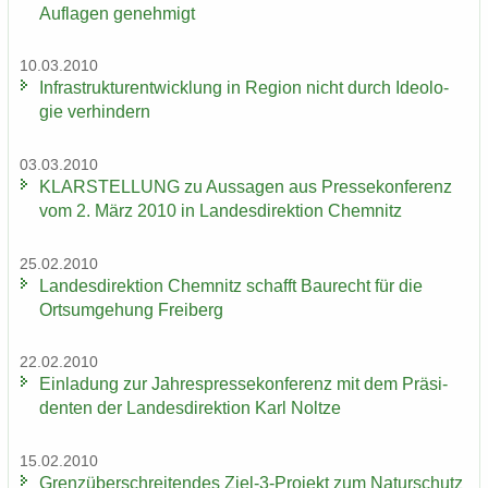
Auf­la­gen ge­neh­migt
10.03.2010
In­fra­struk­tur­ent­wick­lung in Re­gi­on nicht durch Ideo­lo­
gie ver­hin­dern
03.03.2010
KLAR­STEL­LUNG zu Aus­sa­gen aus Pres­se­kon­fe­renz
vom 2. März 2010 in Lan­des­di­rek­ti­on Chem­nitz
25.02.2010
Lan­des­di­rek­ti­on Chem­nitz schafft Bau­recht für die
Orts­um­ge­hung Frei­berg
22.02.2010
Ein­la­dung zur Jah­res­pres­se­kon­fe­renz mit dem Prä­si­
den­ten der Lan­des­di­rek­ti­on Karl Nolt­ze
15.02.2010
Grenz­über­schrei­ten­des Ziel-3-​Projekt zum Na­tur­schutz