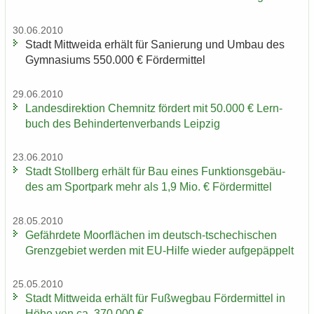
30.06.2010
Stadt Mitt­wei­da er­hält für Sa­nie­rung und Umbau des
Gym­na­si­ums 550.000 € För­der­mit­tel
29.06.2010
Lan­des­di­rek­ti­on Chem­nitz för­dert mit 50.000 € Lern­
buch des Be­hin­der­ten­ver­bands Leip­zig
23.06.2010
Stadt Stoll­berg er­hält für Bau eines Funk­ti­ons­ge­bäu­
des am Sport­park mehr als 1,9 Mio. € För­der­mit­tel
28.05.2010
Ge­fähr­de­te Moor­flä­chen im deutsch-​tschechischen
Grenz­ge­biet wer­den mit EU-​Hilfe wie­der auf­ge­päp­pelt
25.05.2010
Stadt Mitt­wei­da er­hält für Fuß­weg­bau För­der­mit­tel in
Höhe von ca. 370.000 €