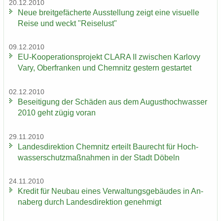
20.12.2010
Neue breit­ge­fä­cher­te Aus­stel­lung zeigt eine vi­su­el­le
Reise und weckt "Rei­se­lust"
09.12.2010
EU-​Kooperationsprojekt CLARA II zwi­schen Kar­lo­vy
Vary, Ober­fran­ken und Chem­nitz ges­tern ge­star­tet
02.12.2010
Be­sei­ti­gung der Schä­den aus dem Au­gust­hoch­was­ser
2010 geht zügig voran
29.11.2010
Lan­des­di­rek­ti­on Chem­nitz er­teilt Bau­recht für Hoch­
was­ser­schutz­maß­nah­men in der Stadt Dö­beln
24.11.2010
Kre­dit für Neu­bau eines Ver­wal­tungs­ge­bäu­des in An­
na­berg durch Lan­des­di­rek­ti­on ge­neh­migt