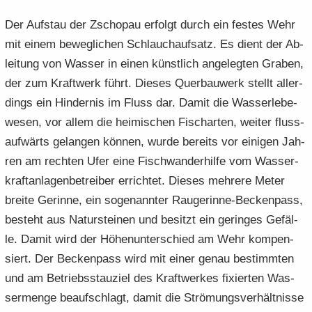
Der Auf­stau der Zscho­pau er­folgt durch ein fes­tes Wehr
mit einem be­weg­li­chen Schlauch­auf­satz. Es dient der Ab­
lei­tung von Was­ser in einen künst­lich an­ge­leg­ten Gra­ben,
der zum Kraft­werk führt. Die­ses Quer­bau­werk stellt al­ler­
dings ein Hin­der­nis im Fluss dar. Damit die Was­ser­le­be­
we­sen, vor allem die hei­mi­schen Fisch­ar­ten, wei­ter fluss­
auf­wärts ge­lan­gen kön­nen, wurde be­reits vor ei­ni­gen Jah­
ren am rech­ten Ufer eine Fisch­wan­der­hil­fe vom Was­ser­
kraft­an­la­gen­be­trei­ber er­rich­tet. Die­ses meh­re­re Meter
brei­te Ge­rin­ne, ein so­ge­nann­ter Raugerinne-​Beckenpass,
be­steht aus Na­tur­stei­nen und be­sitzt ein ge­rin­ges Ge­fäl­
le. Damit wird der Hö­hen­un­ter­schied am Wehr kom­pen­
siert. Der Be­cken­pass wird mit einer genau be­stimm­ten
und am Be­triebs­stau­ziel des Kraft­wer­kes fi­xier­ten Was­
ser­men­ge be­auf­schlagt, damit die Strö­mungs­ver­hält­nis­se