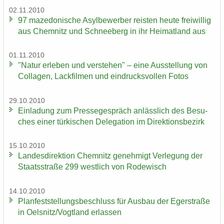
02.11.2010
97 ma­ze­do­ni­sche Asyl­be­wer­ber reis­ten heute frei­wil­lig
aus Chem­nitz und Schnee­berg in ihr Hei­mat­land aus
01.11.2010
"Natur er­le­ben und ver­ste­hen" – eine Aus­stel­lung von
Col­la­gen, Lack­fil­men und ein­drucks­vol­len Fotos
29.10.2010
Ein­la­dung zum Pres­se­ge­spräch an­läss­lich des Be­su­
ches einer tür­ki­schen De­le­ga­ti­on im Di­rek­ti­ons­be­zirk
15.10.2010
Lan­des­di­rek­ti­on Chem­nitz ge­neh­migt Ver­le­gung der
Staats­stra­ße 299 west­lich von Ro­de­wisch
14.10.2010
Plan­fest­stel­lungs­be­schluss für Aus­bau der Eger­stra­ße
in Oels­nitz/Vogt­land er­las­sen