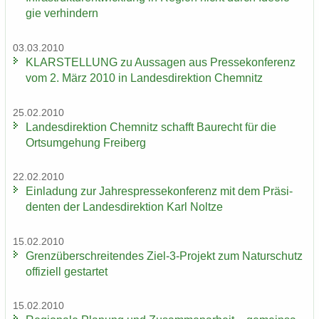
gie ver­hin­dern
03.03.2010
KLAR­STEL­LUNG zu Aus­sa­gen aus Pres­se­kon­fe­renz
vom 2. März 2010 in Lan­des­di­rek­ti­on Chem­nitz
25.02.2010
Lan­des­di­rek­ti­on Chem­nitz schafft Bau­recht für die
Orts­um­ge­hung Frei­berg
22.02.2010
Ein­la­dung zur Jah­res­pres­se­kon­fe­renz mit dem Prä­si­
den­ten der Lan­des­di­rek­ti­on Karl Nolt­ze
15.02.2010
Grenz­über­schrei­ten­des Ziel-3-​Projekt zum Na­tur­schutz
of­fi­zi­ell ge­star­tet
15.02.2010