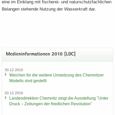
eine im Ein­klang mit fischerei-​ und na­tur­schutz­fach­li­chen
Be­lan­gen ste­hen­de Nut­zung der Was­ser­kraft dar.
Me­di­en­in­for­ma­tio­nen 2010 [LDC]
30.12.2010
Wei­chen für die wei­te­re Um­set­zung des Chem­nit­zer
Mo­dells sind ge­stellt
20.12.2010
Lan­des­di­rek­ti­on Chem­nitz zeigt die Aus­stel­lung "Unter
Druck – Zei­tun­gen der fried­li­chen Re­vo­lu­ti­on"