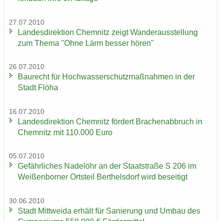
27.07.2010
Lan­des­di­rek­ti­on Chem­nitz zeigt Wan­der­aus­stel­lung
zum Thema "Ohne Lärm bes­ser hören"
26.07.2010
Bau­recht für Hoch­was­ser­schutz­maß­nah­men in der
Stadt Flöha
16.07.2010
Lan­des­di­rek­ti­on Chem­nitz för­dert Bra­chen­ab­bruch in
Chem­nitz mit 110.000 Euro
05.07.2010
Ge­fähr­li­ches Na­del­öhr an der Staat­stra­ße S 206 im
Wei­ßen­bor­ner Orts­teil Bert­hels­dorf wird be­sei­tigt
30.06.2010
Stadt Mitt­wei­da er­hält für Sa­nie­rung und Umbau des