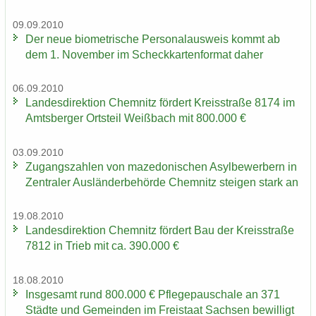
09.09.2010
Der neue bio­me­tri­sche Per­so­nal­aus­weis kommt ab
dem 1. No­vem­ber im Scheck­kar­ten­for­mat daher
06.09.2010
Lan­des­di­rek­ti­on Chem­nitz för­dert Kreis­stra­ße 8174 im
Amts­ber­ger Orts­teil Weiß­bach mit 800.000 €
03.09.2010
Zu­gangs­zah­len von ma­ze­do­ni­schen Asyl­be­wer­bern in
Zen­tra­ler Aus­län­der­be­hör­de Chem­nitz stei­gen stark an
19.08.2010
Lan­des­di­rek­ti­on Chem­nitz för­dert Bau der Kreis­stra­ße
7812 in Trieb mit ca. 390.000 €
18.08.2010
Ins­ge­samt rund 800.000 € Pfle­ge­pau­scha­le an 371
Städ­te und Ge­mein­den im Frei­staat Sach­sen be­wil­ligt