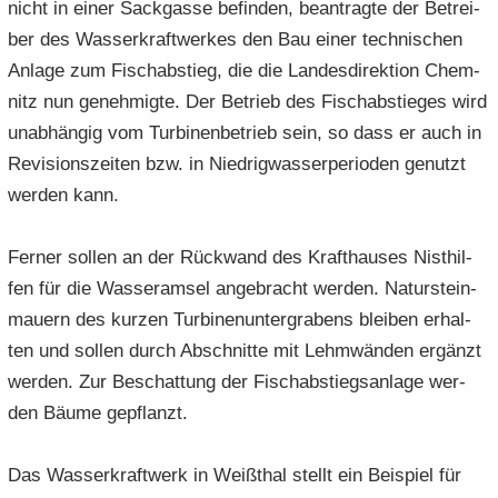
nicht in einer Sack­gas­se be­fin­den, be­an­trag­te der Be­trei­
ber des Was­ser­kraft­wer­kes den Bau einer tech­ni­schen
An­la­ge zum Fisch­ab­stieg, die die Lan­des­di­rek­ti­on Chem­
nitz nun ge­neh­mig­te. Der Be­trieb des Fisch­ab­stie­ges wird
un­ab­hän­gig vom Tur­bi­nen­be­trieb sein, so dass er auch in
Re­vi­si­ons­zei­ten bzw. in Nied­rig­was­ser­pe­ri­oden ge­nutzt
wer­den kann.
Fer­ner sol­len an der Rück­wand des Kraft­hau­ses Nist­hil­
fen für die Was­ser­am­sel an­ge­bracht wer­den. Na­tur­stein­
mau­ern des kur­zen Tur­bi­nen­un­ter­gra­bens blei­ben er­hal­
ten und sol­len durch Ab­schnit­te mit Lehm­wän­den er­gänzt
wer­den. Zur Be­schat­tung der Fisch­ab­stiegs­an­la­ge wer­
den Bäume ge­pflanzt.
Das Was­ser­kraft­werk in Weiß­thal stellt ein Bei­spiel für