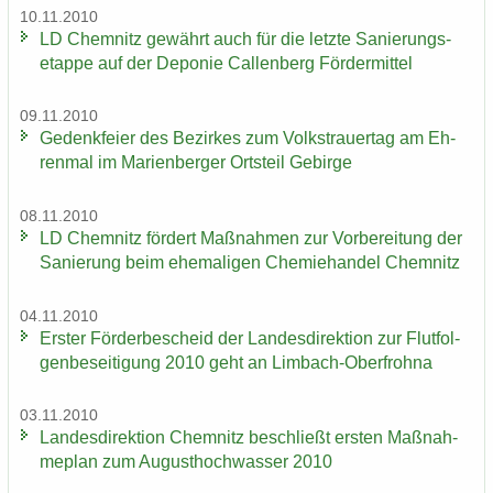
10.11.2010
LD Chem­nitz ge­währt auch für die letz­te Sa­nie­rungs­
etap­pe auf der De­po­nie Cal­len­berg För­der­mit­tel
09.11.2010
Ge­denk­fei­er des Be­zir­kes zum Volks­trau­er­tag am Eh­
ren­mal im Ma­ri­en­ber­ger Orts­teil Ge­bir­ge
08.11.2010
LD Chem­nitz för­dert Maß­nah­men zur Vor­be­rei­tung der
Sa­nie­rung beim ehe­ma­li­gen Che­mie­han­del Chem­nitz
04.11.2010
Ers­ter För­der­be­scheid der Lan­des­di­rek­ti­on zur Flut­fol­
gen­be­sei­ti­gung 2010 geht an Limbach-​Oberfrohna
03.11.2010
Lan­des­di­rek­ti­on Chem­nitz be­schließt ers­ten Maß­nah­
me­plan zum Au­gust­hoch­was­ser 2010