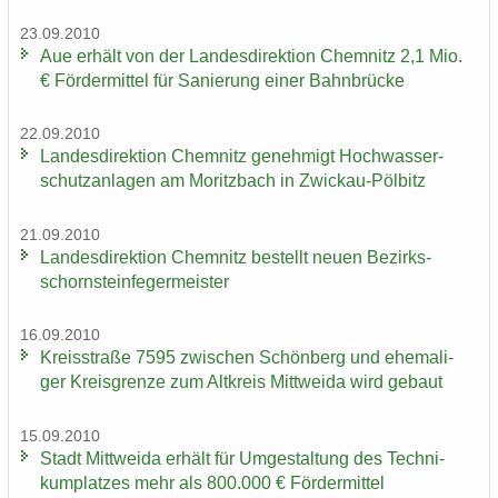
23.09.2010
Aue er­hält von der Lan­des­di­rek­ti­on Chem­nitz 2,1 Mio.
€ För­der­mit­tel für Sa­nie­rung einer Bahn­brü­cke
22.09.2010
Lan­des­di­rek­ti­on Chem­nitz ge­neh­migt Hoch­was­ser­
schutz­an­la­gen am Mo­ritz­bach in Zwickau-​Pölbitz
21.09.2010
Lan­des­di­rek­ti­on Chem­nitz be­stellt neuen Be­zirks­
schorn­stein­fe­ger­meis­ter
16.09.2010
Kreis­stra­ße 7595 zwi­schen Schön­berg und ehe­ma­li­
ger Kreis­gren­ze zum Alt­kreis Mitt­wei­da wird ge­baut
15.09.2010
Stadt Mitt­wei­da er­hält für Um­ge­stal­tung des Tech­ni­
kum­plat­zes mehr als 800.000 € För­der­mit­tel