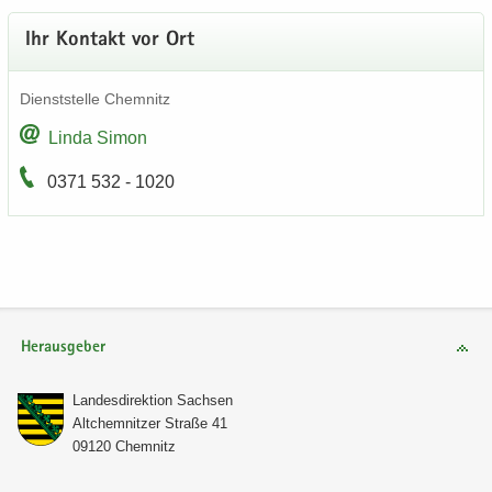
Ihr Kon­takt vor Ort
Dienst­stel­le Chem­nitz
Linda Simon
0371 532 - 1020
Herausgeber
Lan­des­di­rek­ti­on Sach­sen
Alt­chem­nit­zer Stra­ße 41
09120 Chem­nitz