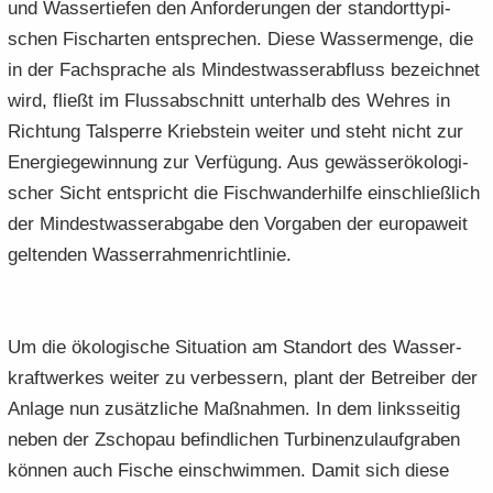
und Was­ser­tie­fen den An­for­de­run­gen der stand­ort­ty­pi­
schen Fisch­ar­ten ent­spre­chen. Diese Was­ser­men­ge, die
in der Fach­spra­che als Min­dest­was­ser­ab­fluss be­zeich­net
wird, fließt im Fluss­ab­schnitt un­ter­halb des Weh­res in
Rich­tung Tal­sper­re Krieb­stein wei­ter und steht nicht zur
En­er­gie­ge­win­nung zur Ver­fü­gung. Aus ge­wäs­ser­öko­lo­gi­
scher Sicht ent­spricht die Fisch­wan­der­hil­fe ein­schließ­lich
der Min­dest­was­ser­ab­ga­be den Vor­ga­ben der eu­ro­pa­weit
gel­ten­den Was­ser­rah­men­richt­li­nie.
Um die öko­lo­gi­sche Si­tua­ti­on am Stand­ort des Was­ser­
kraft­wer­kes wei­ter zu ver­bes­sern, plant der Be­trei­ber der
An­la­ge nun zu­sätz­li­che Maß­nah­men. In dem links­sei­tig
neben der Zscho­pau be­find­li­chen Tur­bi­nen­zu­lauf­gra­ben
kön­nen auch Fi­sche ein­schwim­men. Damit sich diese