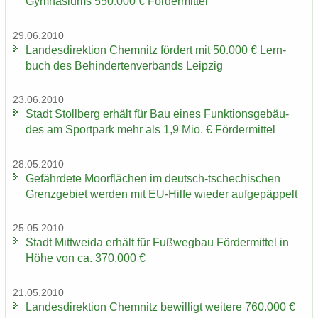
Gym­na­si­ums 550.000 € För­der­mit­tel
29.06.2010
Lan­des­di­rek­ti­on Chem­nitz för­dert mit 50.000 € Lern­
buch des Be­hin­der­ten­ver­bands Leip­zig
23.06.2010
Stadt Stoll­berg er­hält für Bau eines Funk­ti­ons­ge­bäu­
des am Sport­park mehr als 1,9 Mio. € För­der­mit­tel
28.05.2010
Ge­fähr­de­te Moor­flä­chen im deutsch-​tschechischen
Grenz­ge­biet wer­den mit EU-​Hilfe wie­der auf­ge­päp­pelt
25.05.2010
Stadt Mitt­wei­da er­hält für Fuß­weg­bau För­der­mit­tel in
Höhe von ca. 370.000 €
21.05.2010
Lan­des­di­rek­ti­on Chem­nitz be­wil­ligt wei­te­re 760.000 €