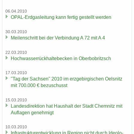
06.04.2010
OPAL-​Erdgasleitung kann fer­tig ge­stellt wer­den
30.03.2010
Mei­len­schritt bei der Ver­bin­dung A 72 mit A 4
22.03.2010
Hoch­was­ser­rück­hal­te­be­cken in Ober­bobritzsch
17.03.2010
"Tag der Sach­sen" 2010 im erz­ge­bir­gi­schen Oels­nitz
mit 700.000 € be­zu­schusst
15.03.2010
Lan­des­di­rek­ti­on hat Haus­halt der Stadt Chem­nitz mit
Auf­la­gen ge­neh­migt
10.03.2010
In­fra­struk­tur­ent­wick­lung in Re­gi­on nicht durch Ideo­lo­