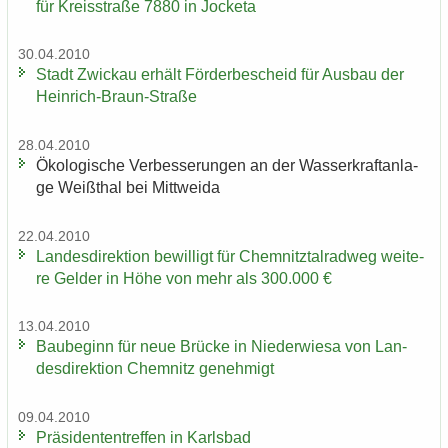
für Kreis­stra­ße 7880 in Jo­cke­ta
30.04.2010
Stadt Zwi­ckau er­hält För­der­be­scheid für Aus­bau der
Heinrich-​Braun-Straße
28.04.2010
Öko­lo­gi­sche Ver­bes­se­run­gen an der Was­ser­kraft­an­la­
ge Weiß­thal bei Mitt­wei­da
22.04.2010
Lan­des­di­rek­ti­on be­wil­ligt für Chem­nitz­tal­rad­weg wei­te­
re Gel­der in Höhe von mehr als 300.000 €
13.04.2010
Bau­be­ginn für neue Brü­cke in Nie­der­wie­sa von Lan­
des­di­rek­ti­on Chem­nitz ge­neh­migt
09.04.2010
Prä­si­den­ten­tref­fen in Karls­bad