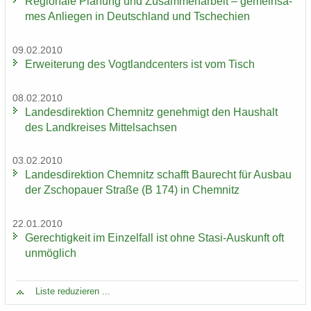
Re­gio­na­le Pla­nung und Zu­sam­men­ar­beit – ge­mein­sa­
mes An­lie­gen in Deutsch­land und Tsche­chi­en
09.02.2010
Er­wei­te­rung des Vogt­land­cen­ters ist vom Tisch
08.02.2010
Lan­des­di­rek­ti­on Chem­nitz ge­neh­migt den Haus­halt
des Land­krei­ses Mit­tel­sach­sen
03.02.2010
Lan­des­di­rek­ti­on Chem­nitz schafft Bau­recht für Aus­bau
der Zscho­pau­er Stra­ße (B 174) in Chem­nitz
22.01.2010
Ge­rech­tig­keit im Ein­zel­fall ist ohne Stasi-​Auskunft oft
un­mög­lich
Liste re­du­zie­ren ...