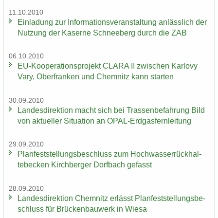
11.10.2010
Ein­la­dung zur In­for­ma­ti­ons­ver­an­stal­tung an­läss­lich der
Nut­zung der Ka­ser­ne Schnee­berg durch die ZAB
06.10.2010
EU-​Kooperationsprojekt CLARA II zwi­schen Kar­lo­vy
Vary, Ober­fran­ken und Chem­nitz kann star­ten
30.09.2010
Lan­des­di­rek­ti­on macht sich bei Tras­sen­be­fah­rung Bild
von ak­tu­el­ler Si­tua­ti­on an OPAL-​Erdgasfernleitung
29.09.2010
Plan­fest­stel­lungs­be­schluss zum Hoch­was­ser­rück­hal­
te­be­cken Kirch­ber­ger Dorf­bach ge­fasst
28.09.2010
Lan­des­di­rek­ti­on Chem­nitz er­lässt Plan­fest­stel­lungs­be­
schluss für Brü­cken­bau­werk in Wiesa