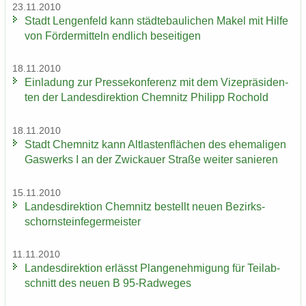
23.11.2010
Stadt Len­gen­feld kann städ­te­bau­li­chen Makel mit Hilfe
von För­der­mit­teln end­lich be­sei­ti­gen
18.11.2010
Ein­la­dung zur Pres­se­kon­fe­renz mit dem Vi­ze­prä­si­den­
ten der Lan­des­di­rek­ti­on Chem­nitz Phil­ipp Ro­chold
18.11.2010
Stadt Chem­nitz kann Alt­las­ten­flä­chen des ehe­ma­li­gen
Gas­werks I an der Zwi­ckau­er Stra­ße wei­ter sa­nie­ren
15.11.2010
Lan­des­di­rek­ti­on Chem­nitz be­stellt neuen Be­zirks­
schorn­stein­fe­ger­meis­ter
11.11.2010
Lan­des­di­rek­ti­on er­lässt Plan­ge­neh­mi­gung für Teil­ab­
schnitt des neuen B 95-​Radweges