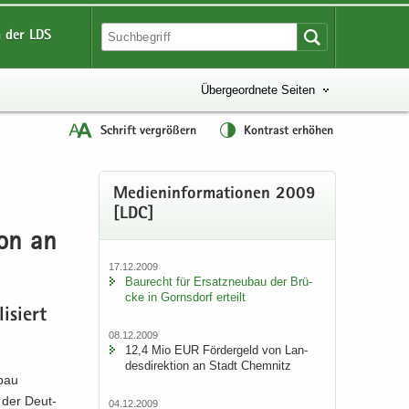
 der LDS
Übergeordnete Seiten
Schrift vergrößern
Kontrast erhöhen
Me­di­en­in­for­ma­tio­nen 2009
[LDC]
­on an
17.12.2009
Bau­recht für Er­satz­neu­bau der Brü­
cke in Gorns­dorf er­teilt
­siert
08.12.2009
12,4 Mio EUR För­der­geld von Lan­
des­di­rek­ti­on an Stadt Chem­nitz
mbau
n der Deut­
04.12.2009