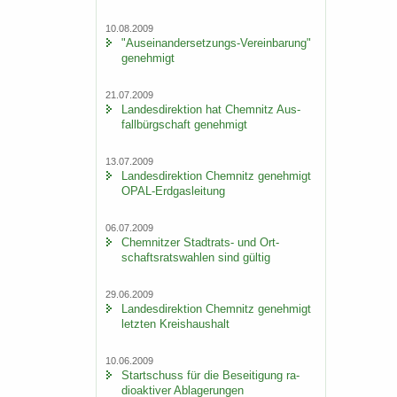
10.08.2009
"Auseinandersetzungs-​Vereinbarung"
ge­neh­migt
21.07.2009
Lan­des­di­rek­ti­on hat Chem­nitz Aus­
fall­bürg­schaft ge­neh­migt
13.07.2009
Lan­des­di­rek­ti­on Chem­nitz ge­neh­migt
OPAL-​Erdgasleitung
06.07.2009
Chem­nit­zer Stadtrats-​ und Ort­
schafts­rats­wah­len sind gül­tig
29.06.2009
Lan­des­di­rek­ti­on Chem­nitz ge­neh­migt
letz­ten Kreis­haus­halt
10.06.2009
Start­schuss für die Be­sei­ti­gung ra­
dio­ak­ti­ver Ab­la­ge­run­gen