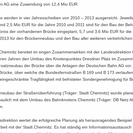
n AG eine Zu­wen­dung von 12,4 Mio EUR.
ge wer­den in vier Jah­res­schei­ben von 2010 – 2013 aus­ge­reicht. Je­weil
d 2,5 Mio EUR für die Jahre 2010 und 2011 sind für den Bau der Be­hel
­riss der vor­han­de­nen Brü­cke ein­ge­plant, 5,7 und 3,6 Mio EUR für die
013 für den Brü­cken­neu­bau und den Bau aller wei­te­ren ver­kehr­li­chen 
hem­nitz be­rei­tet im engen Zu­sam­men­wir­ken mit der Lan­des­di­rek­ti­on
e­ren Jah­ren den Umbau des Kno­ten­punk­tes Dresd­ner Platz im Zu­sam
­satz­neu­bau der Brü­cke über die An­la­gen der Deut­schen Bahn AG vor.
Brü­cke, über wel­che die Bun­des­fern­stra­ßen B 169 und B 173 ver­lau­fen
in­ge­schränk­te Trag­fä­hig­keit mit be­fris­te­ter Son­der­ge­neh­mi­gung für 
­neu­bau der Stra­ßen­über­füh­rung (Trä­ger: Stadt Chem­nitz) wurde pla­n
bau­lich mit dem Umbau des Bahn­kno­tens Chem­nitz (Trä­ger: DB Netz A
en.
­di­rek­ti­on wer­tet die er­folg­rei­che Pla­nung als her­aus­ra­gen­des Bei­spie
beit mit der Stadt Chem­nitz. Es hat stän­dig ein In­for­ma­ti­ons­aus­tausch 