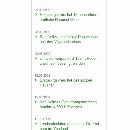
05.06.2009
Erz­ge­birgs­kreis hat 13 neue eh­ren­
amt­li­che Na­tur­schüt­zer
28.05.2009
Karl Nolt­ze ge­neh­migt Dop­pel­haus­
halt des Vogt­land­krei­ses
26.05.2009
Un­fall­schwer­punkt B 169 in Ro­de­
wisch soll be­sei­tigt wer­den
25.05.2009
Erz­ge­birgs­kreis hat be­stä­tig­ten
Haus­halt
15.05.2009
Karl Nolt­zes Ge­burts­tags­emp­fang
brach­te 4.300 € Spen­den
11.05.2009
Lan­des­di­rek­ti­on ge­neh­migt OU Frei­
berg im Vogt­land