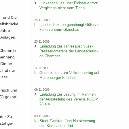
Lü­cken­schluss über Flöhaaue trotz
Ver­gleichs nicht vom Tisch
s rund 0,6
24.11.2009
fs­brü­cke
Lan­des­di­rek­ti­on ge­neh­migt Gü­ter­ver­
kehrs­zen­trum Glauch­au
 Jahre
An­la­gen.
23.11.2009
Ein­la­dung zur Jahresabschluss-​
 Chem­nitz
Pressekonferenz der Lan­des­di­rek­ti­
on Chem­nitz
­men­hang
 Die be­
11.11.2009
, hat nur
Ge­denk­fei­er zum Volks­trau­er­tag auf
Busse.
Ma­ri­en­ber­ger Fried­hof
09.11.2009
e­risch und
Ein­la­dung zur Le­sung im Rah­men
G) ge­kop­
der Aus­stel­lung des Ver­eins ROOM
28 e.V.
03.11.2009
l der Zu­
Stadt Zwi­ckau führt Not­si­che­rung
statt­ge­
des Korn­hau­ses fort