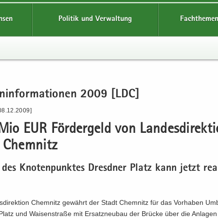
hsen
Politik und Verwaltung
Fachthemen
en­in­for­ma­tio­nen 2009 [LDC]
08.12.2009]
io EUR För­der­geld von Lan­des­di­rek­ti
 Chem­nitz
es Kno­ten­punk­tes Dresd­ner Platz kann jetzt rea­li
s­di­rek­ti­on Chem­nitz ge­währt der Stadt Chem­nitz für das Vor­ha­ben U
Platz und Wai­sen­stra­ße mit Er­satz­neu­bau der Brü­cke über die An­la­ge