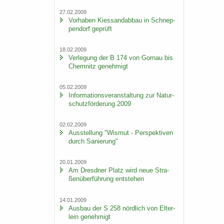
27.02.2009
Vor­ha­ben Kies­sand­ab­bau in Schnep­
pen­dorf ge­prüft
18.02.2009
Ver­le­gung der B 174 von Gorn­au bis
Chem­nitz ge­neh­migt
05.02.2009
In­for­ma­ti­ons­ver­an­stal­tung zur Na­tur­
schutz­för­de­rung 2009
02.02.2009
Aus­stel­lung "Wis­mut - Per­spek­ti­ven
durch Sa­nie­rung"
20.01.2009
Am Dresd­ner Platz wird neue Stra­
ßen­über­füh­rung ent­ste­hen
14.01.2009
Aus­bau der S 258 nörd­lich von El­ter­
lein ge­neh­migt