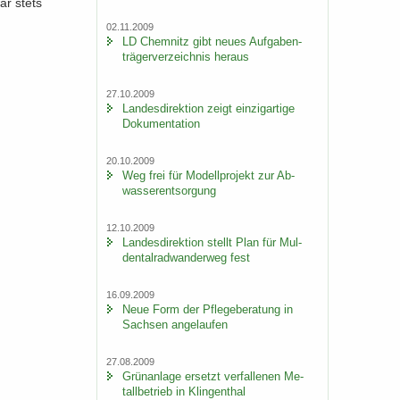
war stets
02.11.2009
LD Chem­nitz gibt neues Auf­ga­ben­
trä­ger­ver­zeich­nis her­aus
27.10.2009
Lan­des­di­rek­ti­on zeigt ein­zig­ar­ti­ge
Do­ku­men­ta­ti­on
20.10.2009
Weg frei für Mo­dell­pro­jekt zur Ab­
was­ser­ent­sor­gung
12.10.2009
Lan­des­di­rek­ti­on stellt Plan für Mul­
den­tal­rad­wan­der­weg fest
16.09.2009
Neue Form der Pfle­ge­be­ra­tung in
Sach­sen an­ge­lau­fen
27.08.2009
Grün­an­la­ge er­setzt ver­fal­le­nen Me­
tall­be­trieb in Klin­gen­thal