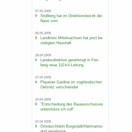
07.05.2009
Stoll­berg hat im Di­rek­ti­ons­be­zirk die
Nase vorn
06.05.2009
Land­kreis Mit­tel­sach­sen hat jetzt be­
stä­tig­ten Haus­halt
28.04.2009
Lan­des­di­rek­ti­on ge­neh­migt in Frei­
berg neue 110-​kV-Leitung
27.04.2009
Plaue­ner Gar­di­ne im vogt­län­di­schen
Oels­nitz ver­schwin­det
24.04.2009
"Ent­schei­dung des Bau­aus­schus­ses
un­ter­stüt­ze ich voll"
22.04.2009
Orts­durch­fahrt Burg­städt/Hart­manns­
dorf ge­neh­migt