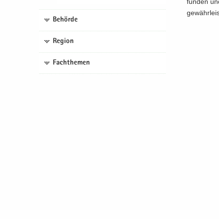
fun­den und
ge­währ­leis
Behörde
Region
Fachthemen