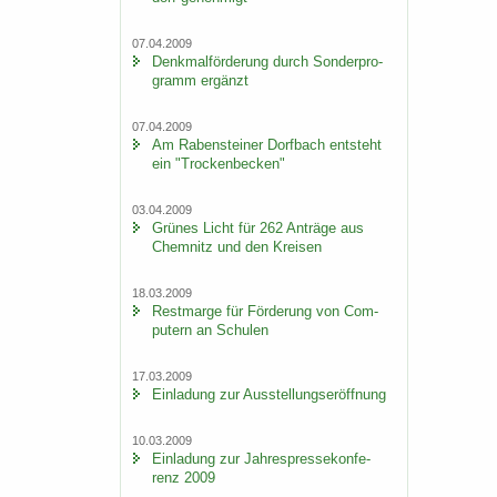
07.04.2009
Denk­mal­för­de­rung durch Son­der­pro­
gramm er­gänzt
07.04.2009
Am Ra­ben­stei­ner Dorf­bach ent­steht
ein "Tro­cken­be­cken"
03.04.2009
Grü­nes Licht für 262 An­trä­ge aus
Chem­nitz und den Krei­sen
18.03.2009
Rest­mar­ge für För­de­rung von Com­
pu­tern an Schu­len
17.03.2009
Ein­la­dung zur Aus­stel­lungs­er­öff­nung
10.03.2009
Ein­la­dung zur Jah­res­pres­se­kon­fe­
renz 2009