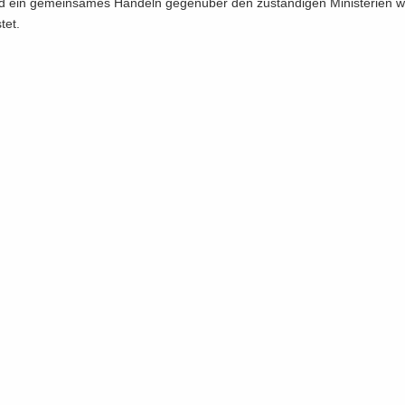
 ein ge­mein­sa­mes Han­deln ge­gen­über den zu­stän­di­gen Mi­nis­te­ri­en 
­tet.