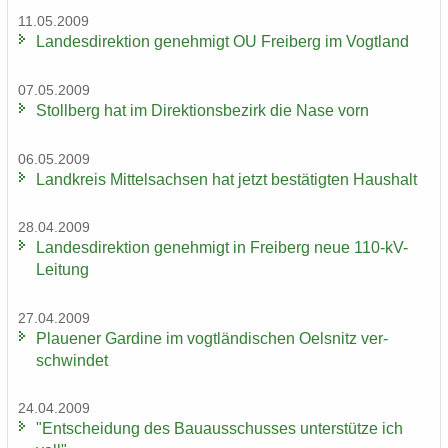
11.05.2009
Lan­des­di­rek­ti­on ge­neh­migt OU Frei­berg im Vogt­land
07.05.2009
Stoll­berg hat im Di­rek­ti­ons­be­zirk die Nase vorn
06.05.2009
Land­kreis Mit­tel­sach­sen hat jetzt be­stä­tig­ten Haus­halt
28.04.2009
Lan­des­di­rek­ti­on ge­neh­migt in Frei­berg neue 110-​kV-
Leitung
27.04.2009
Plaue­ner Gar­di­ne im vogt­län­di­schen Oels­nitz ver­
schwin­det
24.04.2009
"Ent­schei­dung des Bau­aus­schus­ses un­ter­stüt­ze ich