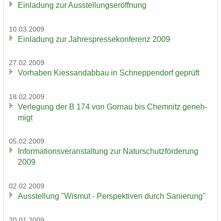
Ein­la­dung zur Aus­stel­lungs­er­öff­nung
10.03.2009
Ein­la­dung zur Jah­res­pres­se­kon­fe­renz 2009
27.02.2009
Vor­ha­ben Kies­sand­ab­bau in Schnep­pen­dorf ge­prüft
18.02.2009
Ver­le­gung der B 174 von Gorn­au bis Chem­nitz ge­neh­
migt
05.02.2009
In­for­ma­ti­ons­ver­an­stal­tung zur Na­tur­schutz­för­de­rung
2009
02.02.2009
Aus­stel­lung "Wis­mut - Per­spek­ti­ven durch Sa­nie­rung"
20.01.2009