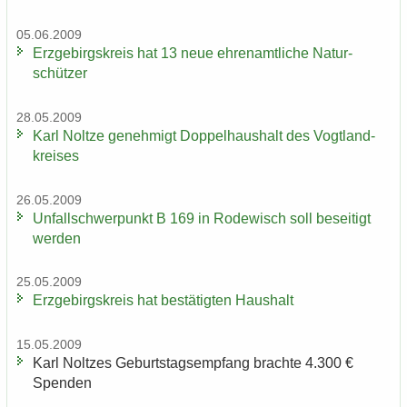
05.06.2009
Erz­ge­birgs­kreis hat 13 neue eh­ren­amt­li­che Na­tur­
schüt­zer
28.05.2009
Karl Nolt­ze ge­neh­migt Dop­pel­haus­halt des Vogt­land­
krei­ses
26.05.2009
Un­fall­schwer­punkt B 169 in Ro­de­wisch soll be­sei­tigt
wer­den
25.05.2009
Erz­ge­birgs­kreis hat be­stä­tig­ten Haus­halt
15.05.2009
Karl Nolt­zes Ge­burts­tags­emp­fang brach­te 4.300 €
Spen­den