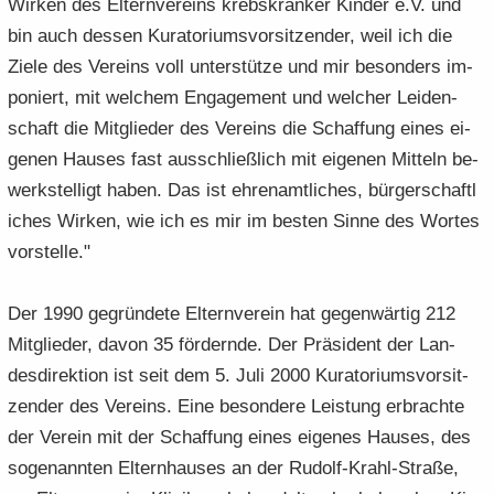
Wir­ken des El­tern­ver­eins krebs­kran­ker Kin­der e.V. und
bin auch des­sen Ku­ra­to­ri­ums­vor­sit­zen­der, weil ich die
Ziele des Ver­eins voll un­ter­stüt­ze und mir be­son­ders im­
po­niert, mit wel­chem En­ga­ge­ment und wel­cher Lei­den­
schaft die Mit­glie­der des Ver­eins die Schaf­fung eines ei­
ge­nen Hau­ses fast aus­schließ­lich mit ei­ge­nen Mit­teln be­
werk­stel­ligt haben. Das ist eh­ren­amt­li­ches, bür­ger­schaft­l
i­ches Wir­ken, wie ich es mir im bes­ten Sinne des Wor­tes
vor­stel­le."
Der 1990 ge­grün­de­te El­tern­ver­ein hat ge­gen­wär­tig 212
Mit­glie­der, davon 35 för­dern­de. Der Prä­si­dent der Lan­
des­di­rek­ti­on ist seit dem 5. Juli 2000 Ku­ra­to­ri­ums­vor­sit­
zen­der des Ver­eins. Eine be­son­de­re Leis­tung er­brach­te
der Ver­ein mit der Schaf­fung eines ei­ge­nes Hau­ses, des
so­ge­nann­ten El­tern­hau­ses an der Rudolf-​Krahl-Straße,