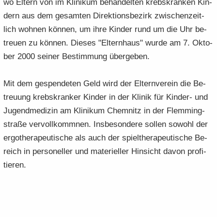
wo El­tern von im Kli­ni­kum be­han­del­ten krebs­kran­ken Kin­
dern aus dem ge­sam­ten Di­rek­ti­ons­be­zirk zwi­schen­zeit­
lich woh­nen kön­nen, um ihre Kin­der rund um die Uhr be­
treu­en zu kön­nen. Die­ses "El­tern­haus" wurde am 7. Ok­to­
ber 2000 sei­ner Be­stim­mung über­ge­ben.
Mit dem ge­spen­de­ten Geld wird der El­tern­ver­ein die Be­
treu­ung krebs­kran­ker Kin­der in der Kli­nik für Kinder-​ und
Ju­gend­me­di­zin am Kli­ni­kum Chem­nitz in der Flem­ming­
stra­ße ver­voll­komm­nen. Ins­be­son­de­re sol­len so­wohl der
er­go­the­ra­peu­ti­sche als auch der spiel­the­ra­peu­ti­sche Be­
reich in per­so­nel­ler und ma­te­ri­el­ler Hin­sicht davon pro­fi­
tie­ren.