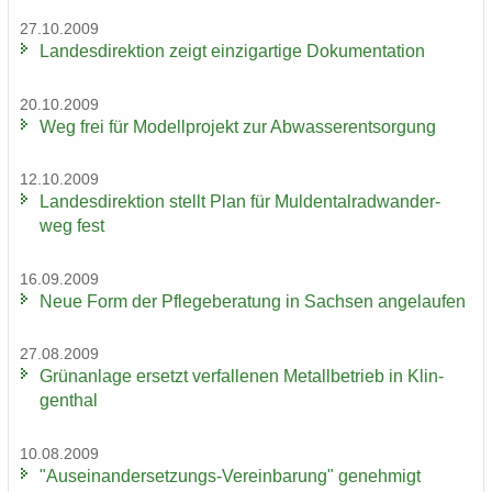
27.10.2009
Lan­des­di­rek­ti­on zeigt ein­zig­ar­ti­ge Do­ku­men­ta­ti­on
20.10.2009
Weg frei für Mo­dell­pro­jekt zur Ab­was­ser­ent­sor­gung
12.10.2009
Lan­des­di­rek­ti­on stellt Plan für Mul­den­tal­rad­wan­der­
weg fest
16.09.2009
Neue Form der Pfle­ge­be­ra­tung in Sach­sen an­ge­lau­fen
27.08.2009
Grün­an­la­ge er­setzt ver­fal­le­nen Me­tall­be­trieb in Klin­
gen­thal
10.08.2009
"Auseinandersetzungs-​Vereinbarung" ge­neh­migt