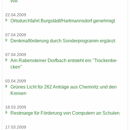
voll"
22.04.2009
Orts­durch­fahrt Burg­städt/Hart­manns­dorf ge­neh­migt
07.04.2009
Denk­mal­för­de­rung durch Son­der­pro­gramm er­gänzt
07.04.2009
Am Ra­ben­stei­ner Dorf­bach ent­steht ein "Tro­cken­be­
cken"
03.04.2009
Grü­nes Licht für 262 An­trä­ge aus Chem­nitz und den
Krei­sen
18.03.2009
Rest­mar­ge für För­de­rung von Com­pu­tern an Schu­len
17.03.2009