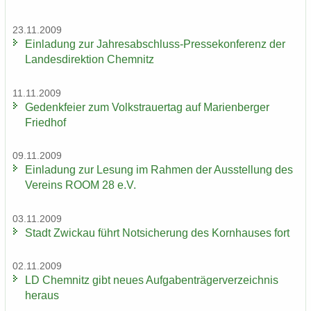
23.11.2009
Ein­la­dung zur Jahresabschluss-​Pressekonferenz der
Lan­des­di­rek­ti­on Chem­nitz
11.11.2009
Ge­denk­fei­er zum Volks­trau­er­tag auf Ma­ri­en­ber­ger
Fried­hof
09.11.2009
Ein­la­dung zur Le­sung im Rah­men der Aus­stel­lung des
Ver­eins ROOM 28 e.V.
03.11.2009
Stadt Zwi­ckau führt Not­si­che­rung des Korn­hau­ses fort
02.11.2009
LD Chem­nitz gibt neues Auf­ga­ben­trä­ger­ver­zeich­nis
her­aus