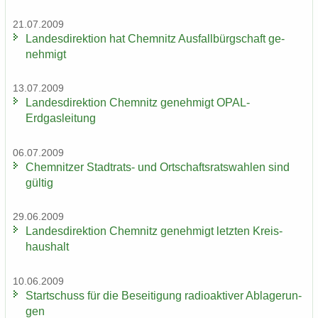
21.07.2009
Lan­des­di­rek­ti­on hat Chem­nitz Aus­fall­bürg­schaft ge­
neh­migt
13.07.2009
Lan­des­di­rek­ti­on Chem­nitz ge­neh­migt OPAL-​
Erdgasleitung
06.07.2009
Chem­nit­zer Stadtrats-​ und Ort­schafts­rats­wah­len sind
gül­tig
29.06.2009
Lan­des­di­rek­ti­on Chem­nitz ge­neh­migt letz­ten Kreis­
haus­halt
10.06.2009
Start­schuss für die Be­sei­ti­gung ra­dio­ak­ti­ver Ab­la­ge­run­
gen