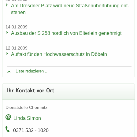
Am Dresd­ner Platz wird neue Stra­ßen­über­füh­rung ent­
ste­hen
14.01.2009
Aus­bau der S 258 nörd­lich von El­ter­lein ge­neh­migt
12.01.2009
Auf­takt für den Hoch­was­ser­schutz in Dö­beln
Liste re­du­zie­ren ...
Ihr Kon­takt vor Ort
Dienst­stel­le Chem­nitz
Linda Simon
0371 532 - 1020