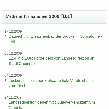
Me­di­en­in­for­ma­tio­nen 2009 [LDC]
17.12.2009
Bau­recht für Er­satz­neu­bau der Brü­cke in Gorns­dorf er­
teilt
08.12.2009
12,4 Mio EUR För­der­geld von Lan­des­di­rek­ti­on an
Stadt Chem­nitz
04.12.2009
Lü­cken­schluss über Flöhaaue trotz Ver­gleichs nicht
vom Tisch
24.11.2009
Lan­des­di­rek­ti­on ge­neh­migt Gü­ter­ver­kehrs­zen­trum
Glauch­au