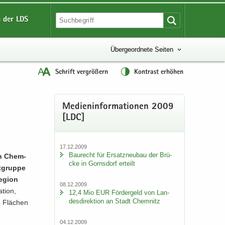
 der LDS
Übergeordnete Seiten
Schrift vergrößern
Kontrast erhöhen
Me­di­en­in­for­ma­tio­nen 2009
[LDC]
17.12.2009
Bau­recht für Er­satz­neu­bau der Brü­
­on Chem­
cke in Gorns­dorf er­teilt
t­grup­pe
­gi­on
08.12.2009
ti­on,
12,4 Mio EUR För­der­geld von Lan­
des­di­rek­ti­on an Stadt Chem­nitz
e Flä­chen
04.12.2009