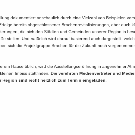
l­lung do­ku­men­tiert an­schau­lich durch eine Viel­zahl von Bei­spie­len ver­
Er­fol­ge be­reits ab­ge­schlos­se­ner Bra­chen­re­vi­ta­li­sie­run­gen, aber auch kü
­de­run­gen, die sich den Städ­ten und Ge­mein­den un­se­rer Re­gi­on in be­
stel­len. Und na­tür­lich wird dar­auf ba­sie­rend auch dar­ge­stellt, wel­c
ben sich die Pro­jekt­grup­pe Bra­chen für die Zu­kunft noch vor­ge­nom­me
e­rem Hause üb­lich, wird die Aus­stel­lungs­er­öff­nung in an­ge­neh­mer At­
lei­nen Im­biss statt­fin­den.
Die ver­ehr­ten Me­di­en­ver­tre­ter und Me­di­en
r Re­gi­on sind recht herz­lich zum Ter­min ein­ge­la­den.