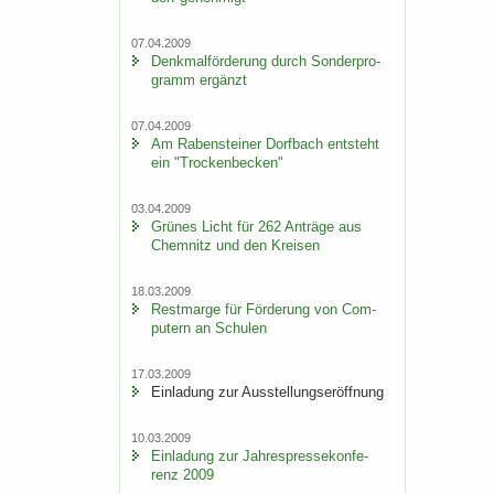
07.04.2009
Denk­mal­för­de­rung durch Son­der­pro­
gramm er­gänzt
07.04.2009
Am Ra­ben­stei­ner Dorf­bach ent­steht
ein "Tro­cken­be­cken"
03.04.2009
Grü­nes Licht für 262 An­trä­ge aus
Chem­nitz und den Krei­sen
18.03.2009
Rest­mar­ge für För­de­rung von Com­
pu­tern an Schu­len
17.03.2009
Ein­la­dung zur Aus­stel­lungs­er­öff­nung
10.03.2009
Ein­la­dung zur Jah­res­pres­se­kon­fe­
renz 2009