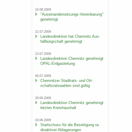
10.08.2009
"Auseinandersetzungs-​Vereinbarung"
ge­neh­migt
21.07.2009
Lan­des­di­rek­ti­on hat Chem­nitz Aus­
fall­bürg­schaft ge­neh­migt
13.07.2009
Lan­des­di­rek­ti­on Chem­nitz ge­neh­migt
OPAL-​Erdgasleitung
06.07.2009
Chem­nit­zer Stadtrats-​ und Ort­
schafts­rats­wah­len sind gül­tig
29.06.2009
Lan­des­di­rek­ti­on Chem­nitz ge­neh­migt
letz­ten Kreis­haus­halt
10.06.2009
Start­schuss für die Be­sei­ti­gung ra­
dio­ak­ti­ver Ab­la­ge­run­gen