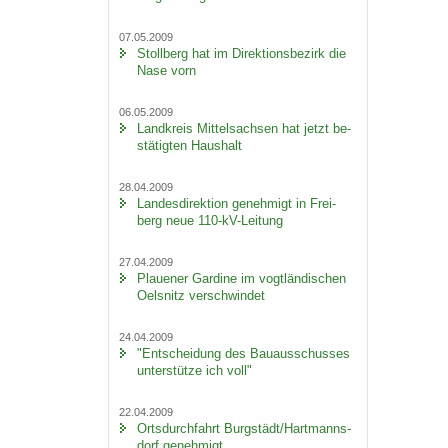
07.05.2009
Stoll­berg hat im Di­rek­ti­ons­be­zirk die
Nase vorn
06.05.2009
Land­kreis Mit­tel­sach­sen hat jetzt be­
stä­tig­ten Haus­halt
28.04.2009
Lan­des­di­rek­ti­on ge­neh­migt in Frei­
berg neue 110-​kV-Leitung
27.04.2009
Plaue­ner Gar­di­ne im vogt­län­di­schen
Oels­nitz ver­schwin­det
24.04.2009
"Ent­schei­dung des Bau­aus­schus­ses
un­ter­stüt­ze ich voll"
22.04.2009
Orts­durch­fahrt Burg­städt/Hart­manns­
dorf ge­neh­migt