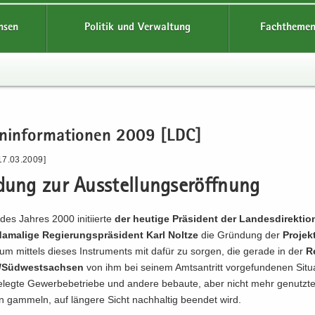
hsen
Politik und Verwaltung
Fachthemen
en­in­for­ma­tio­nen 2009 [LDC]
17.03.2009]
­dung zur Aus­stel­lungs­er­öff­nung
es Jah­res 2000 in­iti­ier­te
der heu­ti­ge Prä­si­dent der Lan­des­di­rek­ti
a­ma­li­ge Re­gie­rungs­prä­si­dent Karl Nolt­ze
die Grün­dung der
Pro­jek
 um mit­tels die­ses In­stru­ments mit dafür zu sor­gen, die ge­ra­de in der
Re
/Süd­west­sach­sen
von ihm bei sei­nem Amts­an­tritt vor­ge­fun­de­nen Si­tua­
ge­leg­te Ge­wer­be­be­trie­be und an­de­re be­bau­te, aber nicht mehr ge­nutz­t
n gam­meln, auf län­ge­re Sicht nach­hal­tig be­en­det wird.