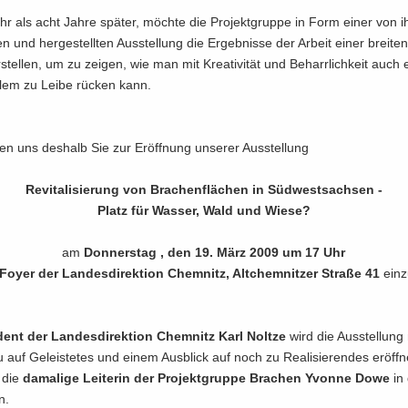
r als acht Jahre spä­ter, möch­te die Pro­jekt­grup­pe in Form einer von i
ten und her­ge­stell­ten Aus­stel­lung die Er­geb­nis­se der Ar­beit einer brei­ten
or­stel­len, um zu zei­gen, wie man mit Krea­ti­vi­tät und Be­harr­lich­keit auch
lem zu Leibe rü­cken kann.
ben uns des­halb Sie zur Er­öff­nung un­se­rer Aus­stel­lung
Re­vi­ta­li­sie­rung von Bra­chen­flä­chen in Süd­west­sach­sen -
Platz für Was­ser, Wald und Wiese?
am
Don­ners­tag , den 19. März 2009 um 17 Uhr
Foyer der Lan­des­di­rek­ti­on Chem­nitz, Alt­chem­nit­zer Stra­ße 41
ein­z
­dent der Lan­des­di­rek­ti­on Chem­nitz Karl Nolt­ze
wird die Aus­stel­lung
auf Ge­leis­te­tes und einem Aus­blick auf noch zu Rea­li­sie­ren­des er­öff­
 die
da­ma­li­ge Lei­te­rin der Pro­jekt­grup­pe Bra­chen Yvonne Dowe
in 
n.