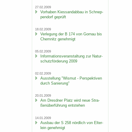
27.02.2009
Vor­ha­ben Kies­sand­ab­bau in Schnep­
pen­dorf ge­prüft
18.02.2009
Ver­le­gung der B 174 von Gorn­au bis
Chem­nitz ge­neh­migt
05.02.2009
In­for­ma­ti­ons­ver­an­stal­tung zur Na­tur­
schutz­för­de­rung 2009
02.02.2009
Aus­stel­lung "Wis­mut - Per­spek­ti­ven
durch Sa­nie­rung"
20.01.2009
Am Dresd­ner Platz wird neue Stra­
ßen­über­füh­rung ent­ste­hen
14.01.2009
Aus­bau der S 258 nörd­lich von El­ter­
lein ge­neh­migt