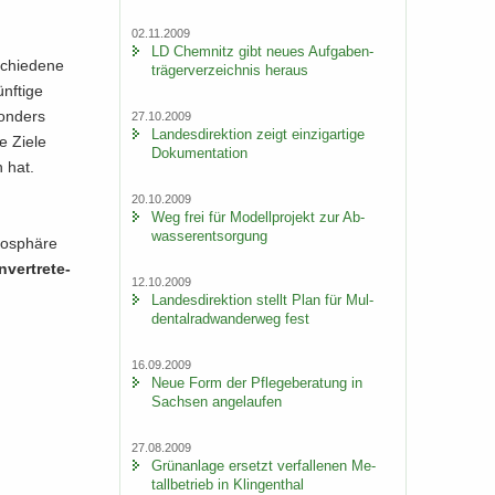
02.11.2009
LD Chem­nitz gibt neues Auf­ga­ben­
schie­de­ne
trä­ger­ver­zeich­nis her­aus
nf­ti­ge
son­ders
27.10.2009
Lan­des­di­rek­ti­on zeigt ein­zig­ar­ti­ge
he Ziele
Do­ku­men­ta­ti­on
n hat.
20.10.2009
Weg frei für Mo­dell­pro­jekt zur Ab­
was­ser­ent­sor­gung
mo­sphä­re
­ver­tre­te­
12.10.2009
Lan­des­di­rek­ti­on stellt Plan für Mul­
den­tal­rad­wan­der­weg fest
16.09.2009
Neue Form der Pfle­ge­be­ra­tung in
Sach­sen an­ge­lau­fen
27.08.2009
Grün­an­la­ge er­setzt ver­fal­le­nen Me­
tall­be­trieb in Klin­gen­thal