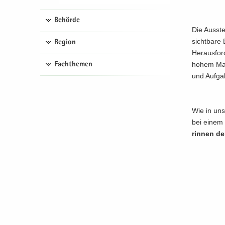
Behörde
Die Aus­ste
sicht­ba­re 
Region
Her­aus­for
hohem Maße 
Fachthemen
und Auf­ga­
Wie in un­s
bei einem k
rin­nen de