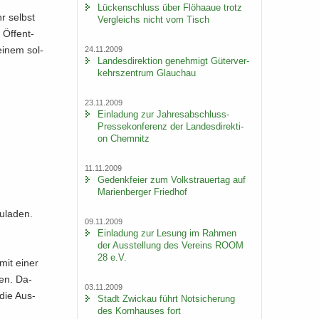
Lü­cken­schluss über Flöhaaue trotz
hr selbst
Ver­gleichs nicht vom Tisch
 Öf­fent­
 einem sol­
24.11.2009
Lan­des­di­rek­ti­on ge­neh­migt Gü­ter­ver­
kehrs­zen­trum Glauch­au
23.11.2009
Ein­la­dung zur Jahresabschluss-​
Pressekonferenz der Lan­des­di­rek­ti­
on Chem­nitz
11.11.2009
Ge­denk­fei­er zum Volks­trau­er­tag auf
Ma­ri­en­ber­ger Fried­hof
u­la­den.
09.11.2009
Ein­la­dung zur Le­sung im Rah­men
der Aus­stel­lung des Ver­eins ROOM
28 e.V.
 mit einer
nen. Da­
03.11.2009
die Aus­
Stadt Zwi­ckau führt Not­si­che­rung
des Korn­hau­ses fort