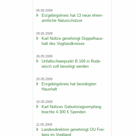
05.06.2009
Erz­ge­birgs­kreis hat 13 neue eh­ren­
amt­li­che Na­tur­schüt­zer
28.05.2009
Karl Nolt­ze ge­neh­migt Dop­pel­haus­
halt des Vogt­land­krei­ses
26.05.2009
Un­fall­schwer­punkt B 169 in Ro­de­
wisch soll be­sei­tigt wer­den
25.05.2009
Erz­ge­birgs­kreis hat be­stä­tig­ten
Haus­halt
15.05.2009
Karl Nolt­zes Ge­burts­tags­emp­fang
brach­te 4.300 € Spen­den
11.05.2009
Lan­des­di­rek­ti­on ge­neh­migt OU Frei­
berg im Vogt­land