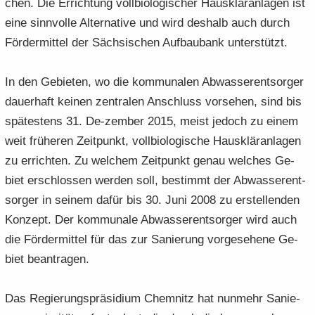
chen. Die Er­rich­tung voll­bio­lo­gi­scher Haus­klär­an­la­gen ist
eine sinn­vol­le Al­ter­na­ti­ve und wird des­halb auch durch
För­der­mit­tel der Säch­si­schen Auf­bau­bank un­ter­stützt.
In den Ge­bie­ten, wo die kom­mu­na­len Ab­was­ser­ent­sor­ger
dau­er­haft kei­nen zen­tra­len An­schluss vor­se­hen, sind bis
spä­tes­tens 31. De-​zember 2015, meist je­doch zu einem
weit frü­he­ren Zeit­punkt, voll­bio­lo­gi­sche Haus­klär­an­la­gen
zu er­rich­ten. Zu wel­chem Zeit­punkt genau wel­ches Ge­
biet er­schlos­sen wer­den soll, be­stimmt der Ab­was­ser­ent­
sor­ger in sei­nem dafür bis 30. Juni 2008 zu er­stel­len­den
Kon­zept. Der kom­mu­na­le Ab­was­ser­ent­sor­ger wird auch
die För­der­mit­tel für das zur Sa­nie­rung vor­ge­se­he­ne Ge­
biet be­an­tra­gen.
Das Re­gie­rungs­prä­si­di­um Chem­nitz hat nun­mehr Sa­nie­