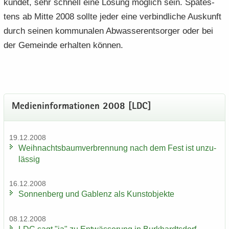
kun­det, sehr schnell eine Lö­sung mög­lich sein. Spä­tes­
tens ab Mitte 2008 soll­te jeder eine ver­bind­li­che Aus­kunft
durch sei­nen kom­mu­na­len Ab­was­ser­ent­sor­ger oder bei
der Ge­mein­de er­hal­ten kön­nen.
Me­di­en­in­for­ma­tio­nen 2008 [LDC]
19.12.2008
Weih­nachts­baum­ver­bren­nung nach dem Fest ist un­zu­
läs­sig
16.12.2008
Son­nen­berg und Gab­lenz als Kunst­ob­jek­te
08.12.2008