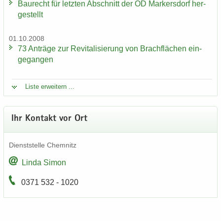
Bau­recht für letz­ten Ab­schnitt der OD Mar­kers­dorf her­
ge­stellt
01.10.2008
73 An­trä­ge zur Re­vi­ta­li­sie­rung von Brach­flä­chen ein­
ge­gan­gen
Liste er­wei­tern ...
Ihr Kon­takt vor Ort
Dienst­stel­le Chem­nitz
Linda Simon
0371 532 - 1020