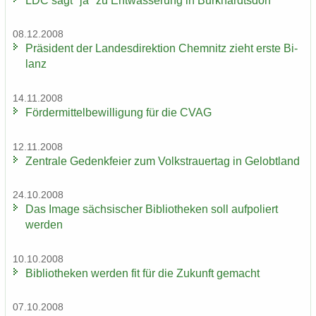
LDC sagt "ja" zu Ent­wäs­se­rung in Burk­hardts­dorf
08.12.2008
Prä­si­dent der Lan­des­di­rek­ti­on Chem­nitz zieht erste Bi­
lanz
14.11.2008
För­der­mit­tel­be­wil­li­gung für die CVAG
12.11.2008
Zen­tra­le Ge­denk­fei­er zum Volks­trau­er­tag in Ge­lobt­land
24.10.2008
Das Image säch­si­scher Bi­blio­the­ken soll auf­po­liert
wer­den
10.10.2008
Bi­blio­the­ken wer­den fit für die Zu­kunft ge­macht
07.10.2008