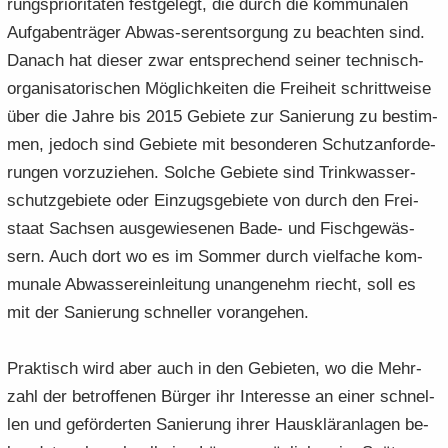
rungs­prio­ri­tä­ten fest­ge­legt, die durch die kom­mu­na­len
Auf­ga­ben­trä­ger Abwas-​serentsorgung zu be­ach­ten sind.
Da­nach hat die­ser zwar ent­spre­chend sei­ner technisch-​
organisatorischen Mög­lich­kei­ten die Frei­heit schritt­wei­se
über die Jahre bis 2015 Ge­bie­te zur Sa­nie­rung zu be­stim­
men, je­doch sind Ge­bie­te mit be­son­de­ren Schutz­an­for­de­
run­gen vor­zu­zie­hen. Sol­che Ge­bie­te sind Trink­was­ser­
schutz­ge­bie­te oder Ein­zugs­ge­bie­te von durch den Frei­
staat Sach­sen aus­ge­wie­se­nen Bade- und Fisch­ge­wäs­
sern. Auch dort wo es im Som­mer durch viel­fa­che kom­
mu­na­le Ab­was­ser­ein­lei­tung un­an­ge­nehm riecht, soll es
mit der Sa­nie­rung schnel­ler vor­an­ge­hen.
Prak­tisch wird aber auch in den Ge­bie­ten, wo die Mehr­
zahl der be­trof­fe­nen Bür­ger ihr In­ter­es­se an einer schnel­
len und ge­för­der­ten Sa­nie­rung ihrer Haus­klär­an­la­gen be­