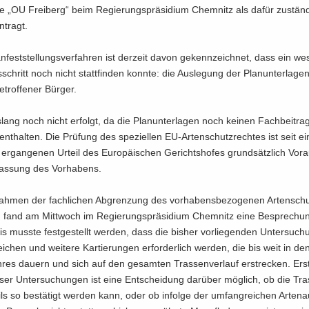
„OU Frei­berg“ beim Re­gie­rungs­prä­si­di­um Chem­nitz als dafür zu­stän­
n­tragt.
n­fest­stel­lungs­ver­fah­ren ist der­zeit davon ge­kenn­zeich­net, dass ein we­s
s­schritt noch nicht statt­fin­den konn­te: die Aus­le­gung der Plan­un­ter­la­g
e­trof­fe­ner Bür­ger.
s­lang noch nicht er­folgt, da die Plan­un­ter­la­gen noch kei­nen Fach­bei­tr
ent­hal­ten. Die Prü­fung des spe­zi­el­len EU-​Artenschutzrechtes ist seit 
r­gan­ge­nen Ur­teil des Eu­ro­päi­schen Ge­richts­ho­fes grund­sätz­lich Vor­
las­sung des Vor­ha­bens.
­men der fach­li­chen Ab­gren­zung des vor­ha­bens­be­zo­ge­nen Ar­ten­schu
en, fand am Mitt­woch im Re­gie­rungs­prä­si­di­um Chem­nitz eine Be­spre­chun
is muss­te fest­ge­stellt wer­den, dass die bis­her vor­lie­gen­den Un­ter­su­c
ei­chen und wei­te­re Kar­tie­run­gen er­for­der­lich wer­den, die bis weit in d
­res dau­ern und sich auf den ge­sam­ten Tras­sen­ver­lauf er­stre­cken. Ers
­ser Un­ter­su­chun­gen ist eine Ent­schei­dung dar­über mög­lich, ob die Tra
ils so be­stä­tigt wer­den kann, oder ob in­fol­ge der um­fang­rei­chen Ar­ten­a