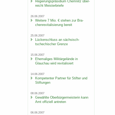
Re­gie­rungs­prä­si­di­um Chem­nitz über­
reicht Meis­ter­brie­fe
26.06.2007
Wei­te­re 7 Mio. € ste­hen zur Bra­
chen­re­vi­ta­li­sie­rung be­reit
25.06.2007
Lü­cken­schluss an sächsisch-​
tschechischer Gren­ze
15.06.2007
Ehe­ma­li­ges Mi­li­tär­ge­län­de in
Glauch­au wird re­vi­ta­li­siert
14.06.2007
Kom­pe­ten­ter Part­ner für Stif­ter und
Stif­tun­gen
08.06.2007
Ge­wähl­te Ober­bür­ger­meis­te­rin kann
Amt of­fi­zi­ell an­tre­ten
06.06.2007