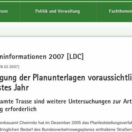
hsen
Politik und Verwaltung
Fachthemen
en­in­for­ma­tio­nen 2007 [LDC]
28.02.2007]
­gung der Plan­un­ter­la­gen vor­aus­sicht­l
­tes Jahr
am­te Tras­se sind wei­te­re Un­ter­su­chun­gen zur Ar­
g er­for­der­lich
n­bau­amt Chem­nitz hat im De­zem­ber 2005 das Plan­fest­stel­lungs­ver­fah
dring­li­chen Be­darf des Bun­des­ver­kehrs­we­ge­pla­nes ent­hal­te­ne Stra­ße