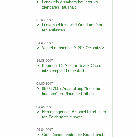
Land­kreis An­na­berg hat jetzt voll­
zieh­ba­ren Haus­halt
31.05.2007
Lü­cken­schluss wird Orts­durch­fahr­
ten ent­las­ten
23.05.2007
Ver­kehrs­frei­ga­be, S 307 Oels­nitz/V.
16.05.2007
Bau­recht für A72 im Be­zirk Chem­
nitz kom­plett her­ge­stellt
09.05.2007
09.05.2007 Aus­stel­lung "In­dus­trie­
bra­chen" im Plaue­ner Rat­haus
03.05.2007
Her­aus­ra­gen­des Bei­spiel für ef­fi­zi­en­
ten För­der­mit­tel­ein­satz
25.04.2007
Grenz­über­schrei­ten­der Brand­schutz