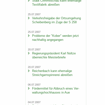
Stadt Crim­mit­schau kann ehe­ma­li­ge
Tex­til­fa­brik ab­rei­ßen
25.07.2007
Ver­kehrs­frei­ga­be der Orts­um­ge­hung
Schei­ben­berg im Zuge der S 258
25.07.2007
Pro­ble­me der "Kober" wer­den jetzt
nach­hal­tig an­ge­gan­gen
20.07.2007
Re­gie­rungs­prä­si­dent Karl Nolt­ze
über­reich­te Meis­ter­brie­fe
20.07.2007
Rei­chen­bach kann ehe­ma­li­ge
Streich­garn­spin­ne­rei ab­rei­ßen
06.07.2007
För­der­mit­tel für Ab­bruch eines Ver­
wal­tungs­hoch­hau­ses in Aue
04.07.2007