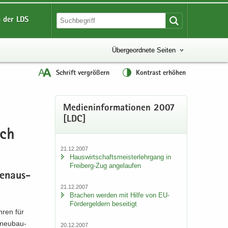
 der LDS
Übergeordnete Seiten
Schrift vergrößern
Kontrast erhöhen
Me­di­en­in­for­ma­tio­nen 2007
[LDC]
ich
21.12.2007
Haus­wirt­schafts­meis­ter­lehr­gang in
Freiberg-​Zug an­ge­lau­fen
ten­aus­
21.12.2007
Bra­chen wer­den mit Hilfe von EU-​
Fördergeldern be­sei­tigt
­ren für
n­neu­bau­
20.12.2007