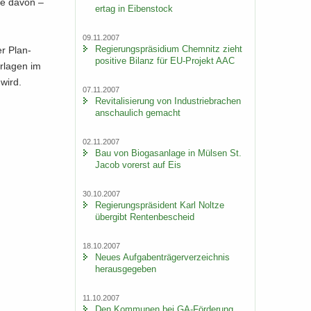
ine davon –
er­tag in Ei­ben­stock
09.11.2007
Re­gie­rungs­prä­si­di­um Chem­nitz zieht
der Plan­
po­si­ti­ve Bi­lanz für EU-​Projekt AAC
r­la­gen im
 wird.
07.11.2007
Re­vi­ta­li­sie­rung von In­dus­trie­bra­chen
an­schau­lich ge­macht
02.11.2007
Bau von Bio­gas­an­la­ge in Mül­sen St.
Jacob vor­erst auf Eis
30.10.2007
Re­gie­rungs­prä­si­dent Karl Nolt­ze
über­gibt Ren­ten­be­scheid
18.10.2007
Neues Auf­ga­ben­trä­ger­ver­zeich­nis
her­aus­ge­ge­ben
11.10.2007
Den Kom­mu­nen bei GA-​Förderung