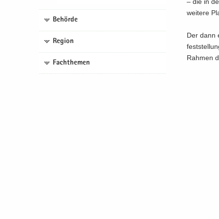
– die in de
wei­te­re Pl
Behörde
Der dann er­
Region
fest­stel­l
Rah­men des
Fachthemen