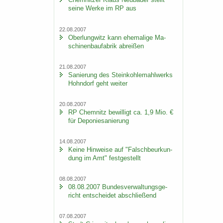
seine Werke im RP aus
22.08.2007
Ober­lung­witz kann ehe­ma­li­ge Ma­
schi­nen­bau­fa­brik ab­rei­ßen
21.08.2007
Sa­nie­rung des Stein­koh­le­mahl­werks
Hohn­dorf geht wei­ter
20.08.2007
RP Chem­nitz be­wil­ligt ca. 1,9 Mio. €
für De­po­nie­sa­nie­rung
14.08.2007
Keine Hin­wei­se auf "Falsch­be­ur­kun­
dung im Amt" fest­ge­stellt
08.08.2007
08.08.2007 Bun­des­ver­wal­tungs­ge­
richt ent­schei­det ab­schlie­ßend
07.08.2007