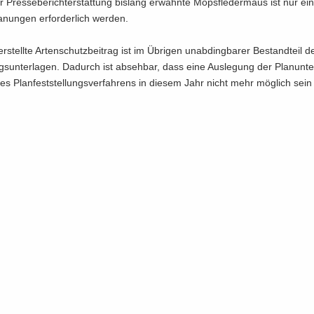
r Pres­se­be­richt­erstat­tung bis­lang er­wähn­te Mops­fle­der­maus ist nur e
a­nun­gen er­for­der­lich wer­den.
stell­te Ar­ten­schutz­bei­trag ist im Üb­ri­gen un­ab­ding­ba­rer Be­stand­teil 
ungs­un­ter­la­gen. Da­durch ist ab­seh­bar, dass eine Aus­le­gung der Plan­un­te
 Plan­fest­stel­lungs­ver­fah­rens in die­sem Jahr nicht mehr mög­lich sein