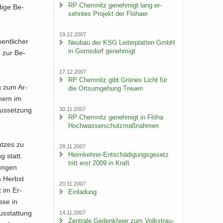
RP Chem­nitz ge­neh­migt lang er­
di­ge Be­
sehn­tes Pro­jekt der Flöha­er
19.12.2007
ent­li­cher
Neu­bau der KSG Lei­ter­plat­ten GmbH
in Gorns­dorf ge­neh­migt
en zur Be­
17.12.2007
RP Chem­nitz gibt Grü­nes Licht für
ag zum Ar­
die Orts­um­ge­hung Treu­en
einem im
30.11.2007
aus­set­zung
RP Chem­nitz ge­neh­migt in Flöha
Hoch­was­ser­schutz­maß­nah­men
t­zes zu
29.11.2007
Heimkehrer-​Entschädigungsgesetz
g statt.
tritt erst 2009 in Kraft
hun­gen
en Herbst
20.11.2007
t im Er­
Ein­la­dung
s­se in
us­stat­tung
14.11.2007
Zen­tra­le Ge­denk­fei­er zum Volks­trau­