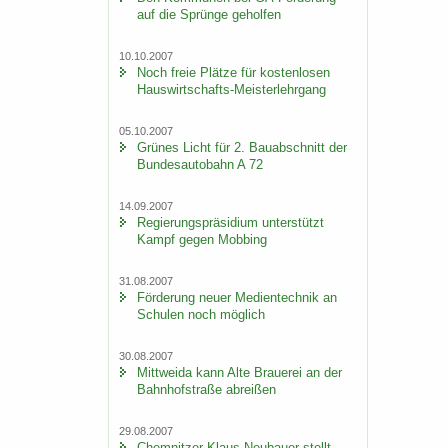
auf die Sprün­ge ge­hol­fen
10.10.2007
Noch freie Plät­ze für kos­ten­lo­sen
Hauswirtschafts-​Meisterlehrgang
05.10.2007
Grü­nes Licht für 2. Bau­ab­schnitt der
Bun­des­au­to­bahn A 72
14.09.2007
Re­gie­rungs­prä­si­di­um un­ter­stützt
Kampf gegen Mob­bing
31.08.2007
För­de­rung neuer Me­di­en­tech­nik an
Schu­len noch mög­lich
30.08.2007
Mitt­wei­da kann Alte Braue­rei an der
Bahn­hof­stra­ße ab­rei­ßen
29.08.2007
Chem­nit­zer Klaus Neu­bau­er stellt