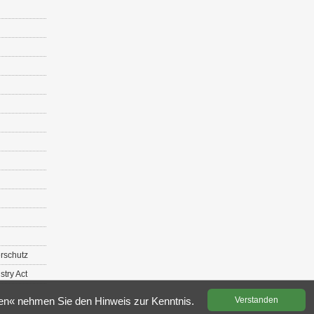
r­schutz
s­try Act
­den« neh­men Sie den Hin­weis zur Kennt­nis.
Ver­stan­den