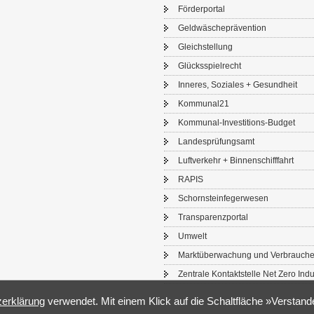
För­der­por­tal
Geld­wä­sche­prä­ven­ti­on
Gleich­stel­lung
Glücks­spiel­recht
In­ne­res, So­zia­les + Ge­sund­heit
Kom­mu­nal21
Kommunal-​Investitions-Budget
Lan­des­prü­fungs­amt
Luft­ver­kehr + Bin­nen­schiff­fahrt
RAPIS
Schorn­stein­fe­ger­we­sen
Trans­pa­renz­por­tal
Um­welt
Markt­über­wa­chung und Ver­brau­che
Zen­tra­le Kon­takt­stel­le Net Zero In­du
­er­klä­rung
ver­wen­det. Mit einem Klick auf die Schalt­flä­che »Ver­stan