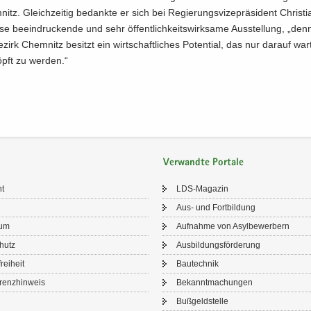
tz. Gleich­zei­tig be­dank­te er sich bei Re­gie­rungs­vi­ze­prä­si­dent Chris­t
se be­ein­dru­cken­de und sehr öf­fent­lich­keits­wirk­sa­me Aus­stel­lung, „de
­zirk Chem­nitz be­sitzt ein wirt­schaft­li­ches Po­ten­ti­al, das nur dar­auf war­t
öpft zu wer­den.“
Verwandte Portale
ht
LDS-​Magazin
Aus- und Fort­bil­dung
sum
Auf­nah­me von Asyl­be­wer­bern
chutz
Aus­bil­dungs­för­de­rung
frei­heit
Bau­tech­nik
renz­hin­weis
Be­kannt­ma­chun­gen
Buß­geld­stel­le