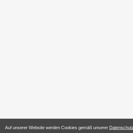
Auf un­se­rer Web­site wer­den Coo­kies gemäß un­se­rer
Da­ten­schutz