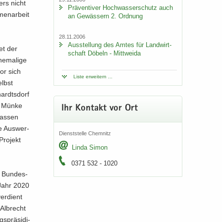
ers nicht
Prä­ven­ti­ver Hoch­was­ser­schutz auch
men­ar­beit
an Ge­wäs­sern 2. Ord­nung
28.11.2006
Aus­stel­lung des Amtes für Land­wirt­
iet der
schaft Dö­beln - Mitt­wei­da
e­ma­li­ge
vor sich
Liste er­wei­tern ...
elbst
hardts­dorf
ke Münke
Ihr Kon­takt vor Ort
fas­sen
ie Aus­wer­
Dienst­stel­le Chem­nitz
Pro­jekt
Linda Simon
0371 532 - 1020
r Bun­des­
 Jahr 2020
er­dient
 Al­brecht
s­prä­si­di­