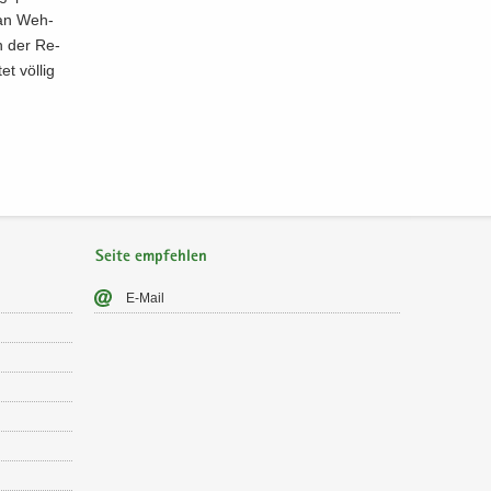
i­an Weh­
nn der Re­
et völ­lig
Seite empfehlen
E-​Mail