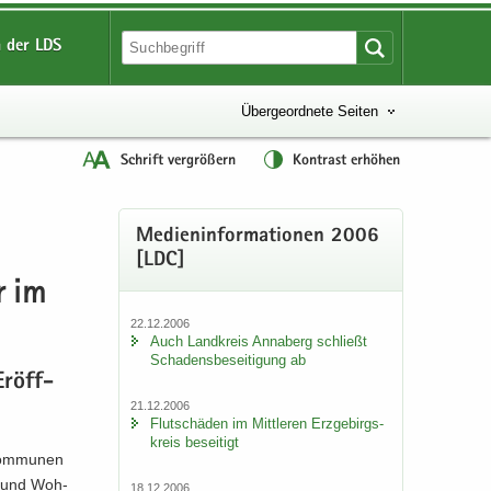
 der LDS
Übergeordnete Seiten
Schrift vergrößern
Kontrast erhöhen
Me­di­en­in­for­ma­tio­nen 2006
[LDC]
r im
22.12.2006
Auch Land­kreis An­na­berg schließt
Scha­dens­be­sei­ti­gung ab
Er­öff­
21.12.2006
Flut­schä­den im Mitt­le­ren Erz­ge­birgs­
kreis be­sei­tigt
Kom­mu­nen
u- und Woh­
18.12.2006