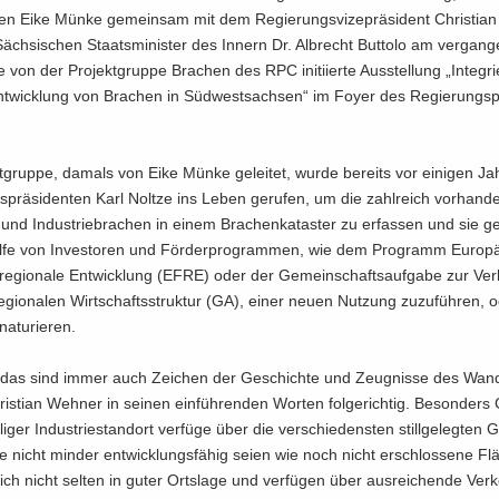
en Eike Münke ge­mein­sam mit dem Re­gie­rungs­vi­ze­prä­si­dent Chris­ti­a
h­si­schen Staats­mi­nis­ter des In­nern Dr. Al­brecht But­to­lo am ver­gan­
 von der Pro­jekt­grup­pe Bra­chen des RPC in­iti­ier­te Aus­stel­lung „In­te­gri
nt­wick­lung von Bra­chen in Süd­west­sach­sen“ im Foyer des Re­gie­rungs­pr
t­grup­pe, da­mals von Eike Münke ge­lei­tet, wurde be­reits vor ei­ni­gen J
s­prä­si­den­ten Karl Nolt­ze ins Leben ge­ru­fen, um die zahl­reich vor­han­d
nd In­dus­trie­bra­chen in einem Bra­chen­ka­tas­ter zu er­fas­sen und sie ge
ilfe von In­ves­to­ren und För­der­pro­gram­men, wie dem Pro­gramm Eu­ro­pä
e­gio­na­le Ent­wick­lung (EFRE) oder der Ge­mein­schafts­auf­ga­be zur Ver­
­gio­na­len Wirt­schafts­struk­tur (GA), einer neuen Nut­zung zu­zu­füh­ren, 
a­tu­rie­ren.
 das sind immer auch Zei­chen der Ge­schich­te und Zeug­nis­se des Wan­
is­ti­an Weh­ner in sei­nen ein­füh­ren­den Wor­ten fol­ge­rich­tig. Be­son­ders
i­ger In­dus­trie­stand­ort ver­fü­ge über die ver­schie­dens­ten still­ge­leg­ten 
ie nicht min­der ent­wick­lungs­fä­hig seien wie noch nicht er­schlos­se­ne Fl
sich nicht sel­ten in guter Orts­la­ge und ver­fü­gen über aus­rei­chen­de Ver­