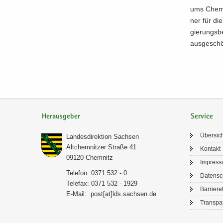
ums Chem­ni
ner für die
gie­rungs­be
aus­ge­sch
Herausgeber
Service
Über­sic
Lan­des­di­rek­ti­on Sach­sen
Alt­chem­nit­zer Stra­ße 41
Kon­takt
09120 Chem­nitz
Im­pres­
Te­le­fon: 0371 532 - 0
Da­ten­s
Te­le­fax: 0371 532 - 1929
Bar­rie­re­
E-​Mail:
post[at]lds.sach­sen.de
Trans­pa­