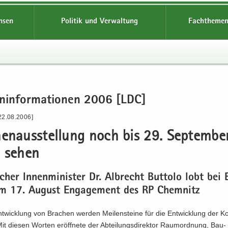
hsen
Politik und Verwaltung
Fachthemen
en­in­for­ma­tio­nen 2006 [LDC]
22.08.2006]
hen­aus­stel­lung noch bis 29. Sep­tem­be
 sehen
scher In­nen­mi­nis­ter Dr. Al­brecht But­to­lo lobt bei 
 17. Au­gust En­ga­ge­ment des RP Chem­nitz
t­wick­lung von Bra­chen wer­den Mei­len­stei­ne für die Ent­wick­lung der 
Mit die­sen Wor­ten er­öff­ne­te der Ab­tei­lungs­di­rek­tor Raum­ord­nung, Ba