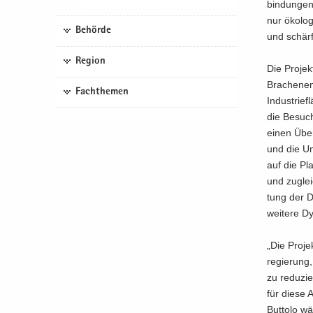
bin­dun­gen
nur öko­lo­g
Behörde
und schär­
Region
Die Pro­jek
Bra­chen­en
Fachthemen
In­dus­trie
die Be­su­c
einen Über­
und die Um
auf die Pla
und zu­glei
tung der Da
wei­te­re Dy
„Die Pro­je
re­gie­run
zu re­du­zi
für diese A
But­to­lo wä