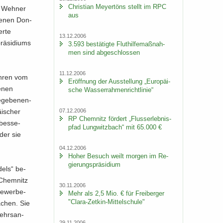
Chris­ti­an Mey­er­töns stellt im RPC
n Weh­ner
aus
ge­nen Don­
er­te
13.12.2006
ä­si­di­ums
3.593 be­stä­tig­te Flut­hil­fe­maß­nah­
men sind ab­ge­schlos­sen
11.12.2006
ah­ren vom
Er­öff­nung der Aus­stel­lung „Eu­ro­päi­
e­nen
sche Was­ser­rah­men­richt­li­nie“
­ge­be­nen­
07.12.2006
i­scher
RP Chem­nitz för­dert „Fluss­erleb­nis­
bes­se­
pfad Lung­witz­bach“ mit 65.000 €
oder sie
04.12.2006
Hoher Be­such weilt mor­gen im Re­
gie­rungs­prä­si­di­um
dels“ be­
 Chem­nitz
30.11.2006
Ge­wer­be­
Mehr als 2,5 Mio. € für Frei­ber­ger
"Clara-​Zetkin-Mittelschule"
ä­chen. Sie
kehrs­an­
29.11.2006