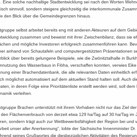
. Eine sol­che nach­hal­ti­ge Stadt­ent­wick­lung sei nach den Wor­ten Weh­n
isch sinn­voll, son­dern stei­ge­re gleich­zei­tig die in­ter­kom­mu­na­le Zu­sam­
fe den Blick über die Ge­mein­de­gren­zen hin­aus.
t­grup­pe selbst ar­bei­tet be­reits eng mit an­de­ren Ak­teu­ren auf dem Ge­b
t­wick­lung zu­sam­men und be­weist mit ihrer Zwi­schen­bi­lanz, dass sie eh
­flä­chen und mög­li­che In­ves­to­ren er­folg­reich zu­sam­men­füh­ren kann. Be
her an­hand von Schau­ta­feln und com­pu­ter­ge­stütz­ten Prä­sen­ta­tio­nen s
blick über be­reits ge­lun­ge­ne Bei­spie­le, wie die Zwö­nitz­tal­hal­le in Burk­
­nut­zung des Was­ser­baus in Flöha, ver­schaf­fen konn­ten, ver­wies Ei
­nung einer Bra­chen­da­ten­bank, die alle re­le­van­ten Daten ein­heit­lich er­
ch mög­lichst au­to­ma­ti­siert auf dem ak­tu­el­len Stand hal­ten soll. Auch d
ten, in deren Folge eine Prio­ri­tä­ten­lis­te er­stellt wer­den wird, soll dem 
­na­mik ver­lei­hen.
kt­grup­pe Bra­chen un­ter­stützt mit ihrem Vor­ha­ben nicht nur das Ziel de
g, den Flä­chen­ver­brauch von der­zeit etwa 129 ha/Tag auf 30 ha/Tag im
e­ren, son­dern trägt auch zur Wett­be­werbs­fä­hig­keit der Re­gi­on bei und v
r­beit unser aller An­er­ken­nung“, lobte der Säch­si­sche In­nen­mi­nis­ter Dr.
h­rend sei­nes Gruß­wor­tes die dies­be­züg­li­chen Ak­ti­vi­tä­ten des Re­gie­rung