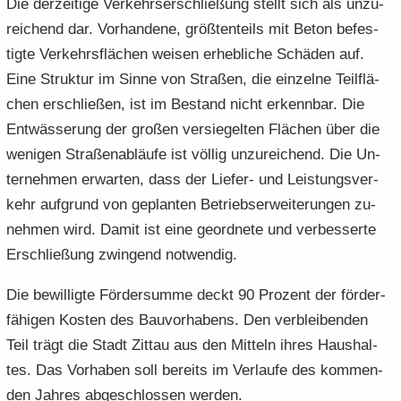
Die der­zei­ti­ge Ver­kehrs­er­schlie­ßung stellt sich als un­zu­
rei­chend dar. Vor­han­de­ne, größ­ten­teils mit Beton be­fes­
tig­te Ver­kehrs­flä­chen wei­sen er­heb­li­che Schä­den auf.
Eine Struk­tur im Sinne von Stra­ßen, die ein­zel­ne Teil­flä­
chen er­schlie­ßen, ist im Be­stand nicht er­kenn­bar. Die
Ent­wäs­se­rung der gro­ßen ver­sie­gel­ten Flä­chen über die
we­ni­gen Stra­ßen­ab­läu­fe ist völ­lig un­zu­rei­chend. Die Un­
ter­neh­men er­war­ten, dass der Liefer-​ und Leis­tungs­ver­
kehr auf­grund von ge­plan­ten Be­triebs­er­wei­te­run­gen zu­
neh­men wird. Damit ist eine ge­ord­ne­te und ver­bes­ser­te
Er­schlie­ßung zwin­gend not­wen­dig.
Die be­wil­lig­te För­der­sum­me deckt 90 Pro­zent der för­der­
fä­hi­gen Kos­ten des Bau­vor­ha­bens. Den ver­blei­ben­den
Teil trägt die Stadt Zit­tau aus den Mit­teln ihres Haus­hal­
tes. Das Vor­ha­ben soll be­reits im Ver­lau­fe des kom­men­
den Jah­res ab­ge­schlos­sen wer­den.