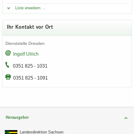
Liste er­wei­tern ...
Ihr Kon­takt vor Ort
Dienst­stel­le Dres­den
In­golf Ul­rich
0351 825 - 1031
0351 825 - 1091
Herausgeber
Lan­des­di­rek­ti­on Sach­sen