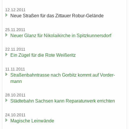
12.12.2011
Neue Stra­ßen für das Zit­tau­er Robur-​Gelände
25.11.2011
Neuer Glanz für Ni­ko­lai­kir­che in Spitz­kun­ners­dorf
22.11.2011
Ein Zügel für die Rote Wei­ße­ritz
11.11.2011
Stra­ßen­bahn­tras­se nach Gor­bitz kommt auf Vor­der­
mann
28.10.2011
Städ­te­bahn Sach­sen kann Re­pa­ra­tur­werk er­rich­ten
24.10.2011
Ma­gi­sche Lein­wän­de