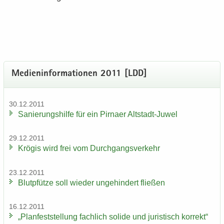
Me­di­en­in­for­ma­tio­nen 2011 [LDD]
30.12.2011
Sa­nie­rungs­hil­fe für ein Pirna­er Altstadt-​Juwel
29.12.2011
Krö­gis wird frei vom Durch­gangs­ver­kehr
23.12.2011
Blut­pfüt­ze soll wie­der un­ge­hin­dert flie­ßen
16.12.2011
„Plan­fest­stel­lung fach­lich so­li­de und ju­ris­tisch kor­rekt“