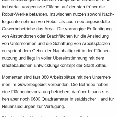
in­dus­tri­ell vor­ge­nutz­te Flä­che, auf der sich frü­her die
Robur-​Werke be­fan­den. In­zwi­schen nut­zen so­wohl Nach­
fol­ge­un­ter­neh­men von Robur als auch neu an­ge­sie­del­te
Ge­wer­be­be­trie­be das Areal. Die vor­ran­gi­ge Er­tüch­ti­gung
von Alt­stand­or­ten oder Brach­flä­chen für die An­sied­lung
von Un­ter­neh­men und die Schaf­fung von Ar­beits­plät­zen
ent­spricht dem Gebot der Nach­hal­tig­keit in der Flä­chen­
nut­zung und liegt in vol­ler Über­ein­stim­mung mit dem
städ­te­bau­li­chen Ent­wick­lungs­kon­zept der Stadt Zit­tau.
Mo­men­tan sind fast 380 Ar­beits­plät­ze mit den Un­ter­neh­
men im Ge­wer­be­ge­biet ver­bun­den. Die Be­trie­be haben
eine Flä­chen­be­vor­ra­tung be­trie­ben, dar­über hin­aus ste­
hen aber noch 9600 Qua­drat­me­ter in städ­ti­scher Hand für
Neu­an­sied­lun­gen zur Ver­fü­gung.