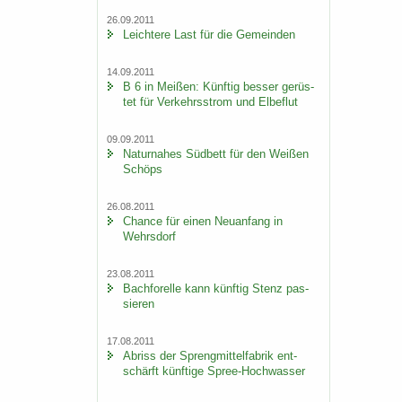
26.09.2011
Leich­te­re Last für die Ge­mein­den
14.09.2011
B 6 in Mei­ßen: Künf­tig bes­ser ge­rüs­
tet für Ver­kehrs­strom und El­be­flut
09.09.2011
Na­tur­na­hes Süd­bett für den Wei­ßen
Schöps
26.08.2011
Chan­ce für einen Neu­an­fang in
Wehrs­dorf
23.08.2011
Bach­fo­rel­le kann künf­tig Stenz pas­
sie­ren
17.08.2011
Ab­riss der Spreng­mit­tel­fa­brik ent­
schärft künf­ti­ge Spree-​Hochwasser