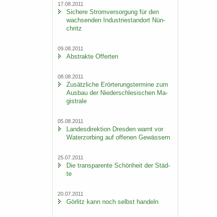
17.08.2011
Si­che­re Strom­ver­sor­gung für den
wach­sen­den In­dus­trie­stand­ort Nün­
chritz
09.08.2011
Abs­trak­te Of­fer­ten
08.08.2011
Zu­sätz­li­che Er­ör­te­rungs­ter­mi­ne zum
Aus­bau der Nie­der­schle­si­schen Ma­
gis­tra­le
05.08.2011
Lan­des­di­rek­ti­on Dres­den warnt vor
Wa­ter­zor­bing auf of­fe­nen Ge­wäs­sern
25.07.2011
Die trans­pa­ren­te Schön­heit der Städ­
te
20.07.2011
Gör­litz kann noch selbst han­deln