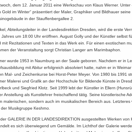
­woch, dem 12. Ja­nu­ar 2011 eine Werk­schau von Klaus Wer­ner. Unter 
Gold im Win­ter“ prä­sen­tiert der Maler, Gra­phi­ker und Bild­hau­er seine 
i­no­ge­bäu­de in der Stauf­fen­berg­al­lee 2.
kel, Ab­tei­lungs­lei­ter in der Lan­des­di­rek­ti­on Dres­den, wird die erste Ver­
Jah­res um 18:00 Uhr er­öff­nen. Au­gust Golly und der Künst­ler selbst fü
 mit Re­zi­ta­tio­nen und Tex­ten in das Werk ein. Für einen exo­ti­schen mu­si
men der Ver­an­stal­tung sorgt Chris­ti­an Lan­ger am Ma­rim­ba­phon.
ner wurde 1953 in Naum­burg an der Saale ge­bo­ren. Nach­dem er in Lei
fs­aus­bil­dung mit Ab­itur er­folg­reich ab­sol­viert hatte, nahm er in Wei­m
ten Mal- und Zei­chen­kur­se bei Horst-​Peter Meyer. Von 1980 bis 1991 stu­
er Ma­le­rei und Gra­fik an der Hoch­schu­le für Bil­den­de Küns­te in Dres
l­beck und Sieg­fried Klotz. Seit 1999 lebt der Künst­ler in El­lern (Huns­rü
 An­stel­lung als Kunst­leh­rer frei­schaf­fend tätig. Seine künst­le­ri­sche Ad
m ma­le­ri­schen, son­dern auch im mu­si­ka­li­schen Be­reich aus. Letz­te­res 
it der Mu­sik­grup­pe Keshmo.
 der GA­LE­RIE IN DER LAN­DES­DI­REK­TI­ON aus­ge­stell­ten Wer­ken von 
n­delt es sich über­wie­gend um Ge­mäl­de. Im Licht­hof der Ga­le­rie wer­