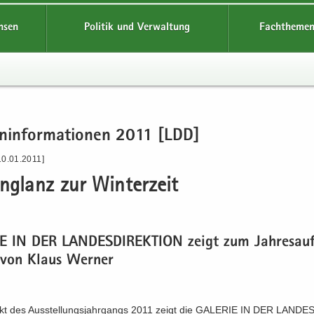
hsen
Politik und Verwaltung
Fachthemen
en­in­for­ma­tio­nen 2011 [LDD]
10.01.2011]
n­glanz zur Win­ter­zeit
IE IN DER LAN­DES­DI­REK­TI­ON zeigt zum Jah­res­auf
von Klaus Wer­ner
kt des Aus­stel­lungs­jahr­gangs 2011 zeigt die GA­LE­RIE IN DER LAN­DES­