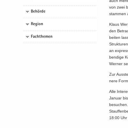
auch meh­re
von zwei b
Behörde
stam­men a
Region
Klaus Wer­
den Be­trac
Fachthemen
bei­ten las
Struk­tu­re
an ex­pres­
ben­di­ge K
Wer­ner sel
Zur Aus­ste
ne­re For­m
Alle In­ter
Ja­nu­ar b
be­su­chen
Stauf­fen­
18:00 Uhr 