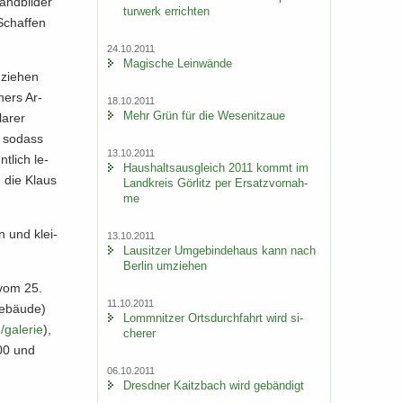
and­bil­der
tur­werk er­rich­ten
Schaf­fen
24.10.2011
Ma­gi­sche Lein­wän­de
 zie­hen
­ners Ar­
18.10.2011
Mehr Grün für die We­se­nitzaue
a­rer
, so­dass
13.10.2011
t­lich le­
Haus­halts­aus­gleich 2011 kommt im
, die Klaus
Land­kreis Gör­litz per Er­satz­vor­nah­
me
en und klei­
13.10.2011
Lau­sit­zer Um­ge­bin­de­haus kann nach
Ber­lin um­zie­hen
 vom 25.
11.10.2011
e­bäu­de)
Lomm­nit­zer Orts­durch­fahrt wird si­
/​galerie
),
che­rer
:00 und
06.10.2011
Dresd­ner Kaitz­bach wird ge­bän­digt