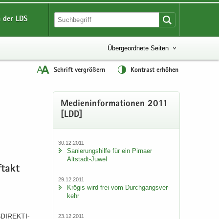
 der LDS
Übergeordnete Seiten
Schrift vergrößern
Kontrast erhöhen
Me­di­en­in­for­ma­tio­nen 2011
[LDD]
30.12.2011
Sa­nie­rungs­hil­fe für ein Pirna­er
Altstadt-​Juwel
­takt
29.12.2011
Krö­gis wird frei vom Durch­gangs­ver­
kehr
DI­REK­TI­
23.12.2011