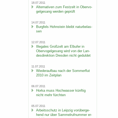
18.07.2011
Al­ter­na­ti­ven zum Fest­zelt in Ober­vo­
gel­ge­sang wer­den ge­prüft
14.07.2011
Burg­fels Hohn­stein bleibt na­tur­be­las­
sen
12.07.2011
Il­le­ga­les Groß­zelt am Elb­ufer in
Ober­vo­gel­ge­sang wird von der Lan­
des­di­rek­ti­on Dres­den nicht ge­dul­det
11.07.2011
Wie­der­auf­bau nach der Som­mer­flut
2010 im Zeit­plan
06.07.2011
Horka muss Hoch­was­ser künf­tig
nicht mehr fürch­ten
05.07.2011
Ar­beits­schutz in Leip­zig vor­über­ge­
hend nur über Sam­mel­ruf­num­mer er­