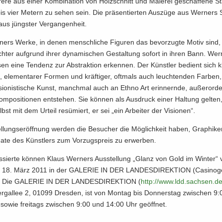
­re aus einer Kom­bi­na­ti­on von Holz­schnitt und Ma­le­rei ge­schaf­fe­ne St
is vier Me­tern zu sehen sein. Die prä­sen­tier­ten Aus­zü­ge aus Wer­ners 
us jüngs­ter Ver­gan­gen­heit.
ners Werke, in denen mensch­li­che Fi­gu­ren das be­vor­zug­te Motiv sind,
h­ter auf­grund ihrer dy­na­mi­schen Ge­stal­tung so­fort in ihren Bann. Wer
­sen eine Ten­denz zur Abs­trak­ti­on er­ken­nen. Der Künst­ler be­dient sich kl
n, ele­men­ta­rer For­men und kräf­ti­ger, oft­mals auch leuch­ten­den Far­ben
sio­nis­ti­sche Kunst, manch­mal auch an Ethno Art er­in­nern­de, au­ßer­or­den
om­po­si­tio­nen ent­ste­hen. Sie kön­nen als Aus­druck einer Hal­tung gel­ten
bst mit dem Ur­teil re­sü­miert, er sei „ein Ar­bei­ter der Vi­sio­nen“.
l­lungs­er­öff­nung wer­den die Be­su­cher die Mög­lich­keit haben, Gra­phi­k
a­te des Künst­lers zum Vor­zugs­preis zu er­wer­ben.
­es­sier­te kön­nen Klaus Wer­ners Aus­stel­lung „Glanz von Gold im Win­ter“
is 18. März 2011 in der GA­LE­RIE IN DER LAN­DES­DI­REK­TI­ON (Ca­si­no­g
. Die GA­LE­RIE IN DER LAN­DES­DI­REK­TI­ON (
http:/​/​www.​ldd.​sachsen.​de
berg­al­lee 2, 01099 Dres­den, ist von Mon­tag bis Don­ners­tag zwi­schen 9
sowie frei­tags zwi­schen 9:00 und 14:00 Uhr ge­öff­net.