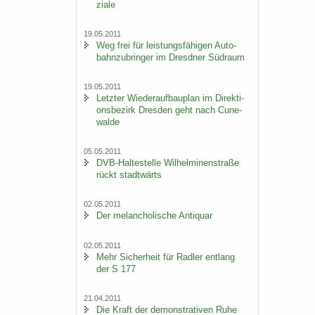
zia­le
19.05.2011
Weg frei für leis­tungs­fä­hi­gen Au­to­
bahn­zu­brin­ger im Dresd­ner Süd­raum
19.05.2011
Letz­ter Wie­der­auf­bau­plan im Di­rek­ti­
ons­be­zirk Dres­den geht nach Cu­n­e­
wal­de
05.05.2011
DVB-​Haltestelle Wil­hel­mi­nen­stra­ße
rückt stadt­wärts
02.05.2011
Der me­lan­cho­li­sche An­ti­quar
02.05.2011
Mehr Si­cher­heit für Rad­ler ent­lang
der S 177
21.04.2011
Die Kraft der de­mons­tra­ti­ven Ruhe