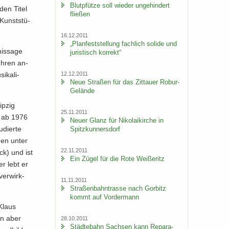
Blut­pfüt­ze soll wie­der un­ge­hin­dert
den Titel
flie­ßen
Kunst­stü­
16.12.2011
„Plan­fest­stel­lung fach­lich so­li­de und
nis­sa­ge
ju­ris­tisch kor­rekt“
h­ren an­
12.12.2011
­ka­li­
Neue Stra­ßen für das Zit­tau­er Robur-​
Gelände
p­zig
25.11.2011
ar ab 1976
Neuer Glanz für Ni­ko­lai­kir­che in
dier­te
Spitz­kun­ners­dorf
­den unter
22.11.2011
ck) und ist
Ein Zügel für die Rote Wei­ße­ritz
er lebt er
ver­wirk­
11.11.2011
Stra­ßen­bahn­tras­se nach Gor­bitz
kommt auf Vor­der­mann
Klaus
den aber
28.10.2011
Städ­te­bahn Sach­sen kann Re­pa­ra­