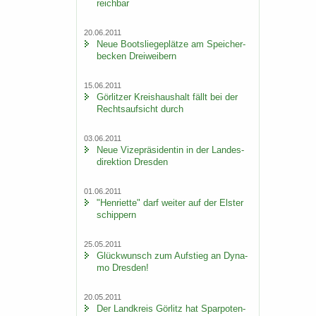
reich­bar
20.06.2011
Neue Boots­lie­ge­plät­ze am Spei­cher­
be­cken Drei­wei­bern
15.06.2011
Gör­lit­zer Kreis­haus­halt fällt bei der
Rechts­auf­sicht durch
03.06.2011
Neue Vi­ze­prä­si­den­tin in der Lan­des­
di­rek­ti­on Dres­den
01.06.2011
"Hen­ri­et­te" darf wei­ter auf der Els­ter
schip­pern
25.05.2011
Glück­wunsch zum Auf­stieg an Dy­na­
mo Dres­den!
20.05.2011
Der Land­kreis Gör­litz hat Spar­po­ten­