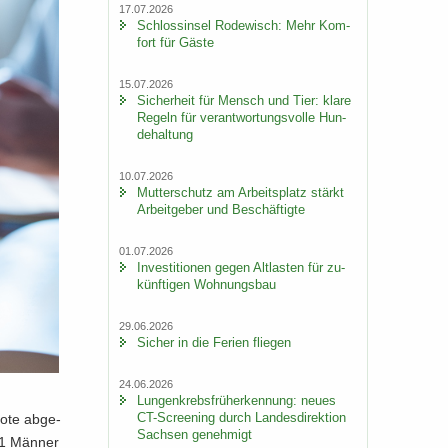
17.07.2026
Schloss­in­sel Ro­de­wisch: Mehr Kom­
fort für Gäste
15.07.2026
Si­cher­heit für Mensch und Tier: klare
Re­geln für ver­ant­wor­tungs­vol­le Hun­
de­hal­tung
10.07.2026
Mut­ter­schutz am Ar­beits­platz stärkt
Ar­beit­ge­ber und Be­schäf­tig­te
01.07.2026
In­ves­ti­tio­nen gegen Alt­las­ten für zu­
künf­ti­gen Woh­nungs­bau
29.06.2026
Si­cher in die Fe­ri­en flie­gen
24.06.2026
Lun­gen­krebs­früh­erken­nung: neues
CT-​Screening durch Lan­des­di­rek­ti­on
o­te ab­ge­
Sach­sen ge­neh­migt
 11 Män­ner