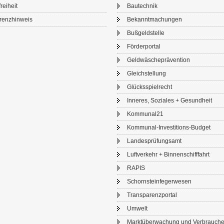
frei­heit
Bau­tech­nik
renz­hin­weis
Be­kannt­ma­chun­gen
Buß­geld­stel­le
För­der­por­tal
Geld­wä­sche­prä­ven­ti­on
Gleich­stel­lung
Glücks­spiel­recht
In­ne­res, So­zia­les + Ge­sund­heit
Kom­mu­nal21
Kommunal-​Investitions-Budget
Lan­des­prü­fungs­amt
Luft­ver­kehr + Bin­nen­schiff­fahrt
RAPIS
Schorn­stein­fe­ger­we­sen
Trans­pa­renz­por­tal
Um­welt
Markt­über­wa­chung und Ver­brau­che