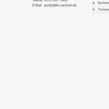
Te­le­fax: 0371 532 - 1929
Bar­rie­re­
E-​Mail:
post[at]lds.sach­sen.de
Trans­pa­