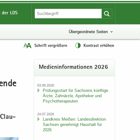
 der LDS
Übergeordnete Seiten
Schrift vergrößern
Kontrast erhöhen
Me­di­en­in­for­ma­tio­nen 2026
hen­de
03.08.2026
Prü­fungs­start für Sach­sens künf­ti­ge
Ärzte, Zahn­ärz­te, Apo­the­ker und
Psy­cho­the­ra­peu­ten
24.07.2026
 Clau­
Land­kreis Mei­ßen: Lan­des­di­rek­ti­on
Sach­sen ge­neh­migt Haus­halt für
2026