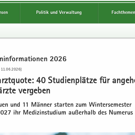
hsen
Politik und Verwaltung
Fachthemen
n­in­for­ma­tio­nen 2026
 11.06.2026]
rzt­quo­te: 40 Stu­di­en­plät­ze für an­ge­
rz­te ver­ge­ben
­en und 11 Män­ner star­ten zum Win­ter­se­mes­ter
27 ihr Me­di­zin­stu­di­um au­ßer­halb des Nu­me­rus