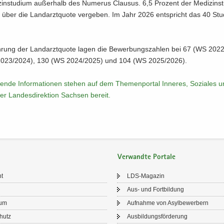
in­stu­di­um au­ßer­halb des Nu­me­rus Clau­sus. 6,5 Pro­zent der Me­di­zin­stu­
über die Land­arzt­quo­te ver­ge­ben. Im Jahr 2026 ent­spricht das 40 Stu­di
üh­rung der Land­arzt­quo­te lagen die Be­wer­bungs­zah­len bei 67 (WS 202
023/2024), 130 (WS 2024/2025) und 104 (WS 2025/2026).
­ren­de In­for­ma­tio­nen ste­hen auf dem The­men­por­tal In­ne­res, So­zia­les
r Lan­des­di­rek­ti­on Sach­sen be­reit.​
Verwandte Portale
ht
LDS-​Magazin
Aus- und Fort­bil­dung
sum
Auf­nah­me von Asyl­be­wer­bern
chutz
Aus­bil­dungs­för­de­rung