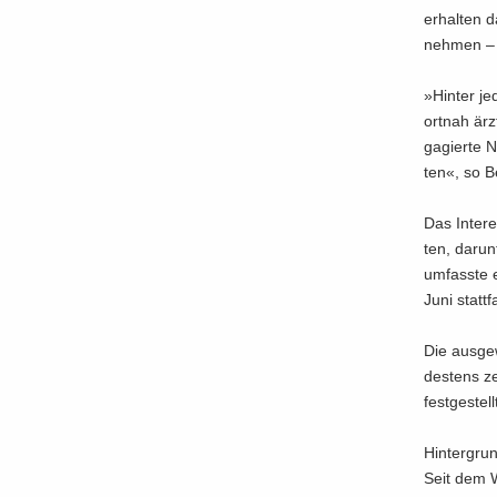
er­hal­ten 
neh­men – 
»Hin­ter j
ort­nah ärz
ga­gier­te 
ten«, so B
Das In­ter­
ten, dar­un
um­fass­te 
Juni statt­
Die aus­ge­
des­tens ze
fest­ge­ste
Hin­ter­gru
Seit dem W