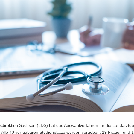
­di­rek­ti­on Sach­sen (LDS) hat das Aus­wahl­ver­fah­ren für die Land­arzt­qu
 Alle 40 ver­füg­ba­ren Stu­di­en­plät­ze wur­den ver­ge­ben. 29 Frau­en und