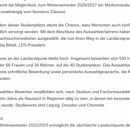
damit die Mög­lich­keit, zum Win­ter­se­mes­ter 2026/2027 ein Me­di­zin­stu­di­
un­ab­hän­gig vom Nu­me­rus Clau­sus.
edem die­ser Stu­di­en­plät­ze steckt die Chan­ce, dass Men­schen auch künf
t­lich ver­sorgt wer­den. Mit dem Ab­schluss des Aus­wahl­ver­fah­rens habe
Nach­wuchs­me­di­zi­ner aus­ge­wählt, die nun ihren Weg in die Land­arzt­pra­x
éla Bélafi, LDS-​Präsident.
es­se an der Land­arzt­quo­te bleibt hoch. Ins­ge­samt be­war­ben sich 100 In­
­ter 66 Frau­en und 34 Män­ner, auf die 40 Stu­di­en­plät­ze. Das Aus­wahl­ve
eine schrift­li­che Be­wer­bung sowie per­sön­li­che Aus­wahl­ge­sprä­che, die 
fan­den.
wähl­ten Be­wer­ber ver­pflich­ten sich, nach Stu­di­um und Fach­arzt­aus­bil
hn Jahre als Haus­arzt in Re­gio­nen tätig zu sein, in denen ein be­son­de­
llt wurde. Stu­di­en­or­te sind Leip­zig, Dres­den und Chem­nitz.
nd:
in­ter­se­mes­ter 2022/2023 er­mög­licht die säch­si­sche Land­arzt­quo­te 