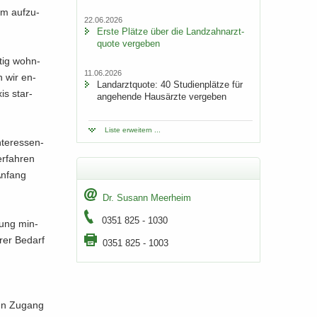
um auf­zu­
22.06.2026
Erste Plät­ze über die Land­zahn­arzt­
quo­te ver­ge­ben
­tig wohn­
11.06.2026
n wir en­
Land­arzt­quo­te: 40 Stu­di­en­plät­ze für
is star­
an­ge­hen­de Haus­ärz­te ver­ge­ben
Liste er­wei­tern ...
ter­es­sen­
r­fah­ren
An­fang
Dr. Su­sann Meer­heim
0351 825 - 1030
­dung min­
rer Be­darf
0351 825 - 1003
den Zu­gang