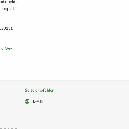
di­en­plät­
­en­plät­
2/2023),
 und Ge­
Seite empfehlen
E-​Mail