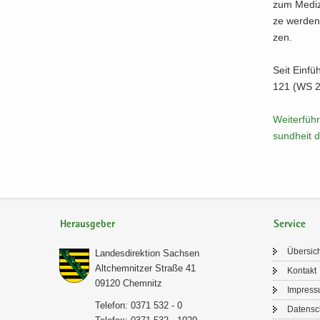
zum Me­di­z
ze wer­den 
zen.
Seit Ein­f
121 (WS 2
Wei­ter­füh
sund­heit de
Herausgeber
Service
Über­sic
Lan­des­di­rek­ti­on Sach­sen
Alt­chem­nit­zer Stra­ße 41
Kon­takt
09120 Chem­nitz
Im­pres­
Te­le­fon: 0371 532 - 0
Da­ten­s