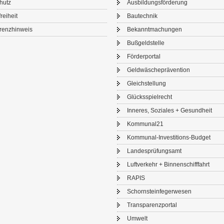
chutz
Aus­bil­dungs­för­de­rung
frei­heit
Bau­tech­nik
renz­hin­weis
Be­kannt­ma­chun­gen
Buß­geld­stel­le
För­der­por­tal
Geld­wä­sche­prä­ven­ti­on
Gleich­stel­lung
Glücks­spiel­recht
In­ne­res, So­zia­les + Ge­sund­heit
Kom­mu­nal21
Kommunal-​Investitions-Budget
Lan­des­prü­fungs­amt
Luft­ver­kehr + Bin­nen­schiff­fahrt
RAPIS
Schorn­stein­fe­ger­we­sen
Trans­pa­renz­por­tal
Um­welt