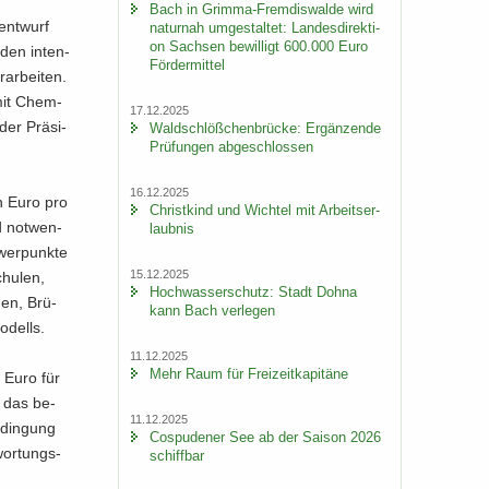
Bach in Grimma-​Fremdiswalde wird
ent­wurf
na­tur­nah um­ge­stal­tet: Lan­des­di­rek­ti­
on Sach­sen be­wil­ligt 600.000 Euro
den in­ten­
För­der­mit­tel
ar­bei­ten.
amit Chem­
17.12.2025
 der Prä­si­
Wald­schlöß­chen­brü­cke: Er­gän­zen­de
Prü­fun­gen ab­ge­schlos­sen
16.12.2025
en Euro pro
Christ­kind und Wich­tel mit Ar­beits­er­
d not­wen­
laub­nis
hwer­punk­te
15.12.2025
hu­len,
Hoch­was­ser­schutz: Stadt Dohna
­ßen, Brü­
kann Bach ver­le­gen
­dells.
11.12.2025
Mehr Raum für Frei­zeit­ka­pi­tä­ne
0 Euro für
e das be­
11.12.2025
­din­gung
Cos­pu­de­ner See ab der Sai­son 2026
wor­tungs­
schiff­bar