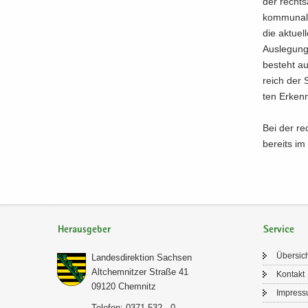
der rechts­
kom­mu­na­
die ak­tu­el
Aus­le­gung
be­steht au
reich der S
ten Er­kenn
Bei der rec
be­reits im
Herausgeber
Service
Über­sic
Lan­des­di­rek­ti­on Sach­sen
Alt­chem­nit­zer Stra­ße 41
Kon­takt
09120 Chem­nitz
Im­pres­
Te­le­fon: 0371 532 - 0