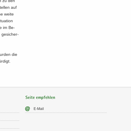
ern zu den
el­len auf
ine weite
ua­ti­on
re im Be­
ge­si­cher­
wur­den die
r­digt.
Seite empfehlen
E-​Mail