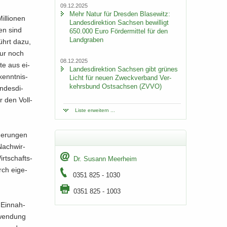
09.12.2025
Mehr Natur für Dres­den Bla­se­witz:
il­lio­nen
Lan­des­di­rek­ti­on Sach­sen be­wil­ligt
ven sind
650.000 Euro För­der­mit­tel für den
Land­gra­ben
ührt dazu,
 nur noch
08.12.2025
­te aus ei­
Lan­des­di­rek­ti­on Sach­sen gibt grü­nes
kennt­nis­
Licht für neuen Zweck­ver­band Ver­
kehrs­bund Ost­sach­sen (ZVVO)
­des­di­
er den Voll­
Liste er­wei­tern ...
ge­run­gen
Nach­wir­
rt­schafts­
Dr. Su­sann Meer­heim
rch ei­ge­
0351 825 - 1030
0351 825 - 1003
 Ein­nah­
­wen­dung