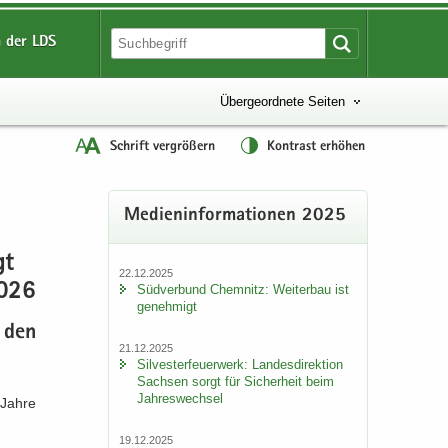
 der LDS
Übergeordnete Seiten
Schrift vergrößern
Kontrast erhöhen
Me­di­en­in­for­ma­tio­nen 2025
gt
22.12.2025
2026
Süd­ver­bund Chem­nitz: Wei­ter­bau ist
ge­neh­migt
, den
21.12.2025
Sil­ves­ter­feu­er­werk: Lan­des­di­rek­ti­on
Sach­sen sorgt für Si­cher­heit beim
Jah­res­wech­sel
e Jahre
19.12.2025