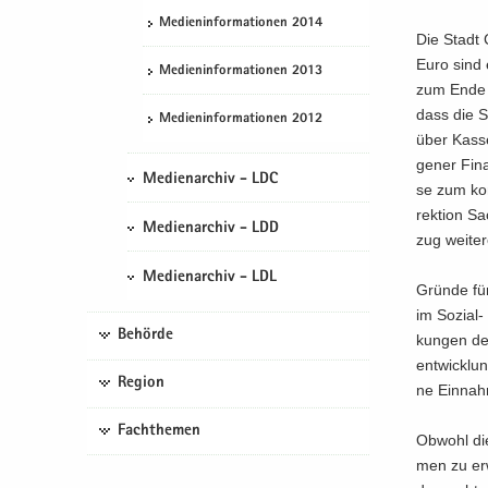
Me­di­en­in­for­ma­tio­nen 2014
Die Stadt C
Euro sind e
Me­di­en­in­for­ma­tio­nen 2013
zum Ende d
dass die St
Me­di­en­in­for­ma­tio­nen 2012
über Kas­sen
ge­ner Fi­n
Medienarchiv - LDC
se zum kom­
rek­ti­on S
Medienarchiv - LDD
zug wei­te­
Medienarchiv - LDL
Grün­de für
im Sozial-​
Behörde
kun­gen de
ent­wick­lu
Region
ne Ein­nah
Fachthemen
Ob­wohl di
men zu er­