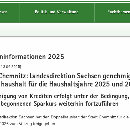
hsen
Politik und Verwaltung
Fachthemen
n­in­for­ma­tio­nen 2025
- 13.06.2025]
hem­nitz: Lan­des­di­rek­ti­on Sach­sen ge­neh­mi
l­haus­halt für die Haus­halts­jah­re 2025 und 
mi­gung von Kre­di­ten er­folgt unter der Be­din­gung
 be­gon­ne­nen Spar­kurs wei­ter­hin fort­zu­füh­ren
­di­rek­ti­on Sach­sen hat den Dop­pel­haus­halt der Stadt Chem­nitz für di
026 zum Voll­zug frei­ge­ge­ben.