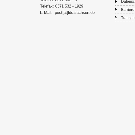
Da­ten­s
Te­le­fax: 0371 532 - 1929
Bar­rie­re­
E-​Mail:
post[at]lds.sach­sen.de
Trans­pa­