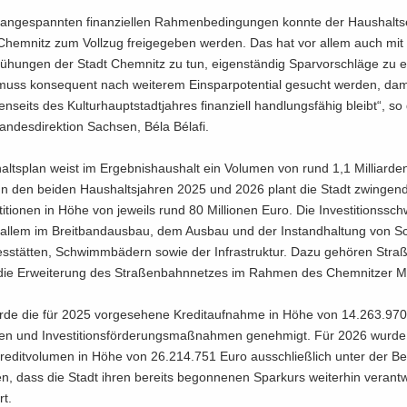
an­ge­spann­ten fi­nan­zi­el­len Rah­men­be­din­gun­gen konn­te der Haus­halts­
Chem­nitz zum Voll­zug frei­ge­ge­ben wer­den. Das hat vor allem auch mit 
ü­hun­gen der Stadt Chem­nitz zu tun, ei­gen­stän­dig Spar­vor­schlä­ge zu er­
uss kon­se­quent nach wei­te­rem Ein­spar­po­ten­ti­al ge­sucht wer­den, d
n­seits des Kul­tur­haupt­stadt­jah­res fi­nan­zi­ell hand­lungs­fä­hig bleibt“, so
n­des­di­rek­ti­on Sach­sen, Béla Bélafi.
lts­plan weist im Er­geb­nis­haus­halt ein Vo­lu­men von rund 1,1 Mil­li­ar­d
In den bei­den Haus­halts­jah­ren 2025 und 2026 plant die Stadt zwin­gen
­ti­tio­nen in Höhe von je­weils rund 80 Mil­lio­nen Euro. Die In­ves­ti­ti­ons­sc
r allem im Breit­band­aus­bau, dem Aus­bau und der In­stand­hal­tung von Sc
ges­stät­ten, Schwimm­bä­dern sowie der In­fra­struk­tur. Dazu ge­hö­ren Stra
ie Er­wei­te­rung des Stra­ßen­bahn­net­zes im Rah­men des Chem­nit­zer Mo
urde die für 2025 vor­ge­se­he­ne Kre­dit­auf­nah­me in Höhe von 14.263.97
io­nen und In­ves­ti­ti­ons­för­de­rungs­maß­nah­men ge­neh­migt. Für 2026 wurd
Kre­dit­vo­lu­men in Höhe von 26.214.751 Euro aus­schließ­lich unter der Be
ben, dass die Stadt ihren be­reits be­gon­ne­nen Spar­kurs wei­ter­hin ver­ant­
rt.