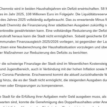
hem­nitz wird in bei­den Haus­halts­jah­ren ein De­fi­zit er­wirt­schaf­ten. 58 M
s im Jahr 2025, 108 Mil­lio­nen Euro im Fol­ge­jahr. Die Li­qui­di­täts­re­ser­
es Jah­res 2025 voll­stän­dig auf­ge­braucht. Das zu er­war­ten­de Minus f
adt Chem­nitz die Fi­nan­zie­rung ihrer städ­ti­schen Aus­ga­ben zu­künf­tig
­kre­di­te ge­währ­leis­ten kann. Eine voll­stän­di­ge Re­du­zie­rung der De­fi­zi
anz­kraft her­aus kann die Stadt nicht er­mög­li­chen. So­bald ge­si­cher­te Er­
mu­na­len Fi­nanz­aus­gleich 2025/2026 vor­lie­gen, ist ge­gen­über der Lan
ach­sen eine Neu­be­rech­nung der Haus­halts­si­tua­ti­on vor­zu­le­gen und üb
rer Maß­nah­men zur Re­du­zie­rung des De­fi­zits zu be­rich­ten.
 die schwie­ri­ge Fi­nanz­la­ge der Stadt sind im We­sent­li­chen Kos­ten­stei­
 und Ju­gend­be­reich, auch in Ver­bin­dung mit der hohen In­fla­ti­on sowie 
r Corona-​Pandemie. Er­schwe­rend kommt die ak­tu­ell zu­rück­hal­ten­de Wi
ng hinzu, die es der Stadt nicht er­mög­licht, die stei­gen­den Aus­ga­ben du
­men oder Ein­spa­run­gen zu kom­pen­sie­ren.
e Stadt für die Er­fül­lung ihrer Auf­ga­ben mehr Geld aus­ge­ben muss, als
war­ten sind, konn­te die Ge­neh­mi­gung des Dop­pel­haus­hal­tes unter An