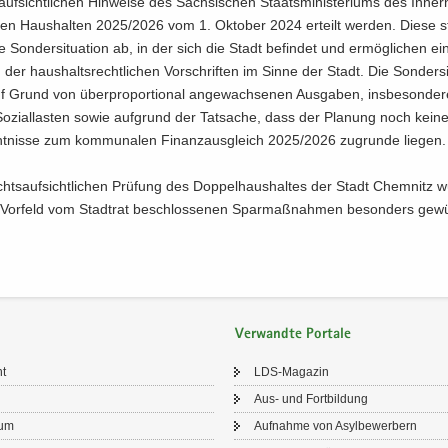
auf­sicht­li­chen Hin­wei­se des Säch­si­schen Staats­mi­nis­te­ri­ums des In­n
len Haus­hal­ten 2025/2026 vom 1. Ok­to­ber 2024 er­teilt wer­den. Diese st
­le Son­der­si­tua­ti­on ab, in der sich die Stadt be­fin­det und er­mög­li­chen e
 der haus­halts­recht­li­chen Vor­schrif­ten im Sinne der Stadt. Die Son­der­si­t
f Grund von über­pro­por­tio­nal an­ge­wach­se­nen Aus­ga­ben, ins­be­son­de­
o­zi­al­las­ten sowie auf­grund der Tat­sa­che, dass der Pla­nung noch keine 
t­nis­se zum kom­mu­na­len Fi­nanz­aus­gleich 2025/2026 zu­grun­de lie­gen.
hts­auf­sicht­li­chen Prü­fung des Dop­pel­haus­hal­tes der Stadt Chem­nitz 
 Vor­feld vom Stadt­rat be­schlos­se­nen Spar­maß­nah­men be­son­ders ge­wü
Verwandte Portale
ht
LDS-​Magazin
Aus- und Fort­bil­dung
sum
Auf­nah­me von Asyl­be­wer­bern