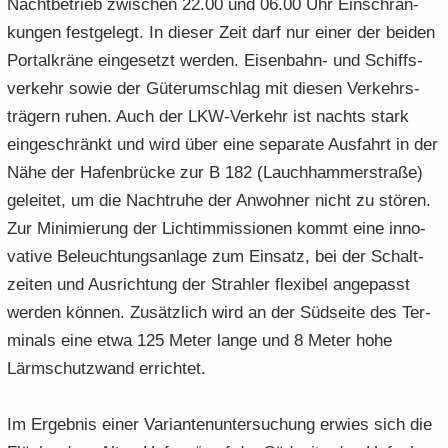
Nacht­be­trieb zwi­schen 22.00 und 06.00 Uhr Ein­schrän­
kun­gen fest­ge­legt. In die­ser Zeit darf nur einer der bei­den
Por­tal­krä­ne ein­ge­setzt wer­den. Eisenbahn-​ und Schiffs­
ver­kehr sowie der Gü­ter­um­schlag mit die­sen Ver­kehrs­
trä­gern ruhen. Auch der LKW-​Verkehr ist nachts stark
ein­ge­schränkt und wird über eine se­pa­ra­te Aus­fahrt in der
Nähe der Ha­fen­brü­cke zur B 182 (Lauch­ham­mer­stra­ße)
ge­lei­tet, um die Nacht­ru­he der An­woh­ner nicht zu stö­ren.
Zur Mi­ni­mie­rung der Lichtim­mis­sio­nen kommt eine in­no­
va­ti­ve Be­leuch­tungs­an­la­ge zum Ein­satz, bei der Schalt­
zei­ten und Aus­rich­tung der Strah­ler fle­xi­bel an­ge­passt
wer­den kön­nen. Zu­sätz­lich wird an der Süd­sei­te des Ter­
mi­nals eine etwa 125 Meter lange und 8 Meter hohe
Lärm­schutz­wand er­rich­tet.
Im Er­geb­nis einer Va­ri­an­ten­un­ter­su­chung er­wies sich die