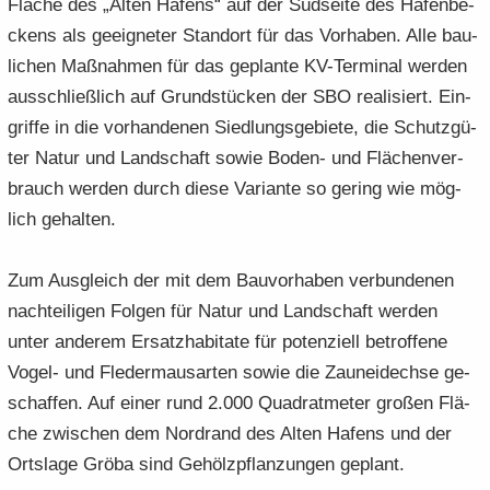
Flä­che des „Alten Ha­fens“ auf der Süd­sei­te des Ha­fen­be­
ckens als ge­eig­ne­ter Stand­ort für das Vor­ha­ben. Alle bau­
li­chen Maß­nah­men für das ge­plan­te KV-​Terminal wer­den
aus­schließ­lich auf Grund­stü­cken der SBO rea­li­siert. Ein­
grif­fe in die vor­han­de­nen Sied­lungs­ge­bie­te, die Schutz­gü­
ter Natur und Land­schaft sowie Boden-​ und Flä­chen­ver­
brauch wer­den durch diese Va­ri­an­te so ge­ring wie mög­
lich ge­hal­ten.
Zum Aus­gleich der mit dem Bau­vor­ha­ben ver­bun­de­nen
nach­tei­li­gen Fol­gen für Natur und Land­schaft wer­den
unter an­de­rem Er­satz­ha­bi­ta­te für po­ten­zi­ell be­trof­fe­ne
Vogel-​ und Fle­der­maus­ar­ten sowie die Zaun­ei­dech­se ge­
schaf­fen. Auf einer rund 2.000 Qua­drat­me­ter gro­ßen Flä­
che zwi­schen dem Nord­rand des Alten Ha­fens und der
Orts­la­ge Gröba sind Ge­hölz­pflan­zun­gen ge­plant.