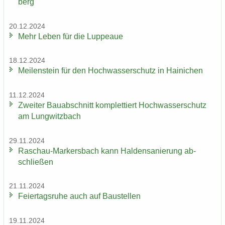
berg
20.12.2024
Mehr Leben für die Lup­peaue
18.12.2024
Mei­len­stein für den Hoch­was­ser­schutz in Hai­ni­chen
11.12.2024
Zwei­ter Bau­ab­schnitt kom­plet­tiert Hoch­was­ser­schutz
am Lung­witz­bach
29.11.2024
Raschau-​Markersbach kann Hal­den­sa­nie­rung ab­
schlie­ßen
21.11.2024
Fei­er­tags­ru­he auch auf Bau­stel­len
19.11.2024