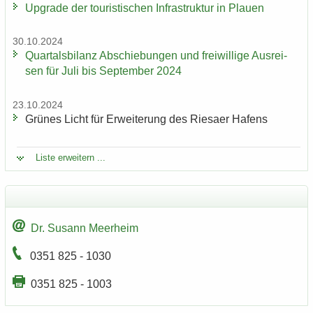
Up­grade der tou­ris­ti­schen In­fra­struk­tur in Plau­en
30.10.2024
Quar­tals­bi­lanz Ab­schie­bun­gen und frei­wil­li­ge Aus­rei­
sen für Juli bis Sep­tem­ber 2024
23.10.2024
Grü­nes Licht für Er­wei­te­rung des Rie­sa­er Ha­fens
Liste er­wei­tern ...
Dr. Su­sann Meer­heim
0351 825 - 1030
0351 825 - 1003