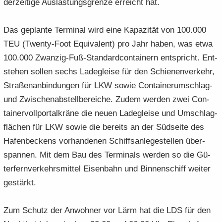
der­zei­ti­ge Aus­las­tungs­gren­ze er­reicht hat.
Das ge­plan­te Ter­mi­nal wird eine Ka­pa­zi­tät von 100.000
TEU (Twenty-​Foot Equi­va­lent) pro Jahr haben, was etwa
100.000 Zwanzig-​Fuß-Standardcontainern ent­spricht. Ent­
ste­hen sol­len sechs La­de­glei­se für den Schie­nen­ver­kehr,
Stra­ßen­an­bin­dun­gen für LKW sowie Containerumschlag-​
und Zwi­schen­ab­stell­be­rei­che. Zudem wer­den zwei Con­
tai­ner­voll­por­tal­krä­ne die neuen La­de­glei­se und Um­schlag­
flä­chen für LKW sowie die be­reits an der Süd­sei­te des
Ha­fen­be­ckens vor­han­de­nen Schiffs­an­le­ge­stel­len über­
span­nen. Mit dem Bau des Ter­mi­nals wer­den so die Gü­
ter­fern­ver­kehrs­mit­tel Ei­sen­bahn und Bin­nen­schiff wei­ter
ge­stärkt.
Zum Schutz der An­woh­ner vor Lärm hat die LDS für den