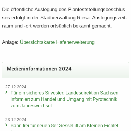
Die öf­fent­li­che Aus­le­gung des Plan­fest­stel­lungs­be­schlus­
ses er­folgt in der Stadt­ver­wal­tung Riesa. Aus­le­gungs­zeit­
raum und -ort wer­den orts­üb­lich be­kannt ge­macht.
An­la­ge:
Über­sichts­kar­te Ha­fen­er­wei­te­rung
Me­di­en­in­for­ma­tio­nen 2024
27.12.2024
Für ein si­che­res Sil­ves­ter: Lan­des­di­rek­ti­on Sach­sen
in­for­miert zum Han­del und Um­gang mit Py­ro­tech­nik
zum Jah­res­wech­sel
23.12.2024
Bahn frei für neuen 8er Ses­sel­lift am Klei­nen Fich­tel­