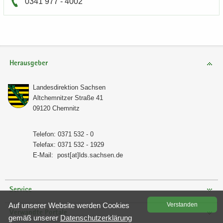
0341 977 - 4002
Herausgeber
Lan­des­di­rek­ti­on Sach­sen
Alt­chem­nit­zer Stra­ße 41
09120 Chem­nitz
Te­le­fon: 0371 532 - 0
Te­le­fax: 0371 532 - 1929
E-​Mail:
post[at]lds.sach­sen.de
Service
Auf un­se­rer Web­site wer­den Coo­kies
Ver­stan­den
Verwandte Portale
gemäß un­se­rer
Da­ten­schutz­er­klä­rung