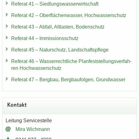
Re­fe­rat 41 – Sied­lungs­was­ser­wirt­schaft
Re­fe­rat 42 – Ober­flä­chen­was­ser, Hoch­was­ser­schutz
Re­fe­rat 43 – Ab­fall, Alt­las­ten, Bo­den­schutz
Re­fe­rat 44 – Im­mis­si­ons­schutz
Re­fe­rat 45 – Na­tur­schutz, Land­schafts­pfle­ge
Re­fe­rat 46 – Was­ser­recht­li­che Plan­fest­stel­lungs­ver­fah­
ren Hoch­was­ser­schutz
Re­fe­rat 47 – Berg­bau, Berg­bau­fol­gen, Grund­was­ser
Kon­takt
Lei­tung Ser­vice­stel­le
Mira Wich­mann