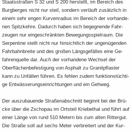
Staats­stra­ßen S 32 und S 200 her­stellt, im Be­reich des
Burg­berges nicht nur steil, son­dern ver­läuft zu­sätz­lich in
einem sehr engen Kur­ven­ra­di­us im Be­reich der vor­han­de­
nen Spitz­keh­re. Da­durch haben sich be­geg­nen­de Fahr­
zeu­gen nur ein­ge­schränk­ten Be­we­gungs­spiel­raum. Die
Ser­pen­ti­ne stellt nicht nur hin­sicht­lich der un­ge­nü­gen­den
Fahr­bahn­brei­te und des gro­ßen Längs­ge­fäl­les eine Ge­
fah­ren­quel­le dar. Auch der vor­han­de­ne Wech­sel der
Ober­flä­chen­be­fes­ti­gung von Asphalt zu Gra­nit­pflas­ter
kann zu Un­fäl­len füh­ren. Es feh­len zudem funk­ti­ons­tüch­ti­
ge Ent­wäs­se­rungs­ein­rich­tun­gen und ein Geh­weg.
Der aus­zu­bau­en­de Stra­ßen­ab­schnitt be­ginnt bei der Brü­
cke über die Zscho­pau im Orts­teil Krie­be­thal und führt auf
einer Länge von rund 510 Me­tern bis zum alten Rit­ter­gut.
Die Stra­ße soll auf sechs Meter ver­brei­tert und der Kur­