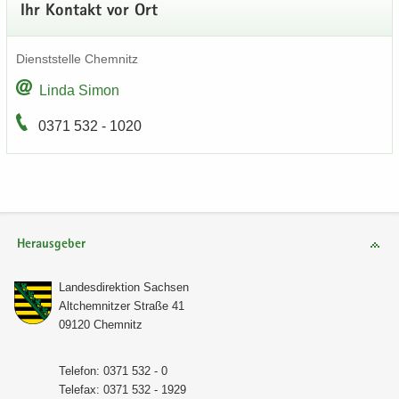
Ihr Kon­takt vor Ort
Dienst­stel­le Chem­nitz
Linda Simon
0371 532 - 1020
Herausgeber
Lan­des­di­rek­ti­on Sach­sen
Alt­chem­nit­zer Stra­ße 41
09120 Chem­nitz
Te­le­fon: 0371 532 - 0
Te­le­fax: 0371 532 - 1929