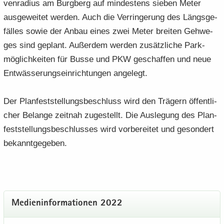
ven­ra­di­us am Burg­berg auf min­des­tens sie­ben Meter
aus­ge­wei­tet wer­den. Auch die Ver­rin­ge­rung des Längs­ge­
fäl­les sowie der Anbau eines zwei Meter brei­ten Geh­we­
ges sind ge­plant. Au­ßer­dem wer­den zu­sätz­li­che Park­
mög­lich­kei­ten für Busse und PKW ge­schaf­fen und neue
Ent­wäs­se­rungs­ein­rich­tun­gen an­ge­legt.
Der Plan­fest­stel­lungs­be­schluss wird den Trä­gern öf­fent­li­
cher Be­lan­ge zeit­nah zu­ge­stellt. Die Aus­le­gung des Plan­
fest­stel­lungs­be­schlus­ses wird vor­be­rei­tet und ge­son­dert
be­kannt­ge­ge­ben.
Me­di­en­in­for­ma­tio­nen 2022