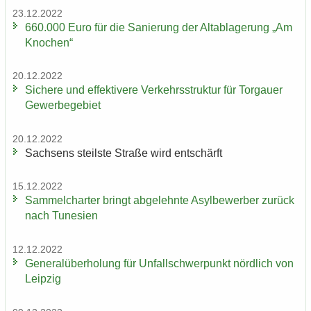
23.12.2022
660.000 Euro für die Sa­nie­rung der Alt­ab­la­ge­rung „Am
Kno­chen“
20.12.2022
Si­che­re und ef­fek­ti­ve­re Ver­kehrs­struk­tur für Tor­gau­er
Ge­wer­be­ge­biet
20.12.2022
Sach­sens steils­te Stra­ße wird ent­schärft
15.12.2022
Sam­mel­char­ter bringt ab­ge­lehn­te Asyl­be­wer­ber zu­rück
nach Tu­ne­si­en
12.12.2022
Ge­ne­ral­über­ho­lung für Un­fall­schwer­punkt nörd­lich von
Leip­zig