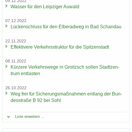
09.12.2022
Was­ser für den Leip­zi­ger Au­wald
07.12.2022
Lü­cken­schluss für den El­be­rad­weg in Bad Schand­au
22.11.2022
Ef­fek­ti­ve­re Ver­kehrs­struk­tur für die Spit­zen­stadt
08.11.2022
Kür­ze­re Ver­kehrs­we­ge in Groitzsch sol­len Stadt­zen­
trum ent­las­ten
26.10.2022
Weg frei für Si­che­rungs­maß­nah­men ent­lang der Bun­
des­stra­ße B 92 bei Sohl
Liste er­wei­tern ...