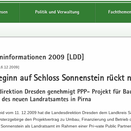
hsen
Politik und Verwaltung
Fachthemen
en­in­for­ma­tio­nen 2009 [LDD]
16.12.2009]
e­ginn auf Schloss Son­nen­stein rückt 
­di­rek­ti­on Dres­den ge­neh­migt PPP- Pro­jekt für B
b des neuen Land­rats­am­tes in Pirna
eid vom 11. 12.2009 hat die Lan­des­di­rek­ti­on Dres­den dem Land­kreis S
sterzgebirge den Pro­jekt­ver­trag zu Umbau, Fi­nan­zie­rung und Be­trieb 
 Son­nen­stein als Land­rats­amt im Rah­men einer Pri¬vate Pu­blic Part­ne