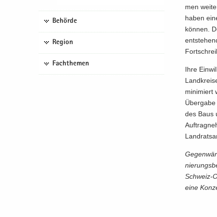
men wei­te­
ha­ben eine
Behörde
kön­nen. De
ent­ste­hen
Region
Fort­schrei­
Fachthemen
Ihre Ein­wi
Land­krei­s
mi­ni­miert
Über­ga­be
des Baus u
Auf­trag­n
Land­rats­a
Ge­gen­wär­
nie­rungs­b
Schweiz-​Os
eine Kon­ze