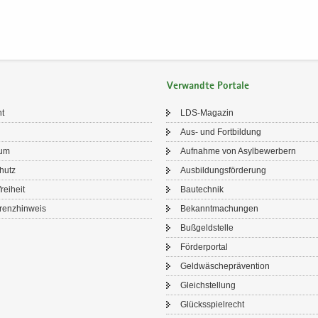
Verwandte Portale
ht
LDS-​Magazin
Aus- und Fort­bil­dung
sum
Auf­nah­me von Asyl­be­wer­bern
chutz
Aus­bil­dungs­för­de­rung
frei­heit
Bau­tech­nik
renz­hin­weis
Be­kannt­ma­chun­gen
Buß­geld­stel­le
För­der­por­tal
Geld­wä­sche­prä­ven­ti­on
Gleich­stel­lung
Glücks­spiel­recht