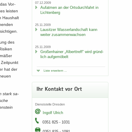
07.12.2009
 das Vor­
Auf­at­men an der Orts­durch­fahrt in
tes leis­ten
Lich­ten­berg
n Haus­halt
­hen­den
25.11.2009
Lau­sit­zer Was­ser­land­schaft kann
ich­ti­gen.
wei­ter zu­sam­men­wach­sen
­rung des
25.11.2009
i­si­ken
Gro­ßen­hai­ner „Al­bert­treff“ wird gründ­
e­mä­ßer
lich auf­ge­mö­belt
 Zeit­punkt
er hat der
Liste er­wei­tern ...
 neuen
Ihr Kon­takt vor Ort
in stark sa­
­sche
Dienst­stel­le Dres­den
en­stein
In­golf Ul­rich
0351 825 - 1031
0351 825 - 1091