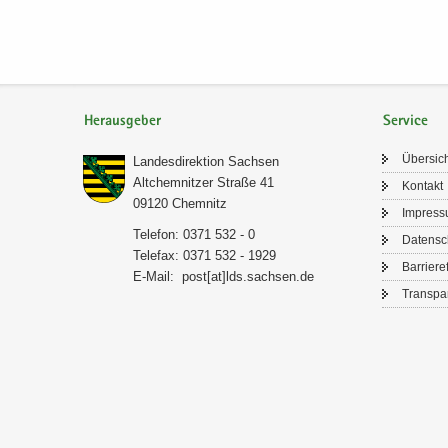
Herausgeber
Service
Über­sic
Lan­des­di­rek­ti­on Sach­sen
Alt­chem­nit­zer Stra­ße 41
Kon­takt
09120 Chem­nitz
Im­pres­
Te­le­fon: 0371 532 - 0
Da­ten­s
Te­le­fax: 0371 532 - 1929
Bar­rie­re­
E-​Mail:
post[at]lds.sach­sen.de
Trans­pa­