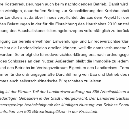
re Kos­ten­re­du­zie­run­gen auch beim nach­fol­gen­den Be­trieb. Damit wird
n wich­ti­gen, dau­er­haf­ten Bei­trag zur Kon­so­li­die­rung des Kreis­haus­hal­
r Land­kreis ist dar­über hin­aus ver­pflich­tet, die aus dem Pro­jekt für de
­den Be­las­tun­gen in der für die Ein­rei­chung des Haus­hal­tes 2010 an­ste
bung des Haus­halts­kon­so­li­die­rungs­kon­zep­tes voll­um­fäng­lich zu be­rück­s
l­li­gung zur be­reits er­wähn­ten Einwendungs-​ und Ein­re­de­ver­zichts­er­klä
es hat die Lan­des­di­rek­ti­on er­tei­len kön­nen, weil die damit ver­bun­de­ne R
 wur­den. So er­folgt die Ein­re­de­ver­zichts­er­klä­rung erst nach ord­nungs­g
 des Schlos­ses an den Nut­zer. Au­ßer­dem bleibt die Im­mo­bi­lie zu jedem
nd des Be­triebs im Ver­trags­zeit­raum Ei­gen­tum des Land­krei­ses. Fer­n
eh­mer für die ord­nungs­ge­mä­ße Durch­füh­rung von Bau und Be­trieb des
m­tes auch selbst­schuld­ne­ri­sche Bürg­schaf­ten zu leis­ten.
tig ist der Pirna­er Teil der Land­kreis­ver­wal­tung mit 385 Ar­beits­plät­zen 
e­dürf­ti­gen Ge­bäu­den in der Stadt un­ter­ge­bracht. Der Land­kreis Säch­si
terzgebirge be­ab­sich­tigt mit der künf­ti­gen Nut­zung von Schloss Son­n
n­tra­ti­on von 500 Bü­ro­ar­beits­plät­zen in der Kreis­stadt.