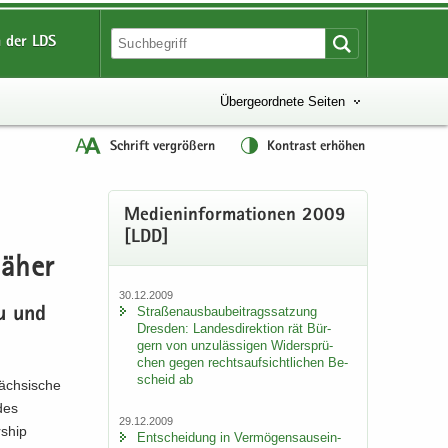
 der LDS
Übergeordnete Seiten
Schrift vergrößern
Kontrast erhöhen
Me­di­en­in­for­ma­tio­nen 2009
[LDD]
näher
30.12.2009
Stra­ßen­aus­bau­bei­trags­sat­zung
au und
Dres­den: Lan­des­di­rek­ti­on rät Bür­
gern von un­zu­läs­si­gen Wi­der­sprü­
chen gegen rechts­auf­sicht­li­chen Be­
scheid ab
äch­si­sche
des
29.12.2009
rship
Ent­schei­dung in Ver­mö­gens­aus­ein­