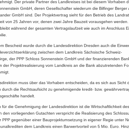
h­migt. Der pri­va­te Part­ner des Land­krei­ses ist bei die­sem Vor­ha­ben 
n­nen­stein GmbH, deren Ge­sell­schaf­ter wie­der­um die Bil­fin­ger Ber­ge
n­der GmbH sind. Der Pro­jekt­ver­trag sieht für den Be­trieb des Land­rat
zeit von 25 Jah­ren vor, denen zwei Jahre Bau­zeit vor­aus­ge­hen wer­den
bleibt wäh­rend der ge­sam­ten Ver­trags­lauf­zeit wie auch im An­schluss Ei
­lie.
hem Be­scheid wurde durch die Lan­des­di­rek­ti­on Dres­den auch die Einw
de­ver­zichts­er­klä­rung zwi­schen dem Land­kreis Säch­si­sche Schweiz-​
rge, der PPP Schloss Son­nen­stein GmbH und der fi­nan­zie­ren­den Bank
der Pro­jektrea­li­sie­rung vom Land­kreis an die Bank ab­zu­tre­ten­den For
­migt.
s­di­rek­ti­on muss über das Vor­ha­ben ent­schei­den, da es sich aus Sicht
 durch die Rechts­auf­sicht zu ge­neh­mi­gen­de kredit-​ bzw. ge­währ­ver­trag
ge­schäf­te han­delt.
h für die Ge­neh­mi­gung der Lan­des­di­rek­ti­on ist die Wirt­schaft­lich­keit de
den vor­lie­gen­den Gut­ach­ten ver­spricht die Rea­li­sie­rung des Schloss
 PPP ge­gen­über einer Bau­pro­jekt­um­set­zung in ei­ge­ner Regie unter N
­nal­kre­di­ten dem Land­kreis einen Bar­wert­vor­teil von 5 Mio. Euro. Hi