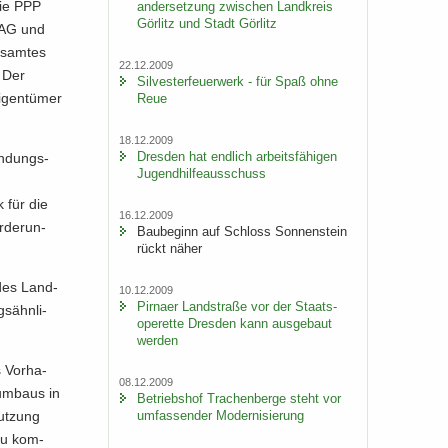
die PPP
an­der­set­zung zwi­schen Land­kreis
Gör­litz und Stadt Gör­litz
r AG und
s­am­tes
22.12.2009
. Der
Sil­ves­ter­feu­er­werk - für Spaß ohne
­gen­tü­mer
Reue
18.12.2009
Dres­den hat end­lich ar­beits­fä­hi­gen
endungs-​
Ju­gend­hil­fe­aus­schuss
 für die
16.12.2009
­de­run­
Bau­be­ginn auf Schloss Son­nen­stein
rückt näher
 des Land­
10.12.2009
Pirna­er Land­stra­ße vor der Staats­
s­ähn­li­
ope­ret­te Dres­den kann aus­ge­baut
wer­den
s Vor­ha­
08.12.2009
­um­baus in
Be­triebs­hof Tra­chen­ber­ge steht vor
um­fas­sen­der Mo­der­ni­sie­rung
ut­zung
nzu kom­