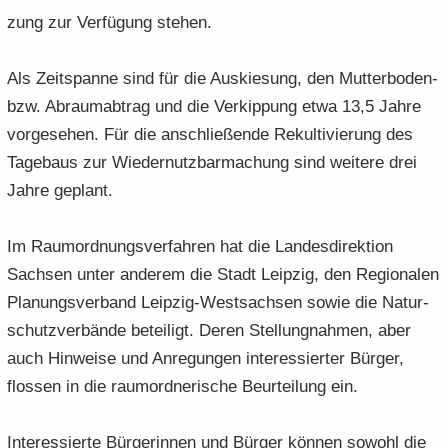
zung zur Ver­fü­gung ste­hen.
Als Zeit­span­ne sind für die Aus­kie­sung, den Mutterboden-​
bzw. Ab­raum­ab­trag und die Ver­kip­pung etwa 13,5 Jahre
vor­ge­se­hen. Für die an­schlie­ßen­de Re­kul­ti­vie­rung des
Ta­ge­baus zur Wie­der­nutz­bar­ma­chung sind wei­te­re drei
Jahre ge­plant.
Im Raum­ord­nungs­ver­fah­ren hat die Lan­des­di­rek­ti­on
Sach­sen unter an­de­rem die Stadt Leip­zig, den Re­gio­na­len
Pla­nungs­ver­band Leipzig-​Westsachsen sowie die Na­tur­
schutz­ver­bän­de be­tei­ligt. Deren Stel­lung­nah­men, aber
auch Hin­wei­se und An­re­gun­gen in­ter­es­sier­ter Bür­ger,
flos­sen in die raum­ord­ne­ri­sche Be­ur­tei­lung ein.
In­ter­es­sier­te Bür­ge­rin­nen und Bür­ger kön­nen so­wohl die