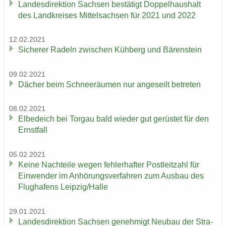
Lan­des­di­rek­ti­on Sach­sen be­stä­tigt Dop­pel­haus­halt
des Land­krei­ses Mit­tel­sach­sen für 2021 und 2022
12.02.2021
Si­che­rer Ra­deln zwi­schen Küh­berg und Bä­ren­stein
09.02.2021
Dä­cher beim Schnee­räu­men nur an­ge­seilt be­tre­ten
08.02.2021
El­be­deich bei Tor­gau bald wie­der gut ge­rüs­tet für den
Ernst­fall
05.02.2021
Keine Nach­tei­le wegen feh­ler­haf­ter Post­leit­zahl für
Ein­wen­der im An­hö­rungs­ver­fah­ren zum Aus­bau des
Flug­ha­fens Leip­zig/Halle
29.01.2021
Lan­des­di­rek­ti­on Sach­sen ge­neh­migt Neu­bau der Stra­