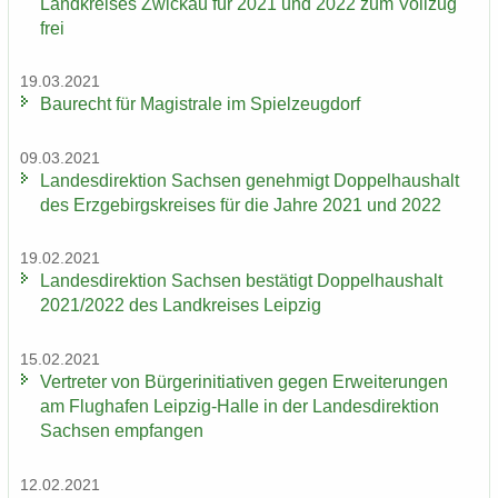
Land­krei­ses Zwi­ckau für 2021 und 2022 zum Voll­zug
frei
19.03.2021
Bau­recht für Ma­gis­tra­le im Spiel­zeug­dorf
09.03.2021
Lan­des­di­rek­ti­on Sach­sen ge­neh­migt Dop­pel­haus­halt
des Erz­ge­birgs­krei­ses für die Jahre 2021 und 2022
19.02.2021
Lan­des­di­rek­ti­on Sach­sen be­stä­tigt Dop­pel­haus­halt
2021/2022 des Land­krei­ses Leip­zig
15.02.2021
Ver­tre­ter von Bür­ger­initia­ti­ven gegen Er­wei­te­run­gen
am Flug­ha­fen Leipzig-​Halle in der Lan­des­di­rek­ti­on
Sach­sen emp­fan­gen
12.02.2021