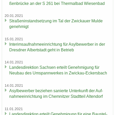
ßen­brü­cke an der S 261 bei Ther­mal­bad Wie­sen­bad
20.01.2021
Stra­ßen­in­stand­set­zung im Tal der Zwi­ckau­er Mulde
ge­neh­migt
15.01.2021
In­te­rims­auf­nah­me­ein­rich­tung für Asyl­be­wer­ber in der
Dresd­ner Al­bert­stadt geht in Be­trieb
14.01.2021
Lan­des­di­rek­ti­on Sach­sen er­teilt Ge­neh­mi­gung für
Neu­bau des Um­spann­wer­kes in Zwickau-​Eckersbach
14.01.2021
Asyl­be­wer­ber be­zie­hen sa­nier­te Un­ter­kunft der Auf­
nah­me­ein­rich­tung im Chem­nit­zer Stadt­teil Al­ten­dorf
11.01.2021
Lan­des­di­rek­ti­on er­teilt Ge­neh­mi­gung für eine Bau­stel­