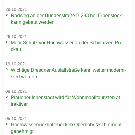
29.10.2021
Rad­weg an der Bun­des­stra­ße B 283 bei Ei­ben­stock
kann ge­baut wer­den
26.10.2021
Mehr Schutz vor Hoch­was­ser an der Schwar­zen Po­
ckau
19.10.2021
Wich­ti­ge Dresd­ner Aus­fall­stra­ße kann wei­ter mo­der­ni­
siert wer­den
08.10.2021
Plaue­ner In­nen­stadt wird für Wohn­mo­bil­tou­ris­ten at­
trak­ti­ver
05.10.2021
Hoch­was­ser­rück­hal­te­be­cken Ober­bobritzsch er­neut
ge­neh­migt