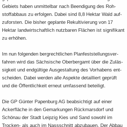
Ge­biets haben un­mit­tel­bar nach Be­en­di­gung des Roh­
stoff­ab­baus zu er­fol­gen. Dabei sind 8,8 Hekt­ar Wald auf­
zu­fors­ten. Die bis­her ge­plan­te Re­kul­ti­vie­rung von 17
Hekt­ar land­wirt­schaft­lich nutz­ba­ren Flä­chen ist si­gni­fi­kant
zu er­hö­hen.
Im nun fol­gen­den berg­recht­li­chen Plan­fest­stel­lungs­ver­
fah­ren wird das Säch­si­sche Ober­berg­amt über die Zu­läs­
sig­keit und end­gül­ti­ge Aus­ge­stal­tung des Vor­ha­bens ent­
schei­den. Dabei wer­den alle Aspek­te de­tail­liert ge­prüft
und die Öf­fent­lich­keit er­neut um­fas­send be­tei­ligt.
Die GP Gün­ter Pa­pen­burg AG be­ab­sich­tigt auf einer
Acker­flä­che in den Ge­mar­kun­gen Rück­mars­dorf und
Schön­au der Stadt Leip­zig Kies und Sand so­wohl im
Trocken-​ als auch im Nass­schnitt ab­zu­bau­en. Der Abbau