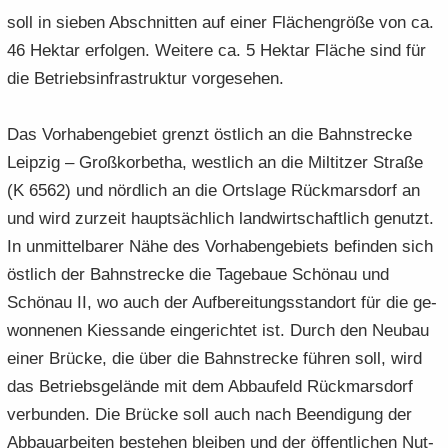
soll in sie­ben Ab­schnit­ten auf einer Flä­chen­grö­ße von ca.
46 Hekt­ar er­fol­gen. Wei­te­re ca. 5 Hekt­ar Flä­che sind für
die Be­triebs­in­fra­struk­tur vor­ge­se­hen.
Das Vor­ha­ben­ge­biet grenzt öst­lich an die Bahn­stre­cke
Leip­zig – Groß­kor­be­tha, west­lich an die Mil­tit­zer Stra­ße
(K 6562) und nörd­lich an die Orts­la­ge Rück­mars­dorf an
und wird zur­zeit haupt­säch­lich land­wirt­schaft­lich ge­nutzt.
In un­mit­tel­ba­rer Nähe des Vor­ha­ben­ge­biets be­fin­den sich
öst­lich der Bahn­stre­cke die Ta­ge­baue Schön­au und
Schön­au II, wo auch der Auf­be­rei­tungs­stand­ort für die ge­
won­ne­nen Kies­san­de ein­ge­rich­tet ist. Durch den Neu­bau
einer Brü­cke, die über die Bahn­stre­cke füh­ren soll, wird
das Be­triebs­ge­län­de mit dem Ab­bau­feld Rück­mars­dorf
ver­bun­den. Die Brü­cke soll auch nach Be­en­di­gung der
Ab­bau­ar­bei­ten be­stehen blei­ben und der öf­fent­li­chen Nut­