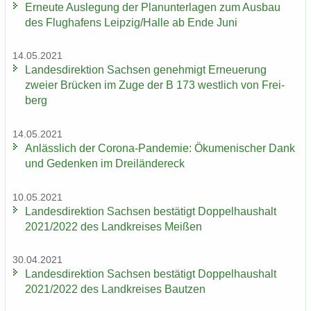
Er­neu­te Aus­le­gung der Plan­un­ter­la­gen zum Aus­bau
des Flug­ha­fens Leip­zig/Halle ab Ende Juni
14.05.2021
Lan­des­di­rek­ti­on Sach­sen ge­neh­migt Er­neue­rung
zwei­er Brü­cken im Zuge der B 173 west­lich von Frei­
berg
14.05.2021
An­läss­lich der Corona-​Pandemie: Öku­me­ni­scher Dank
und Ge­den­ken im Drei­län­der­eck
10.05.2021
Lan­des­di­rek­ti­on Sach­sen be­stä­tigt Dop­pel­haus­halt
2021/2022 des Land­krei­ses Mei­ßen
30.04.2021
Lan­des­di­rek­ti­on Sach­sen be­stä­tigt Dop­pel­haus­halt
2021/2022 des Land­krei­ses Baut­zen