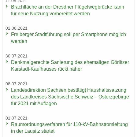
11.08.2021
Brach­flä­che an der Dresd­ner Flü­gel­weg­brü­cke kann
für neue Nut­zung vor­be­rei­tet wer­den
02.08.2021
Frei­ber­ger Stadt­füh­rung soll per Smart­pho­ne mög­lich
wer­den
30.07.2021
Denk­mal­ge­rech­te Sa­nie­rung des ehe­ma­li­gen Gör­lit­zer
Karstadt-​Kaufhauses rückt näher
08.07.2021
Lan­des­di­rek­ti­on Sach­sen be­stä­tigt Haus­halts­sat­zung
des Land­krei­ses Säch­si­sche Schweiz – Ost­erz­ge­bir­ge
für 2021 mit Auf­la­gen
01.07.2021
Raum­ord­nungs­ver­fah­ren für 110-​kV-Bahnstromleitung
in der Lau­sitz star­tet