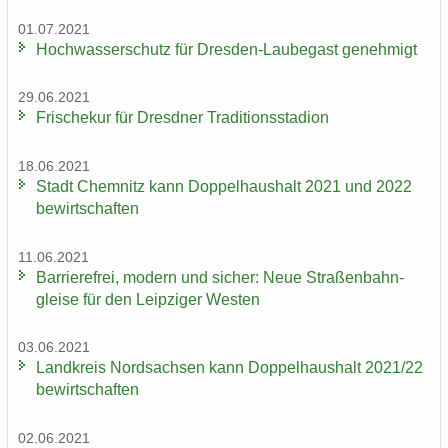
01.07.2021
Hoch­was­ser­schutz für Dresden-​Laubegast ge­neh­migt
29.06.2021
Fri­sche­kur für Dresd­ner Tra­di­ti­ons­sta­di­on
18.06.2021
Stadt Chem­nitz kann Dop­pel­haus­halt 2021 und 2022
be­wirt­schaf­ten
11.06.2021
Bar­rie­re­frei, mo­dern und si­cher: Neue Stra­ßen­bahn­
glei­se für den Leip­zi­ger Wes­ten
03.06.2021
Land­kreis Nord­sach­sen kann Dop­pel­haus­halt 2021/22
be­wirt­schaf­ten
02.06.2021