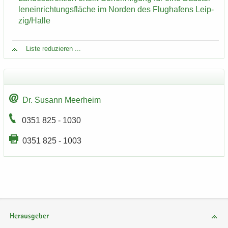
len­ein­rich­tungs­flä­che im Nor­den des Flug­ha­fens Leip­
zig/Halle
Liste re­du­zie­ren ...
Dr. Su­sann Meer­heim
0351 825 - 1030
0351 825 - 1003
Herausgeber