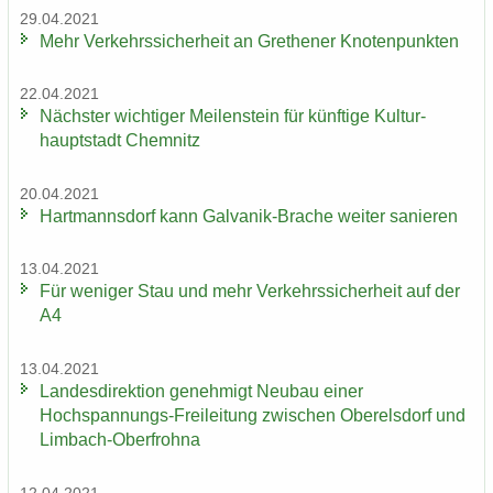
29.04.2021
Mehr Ver­kehrs­si­cher­heit an Gre­the­ner Kno­ten­punk­ten
22.04.2021
Nächs­ter wich­ti­ger Mei­len­stein für künf­ti­ge Kul­tur­
haupt­stadt Chem­nitz
20.04.2021
Hart­manns­dorf kann Galvanik-​Brache wei­ter sa­nie­ren
13.04.2021
Für we­ni­ger Stau und mehr Ver­kehrs­si­cher­heit auf der
A4
13.04.2021
Lan­des­di­rek­ti­on ge­neh­migt Neu­bau einer
Hochspannungs-​Freileitung zwi­schen Ober­els­dorf und
Limbach-​Oberfrohna