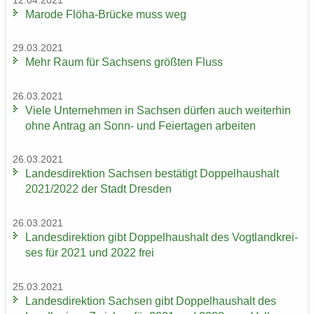
12.04.2021
Ma­ro­de Flöha-​Brücke muss weg
29.03.2021
Mehr Raum für Sach­sens größ­ten Fluss
26.03.2021
Viele Un­ter­neh­men in Sach­sen dür­fen auch wei­ter­hin
ohne An­trag an Sonn- und Fei­er­ta­gen ar­bei­ten
26.03.2021
Lan­des­di­rek­ti­on Sach­sen be­stä­tigt Dop­pel­haus­halt
2021/2022 der Stadt Dres­den
26.03.2021
Lan­des­di­rek­ti­on gibt Dop­pel­haus­halt des Vogt­land­krei­
ses für 2021 und 2022 frei
25.03.2021
Lan­des­di­rek­ti­on Sach­sen gibt Dop­pel­haus­halt des