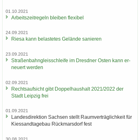
01.10.2021
Ar­beits­zeit­re­geln blei­ben fle­xi­bel
24.09.2021
Riesa kann be­las­te­tes Ge­län­de sa­nie­ren
23.09.2021
Stra­ßen­bahn­gleis­schlei­fe im Dresd­ner Osten kann er­
neu­ert wer­den
02.09.2021
Rechts­auf­sicht gibt Dop­pel­haus­halt 2021/2022 der
Stadt Leip­zig frei
01.09.2021
Lan­des­di­rek­ti­on Sach­sen stellt Ra­um­ver­träg­lich­keit für
Kies­sand­ta­ge­bau Rück­mars­dorf fest
30.08.2021