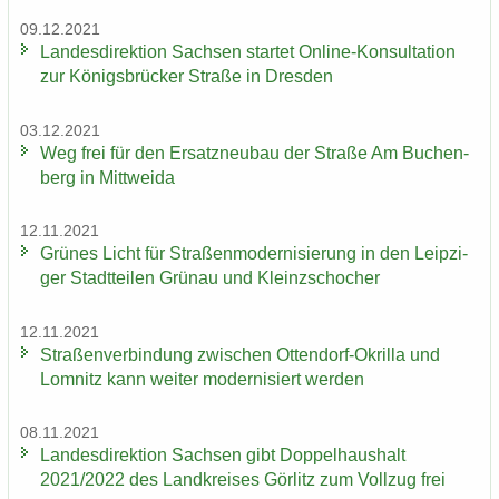
09.12.2021
Lan­des­di­rek­ti­on Sach­sen star­tet Online-​Konsultation
zur Kö­nigs­brü­cker Stra­ße in Dres­den
03.12.2021
Weg frei für den Er­satz­neu­bau der Stra­ße Am Bu­chen­
berg in Mitt­wei­da
12.11.2021
Grü­nes Licht für Stra­ßen­mo­der­ni­sie­rung in den Leip­zi­
ger Stadt­tei­len Grün­au und Kleinzschoch­er
12.11.2021
Stra­ßen­ver­bin­dung zwi­schen Ottendorf-​Okrilla und
Lom­nitz kann wei­ter mo­der­ni­siert wer­den
08.11.2021
Lan­des­di­rek­ti­on Sach­sen gibt Dop­pel­haus­halt
2021/2022 des Land­krei­ses Gör­litz zum Voll­zug frei