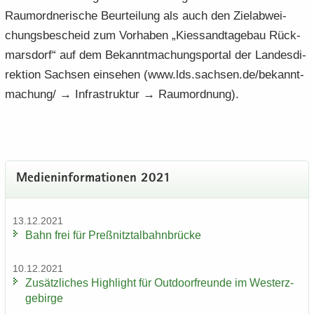
Raum­ord­ne­ri­sche Be­ur­tei­lung als auch den Ziel­ab­wei­
chungs­be­scheid zum Vor­ha­ben „Kies­sand­ta­ge­bau Rück­
mars­dorf“ auf dem Be­kannt­ma­chungs­por­tal der Lan­des­di­
rek­ti­on Sach­sen ein­se­hen (www.lds.sach­sen.de/be­kannt­
ma­chung/ → In­fra­struk­tur → Raum­ord­nung).
Me­di­en­in­for­ma­tio­nen 2021
13.12.2021
Bahn frei für Preß­nitz­tal­bahn­brü­cke
10.12.2021
Zu­sätz­li­ches High­light für Out­door­freun­de im West­erz­
ge­bir­ge