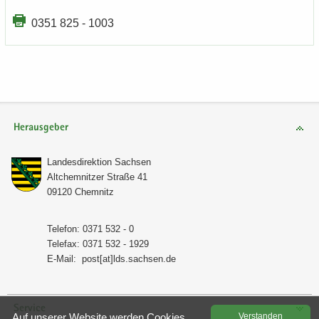
0351 825 - 1003
Herausgeber
Lan­des­di­rek­ti­on Sach­sen
Alt­chem­nit­zer Stra­ße 41
09120 Chem­nitz
Te­le­fon: 0371 532 - 0
Te­le­fax: 0371 532 - 1929
E-​Mail:
post[at]lds.sach­sen.de
Service
Auf un­se­rer Web­site wer­den Coo­kies
Ver­stan­den