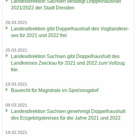
Lan­des­di­rek­ti­on Sach­sen be­stä­tigt Dop­pel­haus­halt
2021/2022 der Stadt Dres­den
26.03.2021
Lan­des­di­rek­ti­on gibt Dop­pel­haus­halt des Vogt­land­krei­
ses für 2021 und 2022 frei
25.03.2021
Lan­des­di­rek­ti­on Sach­sen gibt Dop­pel­haus­halt des
Land­krei­ses Zwi­ckau für 2021 und 2022 zum Voll­zug
frei
19.03.2021
Bau­recht für Ma­gis­tra­le im Spiel­zeug­dorf
09.03.2021
Lan­des­di­rek­ti­on Sach­sen ge­neh­migt Dop­pel­haus­halt
des Erz­ge­birgs­krei­ses für die Jahre 2021 und 2022
19.02.2021