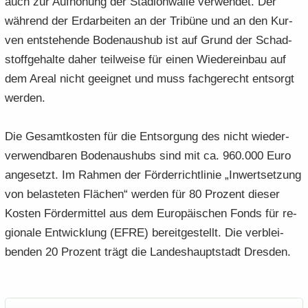
auch zur Auf­hö­hung der Sta­di­on­wäl­le ver­wen­det. Der
wäh­rend der Erd­ar­bei­ten an der Tri­bü­ne und an den Kur­
ven ent­ste­hen­de Bo­den­aus­hub ist auf Grund der Schad­
stoff­ge­hal­te daher teil­wei­se für einen Wie­der­ein­bau auf
dem Areal nicht ge­eig­net und muss fach­ge­recht ent­sorgt
wer­den.
Die Ge­samt­kos­ten für die Ent­sor­gung des nicht wie­der­
ver­wend­ba­ren Bo­den­aus­hubs sind mit ca. 960.000 Euro
an­ge­setzt. Im Rah­men der För­der­richt­li­nie „In­wert­set­zung
von be­las­te­ten Flä­chen“ wer­den für 80 Pro­zent die­ser
Kos­ten För­der­mit­tel aus dem Eu­ro­päi­schen Fonds für re­
gio­na­le Ent­wick­lung (EFRE) be­reit­ge­stellt. Die ver­blei­
ben­den 20 Pro­zent trägt die Lan­des­haupt­stadt Dres­den.