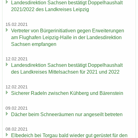
Lan­des­di­rek­ti­on Sach­sen be­stä­tigt Dop­pel­haus­halt
2021/2022 des Land­krei­ses Leip­zig
15.02.2021
Ver­tre­ter von Bür­ger­initia­ti­ven gegen Er­wei­te­run­gen
am Flug­ha­fen Leipzig-​Halle in der Lan­des­di­rek­ti­on
Sach­sen emp­fan­gen
12.02.2021
Lan­des­di­rek­ti­on Sach­sen be­stä­tigt Dop­pel­haus­halt
des Land­krei­ses Mit­tel­sach­sen für 2021 und 2022
12.02.2021
Si­che­rer Ra­deln zwi­schen Küh­berg und Bä­ren­stein
09.02.2021
Dä­cher beim Schnee­räu­men nur an­ge­seilt be­tre­ten
08.02.2021
El­be­deich bei Tor­gau bald wie­der gut ge­rüs­tet für den