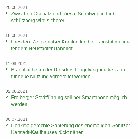
20.08.2021
Zwi­schen Oschatz und Riesa: Schul­weg in Lieb­
schütz­berg wird si­che­rer
18.08.2021
Dres­den: Zeit­ge­mä­ßer Kom­fort für die Tram­sta­ti­on hin­
ter dem Neu­städ­ter Bahn­hof
11.08.2021
Brach­flä­che an der Dresd­ner Flü­gel­weg­brü­cke kann
für neue Nut­zung vor­be­rei­tet wer­den
02.08.2021
Frei­ber­ger Stadt­füh­rung soll per Smart­pho­ne mög­lich
wer­den
30.07.2021
Denk­mal­ge­rech­te Sa­nie­rung des ehe­ma­li­gen Gör­lit­zer
Karstadt-​Kaufhauses rückt näher