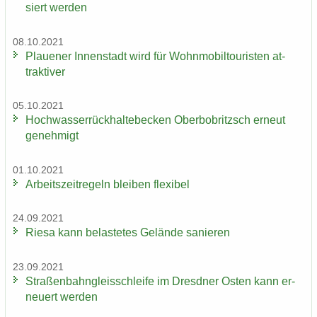
siert wer­den
08.10.2021
Plaue­ner In­nen­stadt wird für Wohn­mo­bil­tou­ris­ten at­
trak­ti­ver
05.10.2021
Hoch­was­ser­rück­hal­te­be­cken Ober­bobritzsch er­neut
ge­neh­migt
01.10.2021
Ar­beits­zeit­re­geln blei­ben fle­xi­bel
24.09.2021
Riesa kann be­las­te­tes Ge­län­de sa­nie­ren
23.09.2021
Stra­ßen­bahn­gleis­schlei­fe im Dresd­ner Osten kann er­
neu­ert wer­den