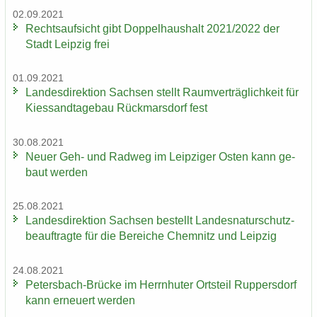
02.09.2021
Rechts­auf­sicht gibt Dop­pel­haus­halt 2021/2022 der
Stadt Leip­zig frei
01.09.2021
Lan­des­di­rek­ti­on Sach­sen stellt Ra­um­ver­träg­lich­keit für
Kies­sand­ta­ge­bau Rück­mars­dorf fest
30.08.2021
Neuer Geh- und Rad­weg im Leip­zi­ger Osten kann ge­
baut wer­den
25.08.2021
Lan­des­di­rek­ti­on Sach­sen be­stellt Lan­des­na­tur­schutz­
be­auf­trag­te für die Be­rei­che Chem­nitz und Leip­zig
24.08.2021
Petersbach-​Brücke im Herrn­hu­ter Orts­teil Rup­pers­dorf
kann er­neu­ert wer­den