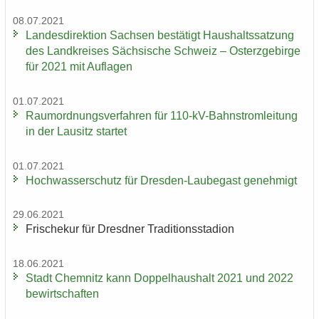
08.07.2021
Lan­des­di­rek­ti­on Sach­sen be­stä­tigt Haus­halts­sat­zung
des Land­krei­ses Säch­si­sche Schweiz – Ost­erz­ge­bir­ge
für 2021 mit Auf­la­gen
01.07.2021
Raum­ord­nungs­ver­fah­ren für 110-​kV-Bahnstromleitung
in der Lau­sitz star­tet
01.07.2021
Hoch­was­ser­schutz für Dresden-​Laubegast ge­neh­migt
29.06.2021
Fri­sche­kur für Dresd­ner Tra­di­ti­ons­sta­di­on
18.06.2021
Stadt Chem­nitz kann Dop­pel­haus­halt 2021 und 2022
be­wirt­schaf­ten