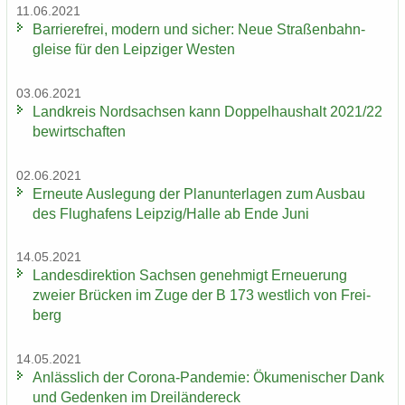
11.06.2021
Bar­rie­re­frei, mo­dern und si­cher: Neue Stra­ßen­bahn­
glei­se für den Leip­zi­ger Wes­ten
03.06.2021
Land­kreis Nord­sach­sen kann Dop­pel­haus­halt 2021/22
be­wirt­schaf­ten
02.06.2021
Er­neu­te Aus­le­gung der Plan­un­ter­la­gen zum Aus­bau
des Flug­ha­fens Leip­zig/Halle ab Ende Juni
14.05.2021
Lan­des­di­rek­ti­on Sach­sen ge­neh­migt Er­neue­rung
zwei­er Brü­cken im Zuge der B 173 west­lich von Frei­
berg
14.05.2021
An­läss­lich der Corona-​Pandemie: Öku­me­ni­scher Dank
und Ge­den­ken im Drei­län­der­eck