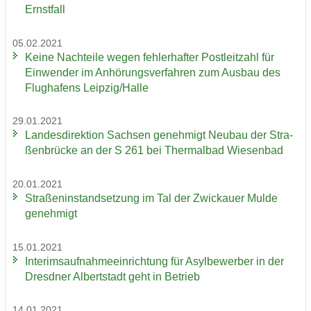
Ernst­fall
05.02.2021
Keine Nach­tei­le wegen feh­ler­haf­ter Post­leit­zahl für
Ein­wen­der im An­hö­rungs­ver­fah­ren zum Aus­bau des
Flug­ha­fens Leip­zig/Halle
29.01.2021
Lan­des­di­rek­ti­on Sach­sen ge­neh­migt Neu­bau der Stra­
ßen­brü­cke an der S 261 bei Ther­mal­bad Wie­sen­bad
20.01.2021
Stra­ßen­in­stand­set­zung im Tal der Zwi­ckau­er Mulde
ge­neh­migt
15.01.2021
In­te­rims­auf­nah­me­ein­rich­tung für Asyl­be­wer­ber in der
Dresd­ner Al­bert­stadt geht in Be­trieb
14.01.2021