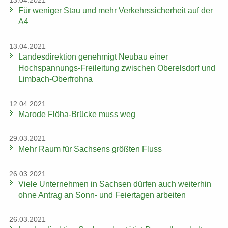
13.04.2021
Für we­ni­ger Stau und mehr Ver­kehrs­si­cher­heit auf der
A4
13.04.2021
Lan­des­di­rek­ti­on ge­neh­migt Neu­bau einer
Hochspannungs-​Freileitung zwi­schen Ober­els­dorf und
Limbach-​Oberfrohna
12.04.2021
Ma­ro­de Flöha-​Brücke muss weg
29.03.2021
Mehr Raum für Sach­sens größ­ten Fluss
26.03.2021
Viele Un­ter­neh­men in Sach­sen dür­fen auch wei­ter­hin
ohne An­trag an Sonn- und Fei­er­ta­gen ar­bei­ten
26.03.2021