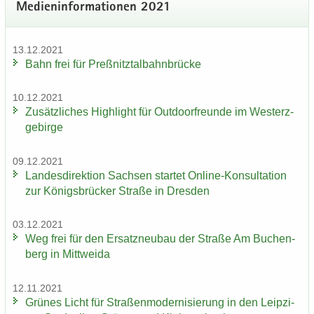
Me­di­en­in­for­ma­tio­nen 2021
13.12.2021
Bahn frei für Preß­nitz­tal­bahn­brü­cke
10.12.2021
Zu­sätz­li­ches High­light für Out­door­freun­de im West­erz­
ge­bir­ge
09.12.2021
Lan­des­di­rek­ti­on Sach­sen star­tet Online-​Konsultation
zur Kö­nigs­brü­cker Stra­ße in Dres­den
03.12.2021
Weg frei für den Er­satz­neu­bau der Stra­ße Am Bu­chen­
berg in Mitt­wei­da
12.11.2021
Grü­nes Licht für Stra­ßen­mo­der­ni­sie­rung in den Leip­zi­