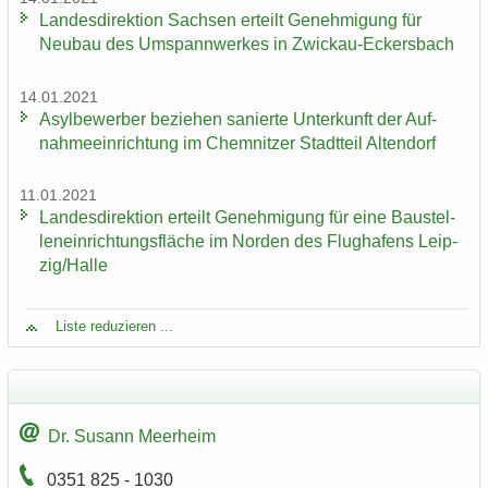
Lan­des­di­rek­ti­on Sach­sen er­teilt Ge­neh­mi­gung für
Neu­bau des Um­spann­wer­kes in Zwickau-​Eckersbach
14.01.2021
Asyl­be­wer­ber be­zie­hen sa­nier­te Un­ter­kunft der Auf­
nah­me­ein­rich­tung im Chem­nit­zer Stadt­teil Al­ten­dorf
11.01.2021
Lan­des­di­rek­ti­on er­teilt Ge­neh­mi­gung für eine Bau­stel­
len­ein­rich­tungs­flä­che im Nor­den des Flug­ha­fens Leip­
zig/Halle
Liste re­du­zie­ren ...
Dr. Su­sann Meer­heim
0351 825 - 1030