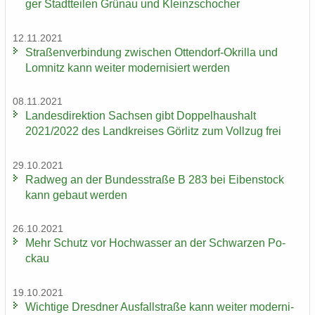
ger Stadt­tei­len Grün­au und Kleinzschoch­er
12.11.2021
Stra­ßen­ver­bin­dung zwi­schen Ottendorf-​Okrilla und
Lom­nitz kann wei­ter mo­der­ni­siert wer­den
08.11.2021
Lan­des­di­rek­ti­on Sach­sen gibt Dop­pel­haus­halt
2021/2022 des Land­krei­ses Gör­litz zum Voll­zug frei
29.10.2021
Rad­weg an der Bun­des­stra­ße B 283 bei Ei­ben­stock
kann ge­baut wer­den
26.10.2021
Mehr Schutz vor Hoch­was­ser an der Schwar­zen Po­
ckau
19.10.2021
Wich­ti­ge Dresd­ner Aus­fall­stra­ße kann wei­ter mo­der­ni­