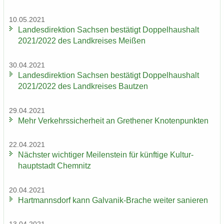
10.05.2021
Lan­des­di­rek­ti­on Sach­sen be­stä­tigt Dop­pel­haus­halt
2021/2022 des Land­krei­ses Mei­ßen
30.04.2021
Lan­des­di­rek­ti­on Sach­sen be­stä­tigt Dop­pel­haus­halt
2021/2022 des Land­krei­ses Baut­zen
29.04.2021
Mehr Ver­kehrs­si­cher­heit an Gre­the­ner Kno­ten­punk­ten
22.04.2021
Nächs­ter wich­ti­ger Mei­len­stein für künf­ti­ge Kul­tur­
haupt­stadt Chem­nitz
20.04.2021
Hart­manns­dorf kann Galvanik-​Brache wei­ter sa­nie­ren