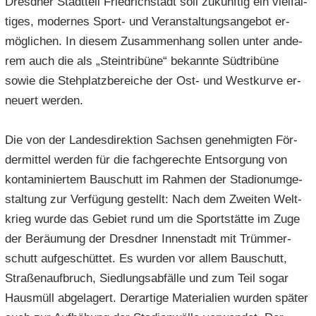
Dresd­ner Stadt­teil Fried­rich­stadt soll zu­künf­tig ein viel­fäl­
ti­ges, mo­der­nes Sport-​ und Ver­an­stal­tungs­an­ge­bot er­
mög­li­chen. In die­sem Zu­sam­men­hang sol­len unter an­de­
rem auch die als „Stein­tri­bü­ne“ be­kann­te Süd­tri­bü­ne
sowie die Steh­platz­be­rei­che der Ost- und West­kur­ve er­
neu­ert wer­den.
Die von der Lan­des­di­rek­ti­on Sach­sen ge­neh­mig­ten För­
der­mit­tel wer­den für die fach­ge­rech­te Ent­sor­gung von
kon­ta­mi­nier­tem Bau­schutt im Rah­men der Sta­di­on­um­ge­
stal­tung zur Ver­fü­gung ge­stellt: Nach dem Zwei­ten Welt­
krieg wurde das Ge­biet rund um die Sport­stät­te im Zuge
der Be­räu­mung der Dresd­ner In­nen­stadt mit Trüm­mer­
schutt auf­ge­schüt­tet. Es wur­den vor allem Bau­schutt,
Stra­ßen­auf­bruch, Sied­lungs­ab­fäl­le und zum Teil sogar
Haus­müll ab­ge­la­gert. Der­ar­ti­ge Ma­te­ria­li­en wur­den spä­ter