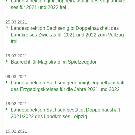
Lan­des­di­rek­ti­on gibt Dop­pel­haus­halt des Vogt­land­krei­
ses für 2021 und 2022 frei
25.03.2021
Lan­des­di­rek­ti­on Sach­sen gibt Dop­pel­haus­halt des
Land­krei­ses Zwi­ckau für 2021 und 2022 zum Voll­zug
frei
19.03.2021
Bau­recht für Ma­gis­tra­le im Spiel­zeug­dorf
09.03.2021
Lan­des­di­rek­ti­on Sach­sen ge­neh­migt Dop­pel­haus­halt
des Erz­ge­birgs­krei­ses für die Jahre 2021 und 2022
19.02.2021
Lan­des­di­rek­ti­on Sach­sen be­stä­tigt Dop­pel­haus­halt
2021/2022 des Land­krei­ses Leip­zig
15.02.2021