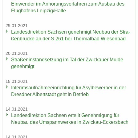
Ein­wen­der im An­hö­rungs­ver­fah­ren zum Aus­bau des
Flug­ha­fens Leip­zig/Halle
29.01.2021
Lan­des­di­rek­ti­on Sach­sen ge­neh­migt Neu­bau der Stra­
ßen­brü­cke an der S 261 bei Ther­mal­bad Wie­sen­bad
20.01.2021
Stra­ßen­in­stand­set­zung im Tal der Zwi­ckau­er Mulde
ge­neh­migt
15.01.2021
In­te­rims­auf­nah­me­ein­rich­tung für Asyl­be­wer­ber in der
Dresd­ner Al­bert­stadt geht in Be­trieb
14.01.2021
Lan­des­di­rek­ti­on Sach­sen er­teilt Ge­neh­mi­gung für
Neu­bau des Um­spann­wer­kes in Zwickau-​Eckersbach
14.01.2021