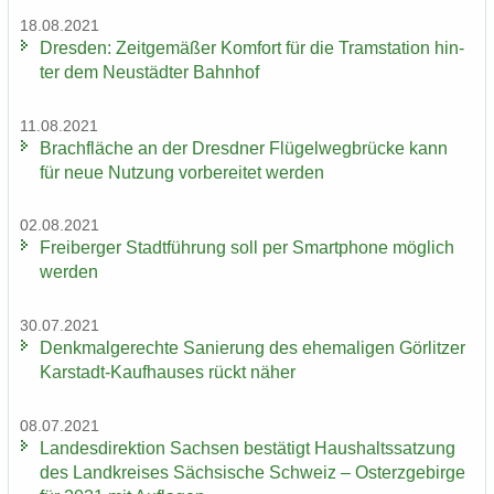
18.08.2021
Dres­den: Zeit­ge­mä­ßer Kom­fort für die Tram­sta­ti­on hin­
ter dem Neu­städ­ter Bahn­hof
11.08.2021
Brach­flä­che an der Dresd­ner Flü­gel­weg­brü­cke kann
für neue Nut­zung vor­be­rei­tet wer­den
02.08.2021
Frei­ber­ger Stadt­füh­rung soll per Smart­pho­ne mög­lich
wer­den
30.07.2021
Denk­mal­ge­rech­te Sa­nie­rung des ehe­ma­li­gen Gör­lit­zer
Karstadt-​Kaufhauses rückt näher
08.07.2021
Lan­des­di­rek­ti­on Sach­sen be­stä­tigt Haus­halts­sat­zung
des Land­krei­ses Säch­si­sche Schweiz – Ost­erz­ge­bir­ge