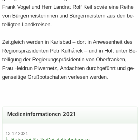
Frank Vogel und Herr Land­rat Rolf Keil sowie eine Reihe
von Bür­ger­meis­te­rin­nen und Bür­ger­meis­tern aus den be­
tei­lig­ten Land­krei­sen.
Zeit­gleich wer­den in Karls­bad – dort in An­we­sen­heit des
Re­gi­ons­prä­si­den­ten Petr Kulhánek – und in Hof, unter Be­
tei­li­gung der Re­gie­rungs­prä­si­den­tin von Ober­fran­ken,
Frau Heidrun Pi­wer­netz, An­dach­ten durch­ge­führt und ge­
gen­sei­ti­ge Gruß­bot­schaf­ten ver­le­sen wer­den.
Me­di­en­in­for­ma­tio­nen 2021
13.12.2021
Bahn frei für Preß­nitz­tal­bahn­brü­cke