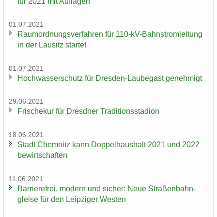
für 2021 mit Auf­la­gen
01.07.2021
Raum­ord­nungs­ver­fah­ren für 110-​kV-Bahnstromleitung
in der Lau­sitz star­tet
01.07.2021
Hoch­was­ser­schutz für Dresden-​Laubegast ge­neh­migt
29.06.2021
Fri­sche­kur für Dresd­ner Tra­di­ti­ons­sta­di­on
18.06.2021
Stadt Chem­nitz kann Dop­pel­haus­halt 2021 und 2022
be­wirt­schaf­ten
11.06.2021
Bar­rie­re­frei, mo­dern und si­cher: Neue Stra­ßen­bahn­
glei­se für den Leip­zi­ger Wes­ten