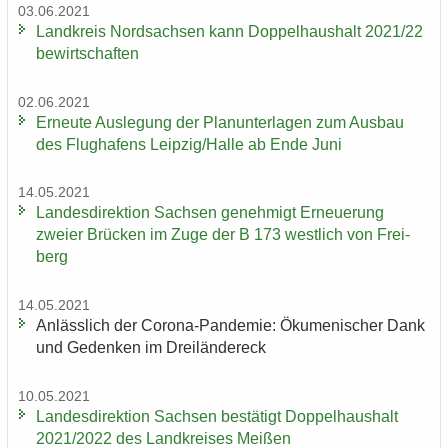
03.06.2021
Land­kreis Nord­sach­sen kann Dop­pel­haus­halt 2021/22
be­wirt­schaf­ten
02.06.2021
Er­neu­te Aus­le­gung der Plan­un­ter­la­gen zum Aus­bau
des Flug­ha­fens Leip­zig/Halle ab Ende Juni
14.05.2021
Lan­des­di­rek­ti­on Sach­sen ge­neh­migt Er­neue­rung
zwei­er Brü­cken im Zuge der B 173 west­lich von Frei­
berg
14.05.2021
An­läss­lich der Corona-​Pandemie: Öku­me­ni­scher Dank
und Ge­den­ken im Drei­län­der­eck
10.05.2021
Lan­des­di­rek­ti­on Sach­sen be­stä­tigt Dop­pel­haus­halt
2021/2022 des Land­krei­ses Mei­ßen