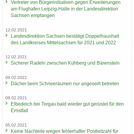
Ver­tre­ter von Bür­ger­initia­ti­ven gegen Er­wei­te­run­gen
am Flug­ha­fen Leipzig-​Halle in der Lan­des­di­rek­ti­on
Sach­sen emp­fan­gen
12.02.2021
Lan­des­di­rek­ti­on Sach­sen be­stä­tigt Dop­pel­haus­halt
des Land­krei­ses Mit­tel­sach­sen für 2021 und 2022
12.02.2021
Si­che­rer Ra­deln zwi­schen Küh­berg und Bä­ren­stein
09.02.2021
Dä­cher beim Schnee­räu­men nur an­ge­seilt be­tre­ten
08.02.2021
El­be­deich bei Tor­gau bald wie­der gut ge­rüs­tet für den
Ernst­fall
05.02.2021
Keine Nach­tei­le wegen feh­ler­haf­ter Post­leit­zahl für