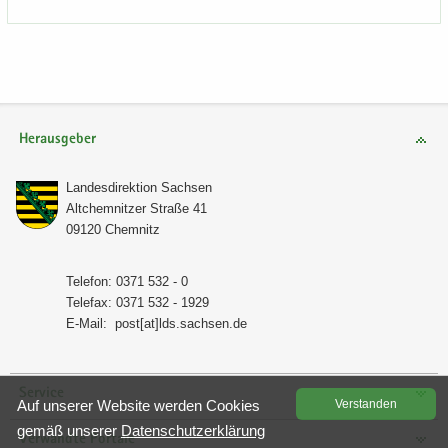
Herausgeber
Lan­des­di­rek­ti­on Sach­sen
Alt­chem­nit­zer Stra­ße 41
09120 Chem­nitz
Te­le­fon: 0371 532 - 0
Te­le­fax: 0371 532 - 1929
E-​Mail:
post[at]lds.sach­sen.de
Service
Auf un­se­rer Web­site wer­den Coo­kies
Ver­stan­den
gemäß un­se­rer
Da­ten­schutz­er­klä­rung
Verwandte Portale