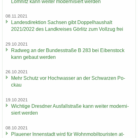
Lom­nitz kann wei­ter mo­der­ni­siert wer­den
08.11.2021
Lan­des­di­rek­ti­on Sach­sen gibt Dop­pel­haus­halt
2021/2022 des Land­krei­ses Gör­litz zum Voll­zug frei
29.10.2021
Rad­weg an der Bun­des­stra­ße B 283 bei Ei­ben­stock
kann ge­baut wer­den
26.10.2021
Mehr Schutz vor Hoch­was­ser an der Schwar­zen Po­
ckau
19.10.2021
Wich­ti­ge Dresd­ner Aus­fall­stra­ße kann wei­ter mo­der­ni­
siert wer­den
08.10.2021
Plaue­ner In­nen­stadt wird für Wohn­mo­bil­tou­ris­ten at­