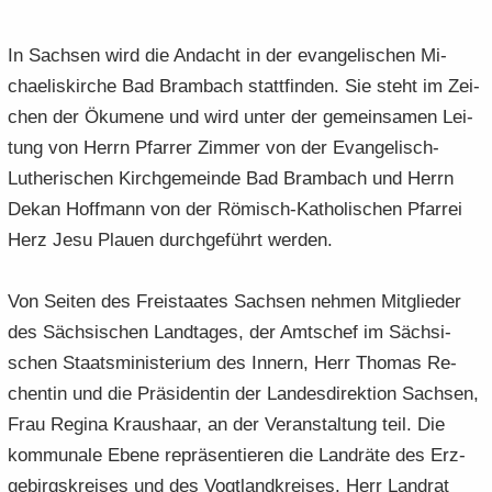
In Sach­sen wird die An­dacht in der evan­ge­li­schen Mi­
chae­lis­kir­che Bad Brambach statt­fin­den. Sie steht im Zei­
chen der Öku­me­ne und wird unter der ge­mein­sa­men Lei­
tung von Herrn Pfar­rer Zim­mer von der Evangelisch-​
Lutherischen Kirch­ge­mein­de Bad Brambach und Herrn
Dekan Hoff­mann von der Römisch-​Katholischen Pfar­rei
Herz Jesu Plau­en durch­ge­führt wer­den.
Von Sei­ten des Frei­staa­tes Sach­sen neh­men Mit­glie­der
des Säch­si­schen Land­ta­ges, der Amts­chef im Säch­si­
schen Staats­mi­nis­te­ri­um des In­nern, Herr Tho­mas Re­
chen­tin und die Prä­si­den­tin der Lan­des­di­rek­ti­on Sach­sen,
Frau Re­gi­na Kraus­haar, an der Ver­an­stal­tung teil. Die
kom­mu­na­le Ebene re­prä­sen­tie­ren die Land­rä­te des Erz­
ge­birgs­krei­ses und des Vogt­land­krei­ses, Herr Land­rat