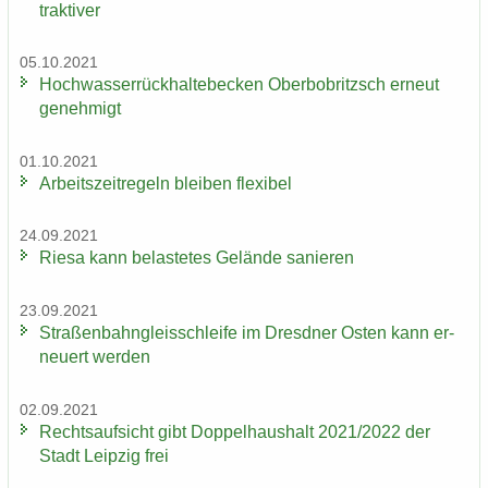
trak­ti­ver
05.10.2021
Hoch­was­ser­rück­hal­te­be­cken Ober­bobritzsch er­neut
ge­neh­migt
01.10.2021
Ar­beits­zeit­re­geln blei­ben fle­xi­bel
24.09.2021
Riesa kann be­las­te­tes Ge­län­de sa­nie­ren
23.09.2021
Stra­ßen­bahn­gleis­schlei­fe im Dresd­ner Osten kann er­
neu­ert wer­den
02.09.2021
Rechts­auf­sicht gibt Dop­pel­haus­halt 2021/2022 der
Stadt Leip­zig frei