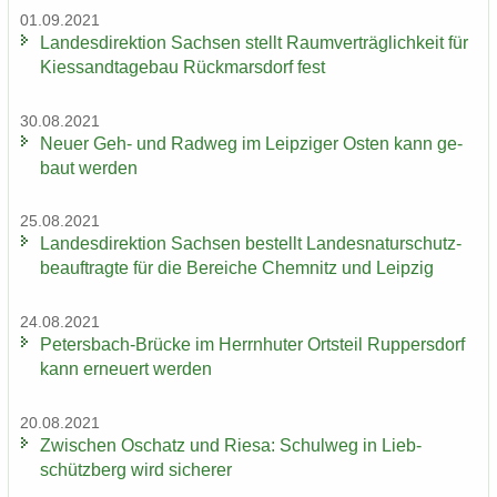
01.09.2021
Lan­des­di­rek­ti­on Sach­sen stellt Ra­um­ver­träg­lich­keit für
Kies­sand­ta­ge­bau Rück­mars­dorf fest
30.08.2021
Neuer Geh- und Rad­weg im Leip­zi­ger Osten kann ge­
baut wer­den
25.08.2021
Lan­des­di­rek­ti­on Sach­sen be­stellt Lan­des­na­tur­schutz­
be­auf­trag­te für die Be­rei­che Chem­nitz und Leip­zig
24.08.2021
Petersbach-​Brücke im Herrn­hu­ter Orts­teil Rup­pers­dorf
kann er­neu­ert wer­den
20.08.2021
Zwi­schen Oschatz und Riesa: Schul­weg in Lieb­
schütz­berg wird si­che­rer