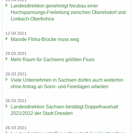
Lan­des­di­rek­ti­on ge­neh­migt Neu­bau einer
Hochspannungs-​Freileitung zwi­schen Ober­els­dorf und
Limbach-​Oberfrohna
12.04.2021
Ma­ro­de Flöha-​Brücke muss weg
29.03.2021
Mehr Raum für Sach­sens größ­ten Fluss
26.03.2021
Viele Un­ter­neh­men in Sach­sen dür­fen auch wei­ter­hin
ohne An­trag an Sonn- und Fei­er­ta­gen ar­bei­ten
26.03.2021
Lan­des­di­rek­ti­on Sach­sen be­stä­tigt Dop­pel­haus­halt
2021/2022 der Stadt Dres­den
26.03.2021