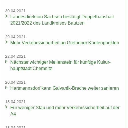
30.04.2021
Lan­des­di­rek­ti­on Sach­sen be­stä­tigt Dop­pel­haus­halt
2021/2022 des Land­krei­ses Baut­zen
29.04.2021
Mehr Ver­kehrs­si­cher­heit an Gre­the­ner Kno­ten­punk­ten
22.04.2021
Nächs­ter wich­ti­ger Mei­len­stein für künf­ti­ge Kul­tur­
haupt­stadt Chem­nitz
20.04.2021
Hart­manns­dorf kann Galvanik-​Brache wei­ter sa­nie­ren
13.04.2021
Für we­ni­ger Stau und mehr Ver­kehrs­si­cher­heit auf der
A4
13.04.2021