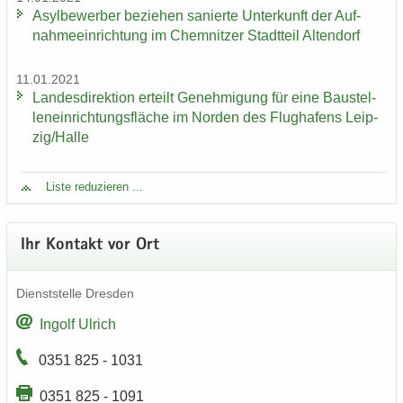
Asyl­be­wer­ber be­zie­hen sa­nier­te Un­ter­kunft der Auf­
nah­me­ein­rich­tung im Chem­nit­zer Stadt­teil Al­ten­dorf
11.01.2021
Lan­des­di­rek­ti­on er­teilt Ge­neh­mi­gung für eine Bau­stel­
len­ein­rich­tungs­flä­che im Nor­den des Flug­ha­fens Leip­
zig/Halle
Liste re­du­zie­ren ...
Ihr Kon­takt vor Ort
Dienst­stel­le Dres­den
In­golf Ul­rich
0351 825 - 1031
0351 825 - 1091