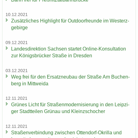
10.12.2021
Zu­sätz­li­ches High­light für Out­door­freun­de im West­erz­
ge­bir­ge
09.12.2021
Lan­des­di­rek­ti­on Sach­sen star­tet Online-​Konsultation
zur Kö­nigs­brü­cker Stra­ße in Dres­den
03.12.2021
Weg frei für den Er­satz­neu­bau der Stra­ße Am Bu­chen­
berg in Mitt­wei­da
12.11.2021
Grü­nes Licht für Stra­ßen­mo­der­ni­sie­rung in den Leip­zi­
ger Stadt­tei­len Grün­au und Kleinzschoch­er
12.11.2021
Stra­ßen­ver­bin­dung zwi­schen Ottendorf-​Okrilla und