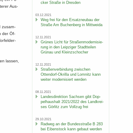
cker Stra­ße in Dres­den
te­rer Aus­
03.12.2021
Weg frei für den Er­satz­neu­bau der
Stra­ße Am Bu­chen­berg in Mitt­wei­da
I zu­sam­
n der Öf­
12.11.2021
r­fel­d­er­
Grü­nes Licht für Stra­ßen­mo­der­ni­sie­
rung in den Leip­zi­ger Stadt­tei­len
Grün­au und Kleinzschoch­er
nen las­sen,
12.11.2021
Stra­ßen­ver­bin­dung zwi­schen
Ottendorf-​Okrilla und Lom­nitz kann
wei­ter mo­der­ni­siert wer­den
08.11.2021
Lan­des­di­rek­ti­on Sach­sen gibt Dop­
pel­haus­halt 2021/2022 des Land­krei­
ses Gör­litz zum Voll­zug frei
29.10.2021
Rad­weg an der Bun­des­stra­ße B 283
bei Ei­ben­stock kann ge­baut wer­den