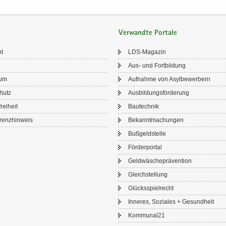
Verwandte Portale
ht
LDS-​Magazin
Aus- und Fort­bil­dung
sum
Auf­nah­me von Asyl­be­wer­bern
chutz
Aus­bil­dungs­för­de­rung
frei­heit
Bau­tech­nik
renz­hin­weis
Be­kannt­ma­chun­gen
Buß­geld­stel­le
För­der­por­tal
Geld­wä­sche­prä­ven­ti­on
Gleich­stel­lung
Glücks­spiel­recht
In­ne­res, So­zia­les + Ge­sund­heit
Kom­mu­nal21