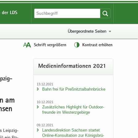
 der LDS
Übergeordnete Seiten
Schrift vergrößern
Kontrast erhöhen
Me­di­en­in­for­ma­tio­nen 2021
pzig-​
13.12.2021
Bahn frei für Preß­nitz­tal­bahn­brü­cke
gen am
10.12.2021
Zu­sätz­li­ches High­light für Out­door­
h­sen
freun­de im West­erz­ge­bir­ge
09.12.2021
s Leipzig-​
Lan­des­di­rek­ti­on Sach­sen star­tet
Online-​Konsultation zur Kö­nigs­brü­
DS) ein Po­