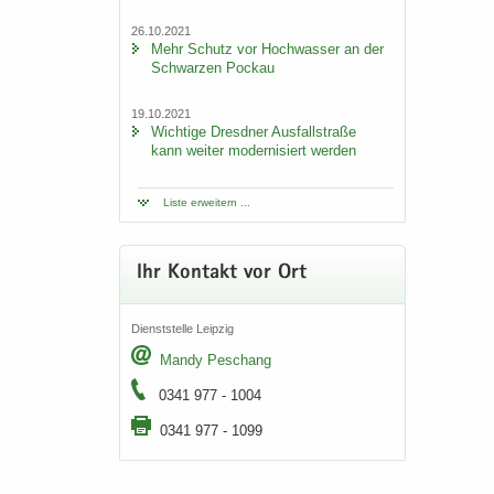
26.10.2021
Mehr Schutz vor Hoch­was­ser an der
Schwar­zen Po­ckau
19.10.2021
Wich­ti­ge Dresd­ner Aus­fall­stra­ße
kann wei­ter mo­der­ni­siert wer­den
Liste er­wei­tern ...
Ihr Kon­takt vor Ort
Dienst­stel­le Leip­zig
Mandy Peschang
0341 977 - 1004
0341 977 - 1099