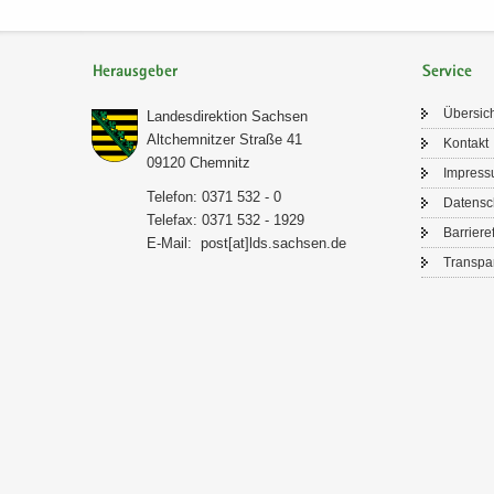
Herausgeber
Service
Über­sic
Lan­des­di­rek­ti­on Sach­sen
Alt­chem­nit­zer Stra­ße 41
Kon­takt
09120 Chem­nitz
Im­pres­
Te­le­fon: 0371 532 - 0
Da­ten­s
Te­le­fax: 0371 532 - 1929
Bar­rie­re­
E-​Mail:
post[at]lds.sach­sen.de
Trans­pa­