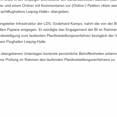
a­pier und einen Ord­ner mit Kom­men­ta­ren zur (Online-​) Pe­ti­ti­on »Kein wei­
cht­flug­ha­fens Leipzig-​Halle« über­ge­ben.
lungs­lei­ter In­fra­struk­tur der LDS, Go­de­hard Kamps, nahm die von der B
l­ten Pa­pie­re ent­ge­gen. Er wür­dig­te das En­ga­ge­ment der BI im Rah­me
its­be­tei­li­gung zum lau­fen­den Plan­fest­stel­lungs­ver­fah­ren be­züg­lich der Vo
 am Flug­ha­fen Leipzig-​Halle.
über­ge­be­nen Un­ter­la­gen kon­kre­te per­sön­li­che Be­trof­fen­hei­ten er­ken­
ne Prü­fung im Rah­men des lau­fen­den Plan­fest­stel­lungs­ver­fah­rens zu.