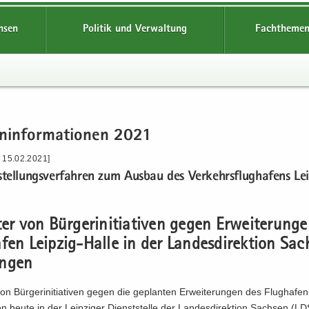
hsen
Politik und Verwaltung
Fachthemen
n­in­for­ma­tio­nen 2021
- 15.02.2021]
­stel­lungs­ver­fah­ren zum Aus­bau des Ver­kehrs­flug­ha­fens Lei
­ter von Bür­ger­initia­ti­ven gegen Er­wei­te­run­
­fen Leipzig-​Halle in der Lan­des­di­rek­ti­on Sac
n­gen
 von Bür­ger­initia­ti­ven gegen die ge­plan­ten Er­wei­te­run­gen des Flug­ha­fen
 heute in der Leip­zi­ger Dienst­stel­le der Lan­des­di­rek­ti­on Sach­sen (L