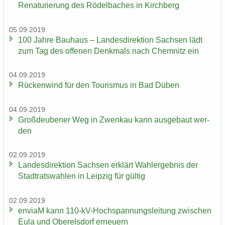
Re­na­tu­rie­rung des Rö­del­ba­ches in Kirch­berg
05.09.2019
100 Jahre Bau­haus – Lan­des­di­rek­ti­on Sach­sen lädt
zum Tag des of­fe­nen Denk­mals nach Chem­nitz ein
04.09.2019
Rü­cken­wind für den Tou­ris­mus in Bad Düben
04.09.2019
Groß­deu­be­ner Weg in Zwenkau kann aus­ge­baut wer­
den
02.09.2019
Lan­des­di­rek­ti­on Sach­sen er­klärt Wahl­er­geb­nis der
Stadt­rats­wah­len in Leip­zig für gül­tig
02.09.2019
en­viaM kann 110-​kV-Hochspannungsleitung zwi­schen
Eula und Ober­els­dorf er­neu­ern