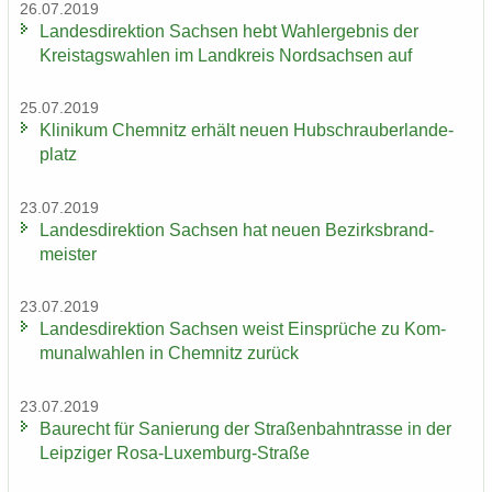
26.07.2019
Lan­des­di­rek­ti­on Sach­sen hebt Wahl­er­geb­nis der
Kreis­tags­wah­len im Land­kreis Nord­sach­sen auf
25.07.2019
Kli­ni­kum Chem­nitz er­hält neuen Hub­schrau­ber­lan­de­
platz
23.07.2019
Lan­des­di­rek­ti­on Sach­sen hat neuen Be­zirks­brand­
meis­ter
23.07.2019
Lan­des­di­rek­ti­on Sach­sen weist Ein­sprü­che zu Kom­
mu­nal­wah­len in Chem­nitz zu­rück
23.07.2019
Bau­recht für Sa­nie­rung der Stra­ßen­bahn­tras­se in der
Leip­zi­ger Rosa-​Luxemburg-Straße