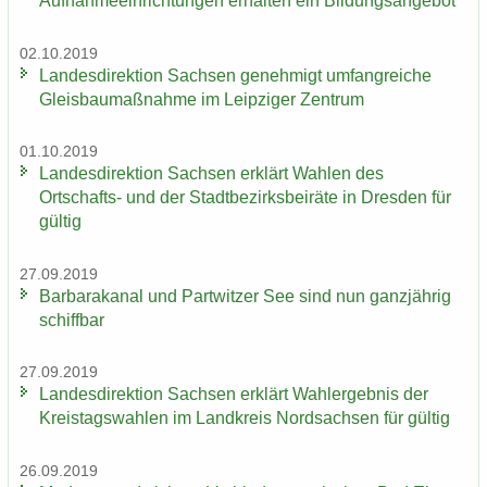
Aufnahmeeinrichtungen er­hal­ten ein Bil­dungs­an­ge­bot
02.10.2019
Lan­des­di­rek­ti­on Sach­sen ge­neh­migt um­fang­rei­che
Gleis­bau­maß­nah­me im Leip­zi­ger Zen­trum
01.10.2019
Lan­des­di­rek­ti­on Sach­sen er­klärt Wah­len des
Ortschafts-​ und der Stadt­be­zirks­bei­rä­te in Dres­den für
gül­tig
27.09.2019
Bar­ba­ra­ka­nal und Part­wit­zer See sind nun ganz­jäh­rig
schiff­bar
27.09.2019
Lan­des­di­rek­ti­on Sach­sen er­klärt Wahl­er­geb­nis der
Kreis­tags­wah­len im Land­kreis Nord­sach­sen für gül­tig
26.09.2019