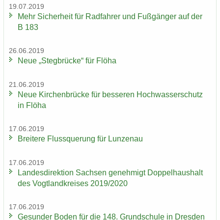
19.07.2019
Mehr Si­cher­heit für Rad­fah­rer und Fuß­gän­ger auf der
B 183
26.06.2019
Neue „Steg­brü­cke“ für Flöha
21.06.2019
Neue Kir­chen­brü­cke für bes­se­ren Hoch­was­ser­schutz
in Flöha
17.06.2019
Brei­te­re Fluss­que­rung für Lun­zen­au
17.06.2019
Lan­des­di­rek­ti­on Sach­sen ge­neh­migt Dop­pel­haus­halt
des Vogt­land­krei­ses 2019/2020
17.06.2019
Ge­sun­der Boden für die 148. Grund­schu­le in Dres­den