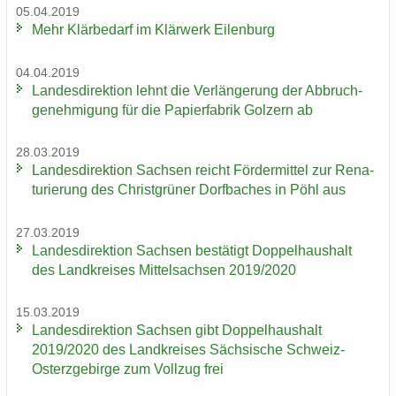
05.04.2019
Mehr Klär­be­darf im Klär­werk Ei­len­burg
04.04.2019
Lan­des­di­rek­ti­on lehnt die Ver­län­ge­rung der Ab­bruch­
ge­neh­mi­gung für die Pa­pier­fa­brik Golz­ern ab
28.03.2019
Lan­des­di­rek­ti­on Sach­sen reicht För­der­mit­tel zur Re­na­
tu­rie­rung des Christ­grü­ner Dorf­ba­ches in Pöhl aus
27.03.2019
Lan­des­di­rek­ti­on Sach­sen be­stä­tigt Dop­pel­haus­halt
des Land­krei­ses Mit­tel­sach­sen 2019/2020
15.03.2019
Lan­des­di­rek­ti­on Sach­sen gibt Dop­pel­haus­halt
2019/2020 des Land­krei­ses Säch­si­sche Schweiz-​
Osterzgebirge zum Voll­zug frei