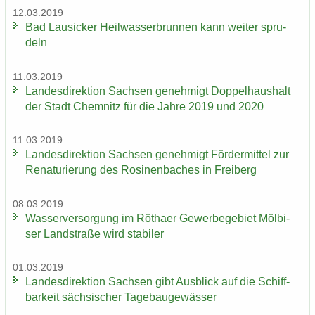
12.03.2019
Bad Lau­si­cker Heil­was­ser­brun­nen kann wei­ter spru­
deln
11.03.2019
Lan­des­di­rek­ti­on Sach­sen ge­neh­migt Dop­pel­haus­halt
der Stadt Chem­nitz für die Jahre 2019 und 2020
11.03.2019
Lan­des­di­rek­ti­on Sach­sen ge­neh­migt För­der­mit­tel zur
Re­na­tu­rie­rung des Ro­si­nen­ba­ches in Frei­berg
08.03.2019
Was­ser­ver­sor­gung im Rö­tha­er Ge­wer­be­ge­biet Möl­bi­
ser Land­stra­ße wird sta­bi­ler
01.03.2019
Lan­des­di­rek­ti­on Sach­sen gibt Aus­blick auf die Schiff­
bar­keit säch­si­scher Ta­ge­bau­ge­wäs­ser