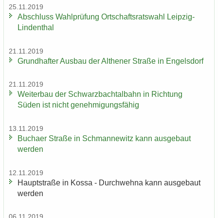
25.11.2019
Ab­schluss Wahl­prü­fung Ort­schafts­rats­wahl Leipzig-​
Lindenthal
21.11.2019
Grund­haf­ter Aus­bau der Alt­he­ner Stra­ße in En­gels­dorf
21.11.2019
Wei­ter­bau der Schwarz­bach­tal­bahn in Rich­tung
Süden ist nicht ge­neh­mi­gungs­fä­hig
13.11.2019
Bu­ch­a­er Stra­ße in Sch­man­ne­witz kann aus­ge­baut
wer­den
12.11.2019
Haupt­stra­ße in Kossa - Durch­weh­na kann aus­ge­baut
wer­den
06.11.2019