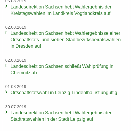
05.08.2019
Lan­des­di­rek­ti­on Sach­sen hebt Wahl­er­geb­nis der
Kreis­tags­wah­len im Land­kreis Vogt­land­kreis auf
02.08.2019
Lan­des­di­rek­ti­on Sach­sen hebt Wahl­er­geb­nis­se einer
Ortschaftsrats-​ und sie­ben Stadt­be­zirks­bei­rats­wah­len
in Dres­den auf
02.08.2019
Lan­des­di­rek­ti­on Sach­sen schließt Wahl­prü­fung in
Chem­nitz ab
01.08.2019
Ort­schafts­rats­wahl in Leipzig-​Lindenthal ist un­gül­tig
30.07.2019
Lan­des­di­rek­ti­on Sach­sen hebt Wahl­er­geb­nis der
Stadt­rats­wah­len in der Stadt Leip­zig auf