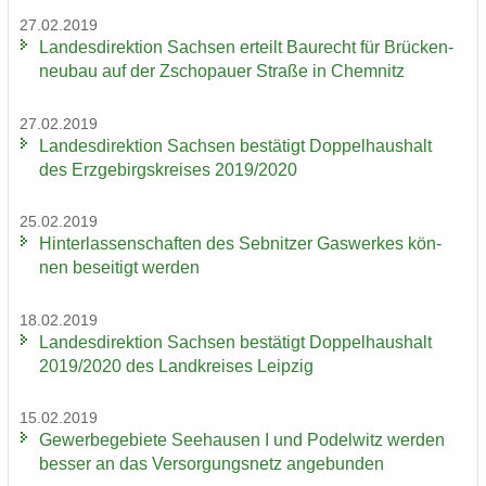
27.02.2019
Lan­des­di­rek­ti­on Sach­sen er­teilt Bau­recht für Brü­cken­
neu­bau auf der Zscho­pau­er Stra­ße in Chem­nitz
27.02.2019
Lan­des­di­rek­ti­on Sach­sen be­stä­tigt Dop­pel­haus­halt
des Erz­ge­birgs­krei­ses 2019/2020
25.02.2019
Hin­ter­las­sen­schaf­ten des Seb­nit­zer Gas­wer­kes kön­
nen be­sei­tigt wer­den
18.02.2019
Lan­des­di­rek­ti­on Sach­sen be­stä­tigt Dop­pel­haus­halt
2019/2020 des Land­krei­ses Leip­zig
15.02.2019
Ge­wer­be­ge­bie­te See­hau­sen I und Po­del­witz wer­den
bes­ser an das Ver­sor­gungs­netz an­ge­bun­den