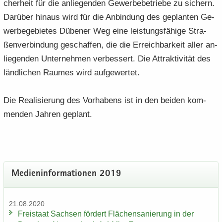
cher­heit für die an­lie­gen­den Ge­wer­be­be­trie­be zu si­chern.
Dar­über hin­aus wird für die An­bin­dung des ge­plan­ten Ge­
wer­be­ge­bie­tes Dü­be­ner Weg eine leis­tungs­fä­hi­ge Stra­
ßen­ver­bin­dung ge­schaf­fen, die die Er­reich­bar­keit aller an­
lie­gen­den Un­ter­neh­men ver­bes­sert. Die At­trak­ti­vi­tät des
länd­li­chen Rau­mes wird auf­ge­wer­tet.
Die Rea­li­sie­rung des Vor­ha­bens ist in den bei­den kom­
men­den Jah­ren ge­plant.
Me­di­en­in­for­ma­tio­nen 2019
21.08.2020
Frei­staat Sach­sen för­dert Flä­chen­sa­nie­rung in der