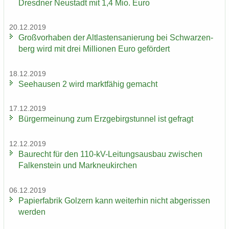
Dresd­ner Neu­stadt mit 1,4 Mio. Euro
20.12.2019
Groß­vor­ha­ben der Alt­las­ten­sa­nie­rung bei Schwar­zen­
berg wird mit drei Mil­lio­nen Euro ge­för­dert
18.12.2019
See­hau­sen 2 wird markt­fä­hig ge­macht
17.12.2019
Bür­ger­mei­nung zum Erz­ge­birgs­tun­nel ist ge­fragt
12.12.2019
Bau­recht für den 110-​kV-Leitungsausbau zwi­schen
Fal­ken­stein und Mark­neu­kir­chen
06.12.2019
Pa­pier­fa­brik Golz­ern kann wei­ter­hin nicht ab­ge­ris­sen
wer­den