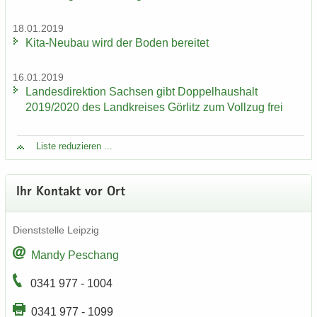
18.01.2019
Kita-​Neubau wird der Boden be­rei­tet
16.01.2019
Lan­des­di­rek­ti­on Sach­sen gibt Dop­pel­haus­halt
2019/2020 des Land­krei­ses Gör­litz zum Voll­zug frei
Liste re­du­zie­ren ...
Ihr Kon­takt vor Ort
Dienst­stel­le Leip­zig
Mandy Peschang
0341 977 - 1004
0341 977 - 1099