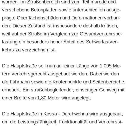
wor­den. Im Stra­ßen­be­reich sind zum Teil ma­ro­de und
ver­scho­be­ne Be­ton­plat­ten sowie un­ter­schied­lich aus­ge­
präg­te Ober­flä­chen­schä­den und De­for­ma­tio­nen vor­han­
den. Die­ser Zu­stand ist ins­be­son­de­re des­halb kri­tisch,
weil auf der Stra­ße im Ver­gleich zur Ge­samt­ver­kehrs­be­
las­tung ein be­son­ders hoher An­teil des Schwer­last­ver­
kehrs zu ver­zeich­nen ist.
Die Haupt­stra­ße soll nun auf einer Länge von 1.095 Me­
tern ver­kehrs­ge­recht aus­ge­baut wer­den. Dabei wer­den
die Fahr­bahn sowie die Kno­ten­punk­te und Sei­ten­be­rei­che
er­neu­ert. Ein stra­ßen­be­glei­ten­der, ein­sei­ti­ger Geh­weg mit
einer Brei­te von 1,80 Meter wird an­ge­legt.
Die Haupt­stra­ße in Kossa - Durch­weh­na wird aus­ge­baut,
um die Leis­tungs­fä­hig­keit, Funk­tio­na­li­tät und Ver­kehrs­si­