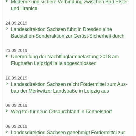
Mo­der­ne und si­che­re Ver­bin­dung zwi­schen Bad Els­ter
und Hra­nice
24.09.2019
Lan­des­di­rek­ti­on Sach­sen führt in Dres­den eine
Baustellen-​Sonderaktion zur Gerüst-​Sicherheit durch
23.09.2019
Über­prü­fung der Nacht­flug­lärm­be­las­tung 2018 am
Flug­ha­fen Leip­zig/Halle ab­ge­schlos­sen
10.09.2019
Lan­des­di­rek­ti­on Sach­sen reicht För­der­mit­tel zum Aus­
bau der Merk­wit­zer Land­stra­ße in Leip­zig aus
06.09.2019
Weg frei für neue Orts­durch­fahrt in Bert­hels­dorf
06.09.2019
Lan­des­di­rek­ti­on Sach­sen ge­neh­migt För­der­mit­tel zur