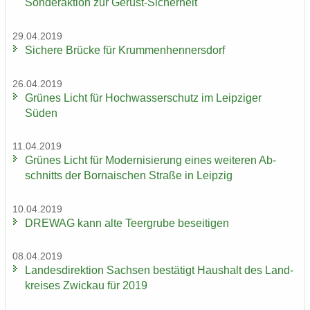
Sonderaktion zur Gerüst-​Sicherheit
29.04.2019
Si­che­re Brü­cke für Krum­men­hen­ners­dorf
26.04.2019
Grü­nes Licht für Hoch­was­ser­schutz im Leip­zi­ger
Süden
11.04.2019
Grü­nes Licht für Mo­der­ni­sie­rung eines wei­te­ren Ab­
schnitts der Bor­na­i­schen Stra­ße in Leip­zig
10.04.2019
DRE­WAG kann alte Teergru­be be­sei­ti­gen
08.04.2019
Lan­des­di­rek­ti­on Sach­sen be­stä­tigt Haus­halt des Land­
krei­ses Zwi­ckau für 2019