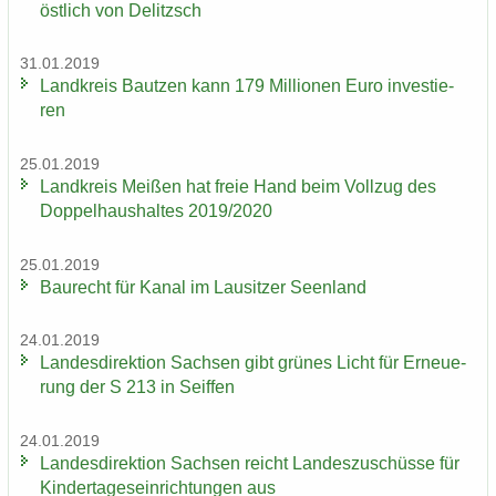
öst­lich von De­litzsch
31.01.2019
Land­kreis Baut­zen kann 179 Mil­lio­nen Euro in­ves­tie­
ren
25.01.2019
Land­kreis Mei­ßen hat freie Hand beim Voll­zug des
Dop­pel­haus­hal­tes 2019/2020
25.01.2019
Bau­recht für Kanal im Lau­sit­zer Se­en­land
24.01.2019
Lan­des­di­rek­ti­on Sach­sen gibt grü­nes Licht für Er­neue­
rung der S 213 in Seif­fen
24.01.2019
Lan­des­di­rek­ti­on Sach­sen reicht Lan­des­zu­schüs­se für
Kin­der­ta­ges­ein­rich­tun­gen aus