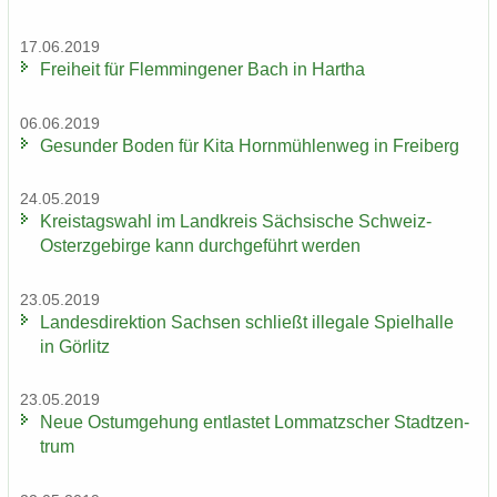
17.06.2019
Frei­heit für Flem­min­ge­ner Bach in Har­tha
06.06.2019
Ge­sun­der Boden für Kita Horn­müh­len­weg in Frei­berg
24.05.2019
Kreis­tags­wahl im Land­kreis Säch­si­sche Schweiz-​
Osterzgebirge kann durch­ge­führt wer­den
23.05.2019
Lan­des­di­rek­ti­on Sach­sen schließt il­le­ga­le Spiel­hal­le
in Gör­litz
23.05.2019
Neue Ost­um­ge­hung ent­las­tet Lom­matz­scher Stadt­zen­
trum