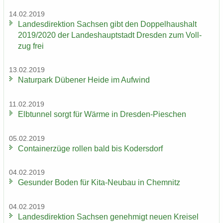
14.02.2019
Lan­des­di­rek­ti­on Sach­sen gibt den Dop­pel­haus­halt
2019/2020 der Lan­des­haupt­stadt Dres­den zum Voll­
zug frei
13.02.2019
Na­tur­park Dü­be­ner Heide im Auf­wind
11.02.2019
Elb­tun­nel sorgt für Wärme in Dresden-​Pieschen
05.02.2019
Con­tai­ner­zü­ge rol­len bald bis Ko­ders­dorf
04.02.2019
Ge­sun­der Boden für Kita-​Neubau in Chem­nitz
04.02.2019
Lan­des­di­rek­ti­on Sach­sen ge­neh­migt neuen Krei­sel