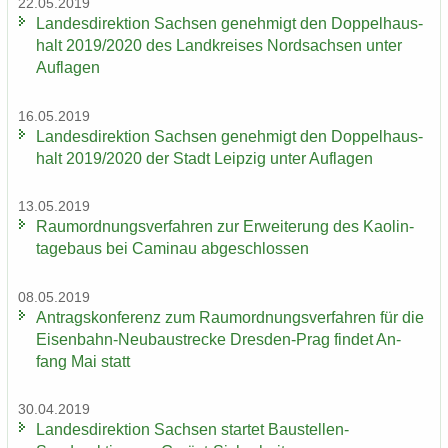
22.05.2019
Lan­des­di­rek­ti­on Sach­sen ge­neh­migt den Dop­pel­haus­
halt 2019/2020 des Land­krei­ses Nord­sach­sen unter
Auf­la­gen
16.05.2019
Lan­des­di­rek­ti­on Sach­sen ge­neh­migt den Dop­pel­haus­
halt 2019/2020 der Stadt Leip­zig unter Auf­la­gen
13.05.2019
Raum­ord­nungs­ver­fah­ren zur Er­wei­te­rung des Kao­lin­
ta­ge­baus bei Ca­min­au ab­ge­schlos­sen
08.05.2019
An­trags­kon­fe­renz zum Raum­ord­nungs­ver­fah­ren für die
Eisenbahn-​Neubaustrecke Dresden-​Prag fin­det An­
fang Mai statt
30.04.2019
Lan­des­di­rek­ti­on Sach­sen star­tet Baustellen-​