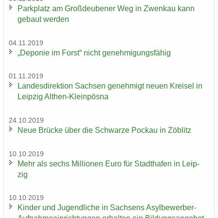
Park­platz am Groß­deu­be­ner Weg in Zwenkau kann
ge­baut wer­den
04.11.2019
„De­po­nie im Forst“ nicht ge­neh­mi­gungs­fä­hig
01.11.2019
Lan­des­di­rek­ti­on Sach­sen ge­neh­migt neuen Krei­sel in
Leip­zig Althen-​Kleinpösna
24.10.2019
Neue Brü­cke über die Schwar­ze Po­ckau in Zö­blitz
10.10.2019
Mehr als sechs Mil­lio­nen Euro für Stadt­ha­fen in Leip­
zig
10.10.2019
Kin­der und Ju­gend­li­che in Sach­sens Asylbewerber-​