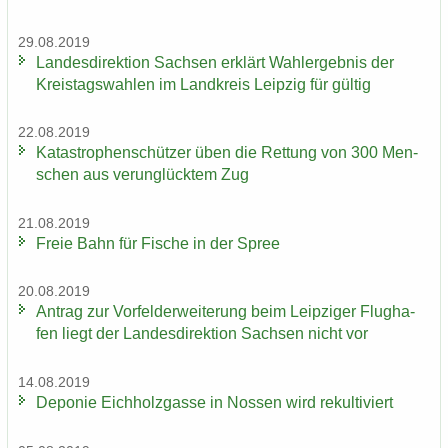
29.08.2019
Lan­des­di­rek­ti­on Sach­sen er­klärt Wahl­er­geb­nis der
Kreis­tags­wah­len im Land­kreis Leip­zig für gül­tig
22.08.2019
Ka­ta­stro­phen­schüt­zer üben die Ret­tung von 300 Men­
schen aus ver­un­glück­tem Zug
21.08.2019
Freie Bahn für Fi­sche in der Spree
20.08.2019
An­trag zur Vor­fel­d­er­wei­te­rung beim Leip­zi­ger Flug­ha­
fen liegt der Lan­des­di­rek­ti­on Sach­sen nicht vor
14.08.2019
De­po­nie Eich­holz­gas­se in Nos­sen wird re­kul­ti­viert