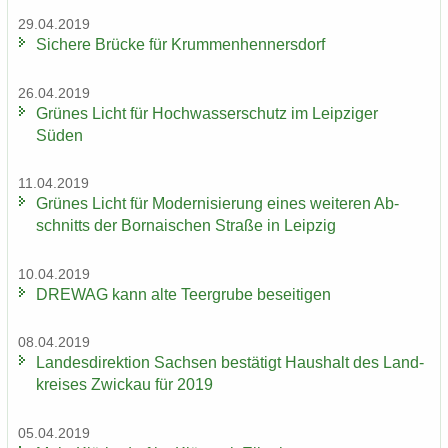
29.04.2019
Si­che­re Brü­cke für Krum­men­hen­ners­dorf
26.04.2019
Grü­nes Licht für Hoch­was­ser­schutz im Leip­zi­ger
Süden
11.04.2019
Grü­nes Licht für Mo­der­ni­sie­rung eines wei­te­ren Ab­
schnitts der Bor­na­i­schen Stra­ße in Leip­zig
10.04.2019
DRE­WAG kann alte Teergru­be be­sei­ti­gen
08.04.2019
Lan­des­di­rek­ti­on Sach­sen be­stä­tigt Haus­halt des Land­
krei­ses Zwi­ckau für 2019
05.04.2019