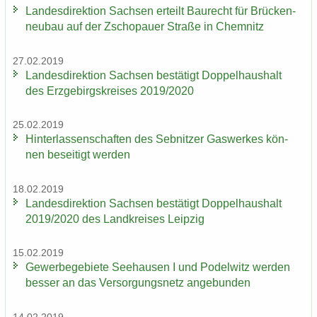
Lan­des­di­rek­ti­on Sach­sen er­teilt Bau­recht für Brü­cken­
neu­bau auf der Zscho­pau­er Stra­ße in Chem­nitz
27.02.2019
Lan­des­di­rek­ti­on Sach­sen be­stä­tigt Dop­pel­haus­halt
des Erz­ge­birgs­krei­ses 2019/2020
25.02.2019
Hin­ter­las­sen­schaf­ten des Seb­nit­zer Gas­wer­kes kön­
nen be­sei­tigt wer­den
18.02.2019
Lan­des­di­rek­ti­on Sach­sen be­stä­tigt Dop­pel­haus­halt
2019/2020 des Land­krei­ses Leip­zig
15.02.2019
Ge­wer­be­ge­bie­te See­hau­sen I und Po­del­witz wer­den
bes­ser an das Ver­sor­gungs­netz an­ge­bun­den