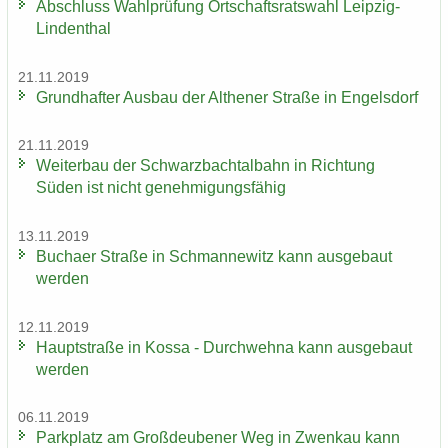
Ab­schluss Wahl­prü­fung Ort­schafts­rats­wahl Leipzig-​
Lindenthal
21.11.2019
Grund­haf­ter Aus­bau der Alt­he­ner Stra­ße in En­gels­dorf
21.11.2019
Wei­ter­bau der Schwarz­bach­tal­bahn in Rich­tung
Süden ist nicht ge­neh­mi­gungs­fä­hig
13.11.2019
Bu­ch­a­er Stra­ße in Sch­man­ne­witz kann aus­ge­baut
wer­den
12.11.2019
Haupt­stra­ße in Kossa - Durch­weh­na kann aus­ge­baut
wer­den
06.11.2019
Park­platz am Groß­deu­be­ner Weg in Zwenkau kann