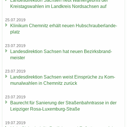
Lan­des­di­rek­ti­on Sach­sen hebt Wahl­er­geb­nis der
Kreis­tags­wah­len im Land­kreis Nord­sach­sen auf
25.07.2019
Kli­ni­kum Chem­nitz er­hält neuen Hub­schrau­ber­lan­de­
platz
23.07.2019
Lan­des­di­rek­ti­on Sach­sen hat neuen Be­zirks­brand­
meis­ter
23.07.2019
Lan­des­di­rek­ti­on Sach­sen weist Ein­sprü­che zu Kom­
mu­nal­wah­len in Chem­nitz zu­rück
23.07.2019
Bau­recht für Sa­nie­rung der Stra­ßen­bahn­tras­se in der
Leip­zi­ger Rosa-​Luxemburg-Straße
19.07.2019