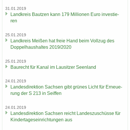
31.01.2019
Land­kreis Baut­zen kann 179 Mil­lio­nen Euro in­ves­tie­
ren
25.01.2019
Land­kreis Mei­ßen hat freie Hand beim Voll­zug des
Dop­pel­haus­hal­tes 2019/2020
25.01.2019
Bau­recht für Kanal im Lau­sit­zer Se­en­land
24.01.2019
Lan­des­di­rek­ti­on Sach­sen gibt grü­nes Licht für Er­neue­
rung der S 213 in Seif­fen
24.01.2019
Lan­des­di­rek­ti­on Sach­sen reicht Lan­des­zu­schüs­se für
Kin­der­ta­ges­ein­rich­tun­gen aus