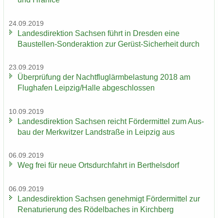
24.09.2019
Lan­des­di­rek­ti­on Sach­sen führt in Dres­den eine
Baustellen-​Sonderaktion zur Gerüst-​Sicherheit durch
23.09.2019
Über­prü­fung der Nacht­flug­lärm­be­las­tung 2018 am
Flug­ha­fen Leip­zig/Halle ab­ge­schlos­sen
10.09.2019
Lan­des­di­rek­ti­on Sach­sen reicht För­der­mit­tel zum Aus­
bau der Merk­wit­zer Land­stra­ße in Leip­zig aus
06.09.2019
Weg frei für neue Orts­durch­fahrt in Bert­hels­dorf
06.09.2019
Lan­des­di­rek­ti­on Sach­sen ge­neh­migt För­der­mit­tel zur
Re­na­tu­rie­rung des Rö­del­ba­ches in Kirch­berg