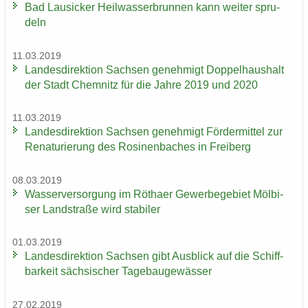
Bad Lau­si­cker Heil­was­ser­brun­nen kann wei­ter spru­
deln
11.03.2019
Lan­des­di­rek­ti­on Sach­sen ge­neh­migt Dop­pel­haus­halt
der Stadt Chem­nitz für die Jahre 2019 und 2020
11.03.2019
Lan­des­di­rek­ti­on Sach­sen ge­neh­migt För­der­mit­tel zur
Re­na­tu­rie­rung des Ro­si­nen­ba­ches in Frei­berg
08.03.2019
Was­ser­ver­sor­gung im Rö­tha­er Ge­wer­be­ge­biet Möl­bi­
ser Land­stra­ße wird sta­bi­ler
01.03.2019
Lan­des­di­rek­ti­on Sach­sen gibt Aus­blick auf die Schiff­
bar­keit säch­si­scher Ta­ge­bau­ge­wäs­ser
27.02.2019