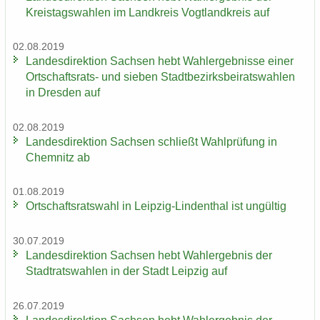
Kreis­tags­wah­len im Land­kreis Vogt­land­kreis auf
02.08.2019
Lan­des­di­rek­ti­on Sach­sen hebt Wahl­er­geb­nis­se einer
Ortschaftsrats-​ und sie­ben Stadt­be­zirks­bei­rats­wah­len
in Dres­den auf
02.08.2019
Lan­des­di­rek­ti­on Sach­sen schließt Wahl­prü­fung in
Chem­nitz ab
01.08.2019
Ort­schafts­rats­wahl in Leipzig-​Lindenthal ist un­gül­tig
30.07.2019
Lan­des­di­rek­ti­on Sach­sen hebt Wahl­er­geb­nis der
Stadt­rats­wah­len in der Stadt Leip­zig auf
26.07.2019