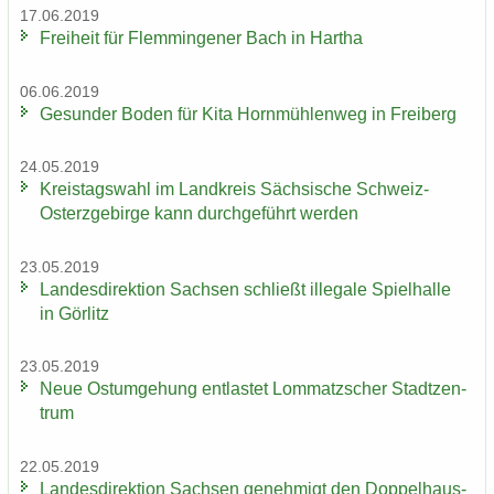
17.06.2019
Frei­heit für Flem­min­ge­ner Bach in Har­tha
06.06.2019
Ge­sun­der Boden für Kita Horn­müh­len­weg in Frei­berg
24.05.2019
Kreis­tags­wahl im Land­kreis Säch­si­sche Schweiz-​
Osterzgebirge kann durch­ge­führt wer­den
23.05.2019
Lan­des­di­rek­ti­on Sach­sen schließt il­le­ga­le Spiel­hal­le
in Gör­litz
23.05.2019
Neue Ost­um­ge­hung ent­las­tet Lom­matz­scher Stadt­zen­
trum
22.05.2019
Lan­des­di­rek­ti­on Sach­sen ge­neh­migt den Dop­pel­haus­