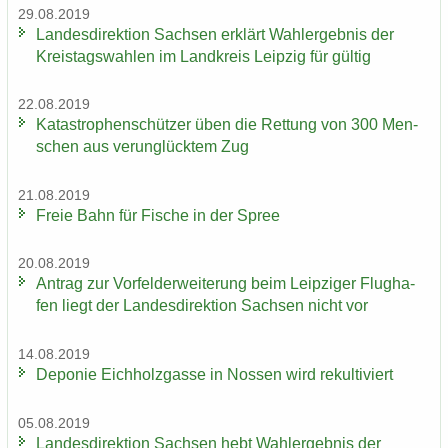
29.08.2019
Lan­des­di­rek­ti­on Sach­sen er­klärt Wahl­er­geb­nis der
Kreis­tags­wah­len im Land­kreis Leip­zig für gül­tig
22.08.2019
Ka­ta­stro­phen­schüt­zer üben die Ret­tung von 300 Men­
schen aus ver­un­glück­tem Zug
21.08.2019
Freie Bahn für Fi­sche in der Spree
20.08.2019
An­trag zur Vor­fel­d­er­wei­te­rung beim Leip­zi­ger Flug­ha­
fen liegt der Lan­des­di­rek­ti­on Sach­sen nicht vor
14.08.2019
De­po­nie Eich­holz­gas­se in Nos­sen wird re­kul­ti­viert
05.08.2019
Lan­des­di­rek­ti­on Sach­sen hebt Wahl­er­geb­nis der