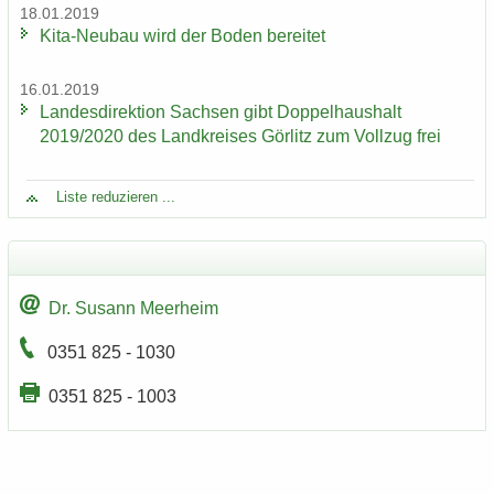
18.01.2019
Kita-​Neubau wird der Boden be­rei­tet
16.01.2019
Lan­des­di­rek­ti­on Sach­sen gibt Dop­pel­haus­halt
2019/2020 des Land­krei­ses Gör­litz zum Voll­zug frei
Liste re­du­zie­ren ...
Dr. Su­sann Meer­heim
0351 825 - 1030
0351 825 - 1003