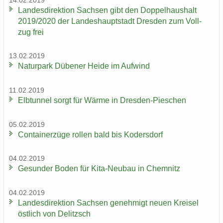
14.02.2019
Lan­des­di­rek­ti­on Sach­sen gibt den Dop­pel­haus­halt
2019/2020 der Lan­des­haupt­stadt Dres­den zum Voll­
zug frei
13.02.2019
Na­tur­park Dü­be­ner Heide im Auf­wind
11.02.2019
Elb­tun­nel sorgt für Wärme in Dresden-​Pieschen
05.02.2019
Con­tai­ner­zü­ge rol­len bald bis Ko­ders­dorf
04.02.2019
Ge­sun­der Boden für Kita-​Neubau in Chem­nitz
04.02.2019
Lan­des­di­rek­ti­on Sach­sen ge­neh­migt neuen Krei­sel
öst­lich von De­litzsch