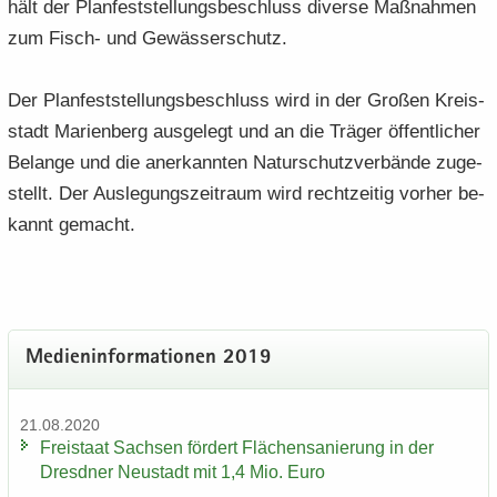
hält der Plan­fest­stel­lungs­be­schluss di­ver­se Maß­nah­men
zum Fisch-​ und Ge­wäs­ser­schutz.
Der Plan­fest­stel­lungs­be­schluss wird in der Gro­ßen Kreis­
stadt Ma­ri­en­berg aus­ge­legt und an die Trä­ger öf­fent­li­cher
Be­lan­ge und die an­er­kann­ten Na­tur­schutz­ver­bän­de zu­ge­
stellt. Der Aus­le­gungs­zeit­raum wird recht­zei­tig vor­her be­
kannt ge­macht.
Me­di­en­in­for­ma­tio­nen 2019
21.08.2020
Frei­staat Sach­sen för­dert Flä­chen­sa­nie­rung in der
Dresd­ner Neu­stadt mit 1,4 Mio. Euro