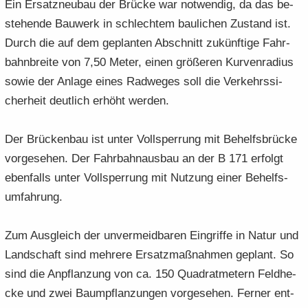
Ein Er­satz­neu­bau der Brü­cke war not­wen­dig, da das be­
stehen­de Bau­werk in schlech­tem bau­li­chen Zu­stand ist.
Durch die auf dem ge­plan­ten Ab­schnitt zu­künf­ti­ge Fahr­
bahn­brei­te von 7,50 Meter, einen grö­ße­ren Kur­ven­ra­di­us
sowie der An­la­ge eines Rad­we­ges soll die Ver­kehrs­si­
cher­heit deut­lich er­höht wer­den.
Der Brü­cken­bau ist unter Voll­sper­rung mit Be­helfs­brü­cke
vor­ge­se­hen. Der Fahr­bahn­aus­bau an der B 171 er­folgt
eben­falls unter Voll­sper­rung mit Nut­zung einer Be­helfs­
um­fah­rung.
Zum Aus­gleich der un­ver­meid­ba­ren Ein­grif­fe in Natur und
Land­schaft sind meh­re­re Er­satz­maß­nah­men ge­plant. So
sind die An­pflan­zung von ca. 150 Qua­drat­me­tern Feld­he­
cke und zwei Baum­pflan­zun­gen vor­ge­se­hen. Fer­ner ent­