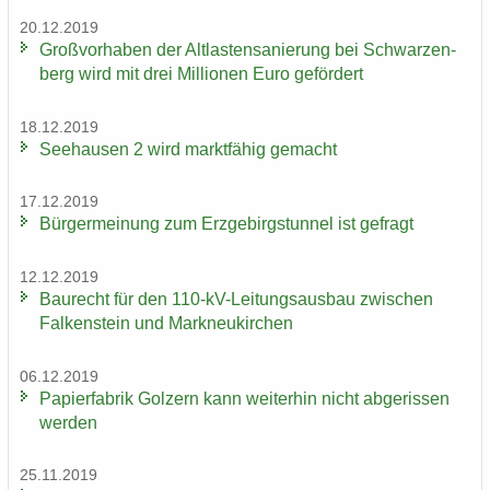
20.12.2019
Groß­vor­ha­ben der Alt­las­ten­sa­nie­rung bei Schwar­zen­
berg wird mit drei Mil­lio­nen Euro ge­för­dert
18.12.2019
See­hau­sen 2 wird markt­fä­hig ge­macht
17.12.2019
Bür­ger­mei­nung zum Erz­ge­birgs­tun­nel ist ge­fragt
12.12.2019
Bau­recht für den 110-​kV-Leitungsausbau zwi­schen
Fal­ken­stein und Mark­neu­kir­chen
06.12.2019
Pa­pier­fa­brik Golz­ern kann wei­ter­hin nicht ab­ge­ris­sen
wer­den
25.11.2019