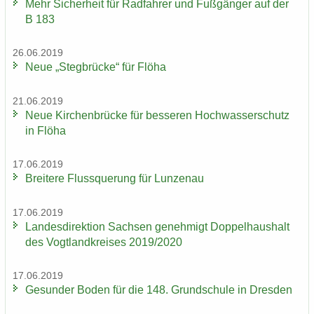
Mehr Si­cher­heit für Rad­fah­rer und Fuß­gän­ger auf der
B 183
26.06.2019
Neue „Steg­brü­cke“ für Flöha
21.06.2019
Neue Kir­chen­brü­cke für bes­se­ren Hoch­was­ser­schutz
in Flöha
17.06.2019
Brei­te­re Fluss­que­rung für Lun­zen­au
17.06.2019
Lan­des­di­rek­ti­on Sach­sen ge­neh­migt Dop­pel­haus­halt
des Vogt­land­krei­ses 2019/2020
17.06.2019
Ge­sun­der Boden für die 148. Grund­schu­le in Dres­den