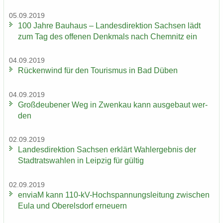
05.09.2019
100 Jahre Bau­haus – Lan­des­di­rek­ti­on Sach­sen lädt
zum Tag des of­fe­nen Denk­mals nach Chem­nitz ein
04.09.2019
Rü­cken­wind für den Tou­ris­mus in Bad Düben
04.09.2019
Groß­deu­be­ner Weg in Zwenkau kann aus­ge­baut wer­
den
02.09.2019
Lan­des­di­rek­ti­on Sach­sen er­klärt Wahl­er­geb­nis der
Stadt­rats­wah­len in Leip­zig für gül­tig
02.09.2019
en­viaM kann 110-​kV-Hochspannungsleitung zwi­schen
Eula und Ober­els­dorf er­neu­ern