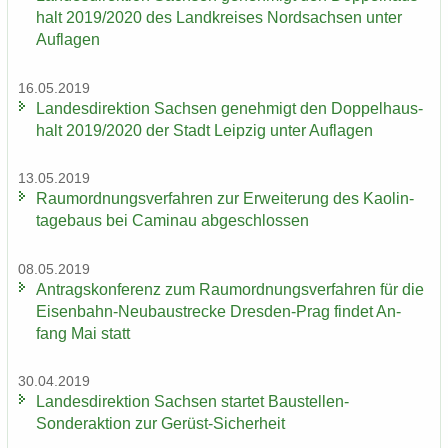
halt 2019/2020 des Land­krei­ses Nord­sach­sen unter
Auf­la­gen
16.05.2019
Lan­des­di­rek­ti­on Sach­sen ge­neh­migt den Dop­pel­haus­
halt 2019/2020 der Stadt Leip­zig unter Auf­la­gen
13.05.2019
Raum­ord­nungs­ver­fah­ren zur Er­wei­te­rung des Kao­lin­
ta­ge­baus bei Ca­min­au ab­ge­schlos­sen
08.05.2019
An­trags­kon­fe­renz zum Raum­ord­nungs­ver­fah­ren für die
Eisenbahn-​Neubaustrecke Dresden-​Prag fin­det An­
fang Mai statt
30.04.2019
Lan­des­di­rek­ti­on Sach­sen star­tet Baustellen-​
Sonderaktion zur Gerüst-​Sicherheit