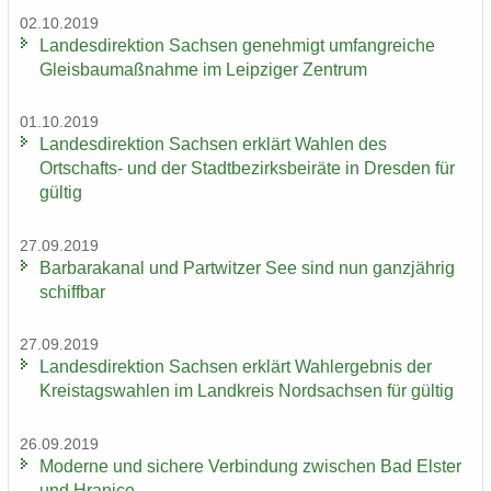
02.10.2019
Lan­des­di­rek­ti­on Sach­sen ge­neh­migt um­fang­rei­che
Gleis­bau­maß­nah­me im Leip­zi­ger Zen­trum
01.10.2019
Lan­des­di­rek­ti­on Sach­sen er­klärt Wah­len des
Ortschafts-​ und der Stadt­be­zirks­bei­rä­te in Dres­den für
gül­tig
27.09.2019
Bar­ba­ra­ka­nal und Part­wit­zer See sind nun ganz­jäh­rig
schiff­bar
27.09.2019
Lan­des­di­rek­ti­on Sach­sen er­klärt Wahl­er­geb­nis der
Kreis­tags­wah­len im Land­kreis Nord­sach­sen für gül­tig
26.09.2019
Mo­der­ne und si­che­re Ver­bin­dung zwi­schen Bad Els­ter
und Hra­nice