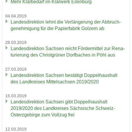
Mehr Klär­be­darf im Klär­werk Ei­len­burg
04.04.2019
Lan­des­di­rek­ti­on lehnt die Ver­län­ge­rung der Ab­bruch­
ge­neh­mi­gung für die Pa­pier­fa­brik Golz­ern ab
28.03.2019
Lan­des­di­rek­ti­on Sach­sen reicht För­der­mit­tel zur Re­na­
tu­rie­rung des Christ­grü­ner Dorf­ba­ches in Pöhl aus
27.03.2019
Lan­des­di­rek­ti­on Sach­sen be­stä­tigt Dop­pel­haus­halt
des Land­krei­ses Mit­tel­sach­sen 2019/2020
15.03.2019
Lan­des­di­rek­ti­on Sach­sen gibt Dop­pel­haus­halt
2019/2020 des Land­krei­ses Säch­si­sche Schweiz-​
Osterzgebirge zum Voll­zug frei
12.03.2019