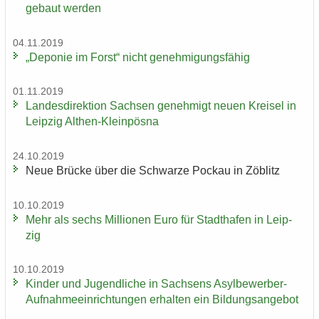
ge­baut wer­den
04.11.2019
„De­po­nie im Forst“ nicht ge­neh­mi­gungs­fä­hig
01.11.2019
Lan­des­di­rek­ti­on Sach­sen ge­neh­migt neuen Krei­sel in
Leip­zig Althen-​Kleinpösna
24.10.2019
Neue Brü­cke über die Schwar­ze Po­ckau in Zö­blitz
10.10.2019
Mehr als sechs Mil­lio­nen Euro für Stadt­ha­fen in Leip­
zig
10.10.2019
Kin­der und Ju­gend­li­che in Sach­sens Asylbewerber-​
Aufnahmeeinrichtungen er­hal­ten ein Bil­dungs­an­ge­bot