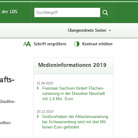
 der LDS
Übergeordnete Seiten
Schrift vergrößern
Kontrast erhöhen
Me­di­en­in­for­ma­tio­nen 2019
afts-​
21.08.2020
Frei­staat Sach­sen för­dert Flä­chen­
sa­nie­rung in der Dresd­ner Neu­stadt
mit 1,4 Mio. Euro
Stadt­be­
20.12.2019
Groß­vor­ha­ben der Alt­las­ten­sa­nie­rung
bei Schwar­zen­berg wird mit drei Mil­
ell­ten
lio­nen Euro ge­för­dert