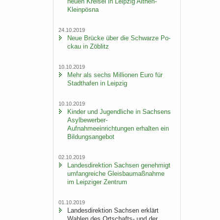
neuen Krei­sel in Leip­zig Althen-​
Kleinpösna
24.10.2019
Neue Brü­cke über die Schwar­ze Po­
ckau in Zö­blitz
10.10.2019
Mehr als sechs Mil­lio­nen Euro für
Stadt­ha­fen in Leip­zig
10.10.2019
Kin­der und Ju­gend­li­che in Sach­sens
Asylbewerber-​
Aufnahmeeinrichtungen er­hal­ten ein
Bil­dungs­an­ge­bot
02.10.2019
Lan­des­di­rek­ti­on Sach­sen ge­neh­migt
um­fang­rei­che Gleis­bau­maß­nah­me
im Leip­zi­ger Zen­trum
01.10.2019
Lan­des­di­rek­ti­on Sach­sen er­klärt
Wah­len des Ortschafts-​ und der