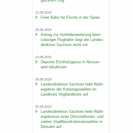
glück­tem Zug
21.08.2019
Freie Bahn für Fi­sche in der Spree
20.08.2019
An­trag zur Vor­fel­d­er­wei­te­rung beim
Leip­zi­ger Flug­ha­fen liegt der Lan­des­
di­rek­ti­on Sach­sen nicht vor
14.08.2019
De­po­nie Eich­holz­gas­se in Nos­sen
wird re­kul­ti­viert
05.08.2019
Lan­des­di­rek­ti­on Sach­sen hebt Wahl­
er­geb­nis der Kreis­tags­wah­len im
Land­kreis Vogt­land­kreis auf
02.08.2019
Lan­des­di­rek­ti­on Sach­sen hebt Wahl­
er­geb­nis­se einer Ortschaftsrats-​ und
sie­ben Stadt­be­zirks­bei­rats­wah­len in
Dres­den auf