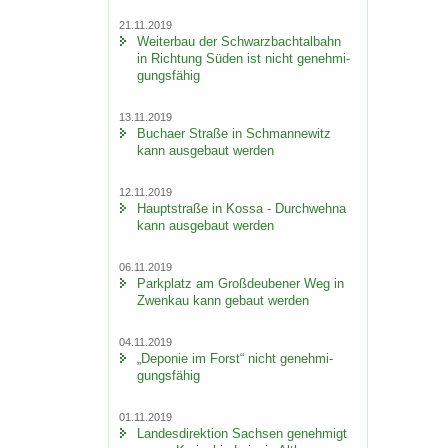
21.11.2019
Wei­ter­bau der Schwarz­bach­tal­bahn
in Rich­tung Süden ist nicht ge­neh­mi­
gungs­fä­hig
13.11.2019
Bu­ch­a­er Stra­ße in Sch­man­ne­witz
kann aus­ge­baut wer­den
12.11.2019
Haupt­stra­ße in Kossa - Durch­weh­na
kann aus­ge­baut wer­den
06.11.2019
Park­platz am Groß­deu­be­ner Weg in
Zwenkau kann ge­baut wer­den
04.11.2019
„De­po­nie im Forst“ nicht ge­neh­mi­
gungs­fä­hig
01.11.2019
Lan­des­di­rek­ti­on Sach­sen ge­neh­migt