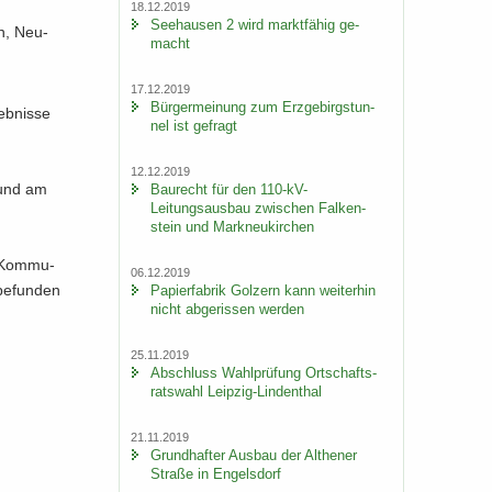
18.12.2019
See­hau­sen 2 wird markt­fä­hig ge­
en, Neu­
macht
17.12.2019
Bür­ger­mei­nung zum Erz­ge­birgs­tun­
b­nis­se
nel ist ge­fragt
12.12.2019
t und am
Bau­recht für den 110-​kV-
Leitungsausbau zwi­schen Fal­ken­
stein und Mark­neu­kir­chen
 Kom­mu­
06.12.2019
be­fun­den
Pa­pier­fa­brik Golz­ern kann wei­ter­hin
nicht ab­ge­ris­sen wer­den
25.11.2019
Ab­schluss Wahl­prü­fung Ort­schafts­
rats­wahl Leipzig-​Lindenthal
21.11.2019
Grund­haf­ter Aus­bau der Alt­he­ner
Stra­ße in En­gels­dorf