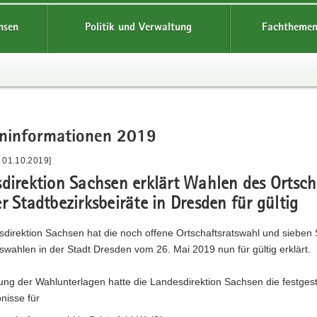
hsen
Politik und Verwaltung
Fachthemen
n­in­for­ma­tio­nen 2019
- 01.10.2019]
­di­rek­ti­on Sach­sen er­klärt Wah­len des Ortsch
 Stadt­be­zirks­bei­rä­te in Dres­den für gül­tig
­di­rek­ti­on Sach­sen hat die noch of­fe­ne Ort­schafts­rats­wahl und sie­ben 
ats­wah­len in der Stadt Dres­den vom 26. Mai 2019 nun für gül­tig er­klärt.
ng der Wahl­un­ter­la­gen hatte die Lan­des­di­rek­ti­on Sach­sen die fest­ge­st
­nis­se für