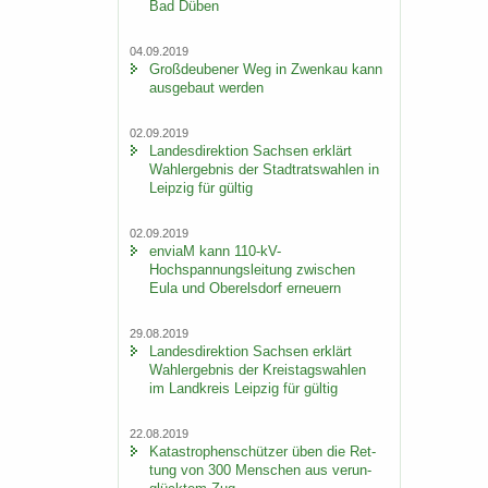
Bad Düben
04.09.2019
Groß­deu­be­ner Weg in Zwenkau kann
aus­ge­baut wer­den
02.09.2019
Lan­des­di­rek­ti­on Sach­sen er­klärt
Wahl­er­geb­nis der Stadt­rats­wah­len in
Leip­zig für gül­tig
02.09.2019
en­viaM kann 110-​kV-
Hochspannungsleitung zwi­schen
Eula und Ober­els­dorf er­neu­ern
29.08.2019
Lan­des­di­rek­ti­on Sach­sen er­klärt
Wahl­er­geb­nis der Kreis­tags­wah­len
im Land­kreis Leip­zig für gül­tig
22.08.2019
Ka­ta­stro­phen­schüt­zer üben die Ret­
tung von 300 Men­schen aus ver­un­