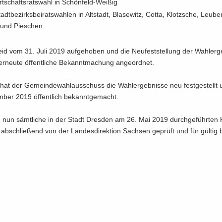
rt­schafts­rats­wahl in Schönfeld-​Weißig
adt­be­zirks­bei­rats­wah­len in Alt­stadt, Bla­se­witz, Cotta, Klotz­sche, Leu­b
 und Pie­schen
id vom 31. Juli 2019 auf­ge­ho­ben und die Neu­fest­stel­lung der Wahl­er­ge
r­neu­te öf­fent­li­che Be­kannt­ma­chung an­ge­ord­net.
 hat der Ge­mein­de­wahl­aus­schuss die Wahl­er­geb­nis­se neu fest­ge­stell
­ber 2019 öf­fent­lich be­kannt­ge­macht.
 nun sämt­li­che in der Stadt Dres­den am 26. Mai 2019 durch­ge­führ­ten
 ab­schlie­ßend von der Lan­des­di­rek­ti­on Sach­sen ge­prüft und für gül­tig 