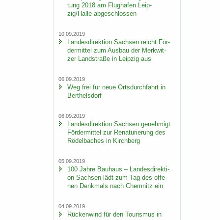
tung 2018 am Flug­ha­fen Leip­
zig/Halle ab­ge­schlos­sen
10.09.2019
Lan­des­di­rek­ti­on Sach­sen reicht För­
der­mit­tel zum Aus­bau der Merk­wit­
zer Land­stra­ße in Leip­zig aus
06.09.2019
Weg frei für neue Orts­durch­fahrt in
Bert­hels­dorf
06.09.2019
Lan­des­di­rek­ti­on Sach­sen ge­neh­migt
För­der­mit­tel zur Re­na­tu­rie­rung des
Rö­del­ba­ches in Kirch­berg
05.09.2019
100 Jahre Bau­haus – Lan­des­di­rek­ti­
on Sach­sen lädt zum Tag des of­fe­
nen Denk­mals nach Chem­nitz ein
04.09.2019
Rü­cken­wind für den Tou­ris­mus in