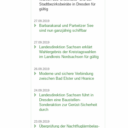
Stadt­be­zirks­bei­rä­te in Dres­den für
gül­tig
27.09.2019
Bar­ba­ra­ka­nal und Part­wit­zer See
sind nun ganz­jäh­rig schiff­bar
27.09.2019
Lan­des­di­rek­ti­on Sach­sen er­klärt
Wahl­er­geb­nis der Kreis­tags­wah­len
im Land­kreis Nord­sach­sen für gül­tig
26.09.2019
Mo­der­ne und si­che­re Ver­bin­dung
zwi­schen Bad Els­ter und Hra­nice
24.09.2019
Lan­des­di­rek­ti­on Sach­sen führt in
Dres­den eine Baustellen-​
Sonderaktion zur Gerüst-​Sicherheit
durch
23.09.2019
Über­prü­fung der Nacht­flug­lärm­be­las­