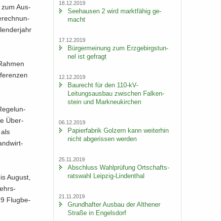
18.12.2019
04 zum Aus­
See­hau­sen 2 wird markt­fä­hig ge­
­rech­nun­
macht
len­der­jahr
17.12.2019
Bür­ger­mei­nung zum Erz­ge­birgs­tun­
nel ist ge­fragt
m Rah­men
­fe­ren­zen
12.12.2019
Bau­recht für den 110-​kV-
Leitungsausbau zwi­schen Fal­ken­
stein und Mark­neu­kir­chen
Re­ge­lun­
die Über­
06.12.2019
Pa­pier­fa­brik Golz­ern kann wei­ter­hin
 als
nicht ab­ge­ris­sen wer­den
nd­wirt­
25.11.2019
Ab­schluss Wahl­prü­fung Ort­schafts­
rats­wahl Leipzig-​Lindenthal
is Au­gust,
kehrs­
21.11.2019
99 Flug­be­
Grund­haf­ter Aus­bau der Alt­he­ner
Stra­ße in En­gels­dorf