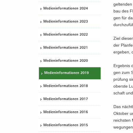
i
f
f
gel­ten­de
e
­
t
t
­
o
e
Me­di­en­in­for­ma­tio­nen 2024
bau des Fl
n
o
i
g
r
n
gen für das
­
n
­
a
­
­
Me­di­en­in­for­ma­tio­nen 2023
durch­zu­fü
d
o
­
m
d
e
n
t
a
e
Me­di­en­in­for­ma­tio­nen 2022
Ziel die­se
N
i
­
N
der Plan­fes
a
­
t
a
Me­di­en­in­for­ma­tio­nen 2021
er­ge­ben,
­
o
i
­
v
Me­di­en­in­for­ma­tio­nen 2020
n
­
v
Er­geb­nis 
i
o
i
gen zum Sch
Me­di­en­in­for­ma­tio­nen 2019
­
n
­
prü­fung si
g
g
obers­te Lu
Me­di­en­in­for­ma­tio­nen 2018
a
a
schaft und 
­
­
Me­di­en­in­for­ma­tio­nen 2017
t
t
Das nächt­
i
i
Me­di­en­in­for­ma­tio­nen 2016
Ok­to­ber 
­
­
reichs­ten
o
o
Me­di­en­in­for­ma­tio­nen 2015
we­gun­gen
n
n