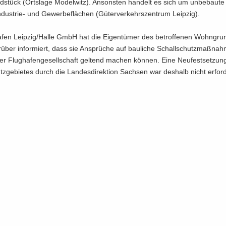
stück (Orts­la­ge Mo­del­witz). An­sons­ten han­delt es sich um un­be­bau­te
ustrie-​ und Ge­wer­be­flä­chen (Gü­ter­ver­kehrs­zen­trum Leip­zig).
a­fen Leip­zig/Halle GmbH hat die Ei­gen­tü­mer des be­trof­fe­nen Wohn­gru
r­über in­for­miert, dass sie An­sprü­che auf bau­li­che Schall­schutz­maß­na
r Flug­ha­fen­ge­sell­schaft gel­tend ma­chen kön­nen. Eine Neu­fest­set­zu
z­ge­bie­tes durch die Lan­des­di­rek­ti­on Sach­sen war des­halb nicht er­for­d