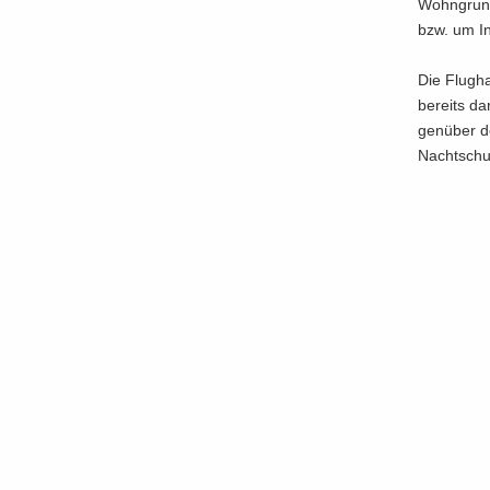
Wohn­grund­
bzw. um Ind
Die Flug­h
be­reits da
gen­über de
Nacht­schut