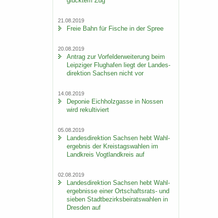
glück­tem Zug
21.08.2019
Freie Bahn für Fi­sche in der Spree
20.08.2019
An­trag zur Vor­fel­d­er­wei­te­rung beim
Leip­zi­ger Flug­ha­fen liegt der Lan­des­
di­rek­ti­on Sach­sen nicht vor
14.08.2019
De­po­nie Eich­holz­gas­se in Nos­sen
wird re­kul­ti­viert
05.08.2019
Lan­des­di­rek­ti­on Sach­sen hebt Wahl­
er­geb­nis der Kreis­tags­wah­len im
Land­kreis Vogt­land­kreis auf
02.08.2019
Lan­des­di­rek­ti­on Sach­sen hebt Wahl­
er­geb­nis­se einer Ortschaftsrats-​ und
sie­ben Stadt­be­zirks­bei­rats­wah­len in
Dres­den auf