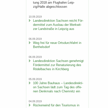
tung 2018 am Flug­ha­fen Leip­
zig/Halle ab­ge­schlos­sen
10.09.2019
Lan­des­di­rek­ti­on Sach­sen reicht För­
der­mit­tel zum Aus­bau der Merk­wit­
zer Land­stra­ße in Leip­zig aus
06.09.2019
Weg frei für neue Orts­durch­fahrt in
Bert­hels­dorf
06.09.2019
Lan­des­di­rek­ti­on Sach­sen ge­neh­migt
För­der­mit­tel zur Re­na­tu­rie­rung des
Rö­del­ba­ches in Kirch­berg
05.09.2019
100 Jahre Bau­haus – Lan­des­di­rek­ti­
on Sach­sen lädt zum Tag des of­fe­
nen Denk­mals nach Chem­nitz ein
04.09.2019
Rü­cken­wind für den Tou­ris­mus in