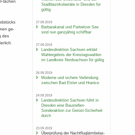
 Flä­chen
Stadt­be­zirks­bei­rä­te in Dres­den für
gül­tig
nd­stücks
27.09.2019
Bar­ba­ra­ka­nal und Part­wit­zer See
h­men ge­
sind nun ganz­jäh­rig schiff­bar
ng des
er­lich.
27.09.2019
Lan­des­di­rek­ti­on Sach­sen er­klärt
Wahl­er­geb­nis der Kreis­tags­wah­len
im Land­kreis Nord­sach­sen für gül­tig
26.09.2019
Mo­der­ne und si­che­re Ver­bin­dung
zwi­schen Bad Els­ter und Hra­nice
24.09.2019
Lan­des­di­rek­ti­on Sach­sen führt in
Dres­den eine Baustellen-​
Sonderaktion zur Gerüst-​Sicherheit
durch
23.09.2019
Über­prü­fung der Nacht­flug­lärm­be­las­