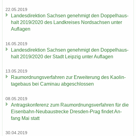
22.05.2019
Lan­des­di­rek­ti­on Sach­sen ge­neh­migt den Dop­pel­haus­
halt 2019/2020 des Land­krei­ses Nord­sach­sen unter
Auf­la­gen
16.05.2019
Lan­des­di­rek­ti­on Sach­sen ge­neh­migt den Dop­pel­haus­
halt 2019/2020 der Stadt Leip­zig unter Auf­la­gen
13.05.2019
Raum­ord­nungs­ver­fah­ren zur Er­wei­te­rung des Kao­lin­
ta­ge­baus bei Ca­min­au ab­ge­schlos­sen
08.05.2019
An­trags­kon­fe­renz zum Raum­ord­nungs­ver­fah­ren für die
Eisenbahn-​Neubaustrecke Dresden-​Prag fin­det An­
fang Mai statt
30.04.2019