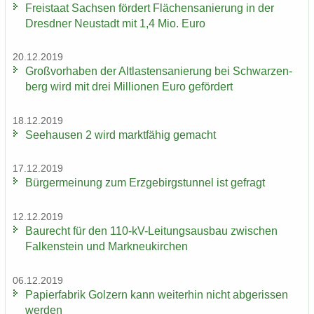
Frei­staat Sach­sen för­dert Flä­chen­sa­nie­rung in der
Dresd­ner Neu­stadt mit 1,4 Mio. Euro
20.12.2019
Groß­vor­ha­ben der Alt­las­ten­sa­nie­rung bei Schwar­zen­
berg wird mit drei Mil­lio­nen Euro ge­för­dert
18.12.2019
See­hau­sen 2 wird markt­fä­hig ge­macht
17.12.2019
Bür­ger­mei­nung zum Erz­ge­birgs­tun­nel ist ge­fragt
12.12.2019
Bau­recht für den 110-​kV-Leitungsausbau zwi­schen
Fal­ken­stein und Mark­neu­kir­chen
06.12.2019
Pa­pier­fa­brik Golz­ern kann wei­ter­hin nicht ab­ge­ris­sen
wer­den