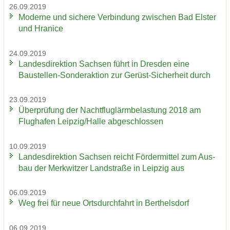
26.09.2019
Mo­der­ne und si­che­re Ver­bin­dung zwi­schen Bad Els­ter
und Hra­nice
24.09.2019
Lan­des­di­rek­ti­on Sach­sen führt in Dres­den eine
Baustellen-​Sonderaktion zur Gerüst-​Sicherheit durch
23.09.2019
Über­prü­fung der Nacht­flug­lärm­be­las­tung 2018 am
Flug­ha­fen Leip­zig/Halle ab­ge­schlos­sen
10.09.2019
Lan­des­di­rek­ti­on Sach­sen reicht För­der­mit­tel zum Aus­
bau der Merk­wit­zer Land­stra­ße in Leip­zig aus
06.09.2019
Weg frei für neue Orts­durch­fahrt in Bert­hels­dorf
06.09.2019