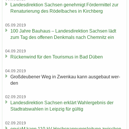
Lan­des­di­rek­ti­on Sach­sen ge­neh­migt För­der­mit­tel zur
Re­na­tu­rie­rung des Rö­del­ba­ches in Kirch­berg
05.09.2019
100 Jahre Bau­haus – Lan­des­di­rek­ti­on Sach­sen lädt
zum Tag des of­fe­nen Denk­mals nach Chem­nitz ein
04.09.2019
Rü­cken­wind für den Tou­ris­mus in Bad Düben
04.09.2019
Groß­deu­be­ner Weg in Zwenkau kann aus­ge­baut wer­
den
02.09.2019
Lan­des­di­rek­ti­on Sach­sen er­klärt Wahl­er­geb­nis der
Stadt­rats­wah­len in Leip­zig für gül­tig
02.09.2019
en­viaM kann 110-​kV-Hochspannungsleitung zwi­schen