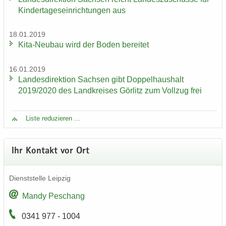
Kin­der­ta­ges­ein­rich­tun­gen aus
18.01.2019
Kita-​Neubau wird der Boden be­rei­tet
16.01.2019
Lan­des­di­rek­ti­on Sach­sen gibt Dop­pel­haus­halt
2019/2020 des Land­krei­ses Gör­litz zum Voll­zug frei
Liste re­du­zie­ren ...
Ihr Kon­takt vor Ort
Dienst­stel­le Leip­zig
Mandy Peschang
0341 977 - 1004