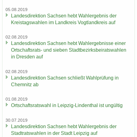
05.08.2019
Lan­des­di­rek­ti­on Sach­sen hebt Wahl­er­geb­nis der
Kreis­tags­wah­len im Land­kreis Vogt­land­kreis auf
02.08.2019
Lan­des­di­rek­ti­on Sach­sen hebt Wahl­er­geb­nis­se einer
Ortschaftsrats-​ und sie­ben Stadt­be­zirks­bei­rats­wah­len
in Dres­den auf
02.08.2019
Lan­des­di­rek­ti­on Sach­sen schließt Wahl­prü­fung in
Chem­nitz ab
01.08.2019
Ort­schafts­rats­wahl in Leipzig-​Lindenthal ist un­gül­tig
30.07.2019
Lan­des­di­rek­ti­on Sach­sen hebt Wahl­er­geb­nis der
Stadt­rats­wah­len in der Stadt Leip­zig auf