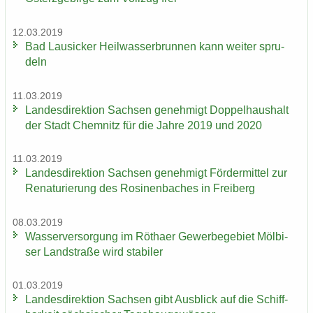
12.03.2019
Bad Lau­si­cker Heil­was­ser­brun­nen kann wei­ter spru­
deln
11.03.2019
Lan­des­di­rek­ti­on Sach­sen ge­neh­migt Dop­pel­haus­halt
der Stadt Chem­nitz für die Jahre 2019 und 2020
11.03.2019
Lan­des­di­rek­ti­on Sach­sen ge­neh­migt För­der­mit­tel zur
Re­na­tu­rie­rung des Ro­si­nen­ba­ches in Frei­berg
08.03.2019
Was­ser­ver­sor­gung im Rö­tha­er Ge­wer­be­ge­biet Möl­bi­
ser Land­stra­ße wird sta­bi­ler
01.03.2019
Lan­des­di­rek­ti­on Sach­sen gibt Aus­blick auf die Schiff­