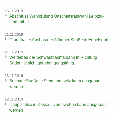
25.11.2019
Ab­schluss Wahl­prü­fung Ort­schafts­rats­wahl Leipzig-​
Lindenthal
21.11.2019
Grund­haf­ter Aus­bau der Alt­he­ner Stra­ße in En­gels­dorf
21.11.2019
Wei­ter­bau der Schwarz­bach­tal­bahn in Rich­tung
Süden ist nicht ge­neh­mi­gungs­fä­hig
13.11.2019
Bu­ch­a­er Stra­ße in Sch­man­ne­witz kann aus­ge­baut
wer­den
12.11.2019
Haupt­stra­ße in Kossa - Durch­weh­na kann aus­ge­baut
wer­den