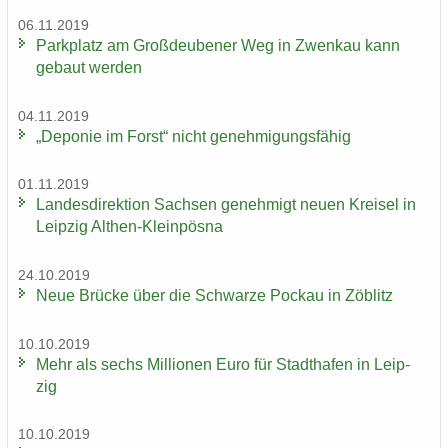
06.11.2019
Park­platz am Groß­deu­be­ner Weg in Zwenkau kann
ge­baut wer­den
04.11.2019
„De­po­nie im Forst“ nicht ge­neh­mi­gungs­fä­hig
01.11.2019
Lan­des­di­rek­ti­on Sach­sen ge­neh­migt neuen Krei­sel in
Leip­zig Althen-​Kleinpösna
24.10.2019
Neue Brü­cke über die Schwar­ze Po­ckau in Zö­blitz
10.10.2019
Mehr als sechs Mil­lio­nen Euro für Stadt­ha­fen in Leip­
zig
10.10.2019