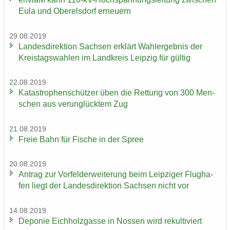
Eula und Ober­els­dorf er­neu­ern
29.08.2019
Lan­des­di­rek­ti­on Sach­sen er­klärt Wahl­er­geb­nis der
Kreis­tags­wah­len im Land­kreis Leip­zig für gül­tig
22.08.2019
Ka­ta­stro­phen­schüt­zer üben die Ret­tung von 300 Men­
schen aus ver­un­glück­tem Zug
21.08.2019
Freie Bahn für Fi­sche in der Spree
20.08.2019
An­trag zur Vor­fel­d­er­wei­te­rung beim Leip­zi­ger Flug­ha­
fen liegt der Lan­des­di­rek­ti­on Sach­sen nicht vor
14.08.2019
De­po­nie Eich­holz­gas­se in Nos­sen wird re­kul­ti­viert