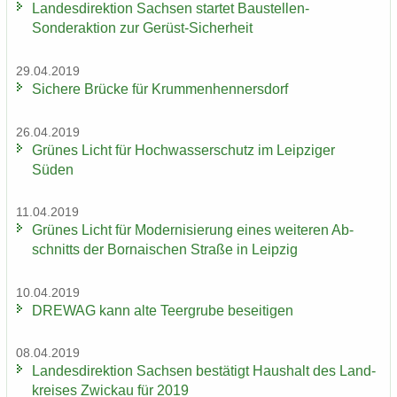
Lan­des­di­rek­ti­on Sach­sen star­tet Baustellen-​
Sonderaktion zur Gerüst-​Sicherheit
29.04.2019
Si­che­re Brü­cke für Krum­men­hen­ners­dorf
26.04.2019
Grü­nes Licht für Hoch­was­ser­schutz im Leip­zi­ger
Süden
11.04.2019
Grü­nes Licht für Mo­der­ni­sie­rung eines wei­te­ren Ab­
schnitts der Bor­na­i­schen Stra­ße in Leip­zig
10.04.2019
DRE­WAG kann alte Teergru­be be­sei­ti­gen
08.04.2019
Lan­des­di­rek­ti­on Sach­sen be­stä­tigt Haus­halt des Land­
krei­ses Zwi­ckau für 2019