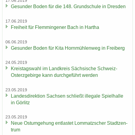
17.06.2019
Ge­sun­der Boden für die 148. Grund­schu­le in Dres­den
17.06.2019
Frei­heit für Flem­min­ge­ner Bach in Har­tha
06.06.2019
Ge­sun­der Boden für Kita Horn­müh­len­weg in Frei­berg
24.05.2019
Kreis­tags­wahl im Land­kreis Säch­si­sche Schweiz-​
Osterzgebirge kann durch­ge­führt wer­den
23.05.2019
Lan­des­di­rek­ti­on Sach­sen schließt il­le­ga­le Spiel­hal­le
in Gör­litz
23.05.2019
Neue Ost­um­ge­hung ent­las­tet Lom­matz­scher Stadt­zen­
trum