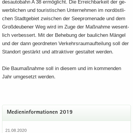
des­au­to­bahn A 38 er­mög­licht. Die Er­reich­bar­keit der ge­
werb­li­chen und tou­ris­ti­schen Un­ter­neh­men im nord­öst­li­
chen Stadt­ge­biet zwi­schen der See­pro­me­na­de und dem
Groß­deu­be­ner Weg wird im Zuge der Maß­nah­me we­sent­
lich ver­bes­sert. Mit der Be­he­bung der bau­li­chen Män­gel
und der dann ge­ord­ne­ten Ver­kehrs­raum­auf­tei­lung soll der
Stand­ort ge­stärkt und at­trak­ti­ver ge­stal­tet wer­den.
Die Bau­maß­nah­me soll in die­sem und im kom­men­den
Jahr um­ge­setzt wer­den.
Me­di­en­in­for­ma­tio­nen 2019
21.08.2020