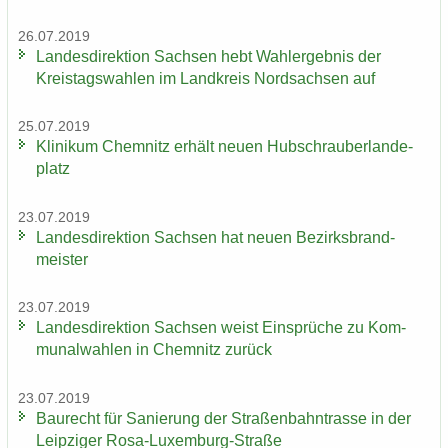
26.07.2019
Lan­des­di­rek­ti­on Sach­sen hebt Wahl­er­geb­nis der
Kreis­tags­wah­len im Land­kreis Nord­sach­sen auf
25.07.2019
Kli­ni­kum Chem­nitz er­hält neuen Hub­schrau­ber­lan­de­
platz
23.07.2019
Lan­des­di­rek­ti­on Sach­sen hat neuen Be­zirks­brand­
meis­ter
23.07.2019
Lan­des­di­rek­ti­on Sach­sen weist Ein­sprü­che zu Kom­
mu­nal­wah­len in Chem­nitz zu­rück
23.07.2019
Bau­recht für Sa­nie­rung der Stra­ßen­bahn­tras­se in der
Leip­zi­ger Rosa-​Luxemburg-Straße