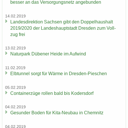
bes­ser an das Ver­sor­gungs­netz an­ge­bun­den
14.02.2019
Lan­des­di­rek­ti­on Sach­sen gibt den Dop­pel­haus­halt
2019/2020 der Lan­des­haupt­stadt Dres­den zum Voll­
zug frei
13.02.2019
Na­tur­park Dü­be­ner Heide im Auf­wind
11.02.2019
Elb­tun­nel sorgt für Wärme in Dresden-​Pieschen
05.02.2019
Con­tai­ner­zü­ge rol­len bald bis Ko­ders­dorf
04.02.2019
Ge­sun­der Boden für Kita-​Neubau in Chem­nitz
04.02.2019