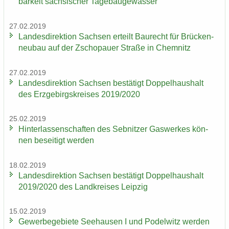
bar­keit säch­si­scher Ta­ge­bau­ge­wäs­ser
27.02.2019
Lan­des­di­rek­ti­on Sach­sen er­teilt Bau­recht für Brü­cken­
neu­bau auf der Zscho­pau­er Stra­ße in Chem­nitz
27.02.2019
Lan­des­di­rek­ti­on Sach­sen be­stä­tigt Dop­pel­haus­halt
des Erz­ge­birgs­krei­ses 2019/2020
25.02.2019
Hin­ter­las­sen­schaf­ten des Seb­nit­zer Gas­wer­kes kön­
nen be­sei­tigt wer­den
18.02.2019
Lan­des­di­rek­ti­on Sach­sen be­stä­tigt Dop­pel­haus­halt
2019/2020 des Land­krei­ses Leip­zig
15.02.2019
Ge­wer­be­ge­bie­te See­hau­sen I und Po­del­witz wer­den