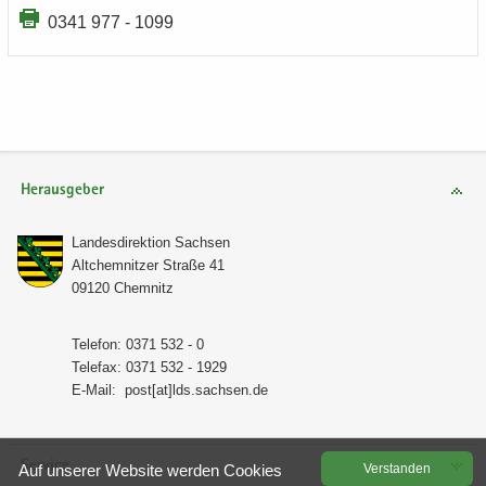
0341 977 - 1099
Herausgeber
Lan­des­di­rek­ti­on Sach­sen
Alt­chem­nit­zer Stra­ße 41
09120 Chem­nitz
Te­le­fon: 0371 532 - 0
Te­le­fax: 0371 532 - 1929
E-​Mail:
post[at]lds.sach­sen.de
Service
Auf un­se­rer Web­site wer­den Coo­kies
Ver­stan­den