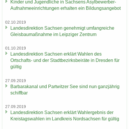
Kin­der und Ju­gend­li­che in Sach­sens Asylbewerber-​
Aufnahmeeinrichtungen er­hal­ten ein Bil­dungs­an­ge­bot
02.10.2019
Lan­des­di­rek­ti­on Sach­sen ge­neh­migt um­fang­rei­che
Gleis­bau­maß­nah­me im Leip­zi­ger Zen­trum
01.10.2019
Lan­des­di­rek­ti­on Sach­sen er­klärt Wah­len des
Ortschafts-​ und der Stadt­be­zirks­bei­rä­te in Dres­den für
gül­tig
27.09.2019
Bar­ba­ra­ka­nal und Part­wit­zer See sind nun ganz­jäh­rig
schiff­bar
27.09.2019
Lan­des­di­rek­ti­on Sach­sen er­klärt Wahl­er­geb­nis der
Kreis­tags­wah­len im Land­kreis Nord­sach­sen für gül­tig