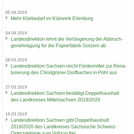
05.04.2019
Mehr Klär­be­darf im Klär­werk Ei­len­burg
04.04.2019
Lan­des­di­rek­ti­on lehnt die Ver­län­ge­rung der Ab­bruch­
ge­neh­mi­gung für die Pa­pier­fa­brik Golz­ern ab
28.03.2019
Lan­des­di­rek­ti­on Sach­sen reicht För­der­mit­tel zur Re­na­
tu­rie­rung des Christ­grü­ner Dorf­ba­ches in Pöhl aus
27.03.2019
Lan­des­di­rek­ti­on Sach­sen be­stä­tigt Dop­pel­haus­halt
des Land­krei­ses Mit­tel­sach­sen 2019/2020
15.03.2019
Lan­des­di­rek­ti­on Sach­sen gibt Dop­pel­haus­halt
2019/2020 des Land­krei­ses Säch­si­sche Schweiz-​
Osterzgebirge zum Voll­zug frei