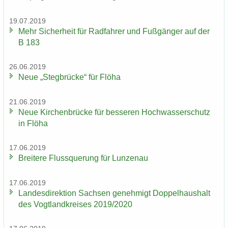
19.07.2019
Mehr Si­cher­heit für Rad­fah­rer und Fuß­gän­ger auf der
B 183
26.06.2019
Neue „Steg­brü­cke“ für Flöha
21.06.2019
Neue Kir­chen­brü­cke für bes­se­ren Hoch­was­ser­schutz
in Flöha
17.06.2019
Brei­te­re Fluss­que­rung für Lun­zen­au
17.06.2019
Lan­des­di­rek­ti­on Sach­sen ge­neh­migt Dop­pel­haus­halt
des Vogt­land­krei­ses 2019/2020