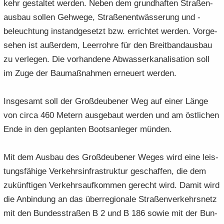
kehr ge­stal­tet wer­den. Neben dem grund­haf­ten Stra­ßen­
aus­bau sol­len Geh­we­ge, Stra­ßen­ent­wäs­se­rung und -​
beleuchtung in­stand­ge­setzt bzw. er­rich­tet wer­den. Vor­ge­
se­hen ist au­ßer­dem, Leer­roh­re für den Breit­band­aus­bau
zu ver­le­gen. Die vor­han­de­ne Ab­was­ser­ka­na­li­sa­ti­on soll
im Zuge der Bau­maß­nah­men er­neu­ert wer­den.
Ins­ge­samt soll der Groß­deu­be­ner Weg auf einer Länge
von circa 460 Me­tern aus­ge­baut wer­den und am öst­li­chen
Ende in den ge­plan­ten Boots­an­le­ger mün­den.
Mit dem Aus­bau des Groß­deu­be­ner Weges wird eine leis­
tungs­fä­hi­ge Ver­kehrs­in­fra­struk­tur ge­schaf­fen, die dem
zu­künf­ti­gen Ver­kehrs­auf­kom­men ge­recht wird. Damit wird
die An­bin­dung an das über­re­gio­na­le Stra­ßen­ver­kehrs­netz
mit den Bun­des­stra­ßen B 2 und B 186 sowie mit der Bun­