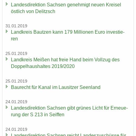
Lan­des­di­rek­ti­on Sach­sen ge­neh­migt neuen Krei­sel
öst­lich von De­litzsch
31.01.2019
Land­kreis Baut­zen kann 179 Mil­lio­nen Euro in­ves­tie­
ren
25.01.2019
Land­kreis Mei­ßen hat freie Hand beim Voll­zug des
Dop­pel­haus­hal­tes 2019/2020
25.01.2019
Bau­recht für Kanal im Lau­sit­zer Se­en­land
24.01.2019
Lan­des­di­rek­ti­on Sach­sen gibt grü­nes Licht für Er­neue­
rung der S 213 in Seif­fen
24.01.2019
Lan­des­di­rek­ti­on Sach­sen reicht Lan­des­zu­schüs­se für