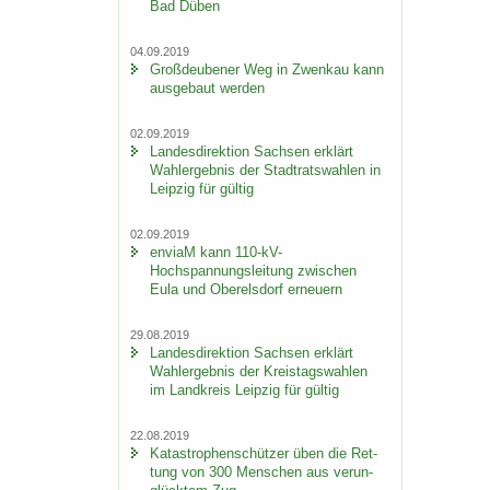
Bad Düben
04.09.2019
Groß­deu­be­ner Weg in Zwenkau kann
aus­ge­baut wer­den
02.09.2019
Lan­des­di­rek­ti­on Sach­sen er­klärt
Wahl­er­geb­nis der Stadt­rats­wah­len in
Leip­zig für gül­tig
02.09.2019
en­viaM kann 110-​kV-
Hochspannungsleitung zwi­schen
Eula und Ober­els­dorf er­neu­ern
29.08.2019
Lan­des­di­rek­ti­on Sach­sen er­klärt
Wahl­er­geb­nis der Kreis­tags­wah­len
im Land­kreis Leip­zig für gül­tig
22.08.2019
Ka­ta­stro­phen­schüt­zer üben die Ret­
tung von 300 Men­schen aus ver­un­