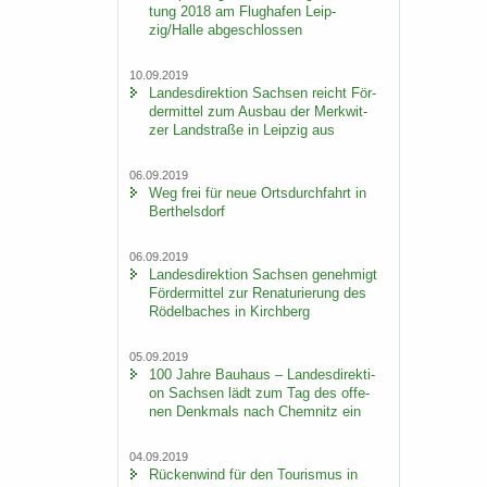
tung 2018 am Flug­ha­fen Leip­
zig/Halle ab­ge­schlos­sen
10.09.2019
Lan­des­di­rek­ti­on Sach­sen reicht För­
der­mit­tel zum Aus­bau der Merk­wit­
zer Land­stra­ße in Leip­zig aus
06.09.2019
Weg frei für neue Orts­durch­fahrt in
Bert­hels­dorf
06.09.2019
Lan­des­di­rek­ti­on Sach­sen ge­neh­migt
För­der­mit­tel zur Re­na­tu­rie­rung des
Rö­del­ba­ches in Kirch­berg
05.09.2019
100 Jahre Bau­haus – Lan­des­di­rek­ti­
on Sach­sen lädt zum Tag des of­fe­
nen Denk­mals nach Chem­nitz ein
04.09.2019
Rü­cken­wind für den Tou­ris­mus in