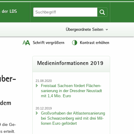
 der LDS
Übergeordnete Seiten
Schrift vergrößern
Kontrast erhöhen
Me­di­en­in­for­ma­tio­nen 2019
­ber­
21.08.2020
Frei­staat Sach­sen för­dert Flä­chen­
sa­nie­rung in der Dresd­ner Neu­stadt
mit 1,4 Mio. Euro
f dem
20.12.2019
Groß­vor­ha­ben der Alt­las­ten­sa­nie­rung
bei Schwar­zen­berg wird mit drei Mil­
lio­nen Euro ge­för­dert
9 die Ge­
er­teilt.