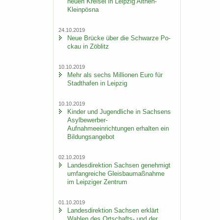
neuen Krei­sel in Leip­zig Althen-​
Kleinpösna
24.10.2019
Neue Brü­cke über die Schwar­ze Po­
ckau in Zö­blitz
10.10.2019
Mehr als sechs Mil­lio­nen Euro für
Stadt­ha­fen in Leip­zig
10.10.2019
Kin­der und Ju­gend­li­che in Sach­sens
Asylbewerber-​
Aufnahmeeinrichtungen er­hal­ten ein
Bil­dungs­an­ge­bot
02.10.2019
Lan­des­di­rek­ti­on Sach­sen ge­neh­migt
um­fang­rei­che Gleis­bau­maß­nah­me
im Leip­zi­ger Zen­trum
01.10.2019
Lan­des­di­rek­ti­on Sach­sen er­klärt
Wah­len des Ortschafts-​ und der