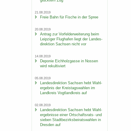
glück­tem Zug
21.08.2019
Freie Bahn für Fi­sche in der Spree
20.08.2019
An­trag zur Vor­fel­d­er­wei­te­rung beim
Leip­zi­ger Flug­ha­fen liegt der Lan­des­
di­rek­ti­on Sach­sen nicht vor
14.08.2019
De­po­nie Eich­holz­gas­se in Nos­sen
wird re­kul­ti­viert
05.08.2019
Lan­des­di­rek­ti­on Sach­sen hebt Wahl­
er­geb­nis der Kreis­tags­wah­len im
Land­kreis Vogt­land­kreis auf
02.08.2019
Lan­des­di­rek­ti­on Sach­sen hebt Wahl­
er­geb­nis­se einer Ortschaftsrats-​ und
sie­ben Stadt­be­zirks­bei­rats­wah­len in
Dres­den auf