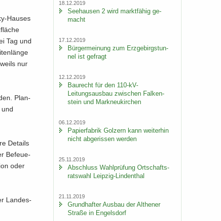
18.12.2019
See­hau­sen 2 wird markt­fä­hig ge­
sky-Hauses
macht
flä­che
17.12.2019
bei Tag und
Bür­ger­mei­nung zum Erz­ge­birgs­tun­
ten­län­ge
nel ist ge­fragt
e­weils nur
12.12.2019
Bau­recht für den 110-​kV-
Leitungsausbau zwi­schen Fal­ken­
­den. Plan­
stein und Mark­neu­kir­chen
0 und
06.12.2019
Pa­pier­fa­brik Golz­ern kann wei­ter­hin
nicht ab­ge­ris­sen wer­den
re De­tails
er Be­feue­
25.11.2019
i­on oder
Ab­schluss Wahl­prü­fung Ort­schafts­
rats­wahl Leipzig-​Lindenthal
21.11.2019
der Lan­des­
Grund­haf­ter Aus­bau der Alt­he­ner
Stra­ße in En­gels­dorf