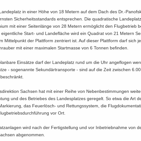
an­de­platz in einer Höhe von 18 Me­tern auf dem Dach des Dr.-​Panof
ns­ten Si­cher­heits­stan­dards ent­spre­chen. Die qua­dra­ti­sche Lan­de­platz­
ni­um mit einer Sei­ten­län­ge von 28 Me­tern er­mög­licht den Flug­be­trieb 
ei­gent­li­che Start-​ und Lan­de­flä­che wird ein Qua­drat von 21 Me­tern Sei­
m Mit­tel­punkt der Platt­form zen­triert ist. Auf die­ser Platt­form darf sich j
rau­ber mit einer ma­xi­ma­len Start­mas­se von 6 Ton­nen be­fin­den.
lan­ba­re Ein­sät­ze darf der Lan­de­platz rund um die Uhr an­ge­flo­gen wer
ät­ze - so­ge­nann­te Se­kun­där­trans­por­te - sind auf die Zeit zwi­schen 6.0
be­schränkt.
­di­rek­ti­on Sach­sen hat mit einer Reihe von Ne­ben­be­stim­mun­gen wei­te­
h­tung und des Be­trie­bes des Lan­des­plat­zes ge­re­gelt. So etwa die Art d
r­kie­rung, das Feuerlösch-​ und Ret­tungs­sys­tem, die Flug­do­ku­men­ta­t
ug­be­triebs­durch­füh­rung vor Ort.
atz­an­la­gen wird nach der Fer­tig­stel­lung und vor In­be­trieb­nah­me von 
n Sach­sen ab­ge­nom­men.