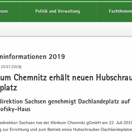
hsen
Politik und Verwaltung
Fachthemen
n­in­for­ma­tio­nen 2019
- 25.07.2019]
i­kum Chem­nitz er­hält neuen Hub­schrau
­platz
di­rek­ti­on Sach­sen ge­neh­migt Dach­lan­de­platz au
nofsky-Haus
s­di­rek­ti­on Sach­sen hat der Kli­ni­kum Chem­nitz gGmbH am 22. Juli 201
g zur Er­rich­tung und zum Be­trieb eines Hubschrauber-​Dachlandeplatzes 