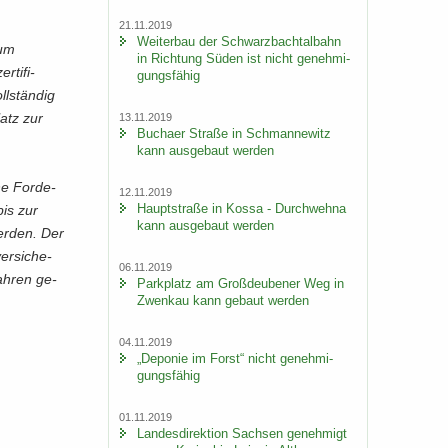
21.11.2019
Wei­ter­bau der Schwarz­bach­tal­bahn
zum
in Rich­tung Süden ist nicht ge­neh­mi­
ti­fi­
gungs­fä­hig
l­stän­dig
latz zur
13.11.2019
Bu­ch­a­er Stra­ße in Sch­man­ne­witz
kann aus­ge­baut wer­den
he For­de­
12.11.2019
Haupt­stra­ße in Kossa - Durch­weh­na
bis zur
kann aus­ge­baut wer­den
wer­den. Der
er­si­che­
06.11.2019
fah­ren ge­
Park­platz am Groß­deu­be­ner Weg in
Zwenkau kann ge­baut wer­den
04.11.2019
„De­po­nie im Forst“ nicht ge­neh­mi­
gungs­fä­hig
01.11.2019
Lan­des­di­rek­ti­on Sach­sen ge­neh­migt