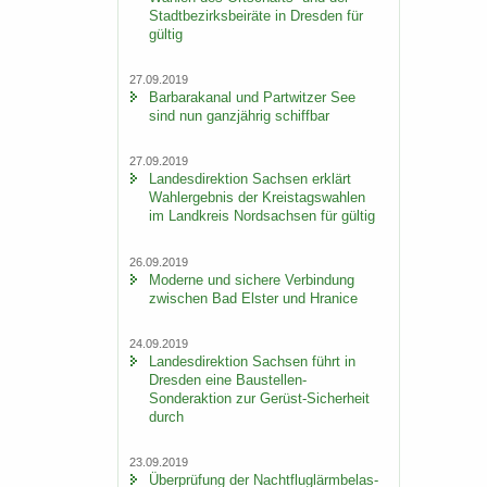
Stadt­be­zirks­bei­rä­te in Dres­den für
gül­tig
27.09.2019
Bar­ba­ra­ka­nal und Part­wit­zer See
sind nun ganz­jäh­rig schiff­bar
27.09.2019
Lan­des­di­rek­ti­on Sach­sen er­klärt
Wahl­er­geb­nis der Kreis­tags­wah­len
im Land­kreis Nord­sach­sen für gül­tig
26.09.2019
Mo­der­ne und si­che­re Ver­bin­dung
zwi­schen Bad Els­ter und Hra­nice
24.09.2019
Lan­des­di­rek­ti­on Sach­sen führt in
Dres­den eine Baustellen-​
Sonderaktion zur Gerüst-​Sicherheit
durch
23.09.2019
Über­prü­fung der Nacht­flug­lärm­be­las­