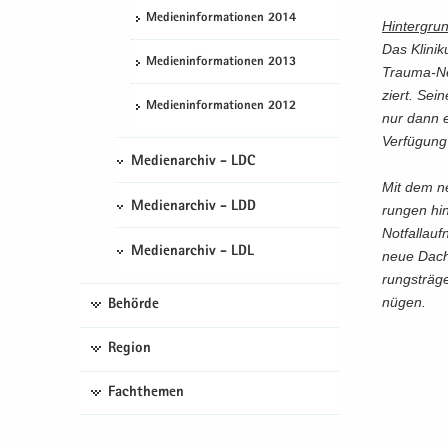
Me­di­en­in­for­ma­tio­nen 2014
Hin­ter­gru
Das Kli­ni­
Me­di­en­in­for­ma­tio­nen 2013
Trauma-​Ne
ziert. Sei­
Me­di­en­in­for­ma­tio­nen 2012
nur dann er
Ver­fü­gung
Medienarchiv - LDC
Mit dem ne
Medienarchiv - LDD
run­gen hin
Not­fal­l­a
Medienarchiv - LDL
neue Dach­l
rungs­trä­g
nü­gen.
Behörde
Region
Fachthemen