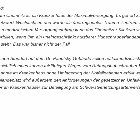
nd:
kum Chem­nitz ist ein Kran­ken­haus der Ma­xi­mal­ver­sor­gung. Es ge­hört 
tzwerk West­sach­sen und wurde als über­re­gio­na­les Trauma-​Zentrum zer­
nen me­di­zi­ni­schen Ver­sor­gungs­auf­trag kann das Chem­nit­zer Kli­ni­kum vol
­fül­len, wenn ihm ein un­ein­ge­schränkt nutz­ba­rer Hub­schrau­ber­lan­de­p
 steht. Das war bis­her nicht der Fall.
uen Stand­ort auf dem Dr.-​Panofsky-Gebäude sol­len not­fall­me­di­zi­ni­sc
­sicht­lich eines kur­zen fuß­läu­fi­gen Weges vom Ret­tungs­hub­schrau­ber 
uf­nah­me im Kran­ken­haus ohne Um­la­ge­rung der Not­fall­pa­ti­en­ten er­füllt 
an­de­platz wird au­ßer­dem den An­for­de­run­gen der ge­setz­li­chen Un­fall­v
er an Kran­ken­häu­ser zur Be­tei­li­gung am Schwerst­ver­let­zungs­ar­ten­ver­