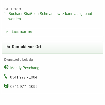
13.11.2019
Bu­ch­a­er Stra­ße in Sch­man­ne­witz kann aus­ge­baut
wer­den
Liste er­wei­tern ...
Ihr Kon­takt vor Ort
Dienst­stel­le Leip­zig
Mandy Peschang
0341 977 - 1004
0341 977 - 1099