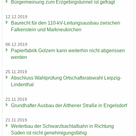
Bür­ger­mei­nung zum Erz­ge­birgs­tun­nel ist ge­fragt
12.12.2019
Bau­recht für den 110-​kV-Leitungsausbau zwi­schen
Fal­ken­stein und Mark­neu­kir­chen
06.12.2019
Pa­pier­fa­brik Golz­ern kann wei­ter­hin nicht ab­ge­ris­sen
wer­den
25.11.2019
Ab­schluss Wahl­prü­fung Ort­schafts­rats­wahl Leipzig-​
Lindenthal
21.11.2019
Grund­haf­ter Aus­bau der Alt­he­ner Stra­ße in En­gels­dorf
21.11.2019
Wei­ter­bau der Schwarz­bach­tal­bahn in Rich­tung
Süden ist nicht ge­neh­mi­gungs­fä­hig