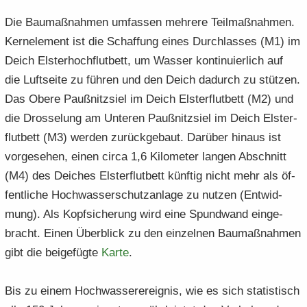
Die Bau­maß­nah­men um­fas­sen meh­re­re Teil­maß­nah­men.
Kern­ele­ment ist die Schaf­fung eines Durch­las­ses (M1) im
Deich Els­ter­hoch­flut­bett, um Was­ser kon­ti­nu­ier­lich auf
die Luft­sei­te zu füh­ren und den Deich da­durch zu stüt­zen.
Das Obere Pauß­nitz­siel im Deich Els­ter­flut­bett (M2) und
die Dros­se­lung am Un­te­ren Pauß­nitz­siel im Deich Els­ter­
flut­bett (M3) wer­den zu­rück­ge­baut. Dar­über hin­aus ist
vor­ge­se­hen, einen circa 1,6 Ki­lo­me­ter lan­gen Ab­schnitt
(M4) des Dei­ches Els­ter­flut­bett künf­tig nicht mehr als öf­
fent­li­che Hoch­was­ser­schutz­an­la­ge zu nut­zen (Ent­wid­
mung). Als Kopf­si­che­rung wird eine Spund­wand ein­ge­
bracht. Einen Über­blick zu den ein­zel­nen Bau­maß­nah­men
gibt die bei­gefüg­te
Karte
.
Bis zu einem Hoch­was­ser­er­eig­nis, wie es sich sta­tis­tisch