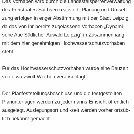
Das Vor­ha­ben wird durch die Lan­des­tal­sper­ren­ver­wal­tung
des Frei­staa­tes Sach­sen rea­li­siert. Pla­nung und Um­set­
zung er­fol­gen in enger Ab­stim­mung mit der Stadt Leip­zig,
da das von ihr be­reits zu­ge­las­se­ne Vor­ha­ben „Dy­na­mi­
sche Aue Süd­li­cher Au­wald Leip­zig“ in Zu­sam­men­hang
mit dem hier ge­neh­mig­ten Hoch­was­ser­schutz­vor­ha­ben
steht.
Für das Hoch­was­ser­schutz­vor­ha­ben wurde eine Bau­zeit
von etwa zwölf Wo­chen ver­an­schlagt.
Der Plan­fest­stel­lungs­be­schluss und die fest­ge­stell­ten
Plan­un­ter­la­gen wer­den zu je­der­manns Ein­sicht öf­fent­lich
aus­ge­legt. Aus­le­gungs­ort und -zeit wer­den vor­her orts­üb­
lich be­kannt ge­macht.