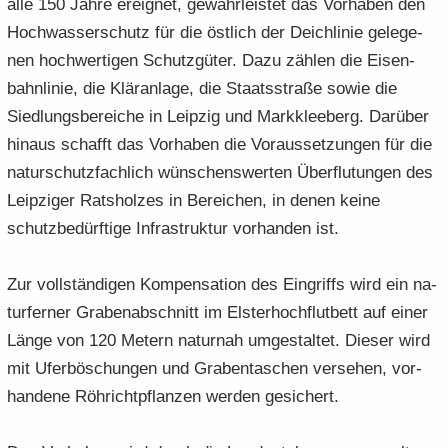
alle 150 Jahre er­eig­net, ge­währ­leis­tet das Vor­ha­ben den
Hoch­was­ser­schutz für die öst­lich der Deich­li­nie ge­le­ge­
nen hoch­wer­ti­gen Schutz­gü­ter. Dazu zäh­len die Ei­sen­
bahn­li­nie, die Klär­an­la­ge, die Staats­stra­ße sowie die
Sied­lungs­be­rei­che in Leip­zig und Mark­klee­berg. Dar­über
hin­aus schafft das Vor­ha­ben die Vor­aus­set­zun­gen für die
na­tur­schutz­fach­lich wün­schens­wer­ten Über­flu­tun­gen des
Leip­zi­ger Rats­hol­zes in Be­rei­chen, in denen keine
schutz­be­dürf­ti­ge In­fra­struk­tur vor­han­den ist.
Zur voll­stän­di­gen Kom­pen­sa­ti­on des Ein­griffs wird ein na­
tur­fer­ner Gra­ben­ab­schnitt im Els­ter­hoch­flut­bett auf einer
Länge von 120 Me­tern na­tur­nah um­ge­stal­tet. Die­ser wird
mit Ufer­bö­schun­gen und Gra­ben­ta­schen ver­se­hen, vor­
han­de­ne Röh­richt­pflan­zen wer­den ge­si­chert.