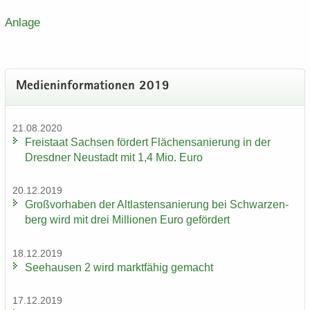
An­la­ge
Me­di­en­in­for­ma­tio­nen 2019
21.08.2020
Frei­staat Sach­sen för­dert Flä­chen­sa­nie­rung in der
Dresd­ner Neu­stadt mit 1,4 Mio. Euro
20.12.2019
Groß­vor­ha­ben der Alt­las­ten­sa­nie­rung bei Schwar­zen­
berg wird mit drei Mil­lio­nen Euro ge­för­dert
18.12.2019
See­hau­sen 2 wird markt­fä­hig ge­macht
17.12.2019