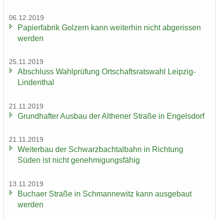
06.12.2019
Pa­pier­fa­brik Golz­ern kann wei­ter­hin nicht ab­ge­ris­sen
wer­den
25.11.2019
Ab­schluss Wahl­prü­fung Ort­schafts­rats­wahl Leipzig-​
Lindenthal
21.11.2019
Grund­haf­ter Aus­bau der Alt­he­ner Stra­ße in En­gels­dorf
21.11.2019
Wei­ter­bau der Schwarz­bach­tal­bahn in Rich­tung
Süden ist nicht ge­neh­mi­gungs­fä­hig
13.11.2019
Bu­ch­a­er Stra­ße in Sch­man­ne­witz kann aus­ge­baut
wer­den