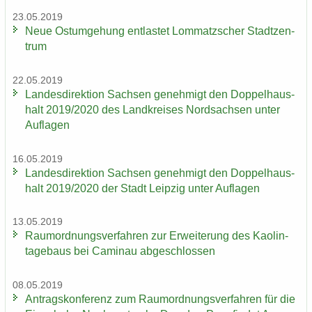
23.05.2019
Neue Ost­um­ge­hung ent­las­tet Lom­matz­scher Stadt­zen­
trum
22.05.2019
Lan­des­di­rek­ti­on Sach­sen ge­neh­migt den Dop­pel­haus­
halt 2019/2020 des Land­krei­ses Nord­sach­sen unter
Auf­la­gen
16.05.2019
Lan­des­di­rek­ti­on Sach­sen ge­neh­migt den Dop­pel­haus­
halt 2019/2020 der Stadt Leip­zig unter Auf­la­gen
13.05.2019
Raum­ord­nungs­ver­fah­ren zur Er­wei­te­rung des Kao­lin­
ta­ge­baus bei Ca­min­au ab­ge­schlos­sen
08.05.2019
An­trags­kon­fe­renz zum Raum­ord­nungs­ver­fah­ren für die