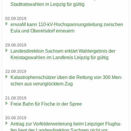
Stadt­rats­wah­len in Leip­zig für gül­tig
02.09.2019
en­viaM kann 110-​kV-Hochspannungsleitung zwi­schen
Eula und Ober­els­dorf er­neu­ern
29.08.2019
Lan­des­di­rek­ti­on Sach­sen er­klärt Wahl­er­geb­nis der
Kreis­tags­wah­len im Land­kreis Leip­zig für gül­tig
22.08.2019
Ka­ta­stro­phen­schüt­zer üben die Ret­tung von 300 Men­
schen aus ver­un­glück­tem Zug
21.08.2019
Freie Bahn für Fi­sche in der Spree
20.08.2019
An­trag zur Vor­fel­d­er­wei­te­rung beim Leip­zi­ger Flug­ha­
fen liegt der Lan­des­di­rek­ti­on Sach­sen nicht vor