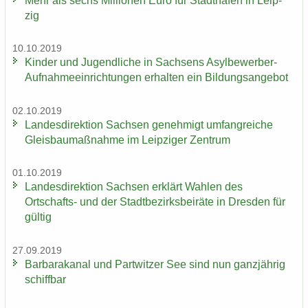
Mehr als sechs Mil­lio­nen Euro für Stadt­ha­fen in Leip­
zig
10.10.2019
Kin­der und Ju­gend­li­che in Sach­sens Asylbewerber-​
Aufnahmeeinrichtungen er­hal­ten ein Bil­dungs­an­ge­bot
02.10.2019
Lan­des­di­rek­ti­on Sach­sen ge­neh­migt um­fang­rei­che
Gleis­bau­maß­nah­me im Leip­zi­ger Zen­trum
01.10.2019
Lan­des­di­rek­ti­on Sach­sen er­klärt Wah­len des
Ortschafts-​ und der Stadt­be­zirks­bei­rä­te in Dres­den für
gül­tig
27.09.2019
Bar­ba­ra­ka­nal und Part­wit­zer See sind nun ganz­jäh­rig
schiff­bar