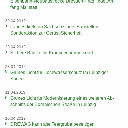
Eisenbahn-​Neubaustrecke Dresden-​Prag fin­det An­
fang Mai statt
30.04.2019
Lan­des­di­rek­ti­on Sach­sen star­tet Baustellen-​
Sonderaktion zur Gerüst-​Sicherheit
29.04.2019
Si­che­re Brü­cke für Krum­men­hen­ners­dorf
26.04.2019
Grü­nes Licht für Hoch­was­ser­schutz im Leip­zi­ger
Süden
11.04.2019
Grü­nes Licht für Mo­der­ni­sie­rung eines wei­te­ren Ab­
schnitts der Bor­na­i­schen Stra­ße in Leip­zig
10.04.2019
DRE­WAG kann alte Teergru­be be­sei­ti­gen