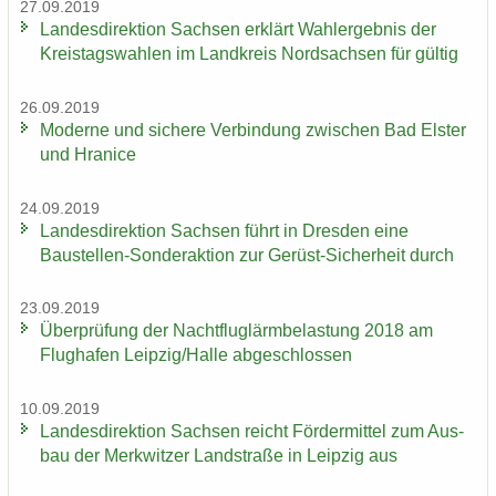
27.09.2019
Lan­des­di­rek­ti­on Sach­sen er­klärt Wahl­er­geb­nis der
Kreis­tags­wah­len im Land­kreis Nord­sach­sen für gül­tig
26.09.2019
Mo­der­ne und si­che­re Ver­bin­dung zwi­schen Bad Els­ter
und Hra­nice
24.09.2019
Lan­des­di­rek­ti­on Sach­sen führt in Dres­den eine
Baustellen-​Sonderaktion zur Gerüst-​Sicherheit durch
23.09.2019
Über­prü­fung der Nacht­flug­lärm­be­las­tung 2018 am
Flug­ha­fen Leip­zig/Halle ab­ge­schlos­sen
10.09.2019
Lan­des­di­rek­ti­on Sach­sen reicht För­der­mit­tel zum Aus­
bau der Merk­wit­zer Land­stra­ße in Leip­zig aus