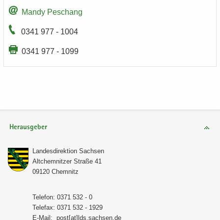
Mandy Peschang
0341 977 - 1004
0341 977 - 1099
Herausgeber
Lan­des­di­rek­ti­on Sach­sen
Alt­chem­nit­zer Stra­ße 41
09120 Chem­nitz
Te­le­fon: 0371 532 - 0
Te­le­fax: 0371 532 - 1929
E-​Mail:
post[at]lds.sach­sen.de