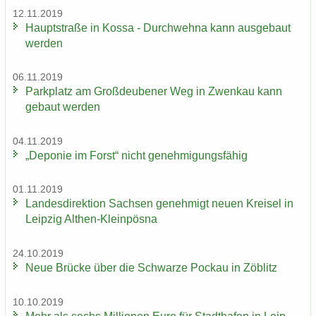
12.11.2019
Haupt­stra­ße in Kossa - Durch­weh­na kann aus­ge­baut
wer­den
06.11.2019
Park­platz am Groß­deu­be­ner Weg in Zwenkau kann
ge­baut wer­den
04.11.2019
„De­po­nie im Forst“ nicht ge­neh­mi­gungs­fä­hig
01.11.2019
Lan­des­di­rek­ti­on Sach­sen ge­neh­migt neuen Krei­sel in
Leip­zig Althen-​Kleinpösna
24.10.2019
Neue Brü­cke über die Schwar­ze Po­ckau in Zö­blitz
10.10.2019