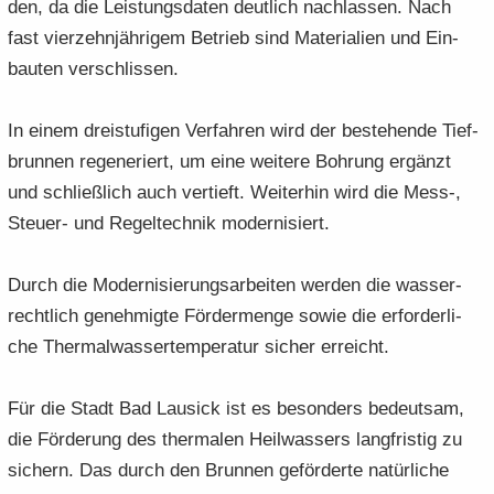
den, da die Leis­tungs­da­ten deut­lich nach­las­sen. Nach
fast vier­zehn­jäh­ri­gem Be­trieb sind Ma­te­ria­li­en und Ein­
bau­ten ver­schlis­sen.
In einem drei­stu­fi­gen Ver­fah­ren wird der be­stehen­de Tief­
brun­nen re­ge­ne­riert, um eine wei­te­re Boh­rung er­gänzt
und schließ­lich auch ver­tieft. Wei­ter­hin wird die Mess-,
Steuer-​ und Re­gel­tech­nik mo­der­ni­siert.
Durch die Mo­der­ni­sie­rungs­ar­bei­ten wer­den die was­ser­
recht­lich ge­neh­mig­te För­der­men­ge sowie die er­for­der­li­
che Ther­mal­was­ser­tem­pe­ra­tur si­cher er­reicht.
Für die Stadt Bad Lau­sick ist es be­son­ders be­deut­sam,
die För­de­rung des ther­ma­len Heil­was­sers lang­fris­tig zu
si­chern. Das durch den Brun­nen ge­för­der­te na­tür­li­che