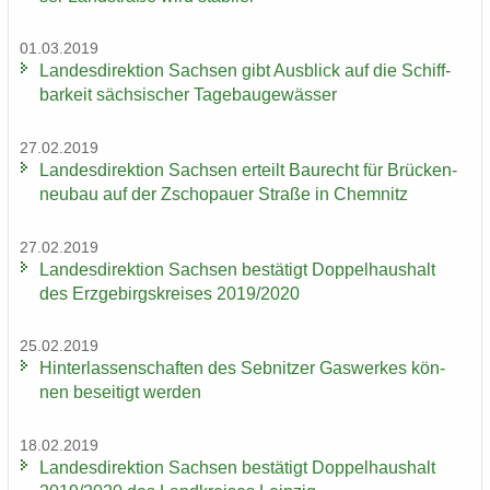
01.03.2019
Lan­des­di­rek­ti­on Sach­sen gibt Aus­blick auf die Schiff­
bar­keit säch­si­scher Ta­ge­bau­ge­wäs­ser
27.02.2019
Lan­des­di­rek­ti­on Sach­sen er­teilt Bau­recht für Brü­cken­
neu­bau auf der Zscho­pau­er Stra­ße in Chem­nitz
27.02.2019
Lan­des­di­rek­ti­on Sach­sen be­stä­tigt Dop­pel­haus­halt
des Erz­ge­birgs­krei­ses 2019/2020
25.02.2019
Hin­ter­las­sen­schaf­ten des Seb­nit­zer Gas­wer­kes kön­
nen be­sei­tigt wer­den
18.02.2019
Lan­des­di­rek­ti­on Sach­sen be­stä­tigt Dop­pel­haus­halt