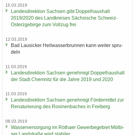
15.03.2019
Lan­des­di­rek­ti­on Sach­sen gibt Dop­pel­haus­halt
2019/2020 des Land­krei­ses Säch­si­sche Schweiz-​
Osterzgebirge zum Voll­zug frei
12.03.2019
Bad Lau­si­cker Heil­was­ser­brun­nen kann wei­ter spru­
deln
11.03.2019
Lan­des­di­rek­ti­on Sach­sen ge­neh­migt Dop­pel­haus­halt
der Stadt Chem­nitz für die Jahre 2019 und 2020
11.03.2019
Lan­des­di­rek­ti­on Sach­sen ge­neh­migt För­der­mit­tel zur
Re­na­tu­rie­rung des Ro­si­nen­ba­ches in Frei­berg
08.03.2019
Was­ser­ver­sor­gung im Rö­tha­er Ge­wer­be­ge­biet Möl­bi­
ser Land­stra­ße wird sta­bi­ler