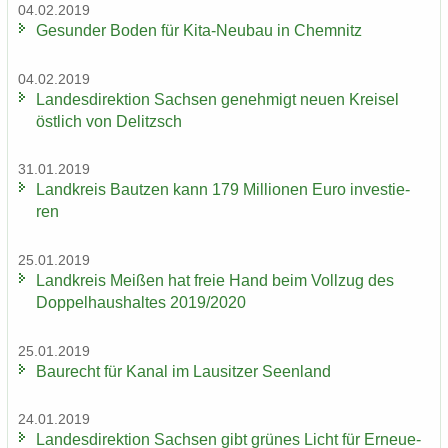
04.02.2019
Ge­sun­der Boden für Kita-​Neubau in Chem­nitz
04.02.2019
Lan­des­di­rek­ti­on Sach­sen ge­neh­migt neuen Krei­sel
öst­lich von De­litzsch
31.01.2019
Land­kreis Baut­zen kann 179 Mil­lio­nen Euro in­ves­tie­
ren
25.01.2019
Land­kreis Mei­ßen hat freie Hand beim Voll­zug des
Dop­pel­haus­hal­tes 2019/2020
25.01.2019
Bau­recht für Kanal im Lau­sit­zer Se­en­land
24.01.2019
Lan­des­di­rek­ti­on Sach­sen gibt grü­nes Licht für Er­neue­