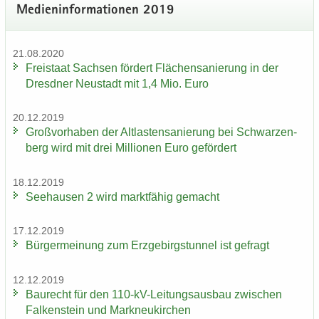
Me­di­en­in­for­ma­tio­nen 2019
21.08.2020
Frei­staat Sach­sen för­dert Flä­chen­sa­nie­rung in der
Dresd­ner Neu­stadt mit 1,4 Mio. Euro
20.12.2019
Groß­vor­ha­ben der Alt­las­ten­sa­nie­rung bei Schwar­zen­
berg wird mit drei Mil­lio­nen Euro ge­för­dert
18.12.2019
See­hau­sen 2 wird markt­fä­hig ge­macht
17.12.2019
Bür­ger­mei­nung zum Erz­ge­birgs­tun­nel ist ge­fragt
12.12.2019
Bau­recht für den 110-​kV-Leitungsausbau zwi­schen
Fal­ken­stein und Mark­neu­kir­chen