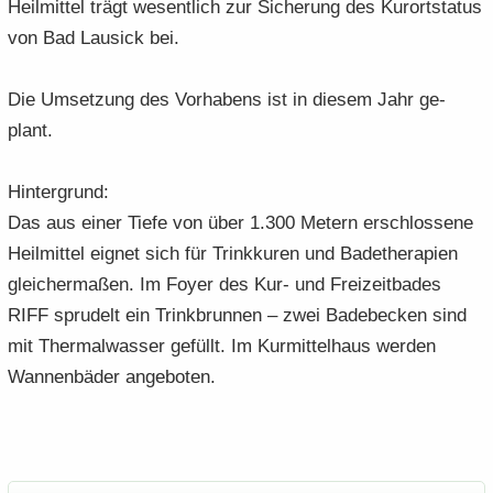
Heil­mit­tel trägt we­sent­lich zur Si­che­rung des Kur­ort­sta­tus
von Bad Lau­sick bei.
Die Um­set­zung des Vor­ha­bens ist in die­sem Jahr ge­
plant.
Hin­ter­grund:
Das aus einer Tiefe von über 1.300 Me­tern er­schlos­se­ne
Heil­mit­tel eig­net sich für Trink­ku­ren und Ba­de­the­ra­pien
glei­cher­ma­ßen. Im Foyer des Kur- und Frei­zeit­ba­des
RIFF spru­delt ein Trink­brun­nen – zwei Ba­de­be­cken sind
mit Ther­mal­was­ser ge­füllt. Im Kur­mit­tel­haus wer­den
Wan­nen­bä­der an­ge­bo­ten.