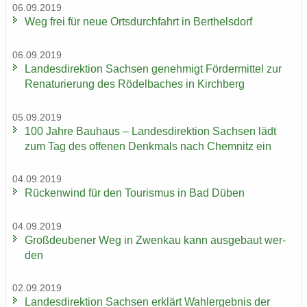
06.09.2019
Weg frei für neue Orts­durch­fahrt in Bert­hels­dorf
06.09.2019
Lan­des­di­rek­ti­on Sach­sen ge­neh­migt För­der­mit­tel zur
Re­na­tu­rie­rung des Rö­del­ba­ches in Kirch­berg
05.09.2019
100 Jahre Bau­haus – Lan­des­di­rek­ti­on Sach­sen lädt
zum Tag des of­fe­nen Denk­mals nach Chem­nitz ein
04.09.2019
Rü­cken­wind für den Tou­ris­mus in Bad Düben
04.09.2019
Groß­deu­be­ner Weg in Zwenkau kann aus­ge­baut wer­
den
02.09.2019
Lan­des­di­rek­ti­on Sach­sen er­klärt Wahl­er­geb­nis der