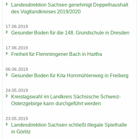
Lan­des­di­rek­ti­on Sach­sen ge­neh­migt Dop­pel­haus­halt
des Vogt­land­krei­ses 2019/2020
17.06.2019
Ge­sun­der Boden für die 148. Grund­schu­le in Dres­den
17.06.2019
Frei­heit für Flem­min­ge­ner Bach in Har­tha
06.06.2019
Ge­sun­der Boden für Kita Horn­müh­len­weg in Frei­berg
24.05.2019
Kreis­tags­wahl im Land­kreis Säch­si­sche Schweiz-​
Osterzgebirge kann durch­ge­führt wer­den
23.05.2019
Lan­des­di­rek­ti­on Sach­sen schließt il­le­ga­le Spiel­hal­le
in Gör­litz