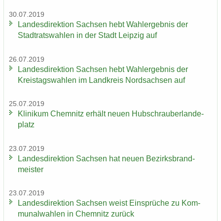
30.07.2019
Lan­des­di­rek­ti­on Sach­sen hebt Wahl­er­geb­nis der
Stadt­rats­wah­len in der Stadt Leip­zig auf
26.07.2019
Lan­des­di­rek­ti­on Sach­sen hebt Wahl­er­geb­nis der
Kreis­tags­wah­len im Land­kreis Nord­sach­sen auf
25.07.2019
Kli­ni­kum Chem­nitz er­hält neuen Hub­schrau­ber­lan­de­
platz
23.07.2019
Lan­des­di­rek­ti­on Sach­sen hat neuen Be­zirks­brand­
meis­ter
23.07.2019
Lan­des­di­rek­ti­on Sach­sen weist Ein­sprü­che zu Kom­
mu­nal­wah­len in Chem­nitz zu­rück