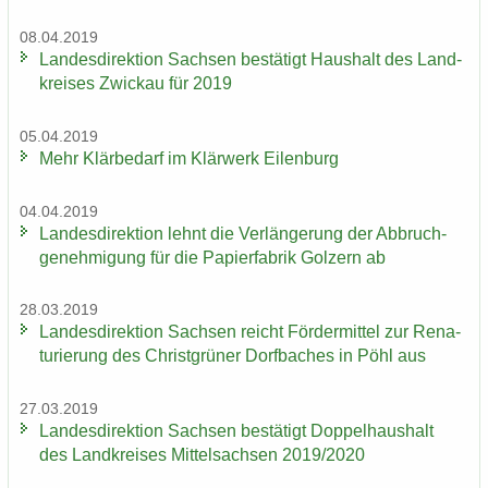
08.04.2019
Lan­des­di­rek­ti­on Sach­sen be­stä­tigt Haus­halt des Land­
krei­ses Zwi­ckau für 2019
05.04.2019
Mehr Klär­be­darf im Klär­werk Ei­len­burg
04.04.2019
Lan­des­di­rek­ti­on lehnt die Ver­län­ge­rung der Ab­bruch­
ge­neh­mi­gung für die Pa­pier­fa­brik Golz­ern ab
28.03.2019
Lan­des­di­rek­ti­on Sach­sen reicht För­der­mit­tel zur Re­na­
tu­rie­rung des Christ­grü­ner Dorf­ba­ches in Pöhl aus
27.03.2019
Lan­des­di­rek­ti­on Sach­sen be­stä­tigt Dop­pel­haus­halt
des Land­krei­ses Mit­tel­sach­sen 2019/2020