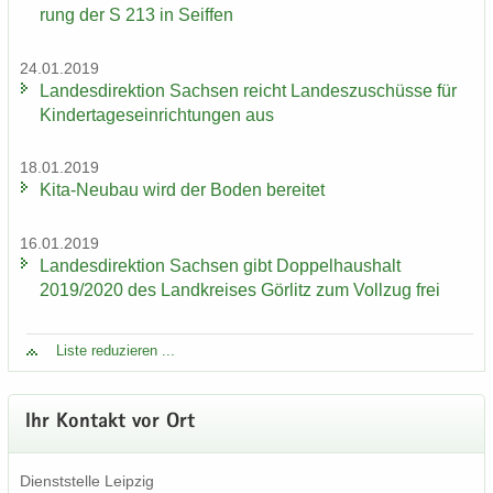
rung der S 213 in Seif­fen
24.01.2019
Lan­des­di­rek­ti­on Sach­sen reicht Lan­des­zu­schüs­se für
Kin­der­ta­ges­ein­rich­tun­gen aus
18.01.2019
Kita-​Neubau wird der Boden be­rei­tet
16.01.2019
Lan­des­di­rek­ti­on Sach­sen gibt Dop­pel­haus­halt
2019/2020 des Land­krei­ses Gör­litz zum Voll­zug frei
Liste re­du­zie­ren ...
Ihr Kon­takt vor Ort
Dienst­stel­le Leip­zig