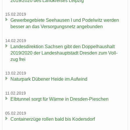
2019/2020 des Land­krei­ses Leip­zig
15.02.2019
Ge­wer­be­ge­bie­te See­hau­sen I und Po­del­witz wer­den
bes­ser an das Ver­sor­gungs­netz an­ge­bun­den
14.02.2019
Lan­des­di­rek­ti­on Sach­sen gibt den Dop­pel­haus­halt
2019/2020 der Lan­des­haupt­stadt Dres­den zum Voll­
zug frei
13.02.2019
Na­tur­park Dü­be­ner Heide im Auf­wind
11.02.2019
Elb­tun­nel sorgt für Wärme in Dresden-​Pieschen
05.02.2019
Con­tai­ner­zü­ge rol­len bald bis Ko­ders­dorf