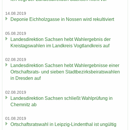
14.08.2019
De­po­nie Eich­holz­gas­se in Nos­sen wird re­kul­ti­viert
05.08.2019
Lan­des­di­rek­ti­on Sach­sen hebt Wahl­er­geb­nis der
Kreis­tags­wah­len im Land­kreis Vogt­land­kreis auf
02.08.2019
Lan­des­di­rek­ti­on Sach­sen hebt Wahl­er­geb­nis­se einer
Ortschaftsrats-​ und sie­ben Stadt­be­zirks­bei­rats­wah­len
in Dres­den auf
02.08.2019
Lan­des­di­rek­ti­on Sach­sen schließt Wahl­prü­fung in
Chem­nitz ab
01.08.2019
Ort­schafts­rats­wahl in Leipzig-​Lindenthal ist un­gül­tig