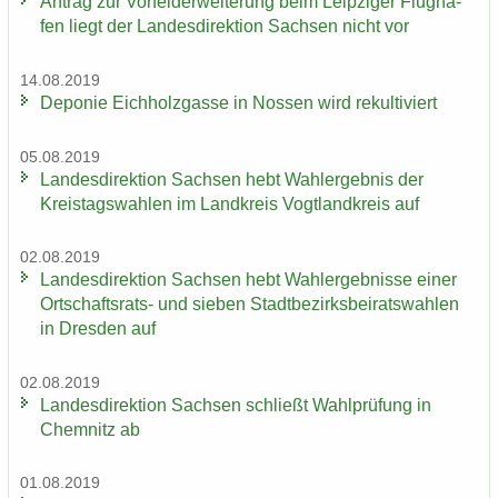
An­trag zur Vor­fel­d­er­wei­te­rung beim Leip­zi­ger Flug­ha­
fen liegt der Lan­des­di­rek­ti­on Sach­sen nicht vor
14.08.2019
De­po­nie Eich­holz­gas­se in Nos­sen wird re­kul­ti­viert
05.08.2019
Lan­des­di­rek­ti­on Sach­sen hebt Wahl­er­geb­nis der
Kreis­tags­wah­len im Land­kreis Vogt­land­kreis auf
02.08.2019
Lan­des­di­rek­ti­on Sach­sen hebt Wahl­er­geb­nis­se einer
Ortschaftsrats-​ und sie­ben Stadt­be­zirks­bei­rats­wah­len
in Dres­den auf
02.08.2019
Lan­des­di­rek­ti­on Sach­sen schließt Wahl­prü­fung in
Chem­nitz ab
01.08.2019