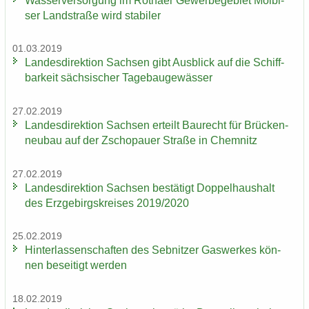
Was­ser­ver­sor­gung im Rö­tha­er Ge­wer­be­ge­biet Möl­bi­
ser Land­stra­ße wird sta­bi­ler
01.03.2019
Lan­des­di­rek­ti­on Sach­sen gibt Aus­blick auf die Schiff­
bar­keit säch­si­scher Ta­ge­bau­ge­wäs­ser
27.02.2019
Lan­des­di­rek­ti­on Sach­sen er­teilt Bau­recht für Brü­cken­
neu­bau auf der Zscho­pau­er Stra­ße in Chem­nitz
27.02.2019
Lan­des­di­rek­ti­on Sach­sen be­stä­tigt Dop­pel­haus­halt
des Erz­ge­birgs­krei­ses 2019/2020
25.02.2019
Hin­ter­las­sen­schaf­ten des Seb­nit­zer Gas­wer­kes kön­
nen be­sei­tigt wer­den
18.02.2019