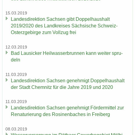
15.03.2019
Lan­des­di­rek­ti­on Sach­sen gibt Dop­pel­haus­halt
2019/2020 des Land­krei­ses Säch­si­sche Schweiz-​
Osterzgebirge zum Voll­zug frei
12.03.2019
Bad Lau­si­cker Heil­was­ser­brun­nen kann wei­ter spru­
deln
11.03.2019
Lan­des­di­rek­ti­on Sach­sen ge­neh­migt Dop­pel­haus­halt
der Stadt Chem­nitz für die Jahre 2019 und 2020
11.03.2019
Lan­des­di­rek­ti­on Sach­sen ge­neh­migt För­der­mit­tel zur
Re­na­tu­rie­rung des Ro­si­nen­ba­ches in Frei­berg
08.03.2019