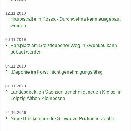
12.11.2019
Haupt­stra­ße in Kossa - Durch­weh­na kann aus­ge­baut
wer­den
06.11.2019
Park­platz am Groß­deu­be­ner Weg in Zwenkau kann
ge­baut wer­den
04.11.2019
„De­po­nie im Forst“ nicht ge­neh­mi­gungs­fä­hig
01.11.2019
Lan­des­di­rek­ti­on Sach­sen ge­neh­migt neuen Krei­sel in
Leip­zig Althen-​Kleinpösna
24.10.2019
Neue Brü­cke über die Schwar­ze Po­ckau in Zö­blitz