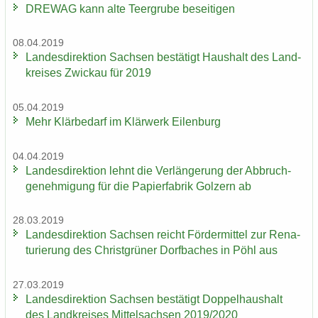
DRE­WAG kann alte Teergru­be be­sei­ti­gen
08.04.2019
Lan­des­di­rek­ti­on Sach­sen be­stä­tigt Haus­halt des Land­
krei­ses Zwi­ckau für 2019
05.04.2019
Mehr Klär­be­darf im Klär­werk Ei­len­burg
04.04.2019
Lan­des­di­rek­ti­on lehnt die Ver­län­ge­rung der Ab­bruch­
ge­neh­mi­gung für die Pa­pier­fa­brik Golz­ern ab
28.03.2019
Lan­des­di­rek­ti­on Sach­sen reicht För­der­mit­tel zur Re­na­
tu­rie­rung des Christ­grü­ner Dorf­ba­ches in Pöhl aus
27.03.2019
Lan­des­di­rek­ti­on Sach­sen be­stä­tigt Dop­pel­haus­halt
des Land­krei­ses Mit­tel­sach­sen 2019/2020