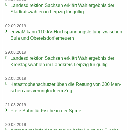
Lan­des­di­rek­ti­on Sach­sen er­klärt Wahl­er­geb­nis der
Stadt­rats­wah­len in Leip­zig für gül­tig
02.09.2019
en­viaM kann 110-​kV-Hochspannungsleitung zwi­schen
Eula und Ober­els­dorf er­neu­ern
29.08.2019
Lan­des­di­rek­ti­on Sach­sen er­klärt Wahl­er­geb­nis der
Kreis­tags­wah­len im Land­kreis Leip­zig für gül­tig
22.08.2019
Ka­ta­stro­phen­schüt­zer üben die Ret­tung von 300 Men­
schen aus ver­un­glück­tem Zug
21.08.2019
Freie Bahn für Fi­sche in der Spree
20.08.2019