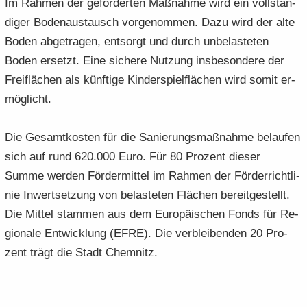
Im Rah­men der ge­för­der­ten Maß­nah­me wird ein voll­stän­
di­ger Bo­den­aus­tausch vor­ge­nom­men. Dazu wird der alte
Boden ab­ge­tra­gen, ent­sorgt und durch un­be­las­te­ten
Boden er­setzt. Eine si­che­re Nut­zung ins­be­son­de­re der
Frei­flä­chen als künf­ti­ge Kin­der­spiel­flä­chen wird somit er­
mög­licht.
Die Ge­samt­kos­ten für die Sa­nie­rungs­maß­nah­me be­lau­fen
sich auf rund 620.000 Euro. Für 80 Pro­zent die­ser
Summe wer­den För­der­mit­tel im Rah­men der För­der­richt­li­
nie In­wert­set­zung von be­las­te­ten Flä­chen be­reit­ge­stellt.
Die Mit­tel stam­men aus dem Eu­ro­päi­schen Fonds für Re­
gio­na­le Ent­wick­lung (EFRE). Die ver­blei­ben­den 20 Pro­
zent trägt die Stadt Chem­nitz.