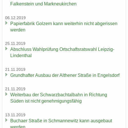
Fal­ken­stein und Mark­neu­kir­chen
06.12.2019
Pa­pier­fa­brik Golz­ern kann wei­ter­hin nicht ab­ge­ris­sen
wer­den
25.11.2019
Ab­schluss Wahl­prü­fung Ort­schafts­rats­wahl Leipzig-​
Lindenthal
21.11.2019
Grund­haf­ter Aus­bau der Alt­he­ner Stra­ße in En­gels­dorf
21.11.2019
Wei­ter­bau der Schwarz­bach­tal­bahn in Rich­tung
Süden ist nicht ge­neh­mi­gungs­fä­hig
13.11.2019
Bu­ch­a­er Stra­ße in Sch­man­ne­witz kann aus­ge­baut
wer­den