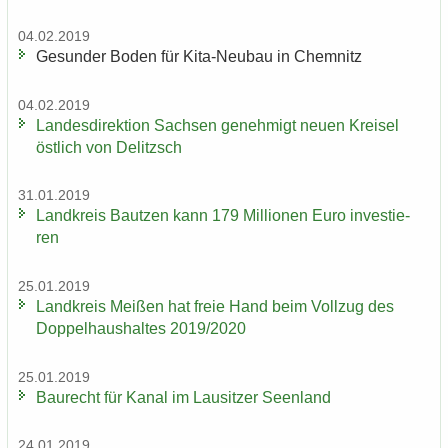
04.02.2019
Ge­sun­der Boden für Kita-​Neubau in Chem­nitz
04.02.2019
Lan­des­di­rek­ti­on Sach­sen ge­neh­migt neuen Krei­sel
öst­lich von De­litzsch
31.01.2019
Land­kreis Baut­zen kann 179 Mil­lio­nen Euro in­ves­tie­
ren
25.01.2019
Land­kreis Mei­ßen hat freie Hand beim Voll­zug des
Dop­pel­haus­hal­tes 2019/2020
25.01.2019
Bau­recht für Kanal im Lau­sit­zer Se­en­land
24.01.2019