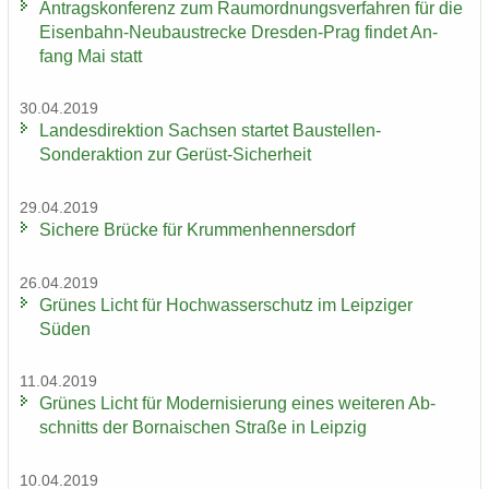
An­trags­kon­fe­renz zum Raum­ord­nungs­ver­fah­ren für die
Eisenbahn-​Neubaustrecke Dresden-​Prag fin­det An­
fang Mai statt
30.04.2019
Lan­des­di­rek­ti­on Sach­sen star­tet Baustellen-​
Sonderaktion zur Gerüst-​Sicherheit
29.04.2019
Si­che­re Brü­cke für Krum­men­hen­ners­dorf
26.04.2019
Grü­nes Licht für Hoch­was­ser­schutz im Leip­zi­ger
Süden
11.04.2019
Grü­nes Licht für Mo­der­ni­sie­rung eines wei­te­ren Ab­
schnitts der Bor­na­i­schen Stra­ße in Leip­zig
10.04.2019