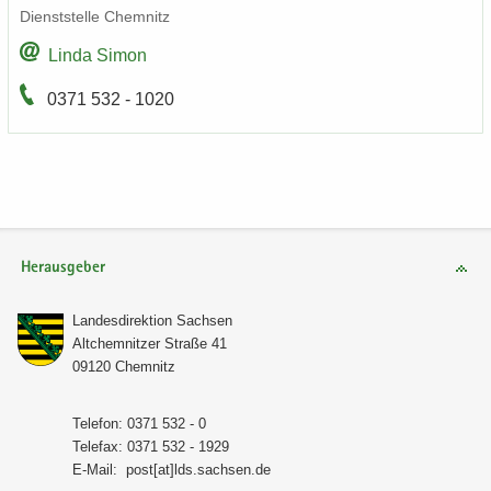
Dienst­stel­le Chem­nitz
Linda Simon
0371 532 - 1020
Herausgeber
Lan­des­di­rek­ti­on Sach­sen
Alt­chem­nit­zer Stra­ße 41
09120 Chem­nitz
Te­le­fon: 0371 532 - 0
Te­le­fax: 0371 532 - 1929
E-​Mail:
post[at]lds.sach­sen.de