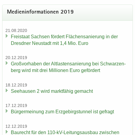
Me­di­en­in­for­ma­tio­nen 2019
21.08.2020
Frei­staat Sach­sen för­dert Flä­chen­sa­nie­rung in der
Dresd­ner Neu­stadt mit 1,4 Mio. Euro
20.12.2019
Groß­vor­ha­ben der Alt­las­ten­sa­nie­rung bei Schwar­zen­
berg wird mit drei Mil­lio­nen Euro ge­för­dert
18.12.2019
See­hau­sen 2 wird markt­fä­hig ge­macht
17.12.2019
Bür­ger­mei­nung zum Erz­ge­birgs­tun­nel ist ge­fragt
12.12.2019
Bau­recht für den 110-​kV-Leitungsausbau zwi­schen