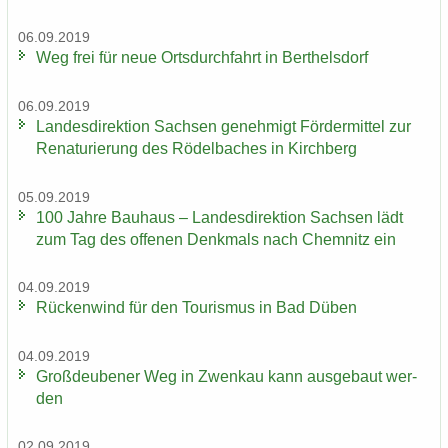
06.09.2019
Weg frei für neue Orts­durch­fahrt in Bert­hels­dorf
06.09.2019
Lan­des­di­rek­ti­on Sach­sen ge­neh­migt För­der­mit­tel zur
Re­na­tu­rie­rung des Rö­del­ba­ches in Kirch­berg
05.09.2019
100 Jahre Bau­haus – Lan­des­di­rek­ti­on Sach­sen lädt
zum Tag des of­fe­nen Denk­mals nach Chem­nitz ein
04.09.2019
Rü­cken­wind für den Tou­ris­mus in Bad Düben
04.09.2019
Groß­deu­be­ner Weg in Zwenkau kann aus­ge­baut wer­
den
02.09.2019