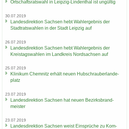
Ort­schafts­rats­wahl in Leipzig-​Lindenthal ist un­gül­tig
30.07.2019
Lan­des­di­rek­ti­on Sach­sen hebt Wahl­er­geb­nis der
Stadt­rats­wah­len in der Stadt Leip­zig auf
26.07.2019
Lan­des­di­rek­ti­on Sach­sen hebt Wahl­er­geb­nis der
Kreis­tags­wah­len im Land­kreis Nord­sach­sen auf
25.07.2019
Kli­ni­kum Chem­nitz er­hält neuen Hub­schrau­ber­lan­de­
platz
23.07.2019
Lan­des­di­rek­ti­on Sach­sen hat neuen Be­zirks­brand­
meis­ter
23.07.2019
Lan­des­di­rek­ti­on Sach­sen weist Ein­sprü­che zu Kom­