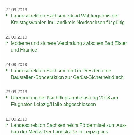
27.09.2019
Lan­des­di­rek­ti­on Sach­sen er­klärt Wahl­er­geb­nis der
Kreis­tags­wah­len im Land­kreis Nord­sach­sen für gül­tig
26.09.2019
Mo­der­ne und si­che­re Ver­bin­dung zwi­schen Bad Els­ter
und Hra­nice
24.09.2019
Lan­des­di­rek­ti­on Sach­sen führt in Dres­den eine
Baustellen-​Sonderaktion zur Gerüst-​Sicherheit durch
23.09.2019
Über­prü­fung der Nacht­flug­lärm­be­las­tung 2018 am
Flug­ha­fen Leip­zig/Halle ab­ge­schlos­sen
10.09.2019
Lan­des­di­rek­ti­on Sach­sen reicht För­der­mit­tel zum Aus­
bau der Merk­wit­zer Land­stra­ße in Leip­zig aus