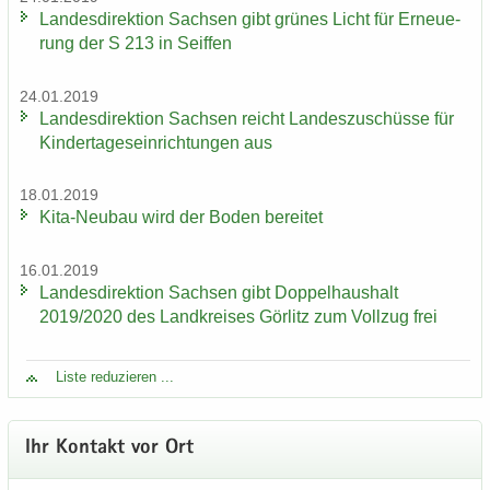
Lan­des­di­rek­ti­on Sach­sen gibt grü­nes Licht für Er­neue­
rung der S 213 in Seif­fen
24.01.2019
Lan­des­di­rek­ti­on Sach­sen reicht Lan­des­zu­schüs­se für
Kin­der­ta­ges­ein­rich­tun­gen aus
18.01.2019
Kita-​Neubau wird der Boden be­rei­tet
16.01.2019
Lan­des­di­rek­ti­on Sach­sen gibt Dop­pel­haus­halt
2019/2020 des Land­krei­ses Gör­litz zum Voll­zug frei
Liste re­du­zie­ren ...
Ihr Kon­takt vor Ort