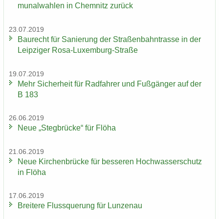
mu­nal­wah­len in Chem­nitz zu­rück
23.07.2019
Bau­recht für Sa­nie­rung der Stra­ßen­bahn­tras­se in der
Leip­zi­ger Rosa-​Luxemburg-Straße
19.07.2019
Mehr Si­cher­heit für Rad­fah­rer und Fuß­gän­ger auf der
B 183
26.06.2019
Neue „Steg­brü­cke“ für Flöha
21.06.2019
Neue Kir­chen­brü­cke für bes­se­ren Hoch­was­ser­schutz
in Flöha
17.06.2019
Brei­te­re Fluss­que­rung für Lun­zen­au