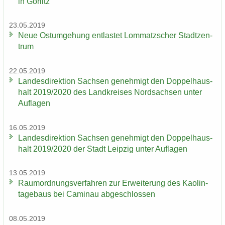
in Gör­litz
23.05.2019
Neue Ost­um­ge­hung ent­las­tet Lom­matz­scher Stadt­zen­
trum
22.05.2019
Lan­des­di­rek­ti­on Sach­sen ge­neh­migt den Dop­pel­haus­
halt 2019/2020 des Land­krei­ses Nord­sach­sen unter
Auf­la­gen
16.05.2019
Lan­des­di­rek­ti­on Sach­sen ge­neh­migt den Dop­pel­haus­
halt 2019/2020 der Stadt Leip­zig unter Auf­la­gen
13.05.2019
Raum­ord­nungs­ver­fah­ren zur Er­wei­te­rung des Kao­lin­
ta­ge­baus bei Ca­min­au ab­ge­schlos­sen
08.05.2019