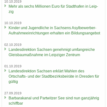
10.10.2019
Mehr als sechs Mil­lio­nen Euro für Stadt­ha­fen in Leip­
zig
10.10.2019
Kin­der und Ju­gend­li­che in Sach­sens Asylbewerber-​
Aufnahmeeinrichtungen er­hal­ten ein Bil­dungs­an­ge­bot
02.10.2019
Lan­des­di­rek­ti­on Sach­sen ge­neh­migt um­fang­rei­che
Gleis­bau­maß­nah­me im Leip­zi­ger Zen­trum
01.10.2019
Lan­des­di­rek­ti­on Sach­sen er­klärt Wah­len des
Ortschafts-​ und der Stadt­be­zirks­bei­rä­te in Dres­den für
gül­tig
27.09.2019
Bar­ba­ra­ka­nal und Part­wit­zer See sind nun ganz­jäh­rig
schiff­bar