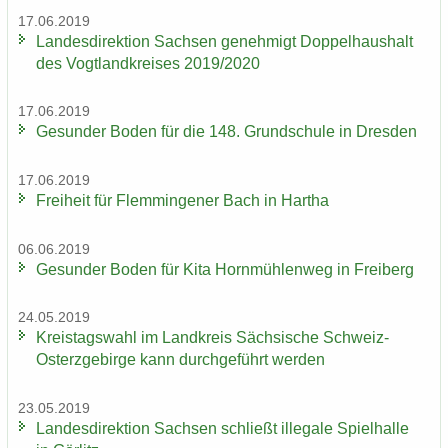
17.06.2019
Lan­des­di­rek­ti­on Sach­sen ge­neh­migt Dop­pel­haus­halt
des Vogt­land­krei­ses 2019/2020
17.06.2019
Ge­sun­der Boden für die 148. Grund­schu­le in Dres­den
17.06.2019
Frei­heit für Flem­min­ge­ner Bach in Har­tha
06.06.2019
Ge­sun­der Boden für Kita Horn­müh­len­weg in Frei­berg
24.05.2019
Kreis­tags­wahl im Land­kreis Säch­si­sche Schweiz-​
Osterzgebirge kann durch­ge­führt wer­den
23.05.2019
Lan­des­di­rek­ti­on Sach­sen schließt il­le­ga­le Spiel­hal­le