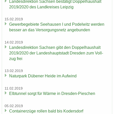
Lan­des­di­rek­ti­on Sach­sen be­stä­tigt Dop­pel­haus­halt
2019/2020 des Land­krei­ses Leip­zig
15.02.2019
Ge­wer­be­ge­bie­te See­hau­sen I und Po­del­witz wer­den
bes­ser an das Ver­sor­gungs­netz an­ge­bun­den
14.02.2019
Lan­des­di­rek­ti­on Sach­sen gibt den Dop­pel­haus­halt
2019/2020 der Lan­des­haupt­stadt Dres­den zum Voll­
zug frei
13.02.2019
Na­tur­park Dü­be­ner Heide im Auf­wind
11.02.2019
Elb­tun­nel sorgt für Wärme in Dresden-​Pieschen
05.02.2019
Con­tai­ner­zü­ge rol­len bald bis Ko­ders­dorf