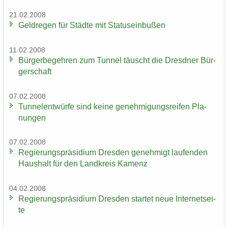
21.02.2008
Geld­re­gen für Städ­te mit Sta­tus­ein­bu­ßen
11.02.2008
Bür­ger­be­geh­ren zum Tun­nel täuscht die Dresd­ner Bür­
ger­schaft
07.02.2008
Tun­nel­ent­wür­fe sind keine ge­neh­mi­gungs­rei­fen Pla­
nun­gen
07.02.2008
Re­gie­rungs­prä­si­di­um Dres­den ge­neh­migt lau­fen­den
Haus­halt für den Land­kreis Ka­menz
04.02.2008
Re­gie­rungs­prä­si­di­um Dres­den star­tet neue In­ter­net­sei­
te