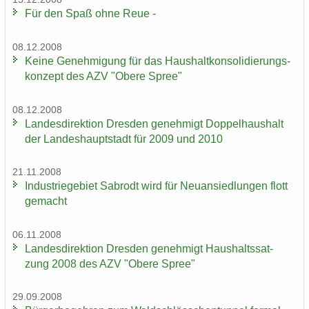
Für den Spaß ohne Reue -
08.12.2008
Keine Ge­neh­mi­gung für das Haus­halt­kon­so­li­die­rungs­
kon­zept des AZV "Obere Spree"
08.12.2008
Lan­des­di­rek­ti­on Dres­den ge­neh­migt Dop­pel­haus­halt
der Lan­des­haupt­stadt für 2009 und 2010
21.11.2008
In­dus­trie­ge­biet Sa­b­rodt wird für Neu­an­sied­lun­gen flott
ge­macht
06.11.2008
Lan­des­di­rek­ti­on Dres­den ge­neh­migt Haus­halts­sat­
zung 2008 des AZV "Obere Spree"
29.09.2008