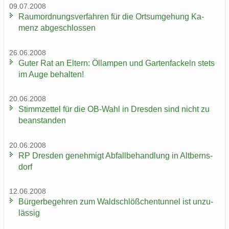
09.07.2008
Raum­ord­nungs­ver­fah­ren für die Orts­um­ge­hung Ka­
menz ab­ge­schlos­sen
26.06.2008
Guter Rat an El­tern: Öl­lam­pen und Gar­ten­fa­ckeln stets
im Auge be­hal­ten!
20.06.2008
Stimm­zet­tel für die OB-​Wahl in Dres­den sind nicht zu
be­an­stan­den
20.06.2008
RP Dres­den ge­neh­migt Ab­fall­be­hand­lung in Alt­berns­
dorf
12.06.2008
Bür­ger­be­geh­ren zum Wald­schlöß­chen­tun­nel ist un­zu­
läs­sig