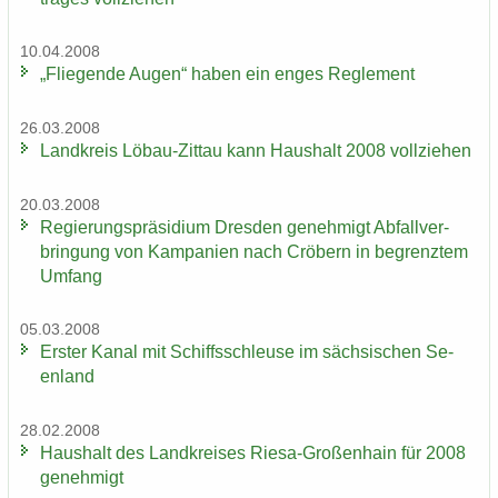
10.04.2008
„Flie­gen­de Augen“ haben ein enges Re­gle­ment
26.03.2008
Land­kreis Löbau-​Zittau kann Haus­halt 2008 voll­zie­hen
20.03.2008
Re­gie­rungs­prä­si­di­um Dres­den ge­neh­migt Ab­fall­ver­
brin­gung von Kam­pa­ni­en nach Crö­bern in be­grenz­tem
Um­fang
05.03.2008
Ers­ter Kanal mit Schiffs­schleu­se im säch­si­schen Se­
en­land
28.02.2008
Haus­halt des Land­krei­ses Riesa-​Großenhain für 2008
ge­neh­migt