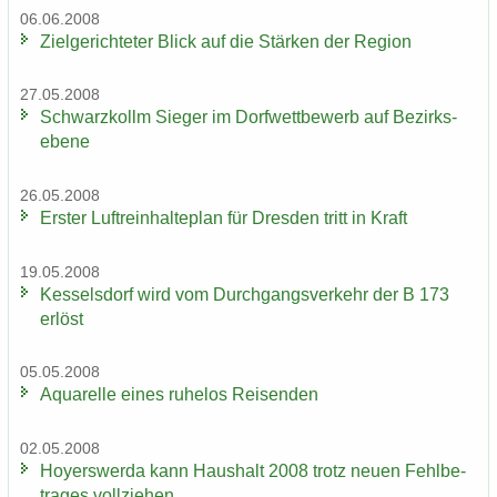
06.06.2008
Ziel­ge­rich­te­ter Blick auf die Stär­ken der Re­gi­on
27.05.2008
Schwarz­kollm Sie­ger im Dorf­wett­be­werb auf Be­zirks­
ebe­ne
26.05.2008
Ers­ter Luft­rein­hal­te­plan für Dres­den tritt in Kraft
19.05.2008
Kes­sel­s­dorf wird vom Durch­gangs­ver­kehr der B 173
er­löst
05.05.2008
Aqua­rel­le eines ru­he­los Rei­sen­den
02.05.2008
Ho­yers­wer­da kann Haus­halt 2008 trotz neuen Fehl­be­
tra­ges voll­zie­hen