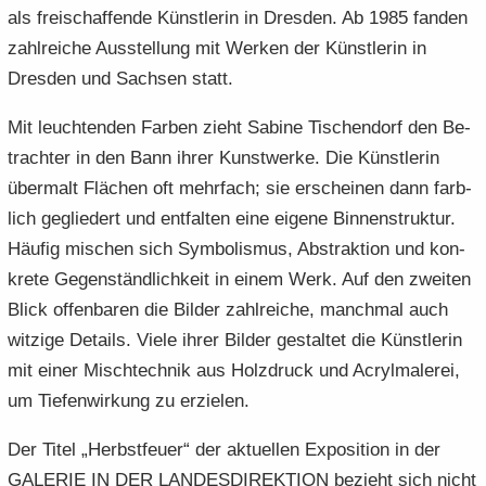
als frei­schaf­fen­de Künst­le­rin in Dres­den. Ab 1985 fan­den
zahl­rei­che Aus­stel­lung mit Wer­ken der Künst­le­rin in
Dres­den und Sach­sen statt.
Mit leuch­ten­den Far­ben zieht Sa­bi­ne Tisch­endorf den Be­
trach­ter in den Bann ihrer Kunst­wer­ke. Die Künst­le­rin
über­malt Flä­chen oft mehr­fach; sie er­schei­nen dann farb­
lich ge­glie­dert und ent­fal­ten eine ei­ge­ne Bin­nen­struk­tur.
Häu­fig mi­schen sich Sym­bo­lis­mus, Abs­trak­ti­on und kon­
kre­te Ge­gen­ständ­lich­keit in einem Werk. Auf den zwei­ten
Blick of­fen­ba­ren die Bil­der zahl­rei­che, manch­mal auch
wit­zi­ge De­tails. Viele ihrer Bil­der ge­stal­tet die Künst­le­rin
mit einer Misch­tech­nik aus Holz­druck und Acryl­ma­le­rei,
um Tie­fen­wir­kung zu er­zie­len.
Der Titel „Herbst­feu­er“ der ak­tu­el­len Ex­po­si­ti­on in der
GA­LE­RIE IN DER LAN­DES­DI­REK­TI­ON be­zieht sich nicht