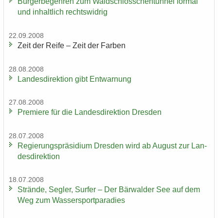
Bür­ger­be­geh­ren zum Wald­schlöss­chen­tun­nel for­mal
und in­halt­lich rechts­wid­rig
22.09.2008
Zeit der Reife – Zeit der Far­ben
28.08.2008
Lan­des­di­rek­ti­on gibt Ent­war­nung
27.08.2008
Pre­mie­re für die Lan­des­di­rek­ti­on Dres­den
28.07.2008
Re­gie­rungs­prä­si­di­um Dres­den wird ab Au­gust zur Lan­
des­di­rek­ti­on
18.07.2008
Strän­de, Seg­ler, Sur­fer – Der Bär­wal­der See auf dem
Weg zum Was­ser­sport­pa­ra­dies