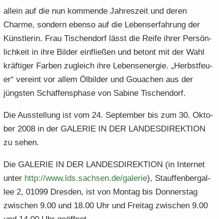
al­lein auf die nun kom­men­de Jah­res­zeit und deren
Charme, son­dern eben­so auf die Le­bens­er­fah­rung der
Künst­le­rin. Frau Tisch­endorf lässt die Reife ihrer Per­sön­
lich­keit in ihre Bil­der ein­flie­ßen und be­tont mit der Wahl
kräf­ti­ger Far­ben zu­gleich ihre Le­bens­en­er­gie. „Herbst­feu­
er“ ver­eint vor allem Öl­bil­der und Gou­achen aus der
jüngs­ten Schaf­fens­pha­se von Sa­bi­ne Tisch­endorf.
Die Aus­stel­lung ist vom 24. Sep­tem­ber bis zum 30. Ok­to­
ber 2008 in der GA­LE­RIE IN DER LAN­DES­DI­REK­TI­ON
zu sehen.
Die GA­LE­RIE IN DER LAN­DES­DI­REK­TI­ON (in In­ter­net
unter
http:/​/​www.​lds.​sachsen.​de/​galerie
), Stauf­fen­berg­al­
lee 2, 01099 Dres­den, ist von Mon­tag bis Don­ners­tag
zwi­schen 9.00 und 18.00 Uhr und Frei­tag zwi­schen 9.00