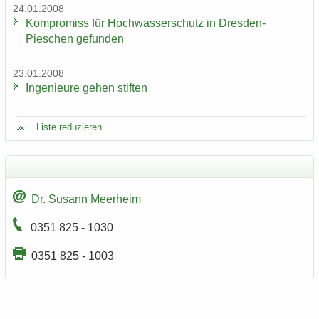
24.01.2008
Kom­pro­miss für Hoch­was­ser­schutz in Dresden-​
Pieschen ge­fun­den
23.01.2008
In­ge­nieu­re gehen stif­ten
Liste re­du­zie­ren ...
Dr. Su­sann Meer­heim
0351 825 - 1030
0351 825 - 1003