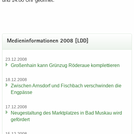
und 14.00 Uhr ge­öff­net.
Me­di­en­in­for­ma­tio­nen 2008 [LDD]
23.12.2008
Gro­ßen­hain kann Grün­zug Rö­der­aue kom­plet­tie­ren
18.12.2008
Zwi­schen Arns­dorf und Fisch­bach ver­schwin­den die
Eng­päs­se
17.12.2008
Neu­ge­stal­tung des Markt­plat­zes in Bad Mus­kau wird
ge­för­dert
15.12.2008